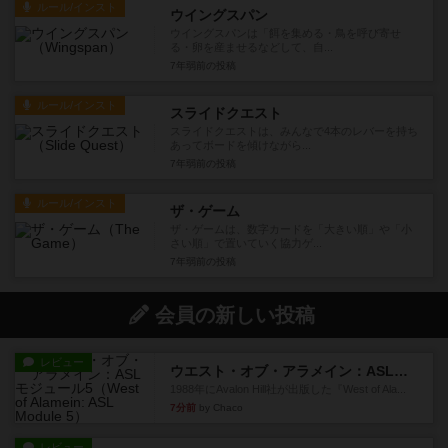
ルール/インスト
ウイングスパン
ウイングスパンは「餌を集める・鳥を呼び寄せ
る・卵を産ませるなどして、自...
7年弱前
の投稿
ルール/インスト
スライドクエスト
スライドクエストは、みんなで4本のレバーを持ち
あってボードを傾けながら...
7年弱前
の投稿
ルール/インスト
ザ・ゲーム
ザ・ゲームは、数字カードを「大きい順」や「小
さい順」で置いていく協力ゲ...
7年弱前
の投稿
会員の新しい投稿
レビュー
ウエスト・オブ・アラメイン：ASLモジュール5
1988年にAvalon Hill社が出版した『West of Ala...
7分前
by Chaco
レビュー