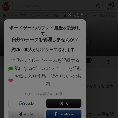
ログイン
閉じる
ボドゲーマTOP
ボードゲームの検索
テラフォーミング・マーズ 完全日本語版の
ボードゲームのプレイ履歴を記録し
て、
テラフォーミングマーズ
自分のデータを管理しませんか？
はとまめ＠ぼくとボドゲさんのルール/インスト
約75,000人
がボドゲーマを利用中！
遊んだボードゲームを記録する
92
7
102
337
トップ
画像
動画
レビュー
カフェ
気になるゲームのレビューを読む
お気に入り作品・所有リストの共
1542名
0名
0
7年弱前
有
テラフォーミングマーズは「火星を人が住めるような環境
に変えよう」というゲームです。
ログイン / 会員登録（10秒）
Google
X
下のように、「緑」「水」「都市」を増やして、火星を開
Apple
Facebook