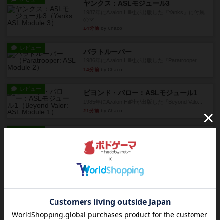
ヤンクス：ASLモジュール3
1987年にAvalon Hill社が出版した『Yanks』に付属
のマ...
14分前
by Chaco
レビュー
パラトルーパー
1986年にAvalon Hill社が出版した『Paratrooper...
14分前
by Chaco
レビュー
ビヨンド・バロー：ASLモジュール1
1985年にAvalon Hill社が出版した『Beyond Valo...
21分前
by Chaco
レビュー
パルチザン：ASLモジュール4
『Squad Leader』用の追加マップとして発売され
たマップ#10...
35分前
by Chaco
レビュー
ドミニオン：海辺
ドミニオン拡張第３弾で、主に持続カードが追加
されます。今弾以前のドミニ...
約1時間前
by aki