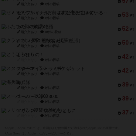
57
PT
紹介文あり
1件の投稿
セミファイナル ～お前はまだ生きている～
53
PT
紹介文あり
1件の投稿
ふたつの街の物語
52
PT
紹介文あり
18件の投稿
クランク! ：冒険者たち（拡張）
50
PT
紹介文あり
4件の投稿
とうほうの！
42
PT
紹介文なし
1件の投稿
スターマイン・ラミー ポケット
42
PT
紹介文あり
2件の投稿
海兵隊
39
PT
紹介文あり
1件の投稿
スーパーストア3000
39
PT
紹介文なし
1件の投稿
フリップ７：復讐心とともに
37
PT
紹介文なし
2件の投稿
※Apple、Apple のロゴ は、米国および他の国々で登録されたApple Inc.の商標です。
※App Store は、Apple Inc.のサービスマークです。