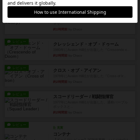
レビュー
充実
G.I.勝利への礎
1982年にAvalon Hill社が出版した『G.I.』に収録の
マッ...
約1時間前
by Chaco
レビュー
クレッシェンド・オブ・ドゥーム
1980年にAvalon Hill社が出版した『Crescendo o...
約2時間前
by Chaco
レビュー
クロス・オブ・アイアン
1978年にAvalon Hill社が出版した『Cross of Ir...
約2時間前
by Chaco
レビュー
スコードリーダー / 戦闘指揮官
1977年にAvalon Hill社が出版した、通称パープル
ボックスと...
約2時間前
by Chaco
レビュー
充実
コンテナ
【ざっくりレビュー】2026年新版、いくつかのル