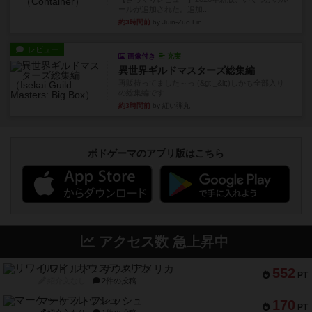
ールが追加された。追加...
約3時間前
by Juin-Zuo Lin
レビュー
画像付き
充実
異世界ギルドマスターズ総集編
再販待ってました～っ (&gt;_&lt;)しかも全部入り
の総集編です...
約3時間前
by 紅い弾丸
ボドゲーマのアプリ版はこちら
アクセス数 急上昇中
リワイルド：サウスアメリカ
552
PT
紹介文なし
2件の投稿
マーケットフレッシュ
170
PT