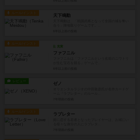
6年以上前
の投稿
ルール/インスト
天下鳴動
天下鳴動は、「戦国武将となって全国の城を奪い
合う」陣地取りゲームです。...
6年以上前
の投稿
ルール/インスト
充実
ファフニル
ファフニルは「ファフニルという名前のニワトリ
が生む宝石を競る」ゲームで...
6年以上前
の投稿
レビュー
ゼノ
オリエンタルラジオの中田敦彦氏が名作カードゲ
ーム『ラブレター』のルール...
7年弱前
の投稿
ルール/インスト
ラブレター
姫に恋する若者となったプレイヤーは、お城にい
る様々な身分の人にラブレタ...
7年弱前
の投稿