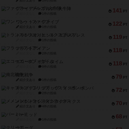
紹介文あり
1件の投稿
ファイアー・ブルズ / 火牛陣
141
PT
紹介文なし
1件の投稿
ワン・トゥ・ファイブ
122
PT
紹介文あり
1件の投稿
トランスオリエント・エクスプレス
119
PT
紹介文なし
1件の投稿
フラットアイアン
118
PT
紹介文なし
2件の投稿
エコーズ・オブ・タイム
118
PT
紹介文なし
8件の投稿
南北戦争
79
PT
紹介文あり
1件の投稿
キャプテン・フリップ：イスラ・ボンバ
72
PT
紹介文なし
2件の投稿
メメントオンラインタクティクス
70
PT
紹介文あり
4件の投稿
パーミッド
68
PT
紹介文なし
1件の投稿
クリーグ