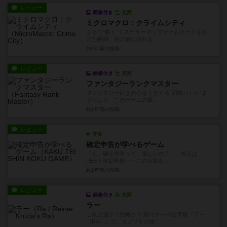
レビュー
画像付き
充実
ミクロマクロ：クライムシティ
まるで“動く”ミステリーマップゲームボードを広
げた瞬間、目の前に現れる...
約1年前
の投稿
レビュー
画像付き
充実
ファンタジーランクマスター
ファンタジー好きの心をくすぐる“召喚バトル”ま
ず何より、このゲームの最...
約1年前
の投稿
レビュー
充実
確定申告が学べるゲーム
「え、確定申告って、楽しいの？」…答えは
YES！確定申告——この言葉を...
約1年前
の投稿
レビュー
画像付き
充実
ラー
これは運か？戦略か？ 競りゲーの金字塔『ラー
（RA）』で、エジプトの栄...