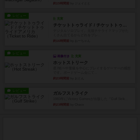
約15時間前
by ジェイとと
レビュー
充実
チケットトゥライド / チケットトゥライドアメリカ
デジタルソロプレイ。元祖チケライ？マップがた
くさん出てるからどれをプレ...
約16時間前
by おーちゃん
レビュー
画像付き
充実
ホットストリーク
星7軽〜中量級を中心にプレイするゲーマーの感想
です。ボードゲーム会にて...
約23時間前
by おとん
レビュー
ガルフストライク
1983年にVictory Gamesが出版した『Gulf Strik...
約23時間前
by Chaco