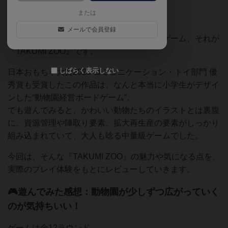
または
「小学生が作ったとは思えない…！」
メールで会員登録
そんな驚きの声が必ず出るであろうボードゲーム、それが
『TAKUMI ZOO』です。
しばらく表示しない
日本おもちゃ大賞2023 コミュニケーション・トイ部門 優
秀賞も受賞したこの作品は、なんと本当に小学生がデザイ
ンした“動物園経営ボードゲーム”。
でも遊んでみると、かわいい動物たちのイラストとは裏腹
に、資源管理や陣取り要素、拡大再生産の要素がしっかり
組み込まれていて、大人も唸る中量級ゲームでした。
今回は、そんな『TAKUMI ZOO』の魅力や気になる点を、
実際のプレイ体験をもとにレビューしていきます。
🎮遊んでみた感想：動物園が少しずつ広がっていく
のが気持ちいい！
ゲームは全12ラウンド。