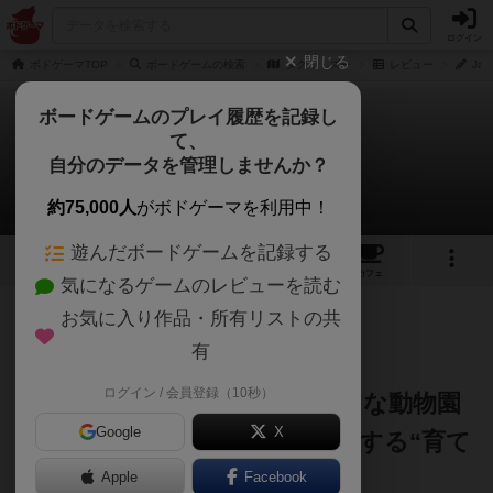
ログイン
閉じる
ボドゲーマTOP
ボードゲームの検索
タクミ・ズー
レビュー
Ja
ボードゲームのプレイ履歴を記録し
て、
タクミ・ズー
自分のデータを管理しませんか？
Jampopoノブさんのレビュー
約75,000人
がボドゲーマを利用中！
遊んだボードゲームを記録する
4
11
13
トップ
画像
動画
レビュー
カフェ
気になるゲームのレビューを読む
お気に入り作品・所有リストの共
127名
0名
0
約1年前
有
ログイン / 会員登録（10秒）
🦁『TAKUMI ZOO』｜キュートな動物園
Google
X
で拡大再生産！愛と戦略が交差する“育て
る”中量級ボドゲ！
Apple
Facebook