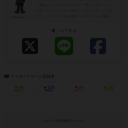
う 📯おもちゃインストラクター 📯ごみゼロゲーム
公認ファシリテーター 📯カンジモンスターズ公式
ファシリテーター 自治体とコラボイベント実施中
Jampopoノブ
出張ボドゲ会の依頼はD...
シェアする
マイボードゲーム登録者
60
110
24
122
興味あり
経験あり
お気に入り
持ってる
ログイン/会員登録でコメント