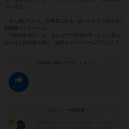
ている人
「また遊びたい！」が素直に出る、あったかくて頭も使う
動物園づくりゲーム。
『TAKUMI ZOO』は、そんな**“小学生が作ったとは思え
ないほど完成度の高い、誠実なボードゲーム”**でした🦒✨
この投稿に
0
名が
ナイス！
しました
ナイス！
このレビューの投稿者
＼家族時間をボドゲでもっと有意義に／ ▶︎知育も
神
期待できるボードゲームを紹介 ▶︎遊びながら学ぼ