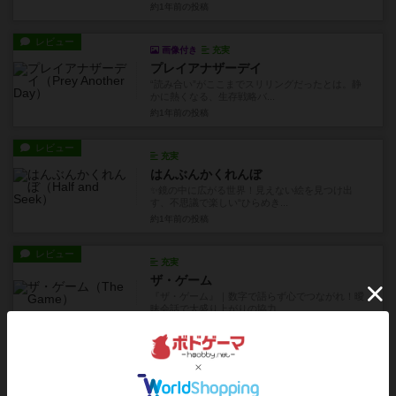
約1年前
の投稿
レビュー
画像付き
充実
プレイアナザーデイ
“読み合い”がここまでスリリングだったとは。静
かに熱くなる、生存戦略バ...
約1年前
の投稿
レビュー
充実
はんぶんかくれんぼ
✨鏡の中に広がる世界！見えない絵を見つけ出
す、不思議で楽しい“ひらめき...
約1年前
の投稿
レビュー
充実
ザ・ゲーム
『ザ・ゲーム』｜数字で語らず心でつながれ！曖
昧会話で大盛り上がりの協力...
約1年前
の投稿
レビュー
画像付き
充実
プラネピタ