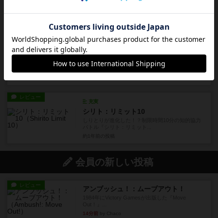
惑星で弾いて陣取れ！『プラネピタ』は、宇宙人
が飛び交うアクション陣取り...
約1年前
の投稿
レビュー
充実
きらめく財宝
きらめく宝石と笑顔がこぼれる！『きらめく財
宝』は、子どもの「遊びたい！...
約1年前
の投稿
レビュー
充実
シリト：リミット10
しりとりが進化した！？制限時間10分の知的協力
バトル『シリト：リミット...
約1年前
の投稿
会員の新しい投稿
レビュー
アンブッシュ！：ムーブアウト！
1984年にVictory Gamesが出版した『Move
Out！』...
14分前
by Chaco