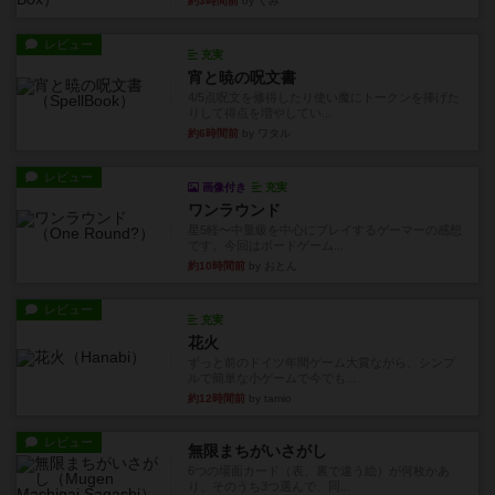
約3時間前
by くみ
レビュー
充実
宵と暁の呪文書
4/5点呪文を修得したり使い魔にトークンを捧げた
りして得点を増やしてい...
約6時間前
by ワタル
レビュー
画像付き
充実
ワンラウンド
星5軽〜中量級を中心にプレイするゲーマーの感想
です。今回はボードゲーム...
約10時間前
by おとん
レビュー
充実
花火
ずっと前のドイツ年間ゲーム大賞ながら、シンプ
ルで簡単な小ゲームで今でも...
約12時間前
by tamio
レビュー
無限まちがいさがし
6つの場面カード（表、裏で違う絵）が何枚かあ
り、そのうち3つ選んで、同...