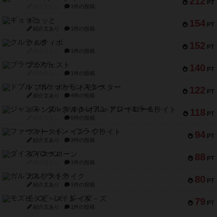
212
PT
紹介文なし
1件の投稿
ギョッと
154
PT
紹介文あり
1件の投稿
クルティボ
152
PT
紹介文なし
1件の投稿
ブラヴェスト
140
PT
紹介文なし
1件の投稿
ドブル：ポケットモンスター
122
PT
紹介文あり
4件の投稿
ジャンヌ・ダルク-オルレアン ドロー＆ライト
118
PT
紹介文なし
5件の投稿
ファースト・イン・フライト
94
PT
紹介文あり
3件の投稿
ダイススローン
88
PT
紹介文なし
1件の投稿
ガルフストライク
80
PT
紹介文あり
1件の投稿
モズビ－ズ・レイダ－ズ
79
PT
紹介文あり
1件の投稿