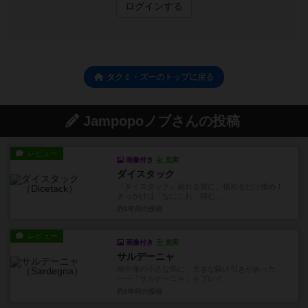
ログインする
タクミ・ズーのトップに戻る
Jampopoノブさんの投稿
レビュー
画像付き
充実
ダイスタック
『ダイスタック』崩れる前に、積めるだけ積め！
きっかけは「なにこれ、積む...
約1年前
の投稿
レビュー
画像付き
充実
サルデーニャ
地中海の小さな島に、大きな駆け引きがあった
——『サルデーニャ』をプレイ...
約1年前
の投稿