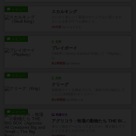
レビュー
スカルキング
とにかく楽しい！最高のゲームではと思います。
ルールは多少ゲーム慣れした...
28分前
by ジェイとと
レビュー
充実
プレイボーイ
1986年にVictory Gamesが出版した『Playboy』
は、...
約1時間前
by Chaco
レビュー
充実
クリーグ
某動画サイトを眺めてたら、海外の方が紹介して
いた2人対戦型のダイスゲー...
約1時間前
by OSAっち
レビュー
画像付き
アグリコラ：牧場の動物たち THE BIG BOX
長らく積みゲーになってましたが、腰を据えてプ
レイできましたのでやってみ...