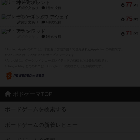
リー対グラント
77
PT
紹介文あり
1件の投稿
ブレーキング・アウェイ
75
PT
紹介文あり
4件の投稿
ザ・フラッド
71
PT
紹介文なし
1件の投稿
※Apple、Apple のロゴ は、米国および他の国々で登録されたApple Inc.の商標です。
※App Store は、Apple Inc.のサービスマークです。
※Android は、グーグル インコーポレイテッドの商標または登録商標です。
※Google Play とそのロゴは、Google Inc.の商標または登録商標です。
ボドゲーマTOP
ボードゲームを検索する
ボードゲームの新着レビュー