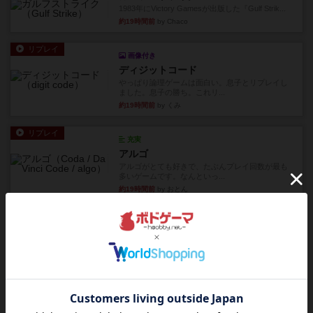
1983年にVictory Gamesが出版した『Gulf Strik...
約19時間前
by Chaco
リプレイ
画像付き
ディジットコード
やっぱり論理ゲームは面白い。息子とリプレイし
ました。息子の勝ち。これリ...
約19時間前
by くみ
リプレイ
充実
アルゴ
アルゴがとても好きで、たぶんプレイ回数が最も
多いゲームです。なんといっ...
約19時間前
by おとん
リプレイ
画像付き
タイムボム
僕はホントに嘘が下手なようで、すぐバレますみ
んなホント、嘘が上手ですよ...
約19時間前
by あまる
レビュー
画像付き