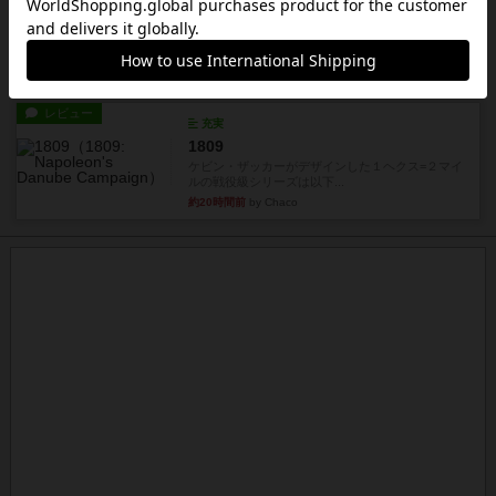
タイムボム
まず簡単で軽い！大人数で遊べる！それなのに小
箱！何より楽しい！！正体隠...
約20時間前
by あまる
レビュー
充実
1809
ケビン・ザッカーがデザインした１ヘクス=２マイ
ルの戦役級シリーズは以下...
約20時間前
by Chaco