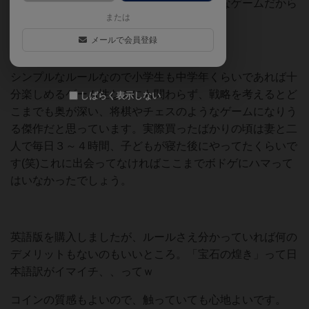
のゲームのうちのひとつ。そして一番好きなゲームだから
または
です。
メールで会員登録
シンプルなルールなので小学生も中学年くらいであれば十
分楽しめるゲーム性なのにも関わらず、戦略を考えるとど
しばらく表示しない
こまでも奥が深い、将棋やチェスのようなゲームになりう
る傑作だと思っています。実際買ったばかりの頃は妻と二
人で毎日３～４時間、子どもが寝た後にやってたくらいで
す(笑)これに出会ってなければここまでボドゲにハマって
はいなかったでしょう。
英語版を購入しましたが、ルールさえ分かっていれば何の
デメリットもないのもいいところ。「宝石の煌き」って日
本語訳がイマイチ、、ってｗ
コインの質感もよいので、触っていても心地よいです。