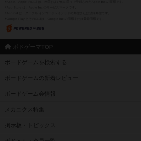
※Apple、Apple のロゴ は、米国および他の国々で登録されたApple Inc.の商標です。
※App Store は、Apple Inc.のサービスマークです。
※Android は、グーグル インコーポレイテッドの商標または登録商標です。
※Google Play とそのロゴは、Google Inc.の商標または登録商標です。
ボドゲーマTOP
ボードゲームを検索する
ボードゲームの新着レビュー
ボードゲーム会情報
メカニクス特集
掲示板・トピックス