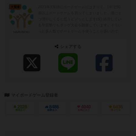
2023年3月頃にボードゲームにはまって、1年で50
大賢者
個以上ボードゲームを買ってしまいました。週に１
つ増やしてると思うとゾッとします(笑) 経営してい
る学習塾でもボドゲ大会を開催しています。そうい
った多人数でボードゲームを使うことが多いので、
HARUNOKI
その観点でレビューは記入しようと...
シェアする
マイボードゲーム登録者
2028
8486
4040
6438
興味あり
経験あり
お気に入り
持ってる