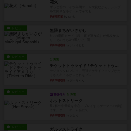
花火
ずっと前のドイツ年間ゲーム大賞ながら、シンプ
ルで簡単な小ゲームで今でも...
約8時間前
by tamio
レビュー
無限まちがいさがし
6つの場面カード（表、裏で違う絵）が何枚かあ
り、そのうち3つ選んで、同...
約10時間前
by ジェイとと
レビュー
充実
チケットトゥライド / チケットトゥライドアメリカ
デジタルソロプレイ。元祖チケライ？マップがた
くさん出てるからどれをプレ...
約12時間前
by おーちゃん
レビュー
画像付き
充実
ホットストリーク
星7軽〜中量級を中心にプレイするゲーマーの感想
です。ボードゲーム会にて...
約18時間前
by おとん
レビュー
ガルフストライク