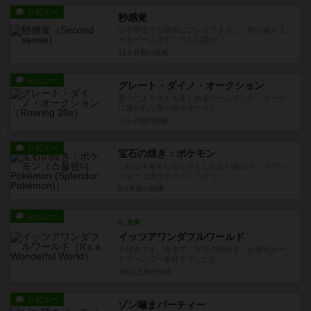
レビュー
秒感覚
小中学生でも簡単にプレイできるし、割と盛り上
がるゲームです。でもお題が...
11ヶ月前
の投稿
レビュー
グレート・ダイノ・オークション
思ったより大人も楽しめるゲームでした。カード
に書かれた食べ物がオークシ...
11ヶ月前
の投稿
レビュー
宝石の煌き：ポケモン
これは本家をしのぐかもしれない面白さ。スプレ
ンダーは僕がボドゲにハマっ...
約1年前
の投稿
レビュー
充実
イッツアワンダフルワールド
大好きです。今まで「宝石の煌めき」が歴代ボー
ドゲームで一番好きでしたが...
1年以上前
の投稿
レビュー
ゾン噛まパーティー