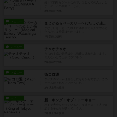
短くて簡単なゲームなので、はじめての人と、と
か、ゲームの合間に、とか、...
2年弱前
の投稿
レビュー
まじかる☆ベーカリー〜わたしが店長っ！〜
かなり好き！思った以上に本格的で４人でやると
たっぷり１時間はかかりまし...
2年弱前
の投稿
レビュー
チャオチャオ
うちの８歳の息子は少し発達に遅れがあります。
そんなわけで上手にウソをつ...
2年弱前
の投稿
レビュー
街コロ通
ダイスのゲームは運任せになりがちですが、この
ゲームはそれがいいかもしれ...
2年以上前
の投稿
レビュー
新・キング・オブ・トーキョー
ボドゲ大会をやっていると、友達と３～４人で参
加する子たちが多くて、６人...
2年以上前
の投稿