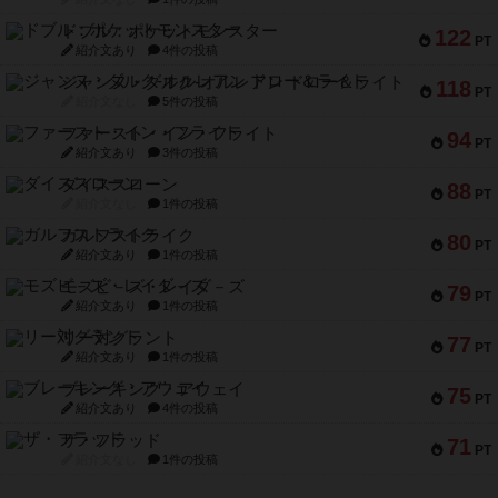
ドブル：ポケットモンスター
122
PT
紹介文あり
4件の投稿
ジャンヌ・ダルク-オルレアン ドロー＆ライト
118
PT
紹介文なし
5件の投稿
ファースト・イン・フライト
94
PT
紹介文あり
3件の投稿
ダイススローン
88
PT
紹介文なし
1件の投稿
ガルフストライク
80
PT
紹介文あり
1件の投稿
モズビ－ズ・レイダ－ズ
79
PT
紹介文あり
1件の投稿
リー対グラント
77
PT
紹介文あり
1件の投稿
ブレーキング・アウェイ
75
PT
紹介文あり
4件の投稿
ザ・フラッド
71
PT
紹介文なし
1件の投稿