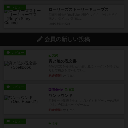
レビュー
ローリーズストーリーキューブス
岡田斗司夫がYouTubeで紹介してて、それを見て
購入。ダイスの各面に...
2年以上前
の投稿
会員の新しい投稿
レビュー
充実
宵と暁の呪文書
4/5点呪文を修得したり使い魔にトークンを捧げた
りして得点を増やしてい...
約1時間前
by ワタル
レビュー
画像付き
充実
ワンラウンド
星5軽〜中量級を中心にプレイするゲーマーの感想
です。今回はボードゲーム...
約5時間前
by おとん
レビュー
充実