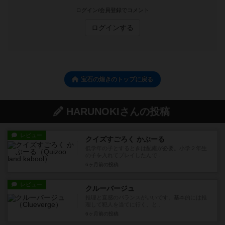
ログイン/会員登録でコメント
ログインする
宝石の煌きのトップに戻る
HARUNOKIさんの投稿
レビュー
クイズすごろく かぶーる
低学年の子とするときは配慮が必要。小学２年生
の子を入れてプレイしたんで...
6ヶ月前
の投稿
レビュー
クルーバージュ
推理と直感のバランスがいいです。基本的には推
理して犯人を当てに行く、と...
6ヶ月前
の投稿