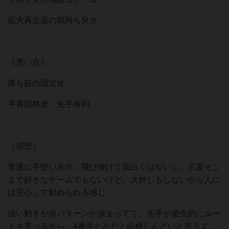
拡大再生産の気持ち良さ
［悪い点］
勝ち筋の固定化
手番順格差、先手有利
［感想］
普通に手堅い良作。飛び抜けて面白くはないし、正直そこ
まで好きなゲームでもないけど、大外しもしないから人に
は安心して勧められる感じ。
強い動きが何パターンか決まってて、先手が優先的にルー
トを選べるから、4番手とかだと結構しんどいと思うよ。