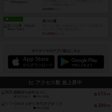
２人で何度かプレイ。ここでも指摘されているよ
うに、一部強力な鳥(カラス...
約8時間前
by S
レビュー
街コロ通
街コロとの違いは初めから二つサイコロを振れる
など、少しの違いはあるけれ...
約13時間前
by くみ
ボドゲーマのアプリ版はこちら
アクセス数 急上昇中
無限まちがいさがし
574
PT
紹介文あり
2件の投稿
リワイルド：サウスアメリカ
389
PT
紹介文なし
2件の投稿