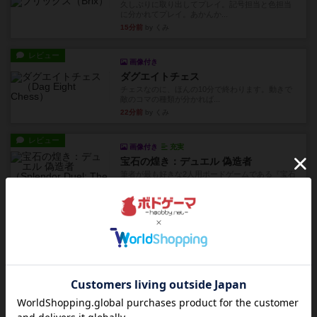
久しぶりに取り出してプレイ。記号担当と色担当
に分かれてプレイ。あかんか...
15分前
by くみ
レビュー
画像付き
ダグエイトチェス
チェスなのに、ほんの10分で終わります。動きで
敵のコマの種類が分かれば...
22分前
by くみ
レビュー
画像付き
充実
宝石の煌き：デュエル 偽造者
筆者が最も好きな2人用ボードゲームである『宝石
の煌めき デュエル』に、...
約1時間前
by 手動人形
レビュー
充実
クランク! ：冒険者たち（拡張）
クランク！のプレイヤーごとに能力の違うキャラ
クターを使用できるようにな...
約2時間前
by ぽっぽーくるっぽー
レビュー
ワイアームスパン