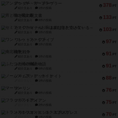
アンダー・ザ・テーブラー
378
PT
紹介文あり
1件の投稿
宵と暁の呪文書
133
PT
紹介文あり
8件の投稿
セミファイナル ～お前はまだ生きている～
103
PT
紹介文あり
1件の投稿
ワン・トゥ・ファイブ
97
PT
紹介文あり
1件の投稿
南北戦争
91
PT
紹介文あり
1件の投稿
ふたつの城の物語
91
PT
紹介文あり
6件の投稿
ノームズ・アット・ナイト
88
PT
紹介文なし
1件の投稿
マーリン
76
PT
紹介文あり
6件の投稿
フラットアイアン
75
PT
紹介文なし
2件の投稿
トランスオリエント・エクスプレス
70
PT
紹介文なし
1件の投稿