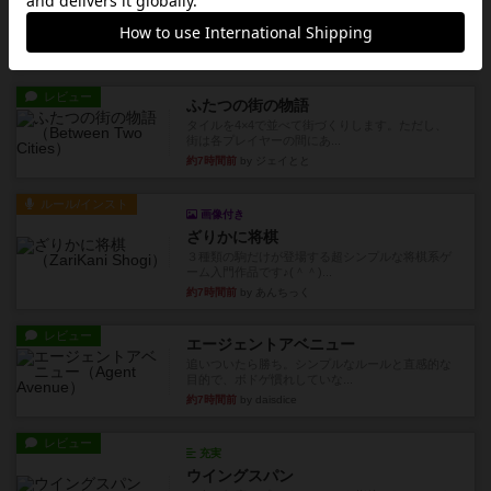
初プレイの感想です。ウイングスパン履修済のコ
メントとなります。ウイング...
約3時間前
by daisdice
レビュー
ふたつの街の物語
タイルを4×4で並べて街づくりします。ただし、
街は各プレイヤーの間にあ...
約7時間前
by ジェイとと
ルール/インスト
画像付き
ざりかに将棋
３種類の駒だけが登場する超シンプルな将棋系ゲ
ーム入門作品です♪(＾＾)...
約7時間前
by あんちっく
レビュー
エージェントアベニュー
追いついたら勝ち。シンプルなルールと直感的な
目的で、ボドゲ慣れしていな...
約7時間前
by daisdice
レビュー
充実
ウイングスパン