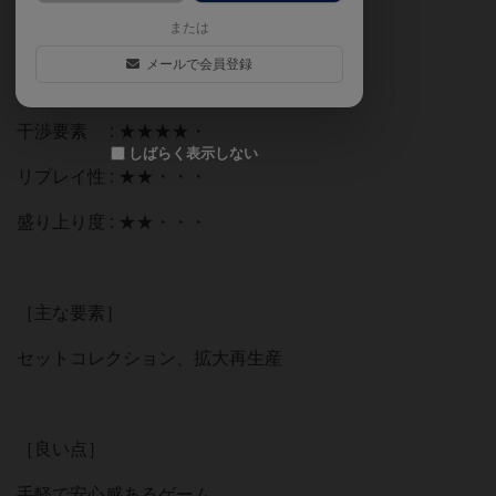
または
戦略性 : ★★★・・
メールで会員登録
運要素 : ★★・・・
干渉要素 : ★★★★・
しばらく表示しない
リプレイ性 : ★★・・・
盛り上り度 : ★★・・・
［主な要素］
セットコレクション、拡大再生産
［良い点］
手軽で安心感あるゲーム