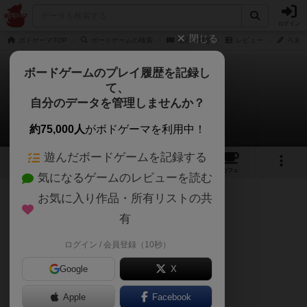
ログイン
閉じる
ボドゲーマTOP
ボードゲームの検索
宝石の煌き
レビュー
ろある
ボードゲームのプレイ履歴を記録し
て、
宝石の煌き
自分のデータを管理しませんか？
ろあるどろすさんのレビュー
約75,000人
がボドゲーマを利用中！
遊んだボードゲームを記録する
69
25
161
430
トップ
画像
動画
レビュー
カフェ
気になるゲームのレビューを読む
お気に入り作品・所有リストの共
1094名
2名
0
4年弱前
有
ログイン / 会員登録（10秒）
［主観評価］
Google
X
見た目 : ★★・・・
Apple
Facebook
重さ : ★★・・・