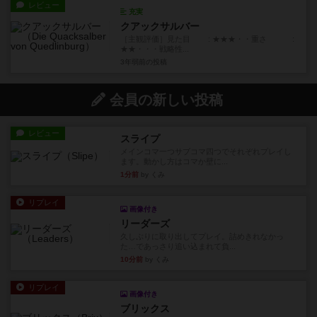
レビュー
充実
クアックサルバー
［主観評価］見た目 : ★★★・・重さ :
★★・・・戦略性...
3年弱前
の投稿
会員の新しい投稿
レビュー
スライプ
メインコマ一つサブコマ四つでそれぞれプレイし
ます。動かし方はコマか壁に...
1分前
by くみ
リプレイ
画像付き
リーダーズ
久しぶりに取り出してプレイ。詰めきれなかっ
た…であっさり追い込まれて負...
10分前
by くみ
リプレイ
画像付き
ブリックス