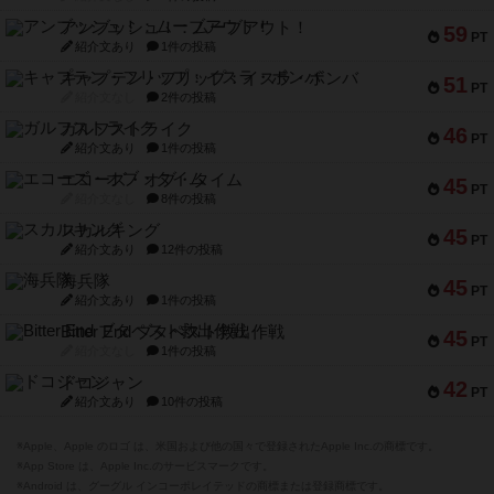
アンブッシュ！：ムーブアウト！
59
PT
紹介文あり
1件の投稿
キャプテン・フリップ：イスラ・ボンバ
51
PT
紹介文なし
2件の投稿
ガルフストライク
46
PT
紹介文あり
1件の投稿
エコーズ・オブ・タイム
45
PT
紹介文なし
8件の投稿
スカルキング
45
PT
紹介文あり
12件の投稿
海兵隊
45
PT
紹介文あり
1件の投稿
Bitter End ブタペスト救出作戦
45
PT
紹介文なし
1件の投稿
ドコジャン
42
PT
紹介文あり
10件の投稿
※Apple、Apple のロゴ は、米国および他の国々で登録されたApple Inc.の商標です。
※App Store は、Apple Inc.のサービスマークです。
※Android は、グーグル インコーポレイテッドの商標または登録商標です。