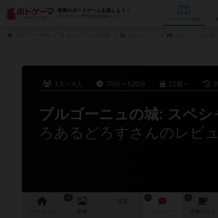
世界のボードゲームを楽しもう！
ボードゲーム専門の総合情報サイト
データベース
検
ボドゲーマTOP
ボードゲームの検索
ブルゴーニュ
ブルゴーニュの城:
1人～4人
70分～120分
12歳～
2
ブルゴーニュの城: スペ
ろあるどろすさんのレビ
11
5
9
ゲーム
トップ
画像
動画
レビュー
店舗/
カフェ