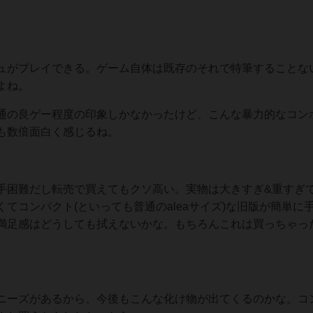
ュがプレイできる。ゲーム自体は既存のそれで特筆することな
よね。
通の良ゲー程度の印象しかなかったけど、こんな暴力的なコン
も数倍面白く感じるね。
手困難だし転売で買えてもクソ高い。実物は大きすぎ&重すぎ
てコンパクト(といっても普通のaleaサイズ)な旧版が簡単に
満足感はどうしても拭えないかな。もちろんこれは買っちゃっ
ニーズがあるから、今後もこんな化け物が出てくるのかな。コ