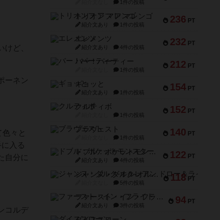
紹介文なし
1件の投稿
トリオンフ ア マレンゴ
236
PT
紹介文あり
1件の投稿
エレメンツ
232
PT
いけど、
紹介文あり
4件の投稿
バー！パーティー
212
PT
紹介文なし
1件の投稿
ポーネン
ギョッと
154
PT
紹介文あり
1件の投稿
クルティボ
152
PT
紹介文なし
1件の投稿
ブラヴェスト
140
て色々と
PT
紹介文なし
1件の投稿
手に入る
ドブル：ポケットモンスター
122
PT
た自分に
紹介文あり
4件の投稿
ジャンヌ・ダルク-オルレアン ドロー＆ライト
118
PT
紹介文なし
5件の投稿
ファースト・イン・フライト
94
PT
紹介文あり
3件の投稿
ンコルデ
ダイススローン