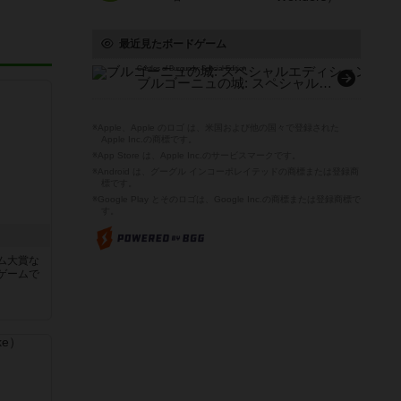
最近見たボードゲーム
Castles of Burgundy: Special Edition
ブルゴーニュの城: スペシャルエディション
※Apple、Apple のロゴ は、米国および他の国々で登録された
Apple Inc.の商標です。
※App Store は、Apple Inc.のサービスマークです。
※Android は、グーグル インコーポレイテッドの商標または登録商
標です。
※Google Play とそのロゴは、Google Inc.の商標または登録商標で
す。
ム大賞な
ゲームで