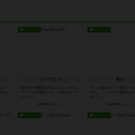
レビュー
レビュー
ワンラウンド
花火
魔にト
星5軽〜中量級を中心にプレイする
ずっと前のドイツ年間ゲー
増やし
ゲーマーの感想です。今回はボード
がら、シンプルで簡単な小
ゲーム...
今でも...
約8時間前
by おとん
約11時間前
by tamio
レビュー
レビュー