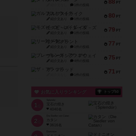
88
PT
紹介文なし
1件の投稿
ガルフストライク
80
PT
紹介文あり
1件の投稿
モズビ－ズ・レイダ－ズ
79
PT
紹介文あり
1件の投稿
リー対グラント
77
PT
紹介文あり
1件の投稿
ブレーキング・アウェイ
75
PT
紹介文あり
4件の投稿
ザ・フラッド
71
PT
紹介文なし
1件の投稿
お気に入りランキング
トップ50
Splendor
1
宝石の煌き
位
4040名
Die Siedler von Catan
2
カタン
位
3616名
Dominion
ドミニオン