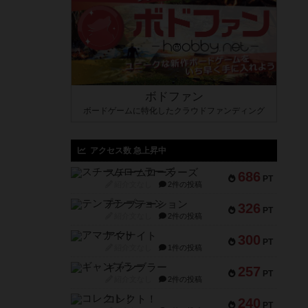
ボドファン
ボードゲームに特化したクラウドファンディング
アクセス数 急上昇中
スチームローラーズ
686
PT
紹介文なし
2件の投稿
テンプテーション
326
PT
紹介文なし
2件の投稿
アマナイト
300
PT
紹介文なし
1件の投稿
ギャンブラー
257
PT
紹介文なし
2件の投稿
コレクト！
240
PT