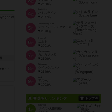
3
位
2528名
Battle Line
4
バトルライン
位
2377名
Terraforming Mars
5
テラフォーミングマーズ
位
2370名
6 nimmt!
6
ニムト
位
2201名
Carcassonne
7
カルカソンヌ
位
路
2190名
Wingspan
8
ウイングスパン
★★・・
位
2149名
Azul
9
アズール
位
1903名
興味ありランキング
トップ50
SCYTHE
1
サイズ -大鎌戦役-
位