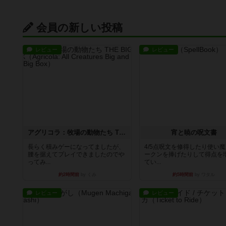
会員の新しい投稿
レビュー
レビュー
アグリコラ：牧場の動物たち THE BIG BOX
宵と暁の呪文書
長らく積みゲーになってましたが、
4/5点呪文を修得したり使い
腰を据えてプレイできましたのでや
ークンを捧げたりして得点を
ってみ...
てい...
約2時間前
by くみ
約5時間前
by ワタル
レビュー
レビュー