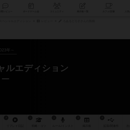
索
新着レビュー
ボードゲーム会
コミュニティ
掲示板一覧
 スペシャルエディション
レビュー
ろあるどろすさんの投稿
023年～
シャルエディション
ュー
4
1
1
1
8
リプレイ
日記
戦略
・コツ
ルール
/インスト
掲示板
拡張/関連
作
次