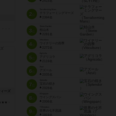
2415名
Terraforming Mars
2
テラフォーミングマーズ
位
2394名
Stone Garden
・・・・
3
枯山水
位
2281名
Viticulture
4
ワイナリーの四季
位
2272名
Agricola
5
アグリコラ
位
2119名
Azul
6
アズール
位
2035名
Splendor
7
宝石の煌き
位
2028名
ティーズ
Wingspan
8
ウイングスパン
位
2006名
★★★・
7 Wonders
9
世界の七不思議
位
1919名