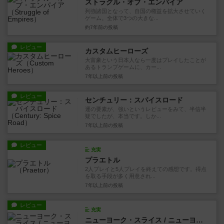
ストラグル・オブ・エンパイア
列強諸国となって、自国の権益を拡大させていく
ゲーム。全体で3つの大きな...
約7年前
の投稿
レビュー
カスタムヒーローズ
大富豪という日本人なら一度はプレイしたことが
あるトランプゲームに、カー...
7年以上前
の投稿
レビュー
センチュリー：スパイスロード
運の要素が、強いというレビューをみて、半信半
疑でしたが、本当です。しか...
7年以上前
の投稿
レビュー
充実
プラエトル
2人プレイと5人プレイを終えての感想です。得点
を取る手段が多く用意され...
7年以上前
の投稿
レビュー
充実
ニューヨーク・スライス / ニューヨークスライスピザ