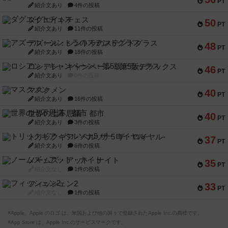
PT
紹介文あり
4件の投稿
ダグエイトチェス
50
PT
紹介文あり
11件の投稿
アズール：シントラのステンドグラス
48
PT
紹介文あり
18件の投稿
ロシアン・キャンペーン：第5版デラックス
46
PT
紹介文あり
0件の投稿
マスクメン
40
PT
紹介文あり
16件の投稿
世界の七不思議：都市
40
PT
紹介文あり
3件の投稿
トリックギア - ペルソナ5 ザ・ロイヤル-
37
PT
紹介文あり
6件の投稿
ノームズ・アット・ナイト
35
PT
紹介文なし
1件の投稿
フィッシェン2
33
PT
紹介文なし
1件の投稿
※Apple、Apple のロゴ は、米国および他の国々で登録されたApple Inc.の商標です。
※App Store は、Apple Inc.のサービスマークです。