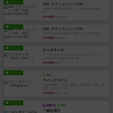
レビュー
ASL アクションパック#2
1999年にMMP社が出版した『ASL Action Pack
#2』...
約2時間前
by Chaco
レビュー
ASL アクションパック#1
1997年にAvalon Hill社が出版した『ASL Action ...
約2時間前
by Chaco
レビュー
チャオチャオ
３～４人でわいわい遊ぶのにちょうどいい。ルー
ルは他の方が分かりやすく書...
約3時間前
by S
レビュー
充実
ウイングスパン
（全体評価）☆10/6（普通）（難易度）☆4/5（世
界観・見た目）☆5...
約3時間前
by ハシオキ
レビュー
画像付き
充実
一線を画す