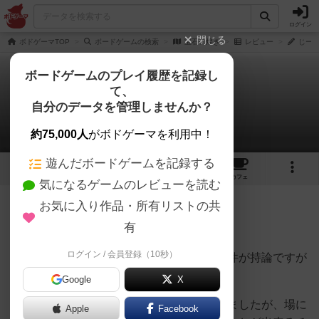
ログイン
閉じる
ボドゲーマTOP
ボードゲームの検索
宝石の煌き
レビュー
じーふ
ボードゲームのプレイ履歴を記録し
て、
宝石の煌き
自分のデータを管理しませんか？
じーふいさんのレビュー
約75,000人
がボドゲーマを利用中！
遊んだボードゲームを記録する
69
25
161
431
トップ
画像
動画
レビュー
カフェ
気になるゲームのレビューを読む
お気に入り作品・所有リストの共
723名
0名
0
9年以上前
有
ログイン / 会員登録（10秒）
複数の勝ち筋があることが良いゲームの条件が持論ですが
本ゲームは正に良いゲームです。
Google
X
ルールを読むと単調になりそうかなと思いましたが、場に
Apple
Facebook