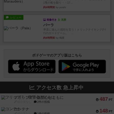
1隻の船を駆り・・17...
約6時間前
by yuishi
レビュー
画像付き
充実
パーラ
率直に遊んだ感想を言う！トリックテイキング(ﾄﾘ
ﾃ)のカードゲーム。 ...
約8時間前
by 鳴屋
ボドゲーマのアプリ版はこちら
アクセス数 急上昇中
フリップ７：復讐心とともに
487
PT
紹介文なし
2件の投稿
コンテナ
148
PT
紹介文なし
1件の投稿