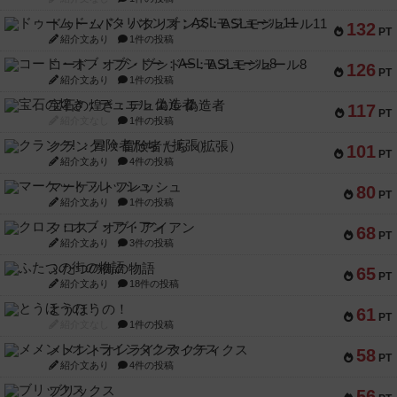
ドゥームド・バタリオンズ：ASLモジュール11
132
PT
紹介文あり
1件の投稿
コード・オブ・ブシドー：ASLモジュール8
126
PT
紹介文あり
1件の投稿
宝石の煌き：デュエル 偽造者
117
PT
紹介文なし
1件の投稿
クランク! ：冒険者たち（拡張）
101
PT
紹介文あり
4件の投稿
マーケットフレッシュ
80
PT
紹介文あり
1件の投稿
クロス・オブ・アイアン
68
PT
紹介文あり
3件の投稿
ふたつの街の物語
65
PT
紹介文あり
18件の投稿
とうほうの！
61
PT
紹介文なし
1件の投稿
メメントオンラインタクティクス
58
PT
紹介文あり
4件の投稿
ブリックス
56