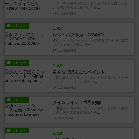
「ケーキを全員不満なく切り分ける方法は？」と
いう例の擦られに擦られた質...
7年以上前
の投稿
レビュー
充実
レス・パブリカ：2230AD
箱やカードの絵からは、SFの世界観が存分に出て
いてさぞかし複雑なゲーム...
7年以上前
の投稿
レビュー
充実
みんなでぽんこつペイント
お題に対してイラストを書いて当てるというゲー
ムでは、メンバーの画力に盛...
7年以上前
の投稿
レビュー
タイムライン：世界史編
世界史の出来事がカードにされ、どの出来事が
どの出来事の前後にあるかを...
8年弱前
の投稿
レビュー
充実