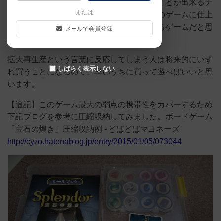
出ているチップの上限、プレイヤーが持つことが出来るチ
または
ップの上限との関係で読み合い、我慢比べのゲームに仕上
がっており、とっつきやすく、長く楽しめるゲームだと思
メールで会員登録
います。
拡大再生産という言葉に反応してしまう人は将来的にいず
しばらく表示しない
れ買うことになるので、早いうちに買って遊べばいいと思
います。
【追記】このゲーム最大の弱点の携帯性をカバーするため
下記ブログを参考に圧縮収納してみました。ボードゲーム
「宝石の煌き」圧縮収納例 - どばどばマヨネーズ
http://cyzo.hatenablog.jp/entry/2015/01/05/073044