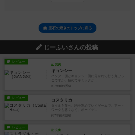
宝石の煌きのトップに戻る
じーふいさんの投稿
レビュー
充実
キョンシー
ハンター側とキョンシー側に分かれて行う鬼ごっ
こですが、極めてギミックが...
約7年前
の投稿
レビュー
コスタリカ
タイルを並べ、駒を進めていくゲームで、アート
ワークも悪くなく、ボードゲ...
約7年前
の投稿
レビュー
充実