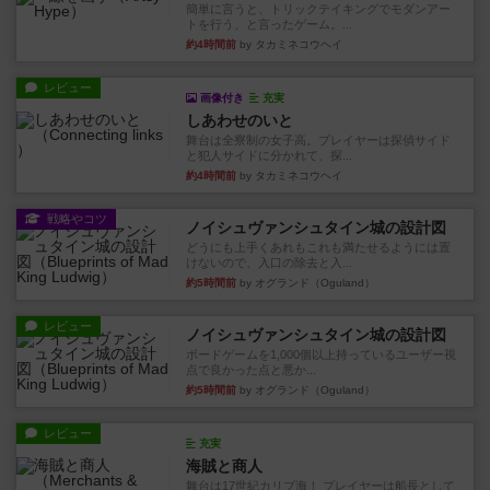
簡単に言うと、トリックテイキングでモダンアー
トを行う、と言ったゲーム。...
約4時間前
by タカミネコウヘイ
レビュー
画像付き
充実
しあわせのいと
舞台は全寮制の女子高。プレイヤーは探偵サイド
と犯人サイドに分かれて、探...
約4時間前
by タカミネコウヘイ
戦略やコツ
ノイシュヴァンシュタイン城の設計図
どうにも上手くあれもこれも満たせるようには置
けないので、入口の除去と入...
約5時間前
by オグランド（Oguland）
レビュー
ノイシュヴァンシュタイン城の設計図
ボードゲームを1,000個以上持っているユーザー視
点で良かった点と悪か...
約5時間前
by オグランド（Oguland）
レビュー
充実
海賊と商人
舞台は17世紀カリブ海！ プレイヤーは船長として