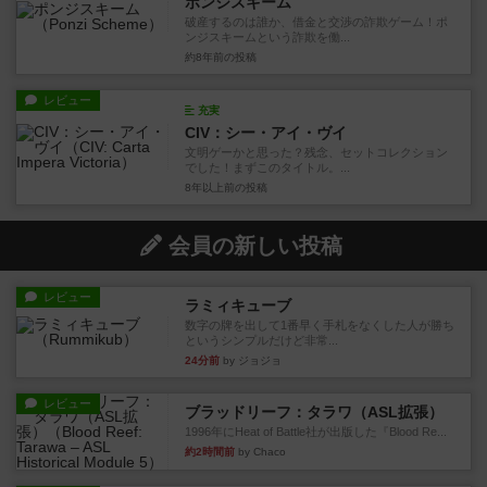
ポンジスキーム
破産するのは誰か、借金と交渉の詐欺ゲーム！ポ
ンジスキームという詐欺を働...
約8年前
の投稿
レビュー
充実
CIV：シー・アイ・ヴイ
文明ゲーかと思った？残念、セットコレクション
でした！まずこのタイトル。...
8年以上前
の投稿
会員の新しい投稿
レビュー
ラミィキューブ
数字の牌を出して1番早く手札をなくした人が勝ち
というシンプルだけど非常...
24分前
by ジョジョ
レビュー
ブラッドリーフ：タラワ（ASL拡張）
1996年にHeat of Battle社が出版した『Blood Re...
約2時間前
by Chaco