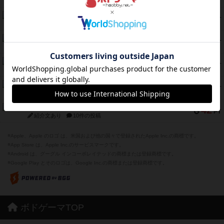
紹介文あり
1件の投稿
エコーズ・オブ・タイム
45
PT
紹介文なし
8件の投稿
スカルキング
45
PT
紹介文あり
12件の投稿
海兵隊
45
PT
紹介文あり
1件の投稿
Bitter End ブタペスト救出作戦
45
PT
紹介文なし
1件の投稿
ドコジャン
42
PT
紹介文あり
10件の投稿
※Apple、Apple のロゴ は、米国および他の国々で登録されたApple Inc.の商標です。
※App Store は、Apple Inc.のサービスマークです。
※Android は、グーグル インコーポレイテッドの商標または登録商標です。
※Google Play とそのロゴは、Google Inc.の商標または登録商標です。
ボドゲーマTOP