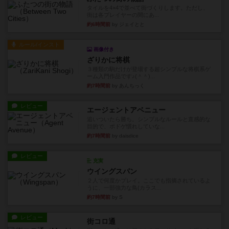
タイルを4×4で並べて街づくりします。ただし、
街は各プレイヤーの間にあ...
約6時間前
by ジェイとと
ルール/インスト
画像付き
ざりかに将棋
３種類の駒だけが登場する超シンプルな将棋系ゲ
ーム入門作品です♪(＾＾)...
約7時間前
by あんちっく
レビュー
エージェントアベニュー
追いついたら勝ち。シンプルなルールと直感的な
目的で、ボドゲ慣れしていな...
約7時間前
by daisdice
レビュー
充実
ウイングスパン
２人で何度かプレイ。ここでも指摘されているよ
うに、一部強力な鳥(カラス...
約7時間前
by S
レビュー
街コロ通