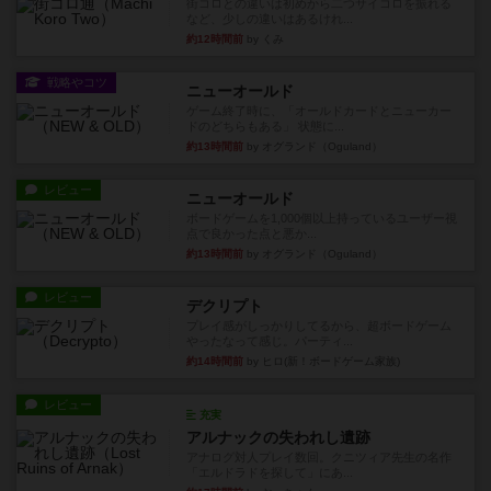
街コロとの違いは初めから二つサイコロを振れる
など、少しの違いはあるけれ...
約12時間前
by くみ
戦略やコツ
ニューオールド
ゲーム終了時に、「オールドカードとニューカー
ドのどちらもある」 状態に...
約13時間前
by オグランド（Oguland）
レビュー
ニューオールド
ボードゲームを1,000個以上持っているユーザー視
点で良かった点と悪か...
約13時間前
by オグランド（Oguland）
レビュー
デクリプト
プレイ感がしっかりしてるから、超ボードゲーム
やったなって感じ。パーティ...
約14時間前
by ヒロ(新！ボードゲーム家族)
レビュー
充実
アルナックの失われし遺跡
アナログ対人プレイ数回。クニツィア先生の名作
「エルドラドを探して」にあ...