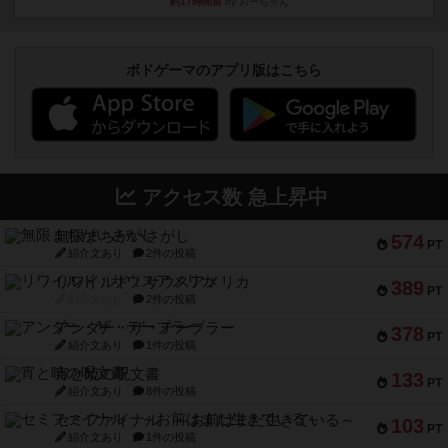
約17時間前
by おーちゃん
ボドゲーマのアプリ版はこちら
アクセス数 急上昇中
無限まちがいさがし
574
PT
紹介文あり
2件の投稿
リワイルド：サウスアメリカ
389
PT
紹介文なし
2件の投稿
アンダー・ザ・テーブラー
378
PT
紹介文あり
1件の投稿
宵と暁の呪文書
133
PT
紹介文あり
8件の投稿
セミファイナル ～お前はまだ生きている～
103
PT
紹介文あり
1件の投稿