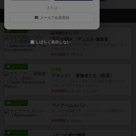
または
会員の新しい投稿
メールで会員登録
レビュー
画像付き
充実
宝石の煌き：デュエル 偽造者
しばらく表示しない
筆者が最も好きな2人用ボードゲームである『宝石
の煌めき デュエル』に、...
約1時間前
by 手動人形
レビュー
充実
クランク! ：冒険者たち（拡張）
クランク！のプレイヤーごとに能力の違うキャラ
クターを使用できるようにな...
約2時間前
by ぽっぽーくるっぽー
レビュー
ワイアームスパン
初プレイの感想です。ウイングスパン履修済のコ
メントとなります。ウイング...
約2時間前
by daisdice
レビュー
ふたつの街の物語