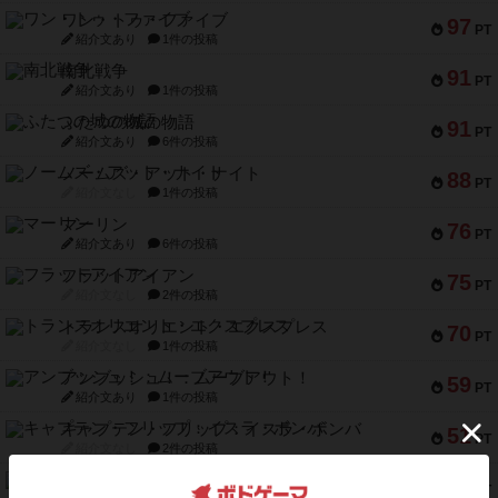
ワン・トゥ・ファイブ
97
PT
紹介文あり
1件の投稿
南北戦争
91
PT
紹介文あり
1件の投稿
ふたつの城の物語
91
PT
紹介文あり
6件の投稿
ノームズ・アット・ナイト
88
PT
紹介文なし
1件の投稿
マーリン
76
PT
紹介文あり
6件の投稿
フラットアイアン
75
PT
紹介文なし
2件の投稿
トランスオリエント・エクスプレス
70
PT
紹介文なし
1件の投稿
アンブッシュ！：ムーブアウト！
59
PT
紹介文あり
1件の投稿
キャプテン・フリップ：イスラ・ボンバ
51
PT
紹介文なし
2件の投稿
ガルフストライク
46
PT