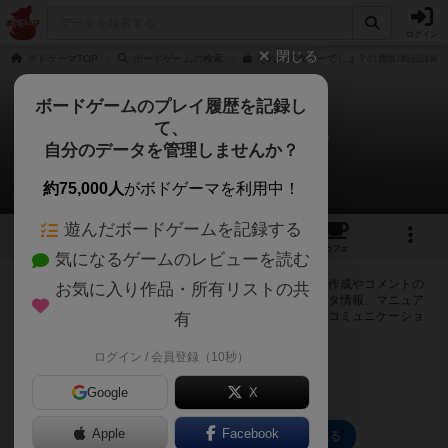
ログイン
閉じる
ボドゲーマTOP
ボードゲームの検索
それってダミーでしょ？の通販/商品詳細
ボードゲームのプレイ履歴を記録し
て、
それってダミーでしょ？
自分のデータを管理しませんか？
0件の掲示板
約75,000人
がボドゲーマを利用中！
遊んだボードゲームを記録する
5
2
12
トップ
画像
動画
レビュー
カフェ
気になるゲームのレビューを読む
ログインするとそれってダミーでしょ？に関する掲示板の作成やコメントの
お気に入り作品・所有リストの共
書き込みが出来るようになります。ルールの疑問やエラッタ情報、マニュア
ルでは判断し辛い曖昧な表記等について会員同士で自由にコミュニケーショ
有
ンをとることが出来ます。
ログイン / 会員登録（10秒）
ログイン/無料会員登録
Google
X
Apple
Facebook
それってダミーでしょ？のトップに戻る