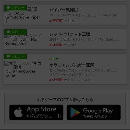
レビュー
パイパー戦闘団1
1993年にAvalon Hill社が出版した『Kampfgruppe...
約5時間前
by Chaco
レビュー
レッドバリケ－ド工場
1989年にAvalon Hill社が出版した『Red Barrica...
約6時間前
by Chaco
レビュー
充実
オラニエンブルガー運河
友人の所持してるゲームをさせてもらいました。
まだワーカーの置いていない...
約6時間前
by おっちょこちょい
ボドゲーマのアプリ版はこちら