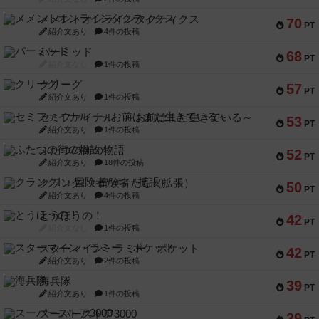
メメントオンラインタクティクス
70
PT
紹介文あり
4件の投稿
パーミッド
68
PT
紹介文なし
1件の投稿
クリーグ
57
PT
紹介文あり
1件の投稿
セミファイナル ～お前はまだ生きている～
53
PT
紹介文あり
1件の投稿
ふたつの街の物語
52
PT
紹介文あり
18件の投稿
クランク! ：冒険者たち（拡張）
50
PT
紹介文あり
4件の投稿
とうほうの！
42
PT
紹介文なし
1件の投稿
スターマイン・ラミー ポケット
42
PT
紹介文あり
2件の投稿
海兵隊
39
PT
紹介文あり
1件の投稿
スーパーストア3000
39