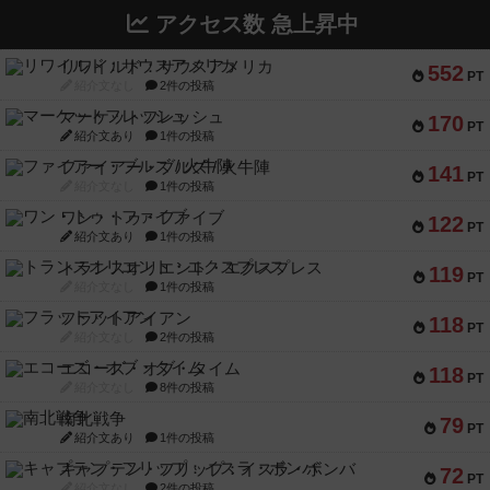
アクセス数 急上昇中
リワイルド：サウスアメリカ
552
PT
紹介文なし
2件の投稿
マーケットフレッシュ
170
PT
紹介文あり
1件の投稿
ファイアー・ブルズ / 火牛陣
141
PT
紹介文なし
1件の投稿
ワン・トゥ・ファイブ
122
PT
紹介文あり
1件の投稿
トランスオリエント・エクスプレス
119
PT
紹介文なし
1件の投稿
フラットアイアン
118
PT
紹介文なし
2件の投稿
エコーズ・オブ・タイム
118
PT
紹介文なし
8件の投稿
南北戦争
79
PT
紹介文あり
1件の投稿
キャプテン・フリップ：イスラ・ボンバ
72
PT
紹介文なし
2件の投稿