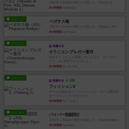
1985年にAvalon Hill社が出版した『Streets of ...
約4時間前
by Chaco
レビュー
ペガサス橋
1997年にAvalon Hill社が出版した『Pegasus Bri...
約5時間前
by Chaco
レビュー
画像付き
オラニエンブルガー運河
存在をうっすらと認識していたけど、セールやっ
てて、2人専用でワカプレと...
約5時間前
by みいやん
レビュー
画像付き
充実
フィッシェン2
ゲームの流れはフィッシェンだが、ゲーム開始時
はペリカンとエビの2スート...
約5時間前
by うらまこ
レビュー
パイパー戦闘団2
1996年にAvalon Hill社が出版した『Kampfgruppe...
約5時間前
by Chaco