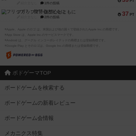
PT
紹介文なし
1件の投稿
フリップ７：復讐心とともに
37
PT
紹介文なし
2件の投稿
※Apple、Apple のロゴ は、米国および他の国々で登録されたApple Inc.の商標です。
※App Store は、Apple Inc.のサービスマークです。
※Android は、グーグル インコーポレイテッドの商標または登録商標です。
※Google Play とそのロゴは、Google Inc.の商標または登録商標です。
ボドゲーマTOP
ボードゲームを検索する
ボードゲームの新着レビュー
ボードゲーム会情報
メカニクス特集