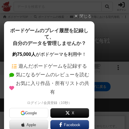
ログイン
閉じる
ボドゲーマTOP
ボードゲームの検索
第6艦隊：地中海における現代海戦
ボードゲームのプレイ履歴を記録し
て、
第6艦隊：地中海における現代海戦
自分のデータを管理しませんか？
0件の戦略やコツ
約75,000人
がボドゲーマを利用中！
遊んだボードゲームを記録する
3
2
トップ
画像
動画
レビュー
カフェ
気になるゲームのレビューを読む
お気に入り作品・所有リストの共
第6艦隊：地中海における現代海戦のトップに戻る
有
ログイン / 会員登録（10秒）
会員の新しい投稿
Google
X
レビュー
ゴットファイブ！
Apple
Facebook
運要素があり楽しめました。またやりたいです。