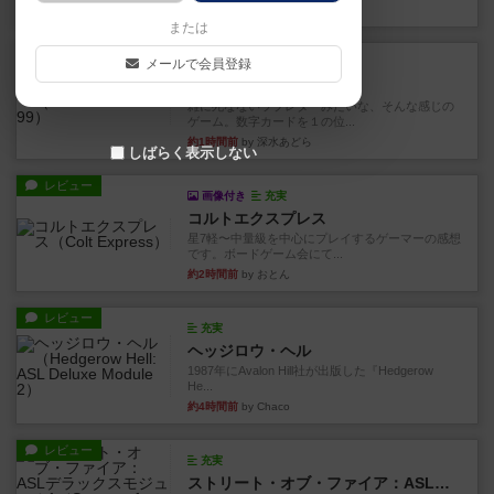
43分前
by 金賢守(キムヒョンス)
または
レビュー
メールで会員登録
充実
ダブルナイン
雑に死なないラブレターみたいな、そんな感じの
ゲーム。数字カードを１の位...
約1時間前
by 深水あどら
しばらく表示しない
レビュー
画像付き
充実
コルトエクスプレス
星7軽〜中量級を中心にプレイするゲーマーの感想
です。ボードゲーム会にて...
約2時間前
by おとん
レビュー
充実
ヘッジロウ・ヘル
1987年にAvalon Hill社が出版した『Hedgerow
He...
約4時間前
by Chaco
レビュー
充実
ストリート・オブ・ファイア：ASLデラックスモジュール1