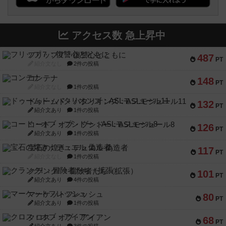
アクセス数 急上昇中
フリップ７：復讐心とともに
487
PT
紹介文なし
2件の投稿
コンテナ
148
PT
紹介文なし
1件の投稿
ドゥームド・バタリオンズ：ASLモジュール11
132
PT
紹介文あり
1件の投稿
コード・オブ・ブシドー：ASLモジュール8
126
PT
紹介文あり
1件の投稿
宝石の煌き：デュエル 偽造者
117
PT
紹介文なし
1件の投稿
クランク! ：冒険者たち（拡張）
101
PT
紹介文あり
4件の投稿
マーケットフレッシュ
80
PT
紹介文あり
1件の投稿
クロス・オブ・アイアン
68
PT