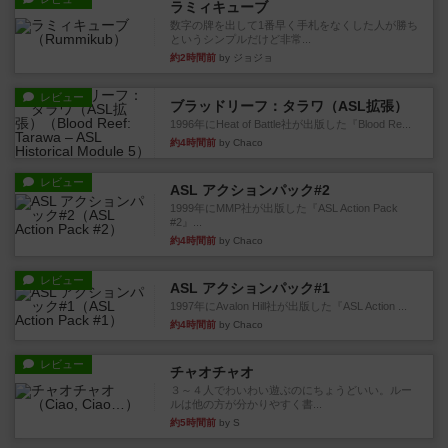
ラミィキューブ
数字の牌を出して1番早く手札をなくした人が勝ち
というシンプルだけど非常...
約2時間前
by ジョジョ
レビュー
ブラッドリーフ：タラワ（ASL拡張）
1996年にHeat of Battle社が出版した『Blood Re...
約4時間前
by Chaco
レビュー
ASL アクションパック#2
1999年にMMP社が出版した『ASL Action Pack
#2』...
約4時間前
by Chaco
レビュー
ASL アクションパック#1
1997年にAvalon Hill社が出版した『ASL Action ...
約4時間前
by Chaco
レビュー
チャオチャオ
３～４人でわいわい遊ぶのにちょうどいい。ルー
ルは他の方が分かりやすく書...
約5時間前
by S