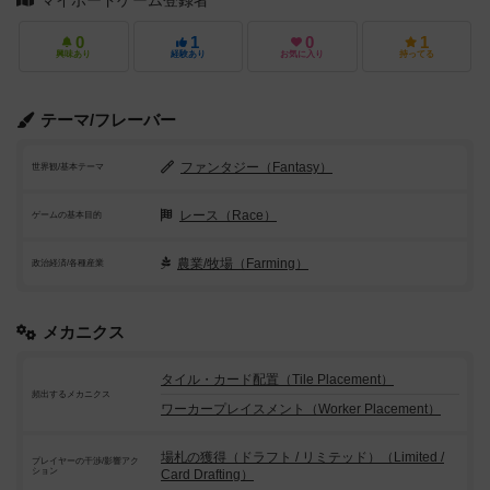
マイボードゲーム登録者
0
1
0
1
興味あり
経験あり
お気に入り
持ってる
テーマ/フレーバー
ファンタジー（Fantasy）
世界観/基本テーマ
レース（Race）
ゲームの基本目的
農業/牧場（Farming）
政治経済/各種産業
メカニクス
タイル・カード配置（Tile Placement）
頻出するメカニクス
ワーカープレイスメント（Worker Placement）
場札の獲得（ドラフト / リミテッド）（Limited /
プレイヤーの干渉/影響アク
ション
Card Drafting）