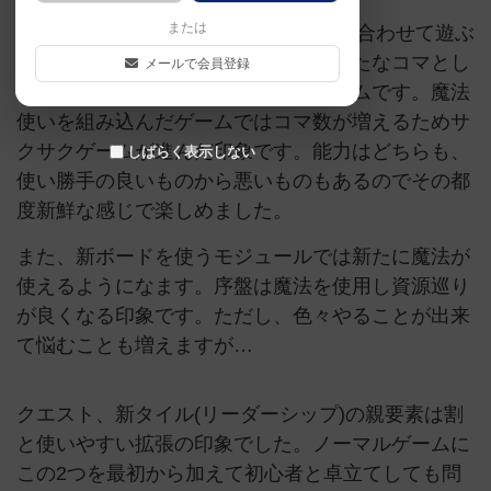
または
拡張は複数のモジュール(7つ)から組み合わせて遊ぶ
ことが出来ます。盗賊、魔法使いが新たなコマとし
メールで会員登録
て追加され、能力はゲーム事にランダムです。魔法
使いを組み込んだゲームではコマ数が増えるためサ
クサクゲームが進んだ印象です。能力はどちらも、
しばらく表示しない
使い勝手の良いものから悪いものもあるのでその都
度新鮮な感じで楽しめました。
また、新ボードを使うモジュールでは新たに魔法が
使えるようになます。序盤は魔法を使用し資源巡り
が良くなる印象です。ただし、色々やることが出来
て悩むことも増えますが…
クエスト、新タイル(リーダーシップ)の親要素は割
と使いやすい拡張の印象でした。ノーマルゲームに
この2つを最初から加えて初心者と卓立てしても問