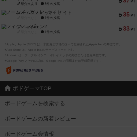
37
PT
紹介文あり
6件の投稿
ノームズ・アット・ナイト
35
PT
紹介文なし
1件の投稿
フィッシェン2
33
PT
紹介文なし
1件の投稿
※Apple、Apple のロゴ は、米国および他の国々で登録されたApple Inc.の商標です。
※App Store は、Apple Inc.のサービスマークです。
※Android は、グーグル インコーポレイテッドの商標または登録商標です。
※Google Play とそのロゴは、Google Inc.の商標または登録商標です。
ボドゲーマTOP
ボードゲームを検索する
ボードゲームの新着レビュー
ボードゲーム会情報