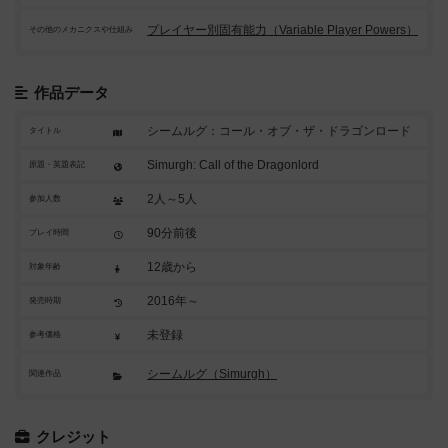
プレイヤー別固有能力（Variable Player Powers）
その他のメカニクスや仕組み
作品データ
シームルグ：コール・オブ・ザ・ドラゴンロード
タイトル
Simurgh: Call of the Dragonlord
原題・英題表記
2人～5人
参加人数
90分前後
プレイ時間
12歳から
対象年齢
2016年～
発売時期
未登録
参考価格
シームルグ（Simurgh）
関連作品
クレジット