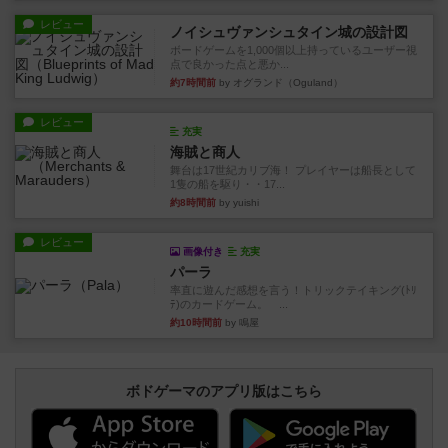
レビュー
ノイシュヴァンシュタイン城の設計図
ボードゲームを1,000個以上持っているユーザー視
点で良かった点と悪か...
約7時間前
by オグランド（Oguland）
レビュー
充実
海賊と商人
舞台は17世紀カリブ海！ プレイヤーは船長として
1隻の船を駆り・・17...
約8時間前
by yuishi
レビュー
画像付き
充実
パーラ
率直に遊んだ感想を言う！トリックテイキング(ﾄﾘ
ﾃ)のカードゲーム。 ...
約10時間前
by 鳴屋
ボドゲーマのアプリ版はこちら