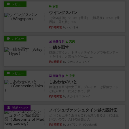
レビュー
充実
ウイングスパン
（全体評価）☆10/6（普通）（難易度）☆4/5（世
界観・見た目）☆5...
約5時間前
by ハシオキ
レビュー
画像付き
充実
一線を画す
簡単に言うと、トリックテイキングでモダンアー
トを行う、と言ったゲーム。...
約6時間前
by タカミネコウヘイ
レビュー
画像付き
充実
しあわせのいと
舞台は全寮制の女子高。プレイヤーは探偵サイド
と犯人サイドに分かれて、探...
約6時間前
by タカミネコウヘイ
戦略やコツ
ノイシュヴァンシュタイン城の設計図
どうにも上手くあれもこれも満たせるようには置
けないので、入口の除去と入...
約7時間前
by オグランド（Oguland）