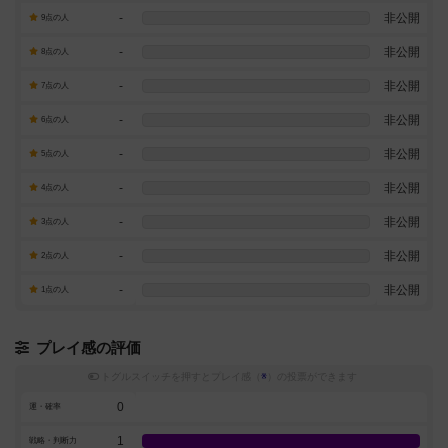
-
非公開
9点の人
-
非公開
8点の人
-
非公開
7点の人
-
非公開
6点の人
-
非公開
5点の人
-
非公開
4点の人
-
非公開
3点の人
-
非公開
2点の人
-
非公開
1点の人
プレイ感の評価
トグルスイッチを押すとプレイ感（
※
）の投票ができます
0
運・確率
1
戦略・判断力