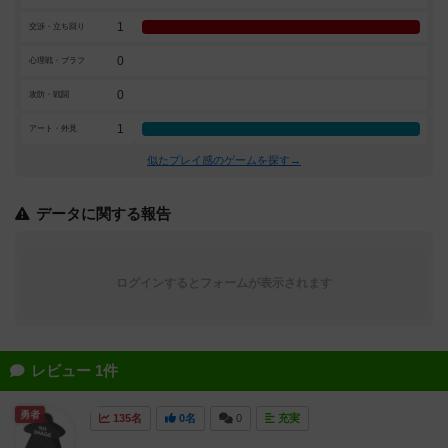
1
交渉・立ち回り
0
心理戦・ブラフ
0
攻防・戦闘
1
アート・外見
似たプレイ感のゲームを探す→
データに関する報告
ログインするとフォームが表示されます
レビュー 1件
勇者
135名
0名
0
充実