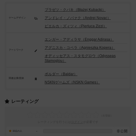
ブラゼツ・クバキ（Błażej Kubacki）
アンドレイ・ノバァク（Andrei Novac）
ゲームデザイン
ピエルカ・ズィツィ（Pierluca Zizzi）
エンガー・アディラサ（Enggar Adirasa）
アグニスカ・コペラ（Agnieszka Kopera）
アートワーク
オディッセアス・スタモグロウ（Odysseas
Stamoglou）
ボルダー（Baldar）
関連企業/団体
NSKNゲームズ（NSKN Games）
レーティング
レーティングを行うには
ログイン
が必要です
-
非公開
10点の人