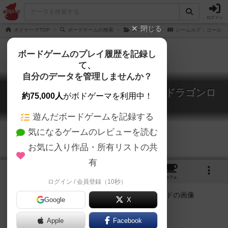
ログイン
閉じる
ボドゲーマTOP
ボードゲームの検索
シームルグ
シームルグ：コール・
ボードゲームのプレイ履歴を記録し
て、
自分のデータを管理しませんか？
シームルグ：コール・オブ・ザ・ドラゴンロ
約75,000人
がボドゲーマを利用中！
ード
Simurgh: Call of the Dragonlord
遊んだボードゲームを記録する
気になるゲームのレビューを読む
お気に入り作品・所有リストの共
有
1
1
1
トップ
画像
動画
レビュー
カフェ
ログイン / 会員登録（10秒）
Google
X
シームルグの拡張です。
Apple
Facebook