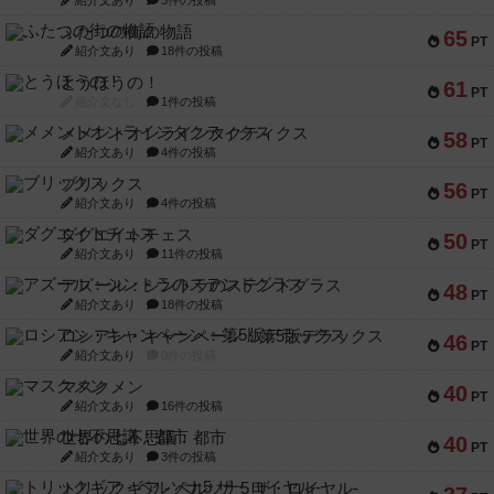
紹介文あり
3件の投稿
ふたつの街の物語
65
PT
紹介文あり
18件の投稿
とうほうの！
61
PT
紹介文なし
1件の投稿
メメントオンラインタクティクス
58
PT
紹介文あり
4件の投稿
ブリックス
56
PT
紹介文あり
4件の投稿
ダグエイトチェス
50
PT
紹介文あり
11件の投稿
アズール：シントラのステンドグラス
48
PT
紹介文あり
18件の投稿
ロシアン・キャンペーン：第5版デラックス
46
PT
紹介文あり
0件の投稿
マスクメン
40
PT
紹介文あり
16件の投稿
世界の七不思議：都市
40
PT
紹介文あり
3件の投稿
トリックギア - ペルソナ5 ザ・ロイヤル-