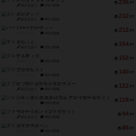
トリオンフ ア マレンゴ
236
PT
紹介文あり
1件の投稿
エレメンツ
232
PT
紹介文あり
4件の投稿
バー！パーティー
212
PT
紹介文なし
1件の投稿
ギョッと
154
PT
紹介文あり
1件の投稿
クルティボ
152
PT
紹介文なし
1件の投稿
ブラヴェスト
140
PT
紹介文なし
1件の投稿
ドブル：ポケットモンスター
122
PT
紹介文あり
4件の投稿
ジャンヌ・ダルク-オルレアン ドロー＆ライト
118
PT
紹介文なし
5件の投稿
ファースト・イン・フライト
94
PT
紹介文あり
3件の投稿
ダイススローン
88
PT
紹介文なし
1件の投稿