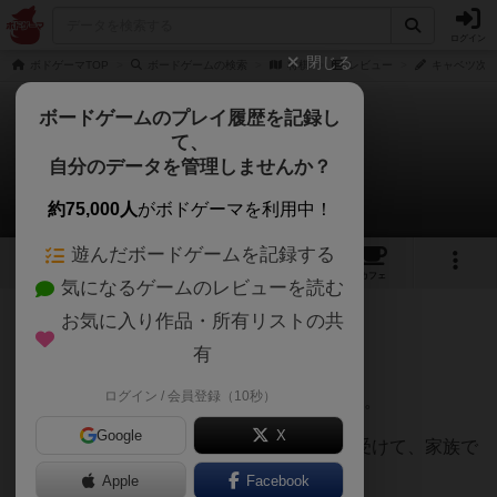
ログイン
閉じる
ボドゲーマTOP
ボードゲームの検索
将棋
レビュー
キャベツ次郎
ボードゲームのプレイ履歴を記録し
て、
将棋
自分のデータを管理しませんか？
キャベツ次郎さんのレビュー
約75,000人
がボドゲーマを利用中！
遊んだボードゲームを記録する
2
2
18
100
トップ
画像
動画
レビュー
カフェ
気になるゲームのレビューを読む
お気に入り作品・所有リストの共
151名
2名
0
11ヶ月前
有
ログイン / 会員登録（10秒）
僕と将棋との出会いは小学4年生の夏でした。
Google
X
その日は、おじいちゃんの危篤の知らせを受けて、家族で
実家のある大阪に行きました。
Apple
Facebook