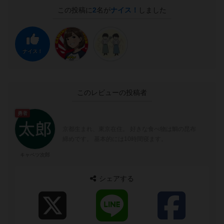
この投稿に
2
名が
ナイス！
しました
ナイス！
このレビューの投稿者
勇者
京都生まれ、東京在住。 好きな食べ物は鯛の昆布
締めです。 基本的には10時間寝ます。
キャベツ次郎
シェアする