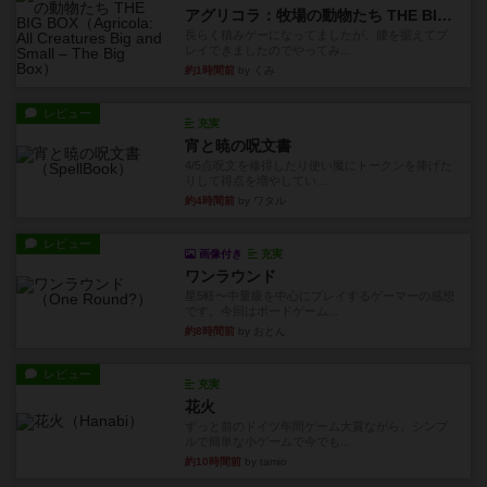
アグリコラ：牧場の動物たち THE BIG BOX
長らく積みゲーになってましたが、腰を据えてプ
レイできましたのでやってみ...
約1時間前
by くみ
レビュー
充実
宵と暁の呪文書
4/5点呪文を修得したり使い魔にトークンを捧げた
りして得点を増やしてい...
約4時間前
by ワタル
レビュー
画像付き
充実
ワンラウンド
星5軽〜中量級を中心にプレイするゲーマーの感想
です。今回はボードゲーム...
約8時間前
by おとん
レビュー
充実
花火
ずっと前のドイツ年間ゲーム大賞ながら、シンプ
ルで簡単な小ゲームで今でも...
約10時間前
by tamio