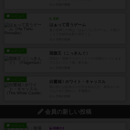
11ヶ月前
の投稿
レビュー
充実
はぁって言うゲーム
妻と喧嘩した時は「はぁっていうゲーム」で遊ぶ
ことで夫婦仲を取り戻すこと...
11ヶ月前
の投稿
レビュー
国旗王（こっきんぐ）
目指せ！国旗マスター！トリテ×国旗といういまま
でにないプレイ感。星があ...
11ヶ月前
の投稿
レビュー
白鷺城 / ホワイト・キャッスル
個人的には拡張入りの方が好みだが、基本ルール
でも十分に面白い。手番数が...
11ヶ月前
の投稿
会員の新しい投稿
レビュー
画像付き