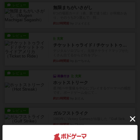
レビュー
無限まちがいさがし
6つの場面カード（表、裏で違う絵）が何枚かあ
り、そのうち3つ選んで、同...
約12時間前
by ジェイとと
レビュー
充実
チケットトゥライド / チケットトゥライドアメリカ
デジタルソロプレイ。元祖チケライ？マップがた
くさん出てるからどれをプレ...
約14時間前
by おーちゃん
レビュー
画像付き
充実
ホットストリーク
星7軽〜中量級を中心にプレイするゲーマーの感想
です。ボードゲーム会にて...
約21時間前
by おとん
レビュー
ガルフストライク
1983年にVictory Gamesが出版した『Gulf Strik...
約21時間前
by Chaco
リプレイ
画像付き