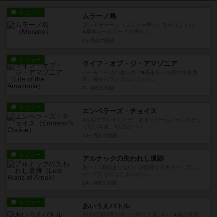
レビュー
ムラーノ島
ゴンドララーノ（ゴンドラ乗り）を売りまくれ！
■基本ルールボードの周りに...
7ヶ月前
の投稿
レビュー
ライフ・オブ・ジ・アマゾニア
ハーモニーズの重い版？■基本ルール拡大再生産
系。袋からランダムにタイル...
7ヶ月前
の投稿
レビュー
エンペラーズ・チョイス
4人戦でプレイしたが、あまりゲームバランスがよ
くない印象。3人戦がベス...
10ヶ月前
の投稿
レビュー
アルナックの失われし遺跡
あー！1資源足りない！が頻発する良ゲー。苦しい
ボドゲ好きにはたまらない...
10ヶ月前
の投稿
レビュー
あいうえバトル
30分程度時間が余った時に丁度いい！■備忘録濁