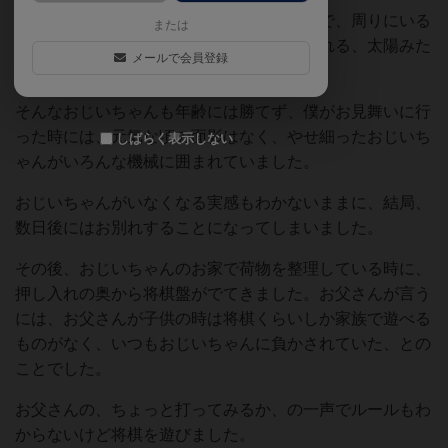
おじいちゃんは正月に会うと、いつも笑顔で、周りにいる
または
子どもだけでなく、大人までも照らしてくれる、太陽みた
メールで会員登録
いな存在でした。
そんなおじいちゃんも年齢には勝てず、僕がお見舞いに行
った時には、元気な頃の面影はなく、やせ細ったおじいち
しばらく表示しない
ゃんがいろんな機械に囲まれていました。
おじいちゃんがいなくなる実感もわかないままに、結局、
数日後にはお別れすることになってしまいました。
その後、おじいちゃんのお家で荷物を整理している時に、
押し入れの奥から将棋盤がでてきました。お父さんが言う
には、お父さんが子供の時は将棋くらいしか家族で遊べる
ものがなく、いつもおじいちゃんに負かされていた、との
ことでした。
お父さんの、ちょっと打ってみるか、の一声でルールもわ
からないけど将棋を遊びました。