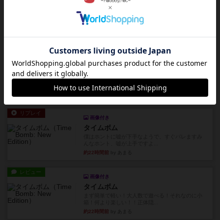
ディジットコード
やっぱり論理ゲームは面白い。息子とリプレイし
ました。息子の勝ち。これリ...
約21時間前
by くみ
リプレイ
充実
アルゴ
アルゴがとても好きで、たぶんプレイ回数が最も
多いゲームです。なんといっ...
約22時間前
by おとん
リプレイ
画像付き
タイムボム
僕はホントに嘘が下手なようで、すぐバレますみ
んなホント、嘘が上手ですよ...
約22時間前
by あまる
レビュー
画像付き
タイムボム
まず簡単で軽い！大人数で遊べる！それなのに小
箱！何より楽しい！！正体隠...
約22時間前
by あまる