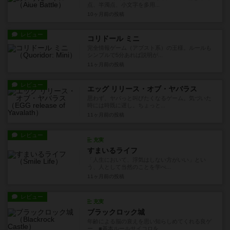
点、半濁点、小文字を多用...
10ヶ月前
の投稿
レビュー
コリドール ミニ
完全情報ゲーム（アブスト系）の王様。ルールも
シンプルで5分あれば説明が...
11ヶ月前
の投稿
レビュー
エッグ リリース・オブ・ヤバラス
思わず、ヤバっと叫びたくなるゲーム。気づいた
時には時既に遅し。ちょっと...
11ヶ月前
の投稿
レビュー
充実
すまいるライフ
「人生において、浮気はしない方がいい」とい
う、人として当然のことを学べ...
11ヶ月前
の投稿
レビュー
充実
ブラックロック城
年齢による脳の衰えを思い知らしめてくれる良ゲ
ー。■基本ルールサイコロを...