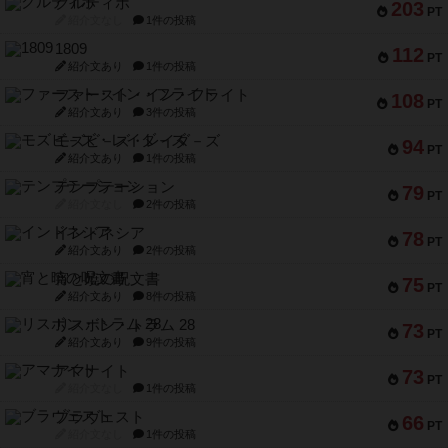
クルティボ
203
PT
紹介文なし
1件の投稿
1809
112
PT
紹介文あり
1件の投稿
ファースト・イン・フライト
108
PT
紹介文あり
3件の投稿
モズビ－ズ・レイダ－ズ
94
PT
紹介文あり
1件の投稿
テンプテーション
79
PT
紹介文なし
2件の投稿
インドネシア
78
PT
紹介文あり
2件の投稿
宵と暁の呪文書
75
PT
紹介文あり
8件の投稿
リスボン・トラム 28
73
PT
紹介文あり
9件の投稿
アマナイト
73
PT
紹介文なし
1件の投稿
ブラヴェスト
66
PT
紹介文なし
1件の投稿