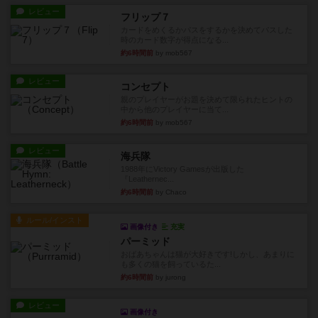
レビュー
フリップ７
カードをめくるかパスをするかを決めてパスした
時のカード数字が得点になる...
約6時間前
by mob567
レビュー
コンセプト
親のプレイヤーがお題を決めて限られたヒントの
中から他のプレイヤーに当て...
約6時間前
by mob567
レビュー
海兵隊
1988年にVictory Gamesが出版した
『Leathernec...
約6時間前
by Chaco
ルール/インスト
画像付き
充実
パーミッド
おばあちゃんは猫が大好きです!しかし、あまりに
も多くの猫を飼っているた...
約6時間前
by jurong
レビュー
画像付き