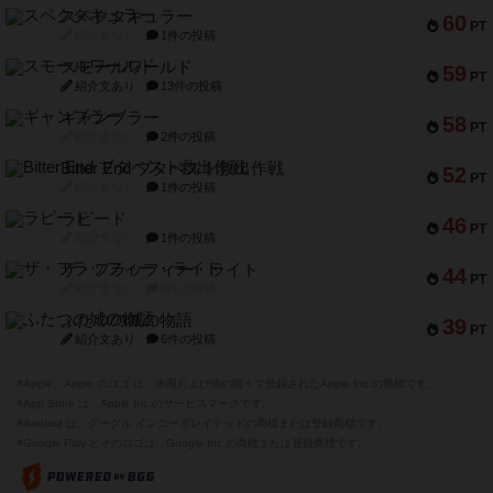
スペクタキュラー
60
PT
紹介文なし
1件の投稿
スモールワールド
59
PT
紹介文あり
13件の投稿
ギャンブラー
58
PT
紹介文なし
2件の投稿
Bitter End ブタペスト救出作戦
52
PT
紹介文なし
1件の投稿
ラピード
46
PT
紹介文なし
1件の投稿
ザ・フラッフィー・ライト
44
PT
紹介文なし
0件の投稿
ふたつの城の物語
39
PT
紹介文あり
6件の投稿
※Apple、Apple のロゴ は、米国および他の国々で登録されたApple Inc.の商標です。
※App Store は、Apple Inc.のサービスマークです。
※Android は、グーグル インコーポレイテッドの商標または登録商標です。
※Google Play とそのロゴは、Google Inc.の商標または登録商標です。