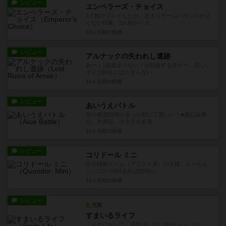
レビュー
エンペラーズ・チョイス
4人戦でプレイしたが、あまりゲームバランスがよ
くない印象。3人戦がベス...
10ヶ月前
の投稿
レビュー
アルナックの失われし遺跡
あー！1資源足りない！が頻発する良ゲー。苦しい
ボドゲ好きにはたまらない...
10ヶ月前
の投稿
レビュー
あいうえバトル
30分程度時間が余った時に丁度いい！■備忘録濁
点、半濁点、小文字を多用...
10ヶ月前
の投稿
レビュー
コリドール ミニ
完全情報ゲーム（アブスト系）の王様。ルールも
シンプルで5分あれば説明が...
11ヶ月前
の投稿
レビュー
充実
すまいるライフ
「人生において、浮気はしない方がいい」とい