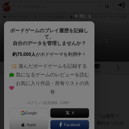
ログイン
閉じる
ボドゲーマTOP
ボードゲームの検索
エッグ リリース・オブ・ヤバラスの通販
ボードゲームのプレイ履歴を記録し
て、
エッグ リリース・オブ・ヤバラス
自分のデータを管理しませんか？
キャベツ次郎さんのレビュー
約75,000人
がボドゲーマを利用中！
遊んだボードゲームを記録する
4
7
21
トップ
画像
動画
レビュー
カフェ
気になるゲームのレビューを読む
お気に入り作品・所有リストの共
99名
0名
0
11ヶ月前
有
ログイン / 会員登録（10秒）
思わず、ヤバっと叫びたくなるゲーム。
Google
X
気づいた時には時既に遅し。ちょっと待って！は厳禁で
す。３つ連続で置けないルールを生かして、勝利をつかみ
Apple
Facebook