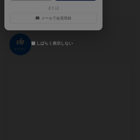
ましょう
または
メールで会員登録
この投稿に
0
名が
ナイス！
しました
しばらく表示しない
ナイス！