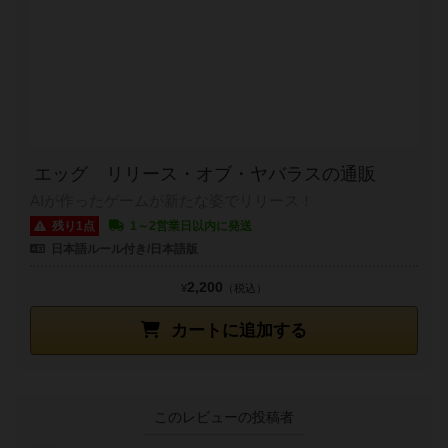
エッグ リリース・オブ・ヤバラスの通販
AIが作ったゲームが新たな姿でリリース！
残り1点
1～2営業日以内に発送
日本語ルール付き/日本語版
2,200
¥
（税込）
カートに追加する
このレビューの投稿者