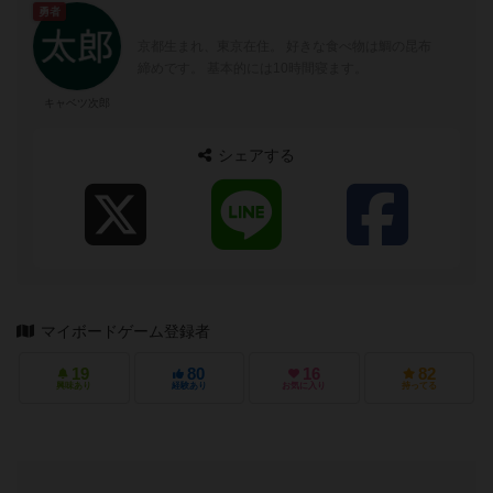
勇者
京都生まれ、東京在住。 好きな食べ物は鯛の昆布
締めです。 基本的には10時間寝ます。
キャベツ次郎
シェアする
マイボードゲーム登録者
19
80
16
82
興味あり
経験あり
お気に入り
持ってる