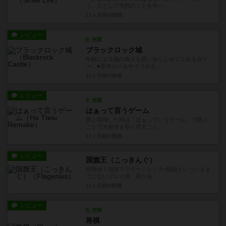
う、人として当然のことを学べ...
11ヶ月前
の投稿
レビュー
充実
ブラックロック城
年齢による脳の衰えを思い知らしめてくれる良ゲ
ー。■基本ルールサイコロを...
11ヶ月前
の投稿
レビュー
充実
はぁって言うゲーム
妻と喧嘩した時は「はぁっていうゲーム」で遊ぶ
ことで夫婦仲を取り戻すこと...
11ヶ月前
の投稿
レビュー
国旗王（こっきんぐ）
目指せ！国旗マスター！トリテ×国旗といういまま
でにないプレイ感。星があ...
11ヶ月前
の投稿
レビュー
充実
将棋