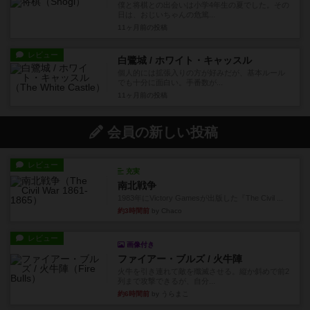
僕と将棋との出会いは小学4年生の夏でした。その
日は、おじいちゃんの危篤...
11ヶ月前
の投稿
レビュー
白鷺城 / ホワイト・キャッスル
個人的には拡張入りの方が好みだが、基本ルール
でも十分に面白い。手番数が...
11ヶ月前
の投稿
会員の新しい投稿
レビュー
充実
南北戦争
1983年にVictory Gamesが出版した『The Civil ...
約3時間前
by Chaco
レビュー
画像付き
ファイアー・ブルズ / 火牛陣
火牛を引き連れて敵を殲滅させる。縦か斜めで前2
列まで攻撃できるが、自分...
約6時間前
by うらまこ