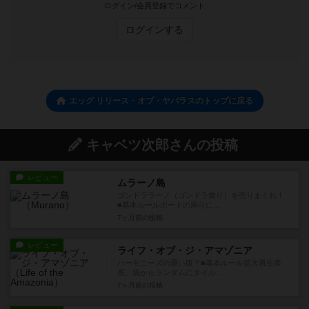
ログイン/会員登録でコメント
ログインする
エッグ リリース・オブ・ヤバラスのトップに戻る
キャベツ次郎さんの投稿
レビュー
ムラーノ島
ゴンドララーノ（ゴンドラ乗り）を売りまくれ！
■基本ルールボードの周りに...
7ヶ月前
の投稿
レビュー
ライフ・オブ・ジ・アマゾニア
ハーモニーズの重い版？■基本ルール拡大再生産
系。袋からランダムにタイル...
7ヶ月前
の投稿