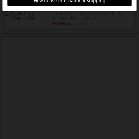
レビュー
スカルキング
とにかく楽しい！最高のゲームではと思います。
ルールは多少ゲーム慣れした...
約8時間前
by ジェイとと