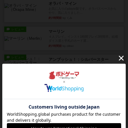
オラパ・マイン
お気に入りのplayte製です。オラパスペースから
やり、気に入りました...
約7時間前
by くみ
レビュー
マーリン
４人プレイ。インスト1時間プレイ2時間半。結構
ダイス運と手札のカード運...
約7時間前
by oliber
レビュー
アンブッシュ！：シルバースター
1987年にVictory Gamesが出版した『Silver Sta...
約7時間前
by Chaco
レビュー
アンブッシュ！：パープルハート
1985年にVictory Gamesが出版した『Purple Hea...
約8時間前
by Chaco
レビュー
アンブッシュ！：ムーブアウト！
1984年にVictory Gamesが出版した『Move
Out！』...
約8時間前
by Chaco