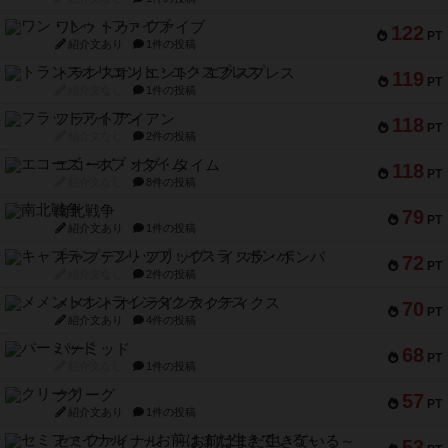
ワン・トゥ・ファイブ
122
PT
紹介文あり
1件の投稿
トランスオリエント・エクスプレス
119
PT
紹介文なし
1件の投稿
フラットアイアン
118
PT
紹介文なし
2件の投稿
エコーズ・オブ・タイム
118
PT
紹介文なし
8件の投稿
南北戦争
79
PT
紹介文あり
1件の投稿
キャプテン・フリップ：イスラ・ボンバ
72
PT
紹介文なし
2件の投稿
メメントオンラインタクティクス
70
PT
紹介文あり
4件の投稿
パーミッド
68
PT
紹介文なし
1件の投稿
クリーグ
57
PT
紹介文あり
1件の投稿
セミファイナル ～お前はまだ生きている～
53