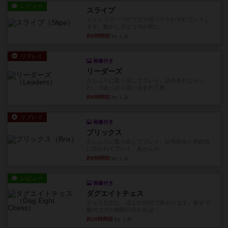
レビュー
スライプ
メインコマ一つサブコマ四つでそれぞれプレイし
ます。動かし方はコマか壁に...
約9時間前
by くみ
リプレイ
画像付き
リーダーズ
久しぶりに取り出してプレイ。詰めきれなかっ
た…であっさり追い込まれて負...
約9時間前
by くみ
リプレイ
画像付き
ブリックス
久しぶりに取り出してプレイ。記号担当と色担当
に分かれてプレイ。あかんか...
約9時間前
by くみ
レビュー
画像付き
ダグエイトチェス
チェスなのに、ほんの10分で終わります。動きで
敵のコマの種類が分かれば...
約10時間前
by くみ