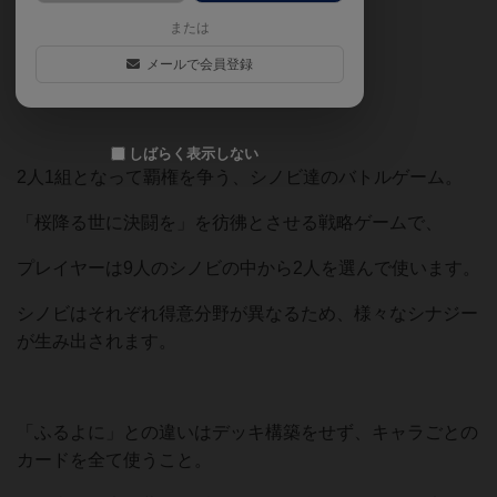
または
☆やり込み必須度：7/10
メールで会員登録
☆奥さんの反応：4/10
しばらく表示しない
2人1組となって覇権を争う、シノビ達のバトルゲーム。
「桜降る世に決闘を」を彷彿とさせる戦略ゲームで、
プレイヤーは9人のシノビの中から2人を選んで使います。
シノビはそれぞれ得意分野が異なるため、様々なシナジー
が生み出されます。
「ふるよに」との違いはデッキ構築をせず、キャラごとの
カードを全て使うこと。