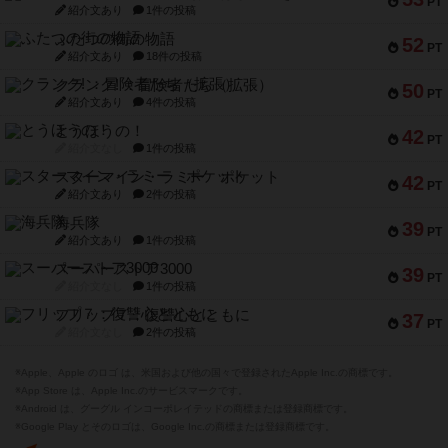
PT
紹介文あり
1件の投稿
ふたつの街の物語
52
PT
紹介文あり
18件の投稿
クランク! ：冒険者たち（拡張）
50
PT
紹介文あり
4件の投稿
とうほうの！
42
PT
紹介文なし
1件の投稿
スターマイン・ラミー ポケット
42
PT
紹介文あり
2件の投稿
海兵隊
39
PT
紹介文あり
1件の投稿
スーパーストア3000
39
PT
紹介文なし
1件の投稿
フリップ７：復讐心とともに
37
PT
紹介文なし
2件の投稿
※Apple、Apple のロゴ は、米国および他の国々で登録されたApple Inc.の商標です。
※App Store は、Apple Inc.のサービスマークです。
※Android は、グーグル インコーポレイテッドの商標または登録商標です。
※Google Play とそのロゴは、Google Inc.の商標または登録商標です。