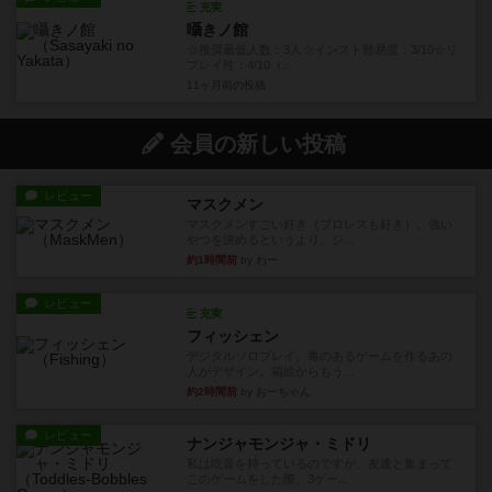
充実
囁きノ館
☆推奨最低人数：3人☆インスト難易度：3/10☆リ
プレイ性：4/10（...
11ヶ月前
の投稿
会員の新しい投稿
レビュー
マスクメン
マスクメンすごい好き（プロレスも好き）。強い
やつを決めるというより、ジ...
約1時間前
by わー
レビュー
充実
フィッシェン
デジタルソロプレイ。毒のあるゲームを作るあの
人がデザイン。箱絵からもう...
約2時間前
by おーちゃん
レビュー
ナンジャモンジャ・ミドリ
私は吃音を持っているのですが、友達と集まって
このゲームをした際、3ゲー...