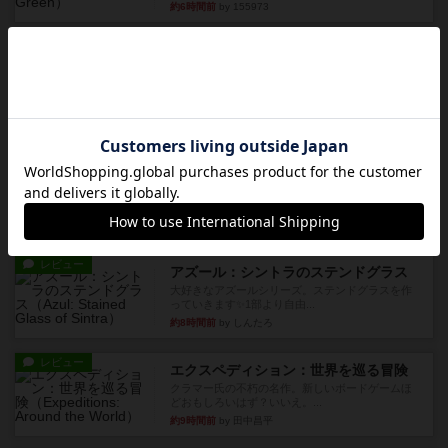
約6時間前
by 155973
レビュー
ジンラミー
トランプで遊べる2人対戦の麻雀風ゲームです。
10枚の手札で、同じスーツ...
約7時間前
by OSAっち
ルール/インスト
画像付き
充実
フリップ７：復讐心とともに
概要Flip 7が復活しました――復讐を伴って!オリ
ジナルゲームの楽し...
約7時間前
by jurong
レビュー
アズール：シントラのステンドグラス
大好きなアズールシリーズ。ステンドグラスを作
っていきます✨1部より自由...
約8時間前
by しんたろ
レビュー
エクスペディション：世界を巡る冒険
クラマー氏の不朽の名作。新しいボードゲームほ
どおもしろいはず？いいえ。...
約9時間前
by 田中昌平