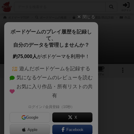
ログイン
閉じる
ボドゲーマTOP
ボードゲームの検索
シノビノギの通販/商品詳細
作品デ
ボードゲームのプレイ履歴を記録し
て、
シノビノギ
自分のデータを管理しませんか？
くつろぎさんのレビュー
約75,000人
がボドゲーマを利用中！
遊んだボードゲームを記録する
1
1
12
トップ
画像
動画
レビュー
カフェ
気になるゲームのレビューを読む
お気に入り作品・所有リストの共
199名
1名
0
11ヶ月前
有
ログイン / 会員登録（10秒）
☆推奨最低人数：2人
Google
X
☆インスト難易度：7/10
Apple
Facebook
☆リプレイ性：8/10