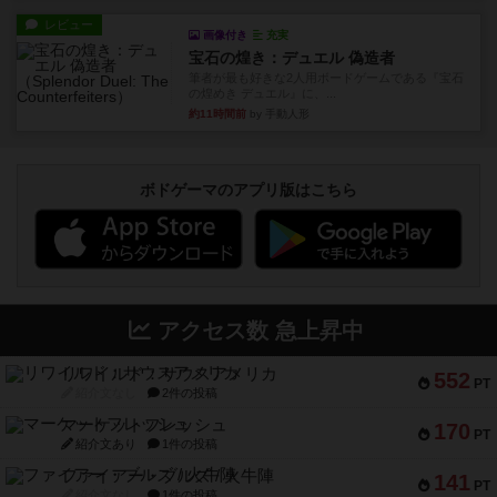
レビュー
画像付き
充実
宝石の煌き：デュエル 偽造者
筆者が最も好きな2人用ボードゲームである『宝石
の煌めき デュエル』に、...
約11時間前
by 手動人形
ボドゲーマのアプリ版はこちら
アクセス数 急上昇中
リワイルド：サウスアメリカ
552
PT
紹介文なし
2件の投稿
マーケットフレッシュ
170
PT
紹介文あり
1件の投稿
ファイアー・ブルズ / 火牛陣
141
PT
紹介文なし
1件の投稿