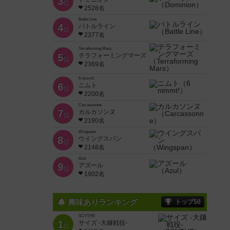
3
位
2528名
Battle Line
4
バトルライン
位
2377名
Terraforming Mars
5
テラフォーミングマーズ
位
2369名
6 nimmt!
6
ニムト
位
2200名
Carcassonne
7
カルカソンヌ
位
2190名
Wingspan
8
ウイングスパン
位
2148名
Azul
9
アズール
位
1902名
興味ありランキング
トップ50
SCYTHE
1
サイズ -大鎌戦役-
位