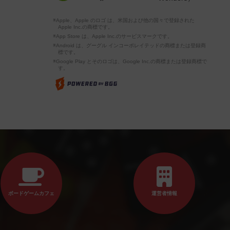
※Apple、Apple のロゴ は、米国および他の国々で登録された
Apple Inc.の商標です。
※App Store は、Apple Inc.のサービスマークです。
※Android は、グーグル インコーポレイテッドの商標または登録商
標です。
※Google Play とそのロゴは、Google Inc.の商標または登録商標で
す。
ボードゲームカフェ
運営者情報