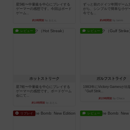
星5軽〜中量級を中心にプレイする
ずっと前のドイツ年間ゲーム
ゲーマーの感想です。今回はボード
がら、シンプルで簡単な小ゲ
ゲーム...
今でも...
約1時間前
by おとん
約4時間前
by tamio
レビュー
レビュー
ホットストリーク
ガルフストライク
星7軽〜中量級を中心にプレイする
1983年にVictory Gamesが
ゲーマーの感想です。ボードゲーム
『Gulf Strik...
会にて...
約15時間前
by Chaco
約14時間前
by おとん
リプレイ
レビュー