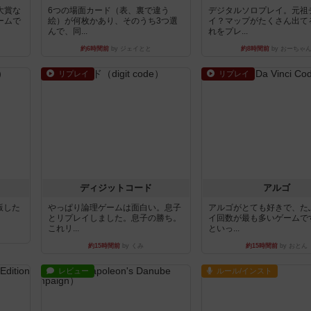
大賞な
6つの場面カード（表、裏で違う
デジタルソロプレイ。元祖
ームで
絵）が何枚かあり、そのうち3つ選
イ？マップがたくさん出て
んで、同...
れをプレ...
約6時間前
by ジェイとと
約8時間前
by おーちゃ
リプレイ
リプレイ
ディジットコード
アルゴ
出版した
やっぱり論理ゲームは面白い。息子
アルゴがとても好きで、た
とリプレイしました。息子の勝ち。
イ回数が最も多いゲームで
これリ...
といっ...
約15時間前
by くみ
約15時間前
by おとん
レビュー
ルール/インスト