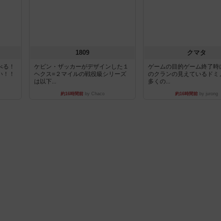
1809
クマタ
べる！
ケビン・ザッカーがデザインした１
ゲームの目的ゲーム終了時
い！！
ヘクス=２マイルの戦役級シリーズ
のクランの見えているドミ
は以下...
多くの...
約16時間前
by Chaco
約16時間前
by jurong