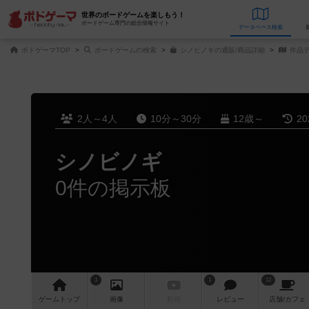
世界のボードゲームを楽しもう！
ボードゲーム専門の総合情報サイト
データベース
検
ボドゲーマTOP
ボードゲームの検索
シノビノギの通販/商品詳細
作品
2人～4人
10分～30分
12歳～
2
シノビノギ
0件の掲示板
1
1
12
ゲーム
トップ
画像
動画
レビュー
店舗/
カフェ