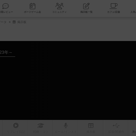
索
新着レビュー
ボードゲーム会
コミュニティ
掲示板一覧
データ
掲示板
023年～
リプレイ
日記
戦略
・コツ
ルール
/インスト
掲示板
拡張/関連
作
次