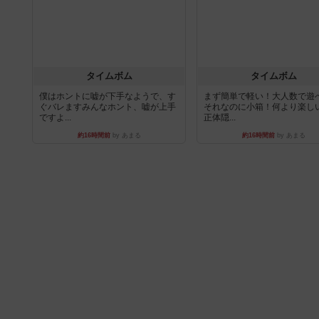
タイムボム
タイムボム
僕はホントに嘘が下手なようで、す
まず簡単で軽い！大人数で遊
ぐバレますみんなホント、嘘が上手
それなのに小箱！何より楽し
ですよ...
正体隠...
約16時間前
by あまる
約16時間前
by あまる