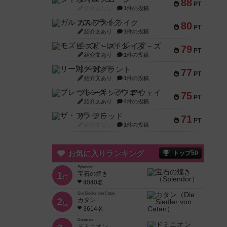
88
PT
紹介文なし
1件の投稿
ガルフストライク
80
PT
紹介文あり
1件の投稿
モズビ－ズ・レイダ－ズ
79
PT
紹介文あり
1件の投稿
リー対グラント
77
PT
紹介文あり
1件の投稿
ブレーキング・アウェイ
75
PT
紹介文あり
4件の投稿
ザ・フラッド
71
PT
紹介文なし
1件の投稿
お気に入りランキング
トップ50
Splendor
1
宝石の煌き
位
4040名
Die Siedler von Catan
2
カタン
位
3614名
Dominion
ドミニオン