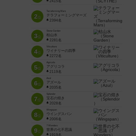
2415名
Terraforming Mars
2
テラフォーミングマーズ
位
2394名
Stone Garden
3
枯山水
位
2281名
Viticulture
4
ワイナリーの四季
位
2272名
Agricola
5
アグリコラ
位
2119名
Azul
6
アズール
位
2035名
Splendor
7
宝石の煌き
位
2028名
Wingspan
8
ウイングスパン
位
2006名
7 Wonders
9
世界の七不思議
位
1919名