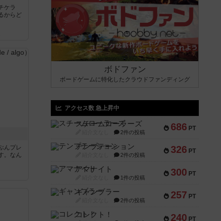
チケラ
るからど
ん
ボドファン
ボードゲームに特化したクラウドファンディング
アクセス数 急上昇中
スチームローラーズ
686
PT
紹介文なし
2件の投稿
テンプテーション
ぶんプレ
326
PT
す。なん
紹介文なし
2件の投稿
アマナイト
300
PT
紹介文なし
1件の投稿
ギャンブラー
257
PT
紹介文なし
2件の投稿
コレクト！
240
PT