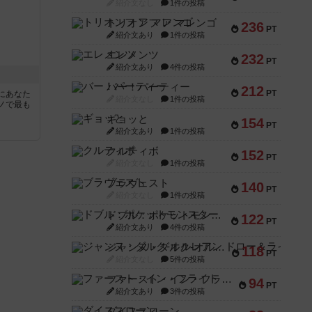
紹介文なし
1件の投稿
トリオンフ ア マレンゴ
236
PT
紹介文あり
1件の投稿
エレメンツ
232
PT
紹介文あり
4件の投稿
バー！パーティー
212
PT
にあなた
紹介文なし
1件の投稿
ノで最も
ギョッと
154
PT
紹介文あり
1件の投稿
クルティボ
152
PT
紹介文なし
1件の投稿
ブラヴェスト
140
PT
紹介文なし
1件の投稿
ドブル：ポケットモンスター
122
PT
紹介文あり
4件の投稿
ジャンヌ・ダルク-オルレアン ドロー＆ライト
118
PT
紹介文なし
5件の投稿
ファースト・イン・フライト
94
PT
紹介文あり
3件の投稿
ダイススローン