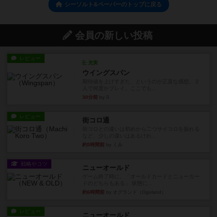
シーソルト&ペーパーのトップに戻る
会員の新しい投稿
レビュー
充実
ウイングスパン
期待値を上げすぎた、というのが正直な感想。２
人で何度かプレイ。ここでも...
30分前
by S
レビュー
街コロ通
街コロとの違いは初めから二つサイコロを振れる
など、少しの違いはあるけれ...
約5時間前
by くみ
戦略やコツ
ニューオールド
ゲーム終了時に、「オールドカードとニューカー
ドのどちらもある」 状態に...
約6時間前
by オグランド（Oguland）
レビュー
ニューオールド