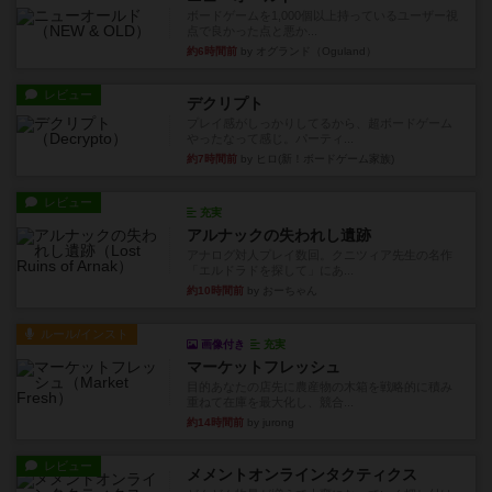
ボードゲームを1,000個以上持っているユーザー視
点で良かった点と悪か...
約6時間前
by オグランド（Oguland）
レビュー
デクリプト
プレイ感がしっかりしてるから、超ボードゲーム
やったなって感じ。パーティ...
約7時間前
by ヒロ(新！ボードゲーム家族)
レビュー
充実
アルナックの失われし遺跡
アナログ対人プレイ数回。クニツィア先生の名作
「エルドラドを探して」にあ...
約10時間前
by おーちゃん
ルール/インスト
画像付き
充実
マーケットフレッシュ
目的あなたの店先に農産物の木箱を戦略的に積み
重ねて在庫を最大化し、競合...
約14時間前
by jurong
レビュー
メメントオンラインタクティクス