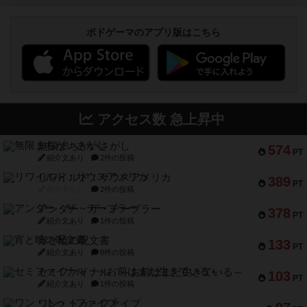
ボドゲーマのアプリ版はこちら
アクセス数 急上昇中
無限まちがいさがし
574
PT
紹介文あり
2件の投稿
リワイルド：サウスアメリカ
389
PT
紹介文なし
2件の投稿
アンダー・ザ・テーブラー
378
PT
紹介文あり
1件の投稿
宵と暁の呪文書
133
PT
紹介文あり
8件の投稿
セミファイナル ～お前はまだ生きている～
103
PT
紹介文あり
1件の投稿
ワン・トゥ・ファイブ