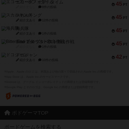
エコーズ・オブ・タイム
45
PT
紹介文なし
8件の投稿
スカルキング
45
PT
紹介文あり
12件の投稿
海兵隊
45
PT
紹介文あり
1件の投稿
Bitter End ブタペスト救出作戦
45
PT
紹介文なし
1件の投稿
ドコジャン
42
PT
紹介文あり
10件の投稿
※Apple、Apple のロゴ は、米国および他の国々で登録されたApple Inc.の商標です。
※App Store は、Apple Inc.のサービスマークです。
※Android は、グーグル インコーポレイテッドの商標または登録商標です。
※Google Play とそのロゴは、Google Inc.の商標または登録商標です。
ボドゲーマTOP
ボードゲームを検索する