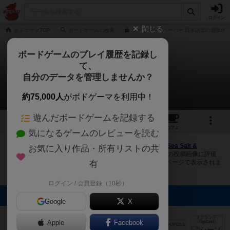
ログイン
閉じる
ボドゲーマTOP
ボードゲームの検索
シーソルト＆ペーパー 日本語版の通販/商
ボードゲームのプレイ履歴を記録し
て、
シーソルト&ペーパー
自分のデータを管理しませんか？
6件の画像
約75,000人
がボドゲーマを利用中！
遊んだボードゲームを記録する
6
17
110
トップ
画像
動画
レビュー
カフェ
気になるゲームのレビューを読む
ボドゲーマにログインすると、
「シーソルト&ペーパー（Sea Salt &
お気に入り作品・所有リストの共
Paper）」
の画像をアップロード出来たり、他のユーザーの投稿画像に評価
を付けることができます。また、トップ6の画像は様々なページで表示されま
有
す。
ログイン / 会員登録（10秒）
トップに表示される画像
Google
X
うるおいちゃん
@Youtubeボドゲ
動画投稿
オグランド
ピンポイント革
Apple
Facebook
（Oguland）
mkpp @UPGS:S
mkpp @UPGS:S
命
まつなが