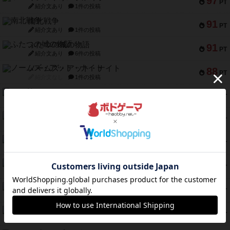
97
PT
紹介文あり
1件の投稿
南北戦争
91
PT
紹介文あり
1件の投稿
ふたつの城の物語
91
PT
紹介文あり
6件の投稿
ノームズ・アット・ナイト
88
PT
紹介文なし
1件の投稿
マーリン
76
PT
紹介文あり
6件の投稿
フラットアイアン
75
PT
紹介文なし
2件の投稿
トランスオリエント・エクスプレス
70
PT
紹介文なし
1件の投稿
アンブッシュ！：ムーブアウト！
59
PT
紹介文あり
1件の投稿
キャプテン・フリップ：イスラ・ボンバ
51
PT
紹介文なし
2件の投稿
ガルフストライク
46
PT
紹介文あり
1件の投稿