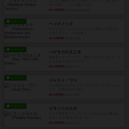
どんどん物量が増えて大変になっていく押し付け
合いが楽しいゲーム盛り上が...
約14時間前
by nekomanma222
レビュー
ヘックメック
サイコロゲームです1から5までの数字と芋虫がか
かれたダイス。これを振っ...
約16時間前
by みいやん
レビュー
ハゲタカのえじき
超有名なゲームですが、初めてプレイしました。1
から15までのカードがプ...
約16時間前
by みいやん
レビュー
ジャスト・ワン
まぁ面白かった‼️よくテレビとかのバラエティなん
かで、お題がわからずに...
約16時間前
by みいやん
レビュー
ピタッコカルタ
ボドゲ相席会でプレイしましたひらがなが書かれ
たカードを2枚まで手をつけ...
約16時間前
by みいやん