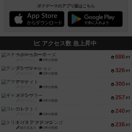
ボドゲーマのアプリ版はこちら
アクセス数 急上昇中
スチームローラーズ
686
PT
紹介文なし
2件の投稿
テンプテーション
326
PT
紹介文なし
2件の投稿
アマナイト
300
PT
紹介文なし
1件の投稿
ギャンブラー
257
PT
紹介文なし
2件の投稿
コレクト！
240
PT
紹介文なし
1件の投稿
トリオンフ ア マレンゴ
236
PT
紹介文あり
1件の投稿