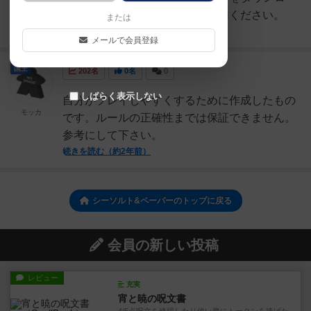
ドしてプリントアウトしてご使用ください。
または
続きを読む（2年弱前）
メールで会員登録
国王
202名
0名
0
しばらく表示しない
自分がプレイしやすくするために作成したもの
モッカ
です。ルールの正確性までは保証できません。
参考にして下さい。
続きを読む（約2年前）
シーソルト&ペーパーのトップに戻る
会員の新しい投稿
レビュー
充実
宵と暁の呪文書