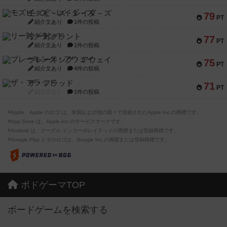
モズビ－ズ・レイダ－ズ
79
PT
紹介文あり
1件の投稿
リー対グラント
77
PT
紹介文あり
1件の投稿
ブレーキング・アウェイ
75
PT
紹介文あり
4件の投稿
ザ・フラッド
71
PT
紹介文なし
1件の投稿
※Apple、Apple のロゴ は、米国および他の国々で登録されたApple Inc.の商標です。
※App Store は、Apple Inc.のサービスマークです。
※Android は、グーグル インコーポレイテッドの商標または登録商標です。
※Google Play とそのロゴは、Google Inc.の商標または登録商標です。
ボドゲーマTOP
ボードゲームを検索する