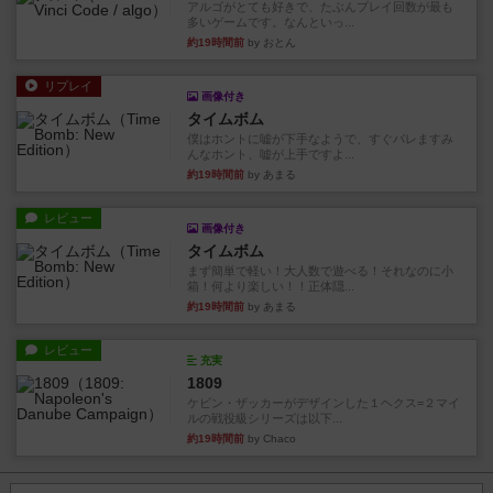
アルゴがとても好きで、たぶんプレイ回数が最も
多いゲームです。なんといっ...
約19時間前
by おとん
リプレイ
画像付き
タイムボム
僕はホントに嘘が下手なようで、すぐバレますみ
んなホント、嘘が上手ですよ...
約19時間前
by あまる
レビュー
画像付き
タイムボム
まず簡単で軽い！大人数で遊べる！それなのに小
箱！何より楽しい！！正体隠...
約19時間前
by あまる
レビュー
充実
1809
ケビン・ザッカーがデザインした１ヘクス=２マイ
ルの戦役級シリーズは以下...
約19時間前
by Chaco