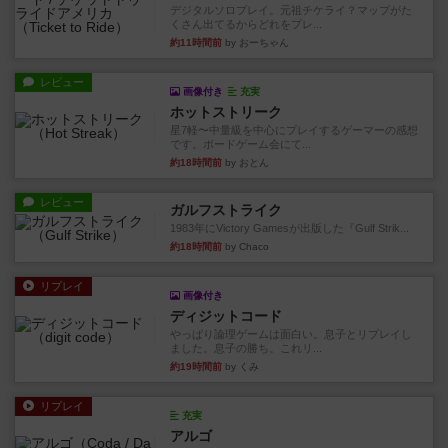
デジタルソロプレイ。元祖チケライ？マップがた
くさん出てるからどれをプレ...
約11時間前
by おーちゃん
レビュー
画像付き
充実
ホットストリーク
星7軽〜中量級を中心にプレイするゲーマーの感想
です。ボードゲーム会にて...
約18時間前
by おとん
レビュー
ガルフストライク
1983年にVictory Gamesが出版した『Gulf Strik...
約18時間前
by Chaco
リプレイ
画像付き
ディジットコード
やっぱり論理ゲームは面白い。息子とリプレイし
ました。息子の勝ち。これリ...
約19時間前
by くみ
リプレイ
充実
アルゴ