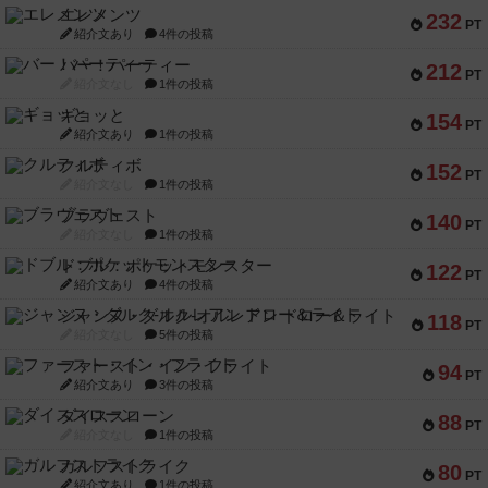
エレメンツ
232
PT
紹介文あり
4件の投稿
バー！パーティー
212
PT
紹介文なし
1件の投稿
ギョッと
154
PT
紹介文あり
1件の投稿
クルティボ
152
PT
紹介文なし
1件の投稿
ブラヴェスト
140
PT
紹介文なし
1件の投稿
ドブル：ポケットモンスター
122
PT
紹介文あり
4件の投稿
ジャンヌ・ダルク-オルレアン ドロー＆ライト
118
PT
紹介文なし
5件の投稿
ファースト・イン・フライト
94
PT
紹介文あり
3件の投稿
ダイススローン
88
PT
紹介文なし
1件の投稿
ガルフストライク
80
PT
紹介文あり
1件の投稿