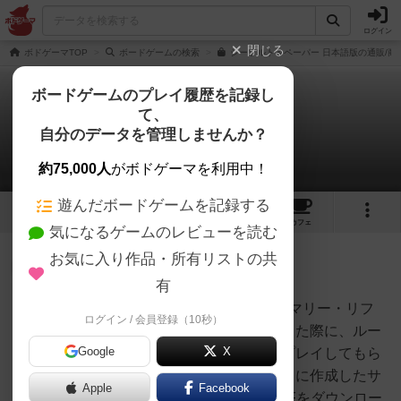
ログイン
閉じる
ボドゲーマTOP
ボードゲームの検索
シーソルト＆ペーパー 日本語版の通販/商
ボードゲームのプレイ履歴を記録し
て、
シーソルト&ペーパー
自分のデータを管理しませんか？
2件のルール/インスト
約75,000人
がボドゲーマを利用中！
遊んだボードゲームを記録する
6
17
110
トップ
画像
動画
レビュー
カフェ
気になるゲームのレビューを読む
お気に入り作品・所有リストの共
神
239名
1名
有
■シーソルト&amp;ペーパーのサマリー・リフ
ログイン / 会員登録（10秒）
オグランド
ァレンスボードゲーム会を開催した際に、ルー
（Oguland）
Google
X
ルのインストをしたり、その後プレイしてもら
う際にスムーズに進行できるように作成したサ
Apple
Facebook
マリーやリファレンスです。PDFをダウンロー