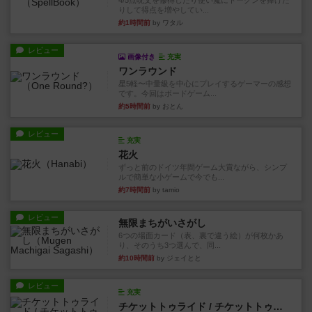
4/5点呪文を修得したり使い魔にトークンを捧げた
りして得点を増やしてい...
約1時間前
by ワタル
レビュー
画像付き
充実
ワンラウンド
星5軽〜中量級を中心にプレイするゲーマーの感想
です。今回はボードゲーム...
約5時間前
by おとん
レビュー
充実
花火
ずっと前のドイツ年間ゲーム大賞ながら、シンプ
ルで簡単な小ゲームで今でも...
約7時間前
by tamio
レビュー
無限まちがいさがし
6つの場面カード（表、裏で違う絵）が何枚かあ
り、そのうち3つ選んで、同...
約10時間前
by ジェイとと
レビュー
充実
チケットトゥライド / チケットトゥライドアメリカ