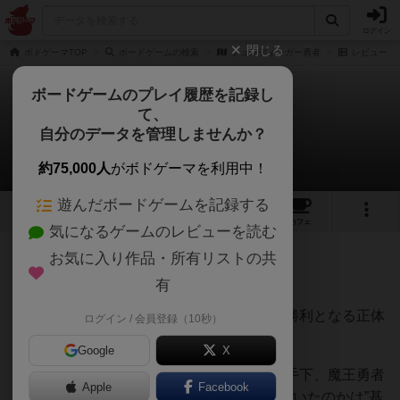
ログイン
閉じる
ボドゲーマTOP
ボードゲームの検索
シュレディンガー勇者
レビュー
ボードゲームのプレイ履歴を記録し
て、
シュレディンガー勇者
自分のデータを管理しませんか？
猫駒あきらさんのレビュー
約75,000人
がボドゲーマを利用中！
遊んだボードゲームを記録する
4
4
9
トップ
画像
動画
レビュー
カフェ
気になるゲームのレビューを読む
お気に入り作品・所有リストの共
451名
0名
0
10年以上前
有
レーティングが非公開に設定されたユーザー
勇者か魔王、どちらかが先に相手を倒せば勝利となる正体
ログイン / 会員登録（10秒）
隠匿系ゲーム。
Google
X
役職には勇者、魔王、勇者の仲間、魔王の手下、魔王勇者
Apple
Facebook
の5種があり、それぞれ自身が何の役職についたのかは”基