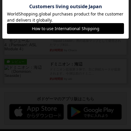
レビュー
ビヨンド・バロー：ASLモジュール1
1985年にAvalon Hill社が出版した『Beyond Valo...
約1時間前
by Chaco
レビュー
パルチザン：ASLモジュール4
『Squad Leader』用の追加マップとして発売され
たマップ#10...
約2時間前
by Chaco
レビュー
ドミニオン：海辺
ドミニオン拡張第３弾で、主に持続カードが追加
されます。今弾以前のドミニ...
約2時間前
by aki
ボドゲーマのアプリ版はこちら