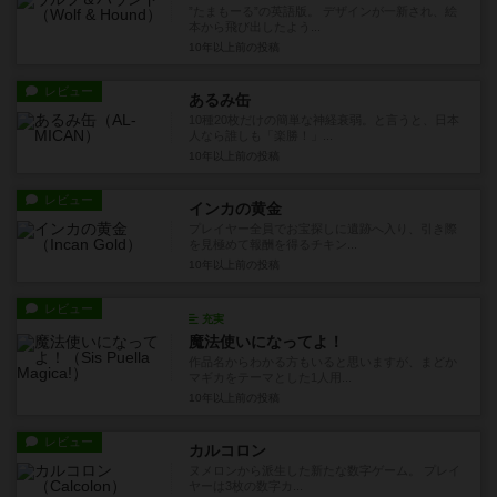
”たまもーる”の英語版。 デザインが一新され、絵
本から飛び出したよう...
10年以上前
の投稿
レビュー
あるみ缶
10種20枚だけの簡単な神経衰弱。と言うと、日本
人なら誰しも「楽勝！」...
10年以上前
の投稿
レビュー
インカの黄金
プレイヤー全員でお宝探しに遺跡へ入り、引き際
を見極めて報酬を得るチキン...
10年以上前
の投稿
レビュー
充実
魔法使いになってよ！
作品名からわかる方もいると思いますが、まどか
マギカをテーマとした1人用...
10年以上前
の投稿
レビュー
カルコロン
ヌメロンから派生した新たな数字ゲーム。 プレイ
ヤーは3枚の数字カ...