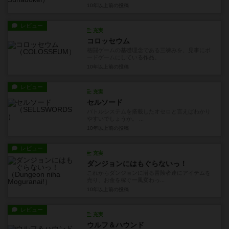
10年以上前
の投稿
レビュー
充実
コロッセウム
格闘ゲームの基礎理念である三竦みを、見事にボ
ードゲームにしている作品。...
10年以上前
の投稿
レビュー
充実
セルソード
バトルシステムを搭載したオセロと言えばわかり
やすいでしょうか。 ...
10年以上前
の投稿
レビュー
充実
ダンジョンにはもぐらないっ！
これからダンジョンに潜る冒険者達にアイテムを
売り、お金を稼ぐ一風変わっ...
10年以上前
の投稿
レビュー
充実
ウルフ＆ハウンド