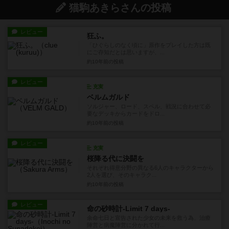
猫駒あきらさんの投稿
レビュー
狂ふ。
「ひぐらしのなく頃に」原作をプレイした方は既
にご存知だとは思いますが、...
約10年前
の投稿
レビュー
充実
ベルムガルド
ソルジャー、ロード、スペル、戦況に合わせて必
要なデッキからカードをドロ...
約10年前
の投稿
レビュー
充実
桜降る代に決闘を
それぞれ得意分野の異なる6人のキャラクターから
2人を選び、そのキャラク...
約10年前
の投稿
レビュー
命の砂時計-Limit 7 days-
余命七日と宣告された少女の未来を救う為、治療
陣営と病魔陣営に分かれて行...