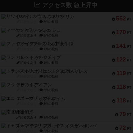
アクセス数 急上昇中
リワイルド：サウスアメリカ
552
PT
紹介文なし
2件の投稿
マーケットフレッシュ
170
PT
紹介文あり
1件の投稿
ファイアー・ブルズ / 火牛陣
141
PT
紹介文なし
1件の投稿
ワン・トゥ・ファイブ
122
PT
紹介文あり
1件の投稿
トランスオリエント・エクスプレス
119
PT
紹介文なし
1件の投稿
フラットアイアン
118
PT
紹介文なし
2件の投稿
エコーズ・オブ・タイム
118
PT
紹介文なし
8件の投稿
南北戦争
79
PT
紹介文あり
1件の投稿
キャプテン・フリップ：イスラ・ボンバ
72
PT
紹介文なし
2件の投稿