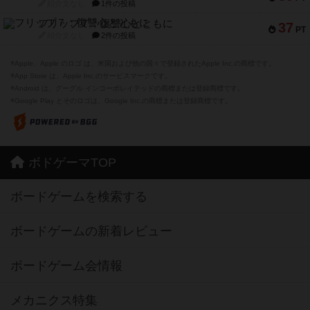
紹介文なし
1件の投稿
フリップ７：復讐心とともに
37
PT
紹介文なし
2件の投稿
※Apple、Apple のロゴ は、米国および他の国々で登録されたApple Inc.の商標です。
※App Store は、Apple Inc.のサービスマークです。
※Android は、グーグル インコーポレイテッドの商標または登録商標です。
※Google Play とそのロゴは、Google Inc.の商標または登録商標です。
ボドゲーマTOP
ボードゲームを検索する
ボードゲームの新着レビュー
ボードゲーム会情報
メカニクス特集