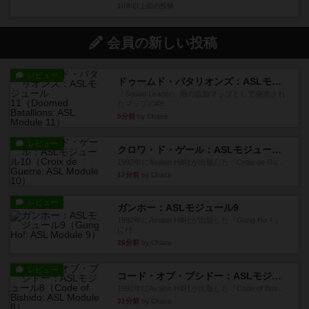
10年以上前
の投稿
会員の新しい投稿
レビュー
ドゥームド・バタリオンズ：ASLモジュール11
『Squad Leader』用の追加マップとして発売され
たマップの#9...
5分前
by Chaco
レビュー
クロワ・ド・ゲール：ASLモジュール10
1992年にAvalon Hill社が出版した『Croix de Gu...
17分前
by Chaco
レビュー
ガンホー：ASLモジュール9
1992年にAvalon Hill社が出版した『Gung Ho！』
に付...
26分前
by Chaco
レビュー
コード・オブ・ブシドー：ASLモジュール8
1991年にAvalon Hill社が出版した『Code of Bus...
31分前
by Chaco