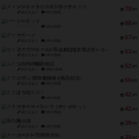
メメントオンラインタクティクス
70
PT
紹介文あり
4件の投稿
パーミッド
68
PT
紹介文なし
1件の投稿
クリーグ
57
PT
紹介文あり
1件の投稿
セミファイナル ～お前はまだ生きている～
53
PT
紹介文あり
1件の投稿
ふたつの街の物語
52
PT
紹介文あり
18件の投稿
クランク! ：冒険者たち（拡張）
50
PT
紹介文あり
4件の投稿
とうほうの！
42
PT
紹介文なし
1件の投稿
スターマイン・ラミー ポケット
42
PT
紹介文あり
2件の投稿
海兵隊
39
PT
紹介文あり
1件の投稿
スーパーストア3000
39
PT