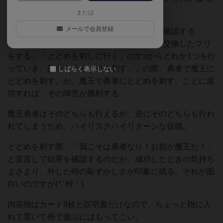
本的に知ることが出来ない”。
または
メールで会員登録
プレイヤーは「自身以外の誰か1人の役職を確認する」
「自身と誰か1人のカードを交換、もしくは交換したフリ
をする」「とどめを刺しに行く」の3つからどれか1つを行
っていき、誰かが「とどめを刺す。」の際、勇者で魔王に
しばらく表示しない
とどめを刺す。か、魔王で勇者にとどめを刺す。ことに成
功すれば、その陣営が勝利する。
魔王勇者はそのどちらも行えるが、逆にそのどちらも行わ
れてしまうため、ハイリスクハイリターンな役職。
とどめを刺す際、「我こそは勇者なり！お前が魔王だ！」
と宣言して結果を確認するのだが、成功したときの気持ち
よさより、外した時の恥ずかしさが印象に残る。それが面
白いのですが(* ´艸｀)
内容物はカード9枚と説明書だけなので、ちょっと鞄に入
れて置いて外で遊ぶにはもってこい。