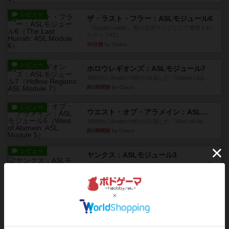
レビュー
ザ・ラスト・フラー：ASLモジュール6
『Squad Leader』用の追加マップとして発売され
たマップ#11...
39分前
by Chaco
レビュー
ホロウレギオンズ：ASLモジュール7
1989年にAvalon Hill社が出版した『Hollow Legi...
約1時間前
by Chaco
レビュー
ウエスト・オブ・アラメイン：ASLモジュール5
1988年にAvalon Hill社が出版した『West of Ala...
約1時間前
by Chaco
レビュー
ヤンクス：ASLモジュール3
1987年にAvalon Hill社が出版した『Yanks』に付属
のマ...
約1時間前
by Chaco
レビュー
パラトルーパー
1986年にAvalon Hill社が出版した『Paratrooper...
約1時間前
by Chaco