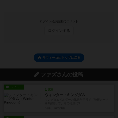
ログイン/会員登録でコメント
ログインする
サフィーロのトップに戻る
ファズさんの投稿
レビュー
充実
ウィンター・キングダム
キングダムビルダーの兄弟作手番で「地形カード
を1枚出して、その地形に3...
3年以上前
の投稿