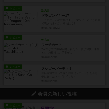
レビュー
充実
ドラゴンイヤー17
このゲームの評判はよく「マゾい」という言葉
で表されますが、それはでき...
8年以上前
の投稿
レビュー
充実
フッチカート
2～20までの数字が書かれたカードが90枚。手札
として6枚持ち、手番が...
9年弱前
の投稿
レビュー
スシゴーパーティ！
回転寿司で回ってきたお皿（＝カード）を最も上
手に食べた（＝プレイした）...
9年弱前
の投稿
会員の新しい投稿
レビュー
画像付き