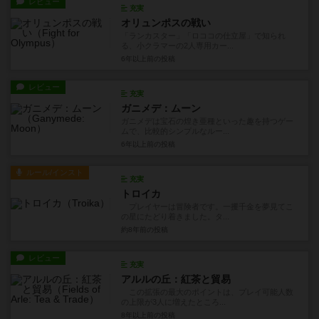
レビュー
充実
オリュンポスの戦い
「ランカスター」「ロココの仕立屋」で知られ
る、小クラマーの2人専用カー...
6年以上前
の投稿
レビュー
充実
ガニメデ：ムーン
ガニメデは宝石の煌き亜種といった趣を持つゲー
ムで、比較的シンプルなルー...
6年以上前
の投稿
ルール/インスト
充実
トロイカ
プレイヤーは冒険者です。一攫千金を夢見てこ
の星にたどり着きました。タ...
約8年前
の投稿
レビュー
充実
アルルの丘：紅茶と貿易
この拡張の最大のポイントは、プレイ可能人数
の上限が3人に増えたところ...
8年以上前
の投稿