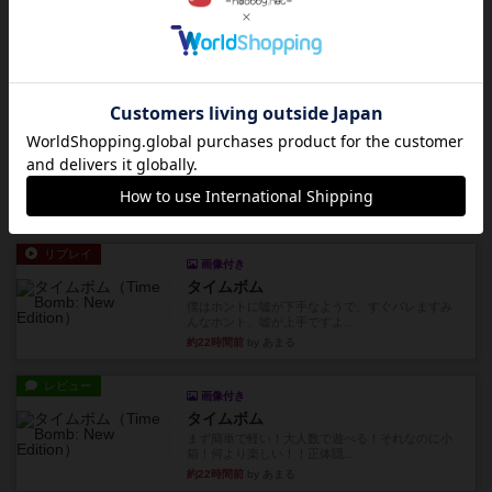
画像付き
ディジットコード
やっぱり論理ゲームは面白い。息子とリプレイし
ました。息子の勝ち。これリ...
約21時間前
by くみ
リプレイ
充実
アルゴ
アルゴがとても好きで、たぶんプレイ回数が最も
多いゲームです。なんといっ...
約22時間前
by おとん
リプレイ
画像付き
タイムボム
僕はホントに嘘が下手なようで、すぐバレますみ
んなホント、嘘が上手ですよ...
約22時間前
by あまる
レビュー
画像付き
タイムボム
まず簡単で軽い！大人数で遊べる！それなのに小
箱！何より楽しい！！正体隠...
約22時間前
by あまる