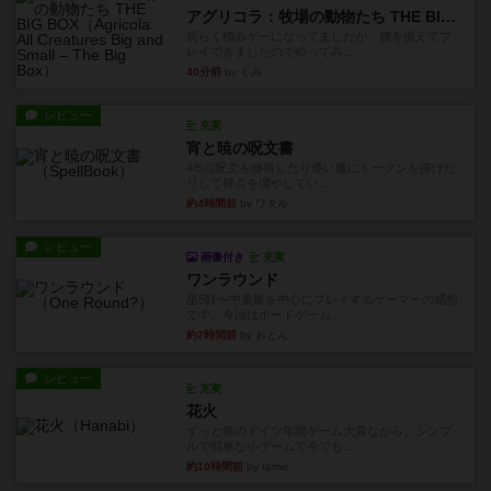
アグリコラ：牧場の動物たち THE BIG BOX
長らく積みゲーになってましたが、腰を据えてプ
レイできましたのでやってみ...
40分前
by くみ
レビュー
充実
宵と暁の呪文書
4/5点呪文を修得したり使い魔にトークンを捧げた
りして得点を増やしてい...
約4時間前
by ワタル
レビュー
画像付き
充実
ワンラウンド
星5軽〜中量級を中心にプレイするゲーマーの感想
です。今回はボードゲーム...
約7時間前
by おとん
レビュー
充実
花火
ずっと前のドイツ年間ゲーム大賞ながら、シンプ
ルで簡単な小ゲームで今でも...
約10時間前
by tamio