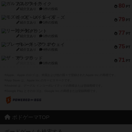
ガルフストライク
80
PT
紹介文あり
1件の投稿
モズビ－ズ・レイダ－ズ
79
PT
紹介文あり
1件の投稿
リー対グラント
77
PT
紹介文あり
1件の投稿
ブレーキング・アウェイ
75
PT
紹介文あり
4件の投稿
ザ・フラッド
71
PT
紹介文なし
1件の投稿
※Apple、Apple のロゴ は、米国および他の国々で登録されたApple Inc.の商標です。
※App Store は、Apple Inc.のサービスマークです。
※Android は、グーグル インコーポレイテッドの商標または登録商標です。
※Google Play とそのロゴは、Google Inc.の商標または登録商標です。
ボドゲーマTOP
ボードゲームを検索する