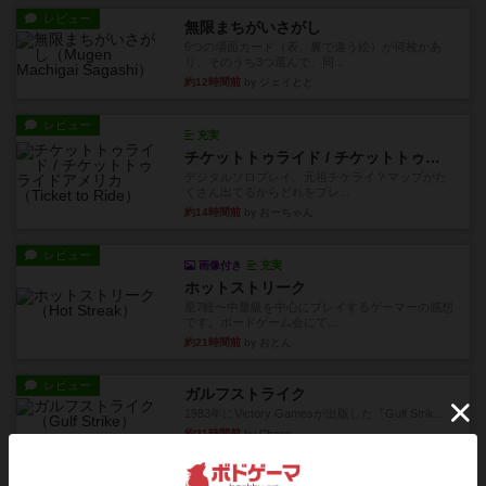
レビュー
無限まちがいさがし
6つの場面カード（表、裏で違う絵）が何枚かあ
り、そのうち3つ選んで、同...
約12時間前
by ジェイとと
レビュー
充実
チケットトゥライド / チケットトゥライドアメリカ
デジタルソロプレイ。元祖チケライ？マップがた
くさん出てるからどれをプレ...
約14時間前
by おーちゃん
レビュー
画像付き
充実
ホットストリーク
星7軽〜中量級を中心にプレイするゲーマーの感想
です。ボードゲーム会にて...
約21時間前
by おとん
レビュー
ガルフストライク
1983年にVictory Gamesが出版した『Gulf Strik...
約21時間前
by Chaco
リプレイ