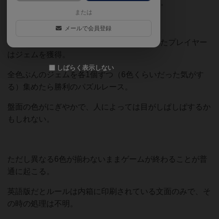
6枚に戻す。ストックが尽きたら補充はなし。
または
メールで会員登録
タイル配置時、ジェムを6枚のタイルで囲ったプレイヤー
はジェムを獲得。
しばらく表示しない
全色ぶんのジェムを各1個ずつ（6色くらいだった気がす
る）集めたら勝利のパズルレース。
盤面の色がにぎやかで、人によっては目がしぱしぱするか
もしれない。
ただし異なる6色が揃わないままゲームが終わることが普
通に起こる。
英語版だとルールは内箱に印刷されている文面のみで、そ
の時の処理は不明。