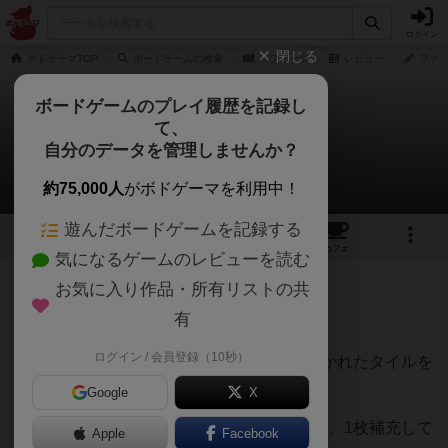
ログイン
閉じる
ボドゲーマTOP
ボードゲームの検索
サフィーロ
レビュー
ファズ
ボードゲームのプレイ履歴を記録し
て、
サフィーロ
自分のデータを管理しませんか？
ファズさんのレビュー
約75,000人
がボドゲーマを利用中！
遊んだボードゲームを記録する
3
2
2
トップ
画像
動画
レビュー
カフェ
気になるゲームのレビューを読む
お気に入り作品・所有リストの共
132名
1名
0
約5年前
有
ログイン / 会員登録（10秒）
箱絵の通り、4角形（◇）で上下が2色に分かれたタイルを
6枚手札として持つ。
Google
X
その後、ボードに色が合うように1枚を配置。1枚補充して
Apple
Facebook