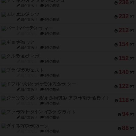
トリオンフ ア マレンゴ
236
PT
紹介文あり
1件の投稿
エレメンツ
232
PT
紹介文あり
4件の投稿
バー！パーティー
212
PT
紹介文なし
1件の投稿
ギョッと
154
PT
紹介文あり
1件の投稿
クルティボ
152
PT
紹介文なし
1件の投稿
ブラヴェスト
140
PT
紹介文なし
1件の投稿
ドブル：ポケットモンスター
122
PT
紹介文あり
4件の投稿
ジャンヌ・ダルク-オルレアン ドロー＆ライト
118
PT
紹介文なし
5件の投稿
ファースト・イン・フライト
94
PT
紹介文あり
3件の投稿
ダイススローン
88
PT
紹介文なし
1件の投稿