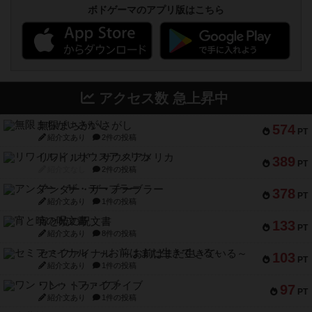
ボドゲーマのアプリ版はこちら
アクセス数 急上昇中
無限まちがいさがし
574
PT
紹介文あり
2件の投稿
リワイルド：サウスアメリカ
389
PT
紹介文なし
2件の投稿
アンダー・ザ・テーブラー
378
PT
紹介文あり
1件の投稿
宵と暁の呪文書
133
PT
紹介文あり
8件の投稿
セミファイナル ～お前はまだ生きている～
103
PT
紹介文あり
1件の投稿
ワン・トゥ・ファイブ
97
PT
紹介文あり
1件の投稿