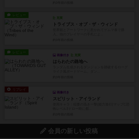
約3年前
の投稿
レビュー
充実
トライブス・オブ・ザ・ウィンド
世界観とアートワークに惹かれてゲムマ春で購
入。他のプレイヤーの手札によ...
約3年前
の投稿
レビュー
画像付き
充実
はらわたの路地へ
ランダム生成されるダンジョンを踏破するローグ
ライク風ボードゲーム。ダン...
約3年前
の投稿
リプレイ
画像付き
スピリット・アイランド
使用キャラ：稲妻の迅き一撃(能力進行)マップC恐
怖レベル3ドロー時に都...
約3年前
の投稿
会員の新しい投稿