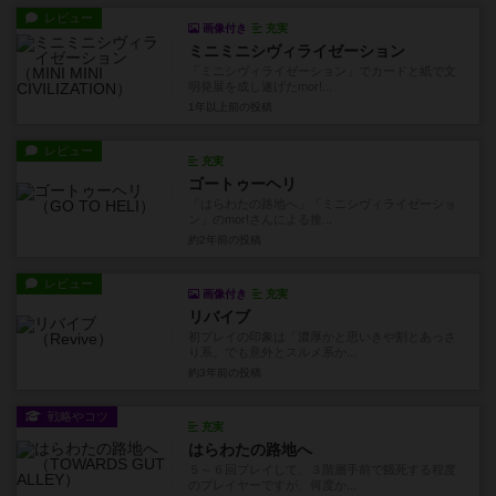
レビュー
画像付き
充実
ミニミニシヴィライゼーション
「ミニシヴィライゼーション」でカードと紙で文
明発展を成し遂げたmor!...
1年以上前
の投稿
レビュー
充実
ゴートゥーヘリ
「はらわたの路地へ」「ミニシヴィライゼーショ
ン」のmor!さんによる推...
約2年前
の投稿
レビュー
画像付き
充実
リバイブ
初プレイの印象は「濃厚かと思いきや割とあっさ
り系。でも意外とスルメ系か...
約3年前
の投稿
戦略やコツ
充実
はらわたの路地へ
５～６回プレイして、３階層手前で餓死する程度
のプレイヤーですが、何度か...