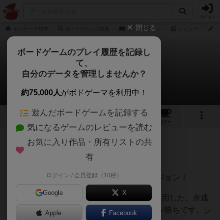
ログイン
閉じる
ボドゲーマTOP
ボードゲームの検索
ランローグラン
レビュー
ぼ
ボードゲームのプレイ履歴を記録し
て、
ランローグラン
自分のデータを管理しませんか？
ぼーぐさんのレビュー
約75,000人
がボドゲーマを利用中！
遊んだボードゲームを記録する
1
1
1
トップ
画像
動画
レビュー
カフェ
気になるゲームのレビューを読む
お気に入り作品・所有リストの共
203名
3名
0
約2年前
有
ログイン / 会員登録（10秒）
カード７枚だけで生み出される無限のダンジョン！
Google
X
「ドブル」に代表される”有限射影平面”を利用した、永遠
に続くダンジョンをいち早くクリアした人が勝ちです。シ
Apple
Facebook