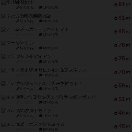
南北戦争
91
PT
紹介文あり
1件の投稿
ふたつの城の物語
91
PT
紹介文あり
6件の投稿
ノームズ・アット・ナイト
88
PT
紹介文なし
1件の投稿
マーリン
76
PT
紹介文あり
6件の投稿
フラットアイアン
75
PT
紹介文なし
2件の投稿
トランスオリエント・エクスプレス
70
PT
紹介文なし
1件の投稿
アンブッシュ！：ムーブアウト！
59
PT
紹介文あり
1件の投稿
キャプテン・フリップ：イスラ・ボンバ
51
PT
紹介文なし
2件の投稿
ガルフストライク
46
PT
紹介文あり
1件の投稿
エコーズ・オブ・タイム
45
PT
紹介文なし
8件の投稿