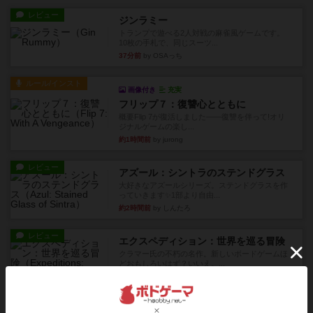
レビュー
ジンラミー
トランプで遊べる2人対戦の麻雀風ゲームです。
10枚の手札で、同じスーツ...
37分前
by OSAっち
ルール/インスト
画像付き
充実
フリップ７：復讐心とともに
概要Flip 7が復活しました――復讐を伴って!オリ
ジナルゲームの楽し...
約1時間前
by jurong
レビュー
アズール：シントラのステンドグラス
大好きなアズールシリーズ。ステンドグラスを作
っていきます✨1部より自由...
約2時間前
by しんたろ
レビュー
エクスペディション：世界を巡る冒険
クラマー氏の不朽の名作。新しいボードゲームほ
どおもしろいはず？いいえ。...
約2時間前
by 田中昌平
レビュー
スライプ