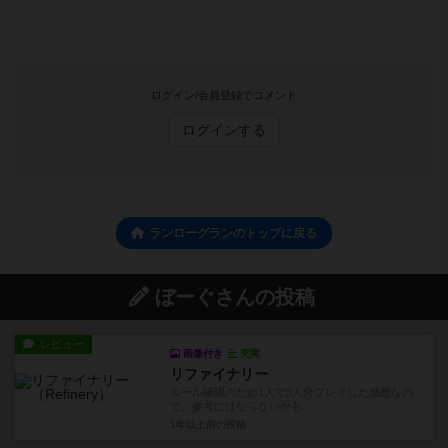
ログイン/会員登録でコメント
ログインする
ランローグランのトップに戻る
ぼーぐさんの投稿
レビュー
画像付き
充実
リファイナリー
ルール確認のため1人で3人分プレイした感想なの
で、参考にはならないかも...
1年以上前
の投稿