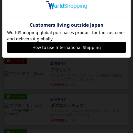
メインコマ一つサブコマ四つでそれぞれプレイし
ます。動かし方はコマか壁に...
約2時間前
by くみ
リプレイ
画像付き
リーダーズ
久しぶりに取り出してプレイ。詰めきれなかっ
た…であっさり追い込まれて負...
約3時間前
by くみ
リプレイ
画像付き
ブリックス
久しぶりに取り出してプレイ。記号担当と色担当
に分かれてプレイ。あかんか...
約3時間前
by くみ
レビュー
画像付き
ダグエイトチェス
チェスなのに、ほんの10分で終わります。動きで
敵のコマの種類が分かれば...
約3時間前
by くみ
レビュー