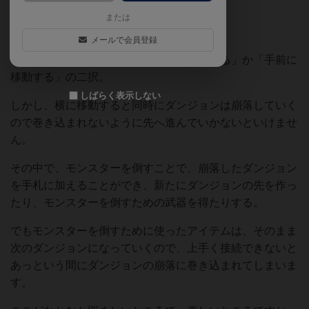
ンプル。
または
メールで会員登録
アクションもシンプルで、「左右に移動する」か「手前に
移動する」の二択。
しばらく表示しない
しかし、横に移動すると同時にダンジョンは崩落していく
ので巻き込まれないように先へ進んでいかないといけませ
ん。
その中で、モンスターを倒すことで、崩落したダンジョン
を手札に加えることができ、新たにダンジョンの先を作っ
たり、モンスターを倒すための武器を得たりする。
でもモンスターを倒すために使ったアイテムは、そのまま
次のダンジョンになっていくので、上手く接続できないと
あっという間にダンジョンの崩落に巻き込まれてしまいま
す。