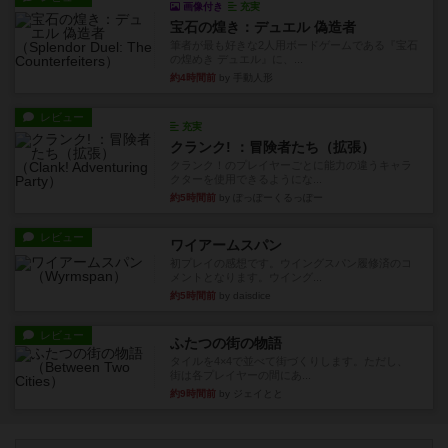
画像付き
充実
宝石の煌き：デュエル 偽造者
筆者が最も好きな2人用ボードゲームである『宝石
の煌めき デュエル』に、...
約4時間前
by 手動人形
レビュー
充実
クランク! ：冒険者たち（拡張）
クランク！のプレイヤーごとに能力の違うキャラ
クターを使用できるようにな...
約5時間前
by ぽっぽーくるっぽー
レビュー
ワイアームスパン
初プレイの感想です。ウイングスパン履修済のコ
メントとなります。ウイング...
約5時間前
by daisdice
レビュー
ふたつの街の物語
タイルを4×4で並べて街づくりします。ただし、
街は各プレイヤーの間にあ...
約9時間前
by ジェイとと