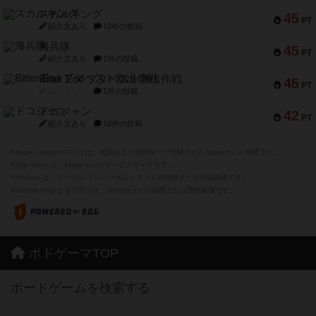
スカルキング
45
PT
紹介文あり
12件の投稿
海兵隊
45
PT
紹介文あり
1件の投稿
Bitter End ブタペスト救出作戦
45
PT
紹介文なし
1件の投稿
ドコジャン
42
PT
紹介文あり
10件の投稿
※Apple、Apple のロゴ は、米国および他の国々で登録されたApple Inc.の商標です。
※App Store は、Apple Inc.のサービスマークです。
※Android は、グーグル インコーポレイテッドの商標または登録商標です。
※Google Play とそのロゴは、Google Inc.の商標または登録商標です。
ボドゲーマTOP
ボードゲームを検索する