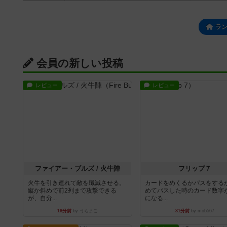
ラ
会員の新しい投稿
レビュー
レビュー
ファイアー・ブルズ / 火牛陣
フリップ７
火牛を引き連れて敵を殲滅させる。
カードをめくるかパスをする
縦か斜めで前2列まで攻撃できる
めてパスした時のカード数字
が、自分...
になる...
18分前
by うらまこ
31分前
by mob567