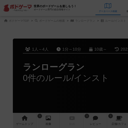
世界のボードゲームを楽しもう！
ボードゲーム専門の総合情報サイト
データベース
検
ボドゲーマTOP
ボードゲームの検索
ランローグラン
ルール/インスト
1人～4人
1分～10分
10歳～
20
ランローグラン
0件のルール/インスト
1
1
1
ゲーム
トップ
画像
動画
レビュー
店舗/
カフェ