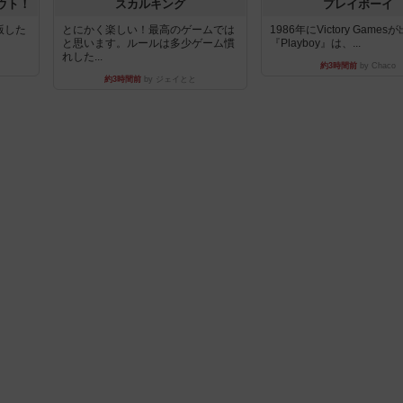
ウト！
スカルキング
プレイボーイ
出版した
とにかく楽しい！最高のゲームでは
1986年にVictory Game
と思います。ルールは多少ゲーム慣
『Playboy』は、...
れした...
約3時間前
by Chaco
約3時間前
by ジェイとと