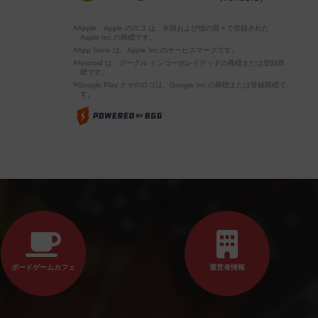
※Apple、Apple のロゴ は、米国および他の国々で登録された
Apple Inc.の商標です。
※App Store は、Apple Inc.のサービスマークです。
※Android は、グーグル インコーポレイテッドの商標または登録商
標です。
※Google Play とそのロゴは、Google Inc.の商標または登録商標で
す。
ボードゲームカフェ
運営者情報