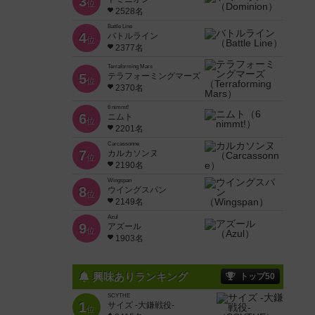
3
位
2528名
Battle Line
4
バトルライン
位
2377名
Terraforming Mars
5
テラフォーミングマーズ
位
2370名
6 nimmt!
6
ニムト
位
2201名
Carcassonne
7
カルカソンヌ
位
2190名
Wingspan
8
ウイングスパン
位
2149名
Azul
9
アズール
位
1903名
興味ありランキング
トップ50
SCYTHE
1
サイズ -大鎌戦役-
位