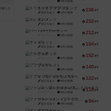
紹介文なし
1件の投稿
トリオンフ ア マレンゴ
sが出版した
236
PT
紹介文あり
1件の投稿
エレメンツ
232
PT
紹介文あり
4件の投稿
バー！パーティー
212
PT
紹介文なし
1件の投稿
ギョッと
154
PT
紹介文あり
1件の投稿
クルティボ
152
PT
紹介文なし
1件の投稿
ブラヴェスト
140
PT
紹介文なし
1件の投稿
ドブル：ポケットモンスター
122
PT
紹介文あり
4件の投稿
ジャンヌ・ダルク-オルレアン ドロー＆ライト
118
PT
紹介文なし
5件の投稿
ファースト・イン・フライト
94
PT
紹介文あり
3件の投稿
ダイススローン