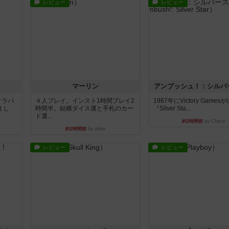
レビュー
レビュー
マーリン
アンブッシュ！：シルバ
オラパ
４人プレイ。インスト1時間プレイ2
1987年にVictory Game
まし
時間半。結構ダイス運と手札のカー
『Silver Sta...
ド運...
約2時間前
by Chaco
約2時間前
by oliber
レビュー
レビュー