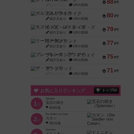
88
PT
紹介文なし
1件の投稿
ガルフストライク
80
PT
紹介文あり
1件の投稿
モズビ－ズ・レイダ－ズ
79
PT
紹介文あり
1件の投稿
リー対グラント
77
PT
紹介文あり
1件の投稿
ブレーキング・アウェイ
75
PT
紹介文あり
4件の投稿
ザ・フラッド
71
PT
紹介文なし
1件の投稿
お気に入りランキング
トップ50
Splendor
1
宝石の煌き
位
4040名
Die Siedler von Catan
2
カタン
位
3616名
Dominion
ドミニオン