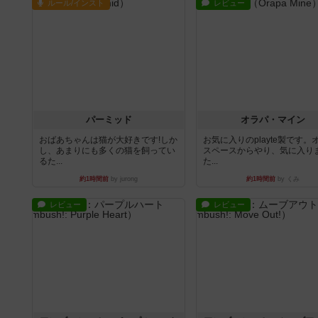
ルール/インスト
レビュー
パーミッド
オラパ・マイン
おばあちゃんは猫が大好きです!しか
お気に入りのplayte製です。
し、あまりにも多くの猫を飼ってい
スペースからやり、気に入り
るた...
た...
約1時間前
by jurong
約1時間前
by くみ
レビュー
レビュー