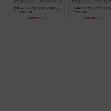
アンブッシュ！：パープルハート
アンブッシュ！：ムーブア
1985年にVictory Gamesが出版した
1984年にVictory Gamesが
『Purple Hea...
『Move Out！』...
約2時間前
by Chaco
約3時間前
by Chaco