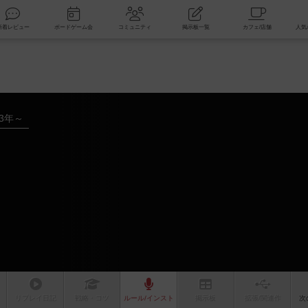
索
新着レビュー
ボードゲーム会
コミュニティ
掲示板一覧
23年～
リプレイ
日記
戦略
・コツ
ルール
/インスト
掲示板
拡張/関連
作
次