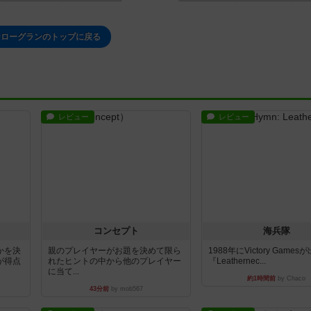
ンローグランのトップに戻る
レビュー
レビュー
コンセプト
海兵隊
かを決
親のプレイヤーがお題を決めて限ら
1988年にVictory Game
が得点
れたヒントの中から他のプレイヤー
『Leathernec...
に当て...
約1時間前
by Chaco
43分前
by mob567