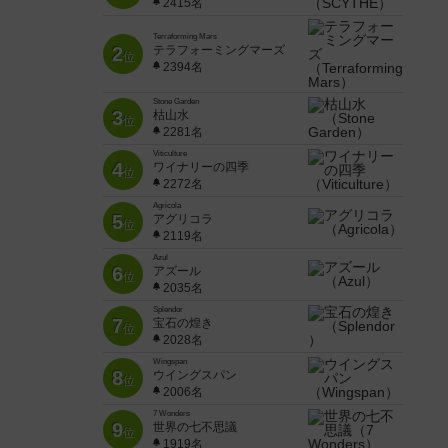
2415名
Terraforming Mars
2
テラフォーミングマーズ
位
2394名
Stone Garden
3
枯山水
位
2281名
Viticulture
4
ワイナリーの四季
位
2272名
Agricola
5
アグリコラ
位
2119名
Azul
6
アズール
位
2035名
Splendor
7
宝石の煌き
位
2028名
Wingspan
8
ウイングスパン
位
2006名
7 Wonders
9
世界の七不思議
位
1919名