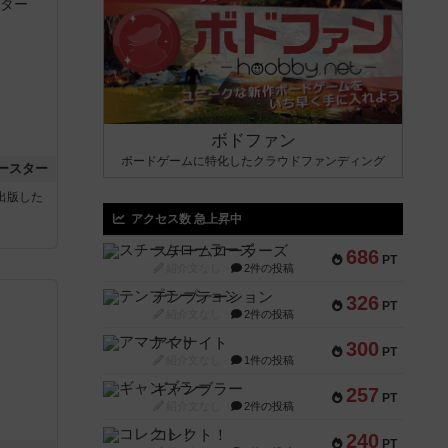
ボドファン
ボードゲームに特化したクラウドファンディング
ースター
sが出版した
アクセス数 急上昇中
スチームローラーズ
686
PT
紹介文なし
2件の投稿
テンプテーション
326
PT
紹介文なし
2件の投稿
アマナイト
300
PT
紹介文なし
1件の投稿
ギャンブラー
257
PT
紹介文なし
2件の投稿
コレクト！
240
PT