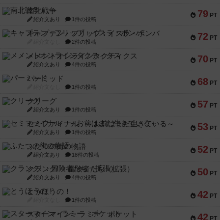
南北戦争
79
PT
紹介文あり
1件の投稿
キャプテン・フリップ：イスラ・ボンバ
72
PT
紹介文なし
2件の投稿
メメントオンラインタクティクス
70
PT
紹介文あり
4件の投稿
パーミッド
68
PT
紹介文なし
1件の投稿
クリーグ
57
PT
紹介文あり
1件の投稿
セミファイナル ～お前はまだ生きている～
53
PT
紹介文あり
1件の投稿
ふたつの街の物語
52
PT
紹介文あり
18件の投稿
クランク! ：冒険者たち（拡張）
50
PT
紹介文あり
4件の投稿
とうほうの！
42
PT
紹介文なし
1件の投稿
スターマイン・ラミー ポケット
42
PT