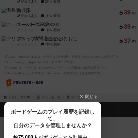
紹介文あり
2件の投稿
海兵隊
39
PT
紹介文あり
1件の投稿
スーパーストア3000
39
PT
紹介文なし
1件の投稿
フリップ７：復讐心とともに
37
PT
紹介文なし
2件の投稿
※Apple、Apple のロゴ は、米国および他の国々で登録されたApple Inc.の商標です。
※App Store は、Apple Inc.のサービスマークです。
※Android は、グーグル インコーポレイテッドの商標または登録商標です。
※Google Play とそのロゴは、Google Inc.の商標または登録商標です。
閉じる
ボドゲーマTOP
ボドとも一覧
めいてい
ボドゲーマTOP
ボードゲームのプレイ履歴を記録し
て、
ボードゲームを検索する
自分のデータを管理しませんか？
約75,000人
がボドゲーマを利用中！