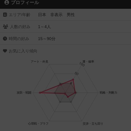
プロフィール
エリア/年齡
日本 非表示 男性
人数の好み
1～4人
時間の好み
15～90分
お気に入り傾向