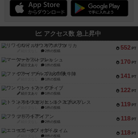
アクセス数 急上昇中
リワイルド：サウスアメリカ
552
PT
紹介文なし
2件の投稿
マーケットフレッシュ
170
PT
紹介文あり
1件の投稿
ファイアー・ブルズ / 火牛陣
141
PT
紹介文なし
1件の投稿
ワン・トゥ・ファイブ
122
PT
紹介文あり
1件の投稿
トランスオリエント・エクスプレス
119
PT
紹介文なし
1件の投稿
フラットアイアン
118
PT
紹介文なし
2件の投稿
エコーズ・オブ・タイム
118
PT
紹介文なし
8件の投稿