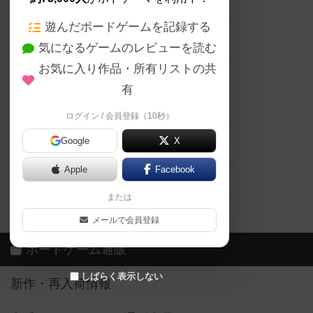
ボードゲームの新着レビュー
遊んだボードゲームを記録する
ボードゲーム会情報
気になるゲームのレビューを読む
お気に入り作品・所有リストの共
メカニクス特集
有
掲示板・トピックス
ログイン / 会員登録（10秒）
Google
X
ボドとも・会員一覧
Apple
Facebook
ボードゲーム業界コラム
または
ボドゲーマご利用案内
メールで会員登録
ボードゲーム通販
しばらく表示しない
新作・再入荷情報