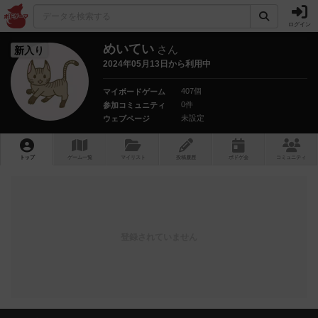
ログイン
めいてい
さん
新入り
2024年05月13日から利用中
407個
マイボードゲーム
0件
参加コミュニティ
未設定
ウェブページ
トップ
ゲーム一覧
マイリスト
投稿履歴
ボ
ドゲ
会
コミュニティ
登録されていません