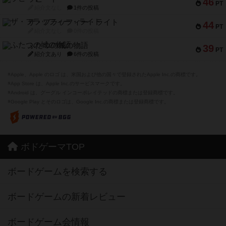
46
PT
紹介文なし
1件の投稿
ザ・フラッフィー・ライト
44
PT
紹介文なし
0件の投稿
ふたつの城の物語
39
PT
紹介文あり
6件の投稿
※Apple、Apple のロゴ は、米国および他の国々で登録されたApple Inc.の商標です。
※App Store は、Apple Inc.のサービスマークです。
※Android は、グーグル インコーポレイテッドの商標または登録商標です。
※Google Play とそのロゴは、Google Inc.の商標または登録商標です。
ボドゲーマTOP
ボードゲームを検索する
ボードゲームの新着レビュー
ボードゲーム会情報