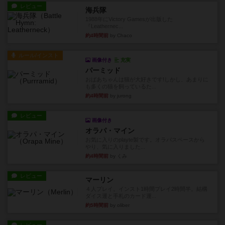
レビュー
海兵隊
1988年にVictory Gamesが出版した
『Leathernec...
約4時間前
by Chaco
ルール/インスト
画像付き
充実
パーミッド
おばあちゃんは猫が大好きです!しかし、あまりに
も多くの猫を飼っているた...
約4時間前
by jurong
レビュー
画像付き
オラパ・マイン
お気に入りのplayte製です。オラパスペースから
やり、気に入りました...
約4時間前
by くみ
レビュー
マーリン
４人プレイ。インスト1時間プレイ2時間半。結構
ダイス運と手札のカード運...
約5時間前
by oliber