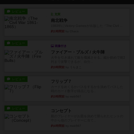
レビュー
充実
南北戦争
1983年にVictory Gamesが出版した『The Civil ...
約1時間前
by Chaco
レビュー
画像付き
ファイアー・ブルズ / 火牛陣
火牛を引き連れて敵を殲滅させる。縦か斜めで前2
列まで攻撃できるが、自分...
約3時間前
by うらまこ
レビュー
フリップ７
カードをめくるかパスをするかを決めてパスした
時のカード数字が得点になる...
約3時間前
by mob567
レビュー
コンセプト
親のプレイヤーがお題を決めて限られたヒントの
中から他のプレイヤーに当て...
約4時間前
by mob567