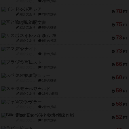
紹介文なし
2件の投稿
インドネシア
78
PT
紹介文あり
2件の投稿
宵と暁の呪文書
75
PT
紹介文あり
8件の投稿
リスボン・トラム 28
73
PT
紹介文あり
9件の投稿
アマナイト
73
PT
紹介文なし
1件の投稿
ブラヴェスト
66
PT
紹介文なし
1件の投稿
スペクタキュラー
60
PT
紹介文なし
1件の投稿
スモールワールド
59
PT
紹介文あり
13件の投稿
ギャンブラー
58
PT
紹介文なし
2件の投稿
Bitter End ブタペスト救出作戦
52
PT
紹介文なし
1件の投稿
ラピード