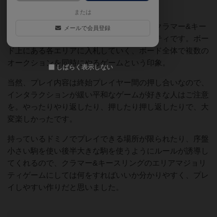
ぎやかで楽しいものがあります。
または
しかし、実際にゲームとしてやることは、クラマー&キー
メールで会員登録
スリングの伝統芸である、エリアマジョリティです。ボー
ド上にある各エリアに入札していく、ボード全体で複数の
オークションを同時にやるゲームという印象。
しばらく表示しない
当然、プレイ内容は終始プレイヤー間の押し合いなので、
インタラクションが緩い平和なゲームが好きな人はご注意
を。やったりやり返したり、押したり押し返したりで、大
変楽しかったです。
持っているドミノでプレイできる場所が限られたり、序盤
小さい駒を使い後半大きな駒を使うようにルールが誘導し
てくれるので、クラマー&キースリングのエリアマジョリ
ティゲームにしては何をすればいいか分かりやすく、プレ
イしやすい作りだと思いました。