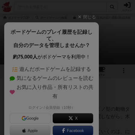
ログイン
閉じる
ボドゲーマTOP
ボードゲームの検索
リネイチャー 日本語版の通販/商品詳細
ボードゲームのプレイ履歴を記録し
て、
リネイチャー
自分のデータを管理しませんか？
sokuri3510さんのレビュー
約75,000人
がボドゲーマを利用中！
遊んだボードゲームを記録する
5
5
37
トップ
画像
動画
レビュー
カフェ
気になるゲームのレビューを読む
お気に入り作品・所有リストの共
510名
0名
0
5年以上前
有
ログイン / 会員登録（10秒）
自然をよみがえらせるというテーマで、ドミノ型の動物タ
イルをドミノのように接続してボードに配置しながら、木
Google
X
をボード上に置いていきます。
Apple
Facebook
色とりどりの木の駒がボード上に配置されていくのは、に