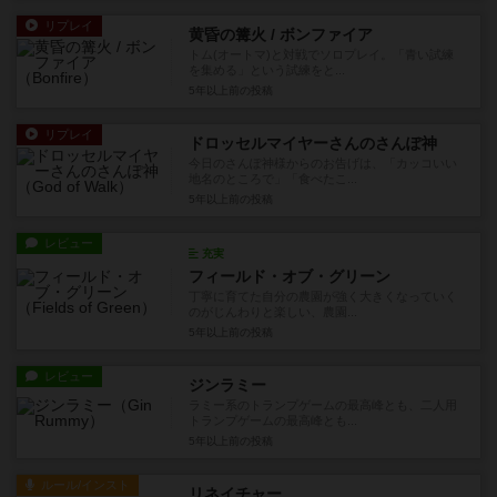
リプレイ
黄昏の篝火 / ボンファイア
トム(オートマ)と対戦でソロプレイ。「青い試練
を集める」という試練をと...
5年以上前
の投稿
リプレイ
ドロッセルマイヤーさんのさんぽ神
今日のさんぽ神様からのお告げは、「カッコいい
地名のところで」「食べたこ...
5年以上前
の投稿
レビュー
充実
フィールド・オブ・グリーン
丁寧に育てた自分の農園が強く大きくなっていく
のがじんわりと楽しい、農園...
5年以上前
の投稿
レビュー
ジンラミー
ラミー系のトランプゲームの最高峰とも、二人用
トランプゲームの最高峰とも...
5年以上前
の投稿
ルール/インスト
リネイチャー