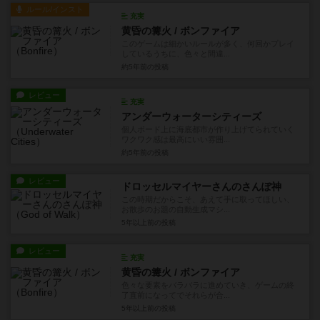
ルール/インスト
充実
黄昏の篝火 / ボンファイア
このゲームは細かいルールが多く、何回かプレイ
しているうちに、色々と間違...
約5年前
の投稿
レビュー
充実
アンダーウォーターシティーズ
個人ボード上に海底都市が作り上げてられていく
ワクワク感は最高にいい雰囲...
約5年前
の投稿
レビュー
ドロッセルマイヤーさんのさんぽ神
この時期だからこそ、あえて手に取ってほしい、
お散歩のお題の自動生成マシ...
5年以上前
の投稿
レビュー
充実
黄昏の篝火 / ボンファイア
色々な要素をバラバラに進めていき、ゲームの終
了直前になってでそれらが合...
5年以上前
の投稿