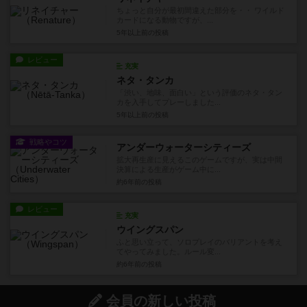
ちょっと自分が最初間違えた部分を・・ ワイルド
カードになる動物ですが、...
5年以上前
の投稿
レビュー
充実
ネタ・タンカ
「渋い、地味、面白い」という評価のネタ・タン
カを入手してプレーしました...
5年以上前
の投稿
戦略やコツ
アンダーウォーターシティーズ
拡大再生産に見えるこのゲームですが、実は中間
決算による生産がゲーム中に...
約6年前
の投稿
レビュー
充実
ウイングスパン
ふと思い立って、ソロプレイのバリアントを考え
てやってみました。ルール変...
約6年前
の投稿
会員の新しい投稿