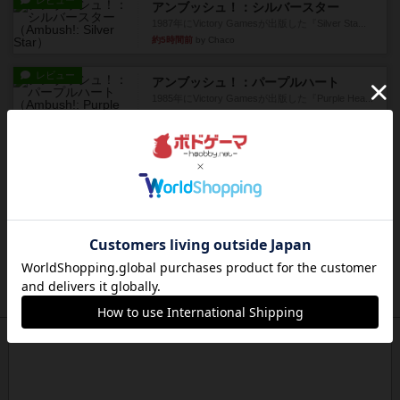
レビュー
アンブッシュ！：シルバースター
1987年にVictory Gamesが出版した『Silver Sta...
約5時間前
by Chaco
レビュー
アンブッシュ！：パープルハート
1985年にVictory Gamesが出版した『Purple Hea...
約5時間前
by Chaco
レビュー
アンブッシュ！：ムーブアウト！
1984年にVictory Gamesが出版した『Move
Out！』...
約6時間前
by Chaco
レビュー
スカルキング
とにかく楽しい！最高のゲームではと思います。
ルールは多少ゲーム慣れした...
約6時間前
by ジェイとと