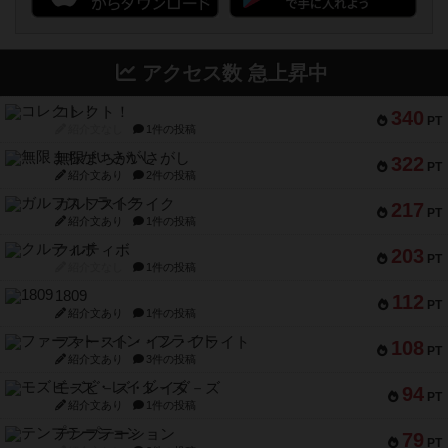
アクセス数 急上昇中
コレクト！
340
PT
紹介文なし
1件の投稿
無限まちがいさがし
322
PT
紹介文あり
2件の投稿
ガルフストライク
217
PT
紹介文あり
1件の投稿
クルティボ
203
PT
紹介文なし
1件の投稿
1809
112
PT
紹介文あり
1件の投稿
ファースト・イン・フライト
108
PT
紹介文あり
3件の投稿
モズビ－ズ・レイダ－ズ
94
PT
紹介文あり
1件の投稿
テンプテーション
79
PT