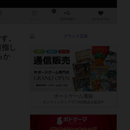
2
/インスト
掲示板
拡張/関連
作
次のおすすめ
です。
目指し
るか
ボードゲーム通販
オンラインストアで7,500商品を販売中