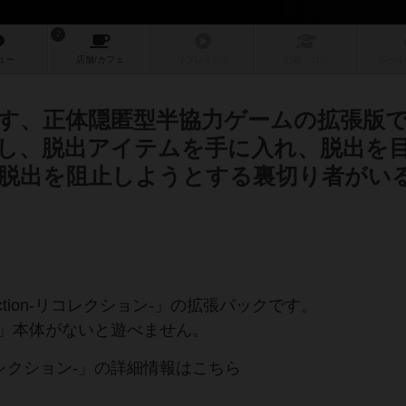
2
ュー
店舗/
カフェ
リプレイ
日記
戦略
・コツ
ルール
す、正体隠匿型半協力ゲームの拡張版
し、脱出アイテムを手に入れ、脱出を
脱出を阻止しようとする裏切り者がい
ection‐リコレクション‐」の拡張パックです。
ション‐」本体がないと遊べません。
‐リコレクション‐」の詳細情報はこちら