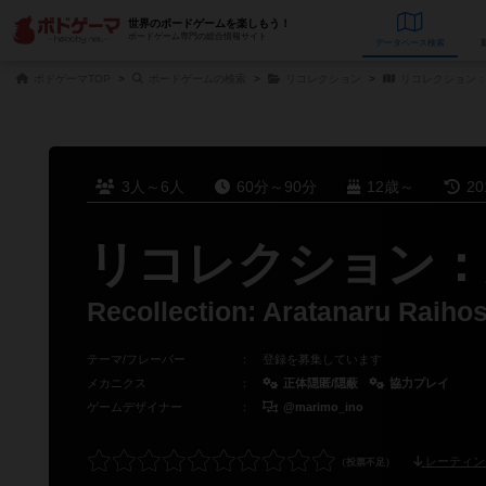
世界のボードゲームを楽しもう！
ボードゲーム専門の総合情報サイト
データベース
検
ボドゲーマTOP
ボードゲームの検索
リコレクション
リコレクション：
3人～6人
60分～90分
12歳～
2
リコレクション：
Recollection: Aratanaru Raiho
テーマ/フレーバー
：
登録を募集しています
メカニクス
：
正体隠匿/隠蔽
協力プレイ
ゲームデザイナー
：
@marimo_ino
レーティン