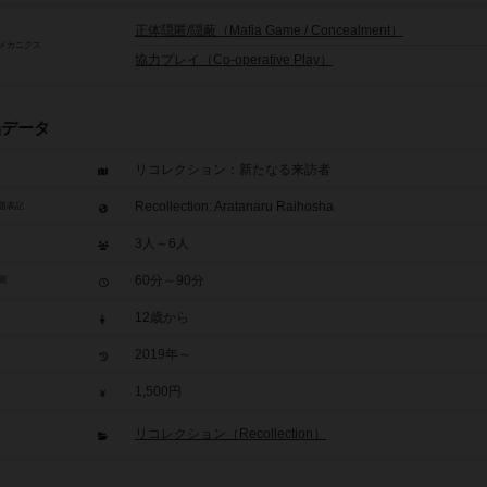
正体隠匿/隠蔽（Mafia Game / Concealment）
メカニクス
協力プレイ（Co-operative Play）
品データ
リコレクション：新たなる来訪者
Recollection: Aratanaru Raihosha
題表記
3人～6人
60分～90分
間
12歳から
2019年～
1,500円
リコレクション（Recollection）