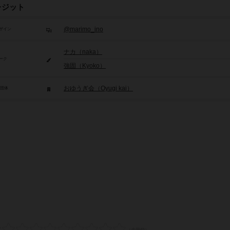
レジット
@marimo_ino
ザイン
ナカ（naka）
ーク
強固（Kyoko）
おゆうぎ会（Oyugi kai）
/団体