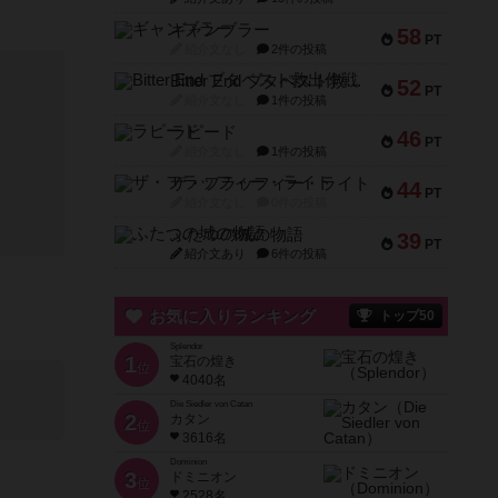
ギャンブラー
58
PT
紹介文なし
2件の投稿
Bitter End ブタペスト救出作戦
52
PT
紹介文なし
1件の投稿
ラピード
46
PT
紹介文なし
1件の投稿
ザ・フラッフィー・ライト
44
PT
紹介文なし
0件の投稿
ふたつの城の物語
39
PT
紹介文あり
6件の投稿
お気に入りランキング
トップ50
Splendor
1
宝石の煌き
位
4040名
Die Siedler von Catan
2
カタン
位
3616名
Dominion
3
ドミニオン
位
2528名