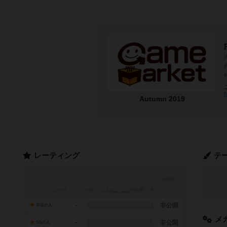
h
Autumn 2019
レーティング
テ
レーティングを行うには
ログイン
が必要です
-
非公開
10点の人
メ
-
非公開
9点の人