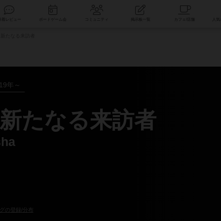
索
新着レビュー
ボードゲーム会
コミュニティ
掲示板一覧
新たなる来訪者
019年～
新たなる来訪者
sha
グの登録/分布