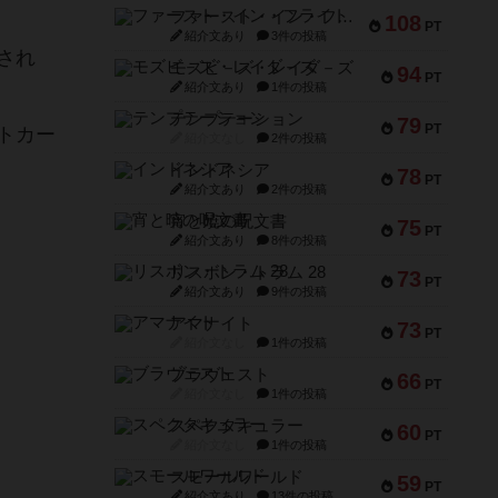
ファースト・イン・フライト
108
PT
紹介文あり
3件の投稿
され
モズビ－ズ・レイダ－ズ
94
PT
紹介文あり
1件の投稿
テンプテーション
79
PT
トカー
紹介文なし
2件の投稿
インドネシア
78
PT
紹介文あり
2件の投稿
宵と暁の呪文書
75
PT
紹介文あり
8件の投稿
リスボン・トラム 28
73
PT
紹介文あり
9件の投稿
アマナイト
73
PT
紹介文なし
1件の投稿
ブラヴェスト
66
PT
紹介文なし
1件の投稿
スペクタキュラー
60
PT
紹介文なし
1件の投稿
スモールワールド
59
PT
紹介文あり
13件の投稿