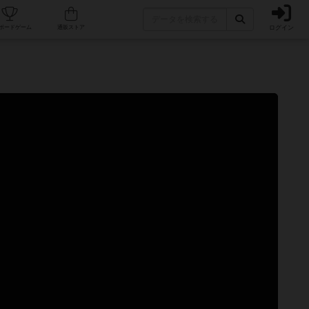
ログイン
カフェ/店舗
人気ボードゲーム
通販ストア