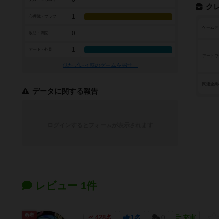
ク
1
心理戦・ブラフ
ゲームデ
0
攻防・戦闘
1
アート・外見
アートワ
似たプレイ感のゲームを探す→
関連企業
データに関する報告
ログインするとフォームが表示されます
レビュー 1件
勇者
428名
1名
0
充実