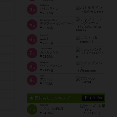
Battle Line
4
バトルライン
位
2377名
Terraforming Mars
5
テラフォーミングマーズ
位
2370名
6 nimmt!
6
ニムト
位
2201名
Carcassonne
7
カルカソンヌ
位
2190名
Wingspan
8
ウイングスパン
位
2149名
Azul
9
アズール
位
1903名
興味ありランキング
トップ50
SCYTHE
1
サイズ -大鎌戦役-
位
2415名