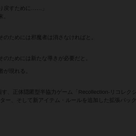
り戻すために……」
末。
そのためには邪魔者は消さなければと。
そのためには新たな導きが必要だと。
者が現れる。
正体隠匿型半協力ゲーム「Recollection‐リコレク
クター、そして新アイテム・ルールを追加した拡張パッ