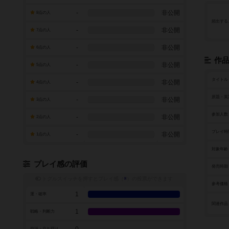
-
非公開
8点の人
頻出する
-
非公開
7点の人
-
非公開
6点の人
作
-
非公開
5点の人
タイトル
-
非公開
4点の人
原題・英
-
非公開
3点の人
参加人数
-
非公開
2点の人
プレイ時
-
非公開
1点の人
対象年齢
プレイ感の評価
発売時期
トグルスイッチを押すとプレイ感（
※
）の投票ができます
参考価格
1
運・確率
関連作品
1
戦略・判断力
0
交渉・立ち回り