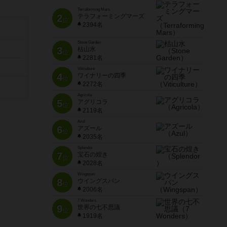
Terraforming Mars
2
テラフォーミングマーズ
位
2394名
Stone Garden
3
枯山水
位
2281名
Viticulture
4
ワイナリーの四季
位
2272名
Agricola
5
アグリコラ
位
2119名
Azul
6
アズール
位
2035名
Splendor
7
宝石の煌き
位
2028名
Wingspan
8
ウイングスパン
位
2006名
7 Wonders
9
世界の七不思議
位
1919名