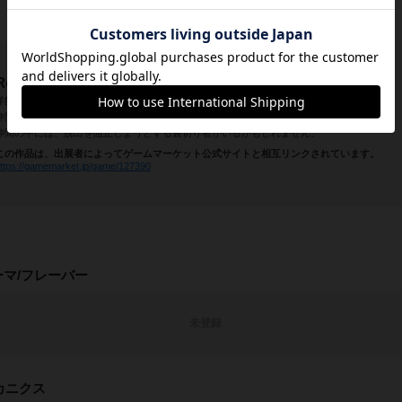
上記文章の執筆にご協力くださった方
ボドゲーマ運営事務局
Recollection-リコレクション- 新たなる来訪者
洋館からの脱出を目指す、正体隠匿型半協力ゲームの拡張版です。
仲間と共に洋館を探索し、脱出アイテムを手に入れ、脱出を目指します。
仲間の中には、脱出を阻止しようとする裏切り者がいるかもしれません。
この作品は、出展者によってゲームマーケット公式サイトと相互リンクされています。
ttps://gamemarket.jp/game/127390
ーマ/フレーバー
未登録
カニクス