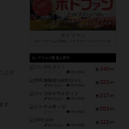
ボドファン
ボードゲームに特化したクラウドファンディング
アクセス数 急上昇中
。
コレクト！
340
PT
ことが
紹介文なし
1件の投稿
無限まちがいさがし
322
PT
紹介文あり
2件の投稿
ガルフストライク
217
PT
紹介文あり
1件の投稿
ます。
クルティボ
203
PT
紹介文なし
1件の投稿
1809
112
PT
紹介文あり
1件の投稿