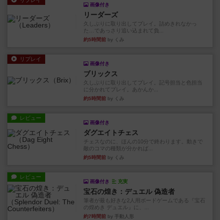
リプレイ
画像付き
リーダーズ
久しぶりに取り出してプレイ。詰めきれなかっ
た…であっさり追い込まれて負...
約5時間前
by くみ
リプレイ
画像付き
ブリックス
久しぶりに取り出してプレイ。記号担当と色担当
に分かれてプレイ。あかんか...
約5時間前
by くみ
レビュー
画像付き
ダグエイトチェス
チェスなのに、ほんの10分で終わります。動きで
敵のコマの種類が分かれば...
約5時間前
by くみ
レビュー
画像付き
充実
宝石の煌き：デュエル 偽造者
筆者が最も好きな2人用ボードゲームである『宝石
の煌めき デュエル』に、...
約7時間前
by 手動人形