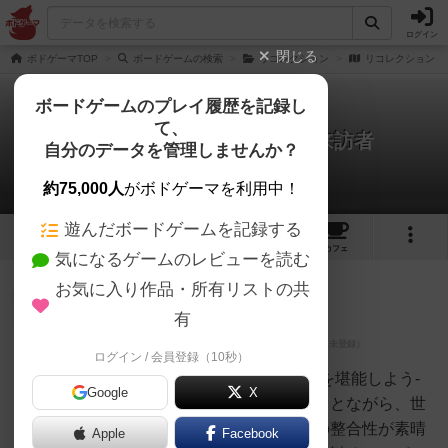
ログイン
閉じる
ボドゲーマTOP
ボードゲームの検索
リコレクション
リコレクション：
ボードゲームのプレイ履歴を記録し
て、
リコレクション：新たなる来訪者
自分のデータを管理しませんか？
1件のレビュー
約75,000人
がボドゲーマを利用中！
遊んだボードゲームを記録する
2
1
2
トップ
画像
動画
レビュー
カフェ
気になるゲームのレビューを読む
お気に入り作品・所有リストの共
勇者
428名
1名
0
充実
有
ログイン / 会員登録（10秒）
山科文彦
-リコレクションの濃厚な世界観を堪能しよう-
Google
X
ボードゲームのゲーム性もさることながら、世
界観の濃さとゲームなったときの整合性が素晴
Apple
Facebook