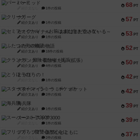
パーミッド
68
PT
紹介文なし
1件の投稿
クリーグ
57
PT
紹介文あり
1件の投稿
セミファイナル ～お前はまだ生きている～
53
PT
紹介文あり
1件の投稿
ふたつの街の物語
52
PT
紹介文あり
18件の投稿
クランク! ：冒険者たち（拡張）
50
PT
紹介文あり
4件の投稿
とうほうの！
42
PT
紹介文なし
1件の投稿
スターマイン・ラミー ポケット
42
PT
紹介文あり
2件の投稿
海兵隊
39
PT
紹介文あり
1件の投稿
スーパーストア3000
39
PT
紹介文なし
1件の投稿
フリップ７：復讐心とともに
37
PT
紹介文なし
2件の投稿