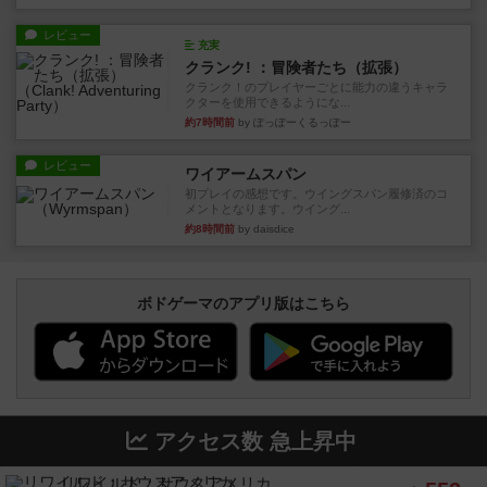
レビュー
充実
クランク! ：冒険者たち（拡張）
クランク！のプレイヤーごとに能力の違うキャラ
クターを使用できるようにな...
約7時間前
by ぽっぽーくるっぽー
レビュー
ワイアームスパン
初プレイの感想です。ウイングスパン履修済のコ
メントとなります。ウイング...
約8時間前
by daisdice
ボドゲーマのアプリ版はこちら
アクセス数 急上昇中
リワイルド：サウスアメリカ