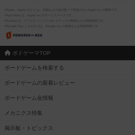
※Apple、Apple のロゴ は、米国および他の国々で登録されたApple Inc.の商標です。
※App Store は、Apple Inc.のサービスマークです。
※Android は、グーグル インコーポレイテッドの商標または登録商標です。
※Google Play とそのロゴは、Google Inc.の商標または登録商標です。
ボドゲーマTOP
ボードゲームを検索する
ボードゲームの新着レビュー
ボードゲーム会情報
メカニクス特集
掲示板・トピックス