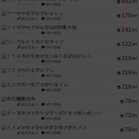
552
PT
紹介文なし
2件の投稿
マーケットフレッシュ
170
PT
紹介文あり
1件の投稿
ファイアー・ブルズ / 火牛陣
141
PT
紹介文なし
1件の投稿
ワン・トゥ・ファイブ
122
PT
紹介文あり
1件の投稿
トランスオリエント・エクスプレス
119
PT
紹介文なし
1件の投稿
フラットアイアン
118
PT
紹介文なし
2件の投稿
エコーズ・オブ・タイム
118
PT
紹介文なし
8件の投稿
南北戦争
79
PT
紹介文あり
1件の投稿
キャプテン・フリップ：イスラ・ボンバ
72
PT
紹介文なし
2件の投稿
メメントオンラインタクティクス
70
PT
紹介文あり
4件の投稿