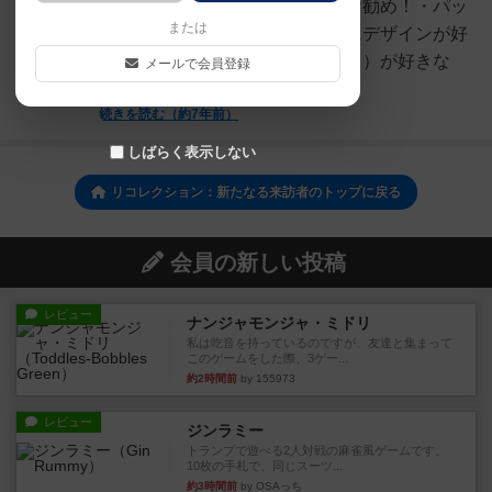
らしい作品です。☆こんな人にお勧め！・パッ
または
ケージの雰囲気から感じるゲームデザインが好
きな人・濃厚な世界観（シナリオ）が好きな
メールで会員登録
人・正体隠匿系のゲーム...
続きを読む（約7年前）
しばらく表示しない
リコレクション：新たなる来訪者のトップに戻る
会員の新しい投稿
レビュー
ナンジャモンジャ・ミドリ
私は吃音を持っているのですが、友達と集まって
このゲームをした際、3ゲー...
約2時間前
by 155973
レビュー
ジンラミー
トランプで遊べる2人対戦の麻雀風ゲームです。
10枚の手札で、同じスーツ...
約3時間前
by OSAっち