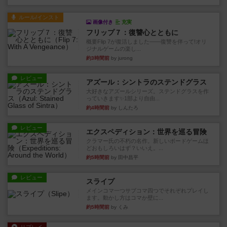
ルール/インスト
画像付き
充実
フリップ７：復讐心とともに
概要Flip 7が復活しました――復讐を伴って!オリ
ジナルゲームの楽し...
約3時間前
by jurong
レビュー
アズール：シントラのステンドグラス
大好きなアズールシリーズ。ステンドグラスを作
っていきます✨1部より自由...
約4時間前
by しんたろ
レビュー
エクスペディション：世界を巡る冒険
クラマー氏の不朽の名作。新しいボードゲームほ
どおもしろいはず？いいえ。...
約5時間前
by 田中昌平
レビュー
スライプ
メインコマ一つサブコマ四つでそれぞれプレイし
ます。動かし方はコマか壁に...
約5時間前
by くみ