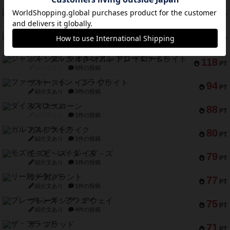
ブラヴェスト
140
PT
紹介文なし
1件の投稿
ドブル：ポケットモンスター
122
PT
紹介文あり
4件の投稿
ジャンヌ・ダルク-オルレアン ドロー＆ライト
118
PT
紹介文なし
5件の投稿
ファースト・イン・フライト
94
PT
紹介文あり
3件の投稿
ダイススローン
88
PT
紹介文なし
1件の投稿
ガルフストライク
80
PT
紹介文あり
1件の投稿
モズビ－ズ・レイダ－ズ
79
PT
紹介文あり
1件の投稿
リー対グラント
77
PT
紹介文あり
1件の投稿
ブレーキング・アウェイ
75
PT
紹介文あり
4件の投稿
ザ・フラッド
71
PT