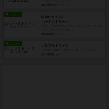
くさん出てるからどれをプレ...
約16時間前
by おーちゃん
レビュー
画像付き
充実
ホットストリーク
星7軽〜中量級を中心にプレイするゲーマーの感想
です。ボードゲーム会にて...
約23時間前
by おとん
レビュー
ガルフストライク
1983年にVictory Gamesが出版した『Gulf Strik...
約23時間前
by Chaco