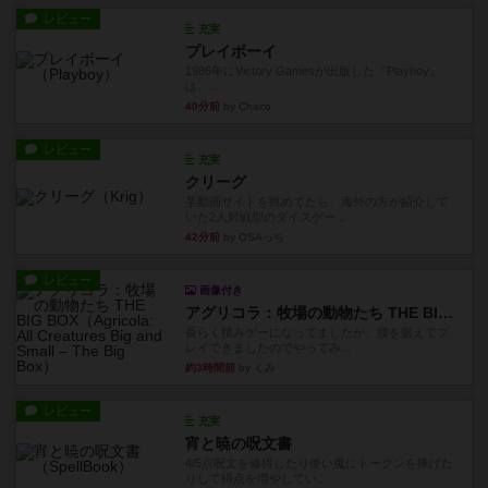
レビュー
充実
プレイボーイ
1986年にVictory Gamesが出版した『Playboy』
は、...
40分前
by Chaco
レビュー
充実
クリーグ
某動画サイトを眺めてたら、海外の方が紹介して
いた2人対戦型のダイスゲー...
42分前
by OSAっち
レビュー
画像付き
アグリコラ：牧場の動物たち THE BIG BOX
長らく積みゲーになってましたが、腰を据えてプ
レイできましたのでやってみ...
約3時間前
by くみ
レビュー
充実
宵と暁の呪文書
4/5点呪文を修得したり使い魔にトークンを捧げた
りして得点を増やしてい...