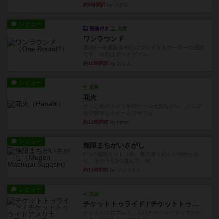
約6時間前
by ワタル
レビュー
画像付き
充実
ワンラウンド
星5軽〜中量級を中心にプレイするゲーマーの感想
です。今回はボードゲーム...
約10時間前
by おとん
レビュー
充実
花火
ずっと前のドイツ年間ゲーム大賞ながら、シンプ
ルで簡単な小ゲームで今でも...
約12時間前
by tamio
レビュー
無限まちがいさがし
6つの場面カード（表、裏で違う絵）が何枚かあ
り、そのうち3つ選んで、同...
約14時間前
by ジェイとと
レビュー
充実
チケットトゥライド / チケットトゥライドアメリカ
デジタルソロプレイ。元祖チケライ？マップがた