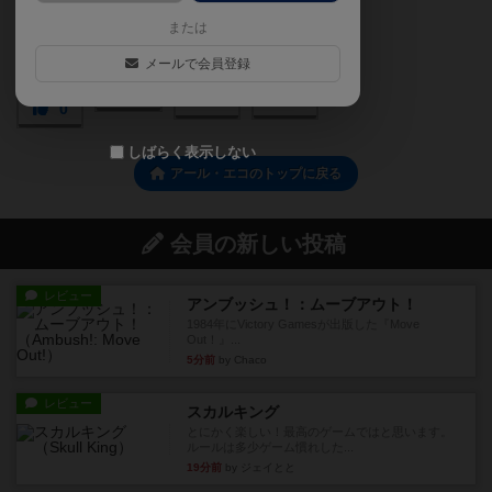
または
メールで会員登録
0
0
0
0
しばらく表示しない
アール・エコのトップに戻る
会員の新しい投稿
レビュー
アンブッシュ！：ムーブアウト！
1984年にVictory Gamesが出版した『Move
Out！』...
5分前
by Chaco
レビュー
スカルキング
とにかく楽しい！最高のゲームではと思います。
ルールは多少ゲーム慣れした...
19分前
by ジェイとと