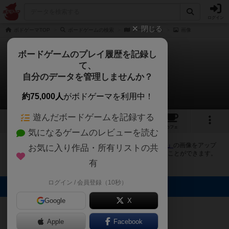
ログイン
閉じる
ボドゲーマTOP
ボードゲームの検索
アール・エコ
画像
ボードゲームのプレイ履歴を記録し
て、
アール・エコ
自分のデータを管理しませんか？
4件の画像
約75,000人
がボドゲーマを利用中！
遊んだボードゲームを記録する
4
2
19
トップ
画像
動画
レビュー
カフェ
気になるゲームのレビューを読む
ボドゲーマにログインすると、
「アール・エコ（R-Eco）」
の画像をアップ
お気に入り作品・所有リストの共
ロード出来たり、他のユーザーの投稿画像に評価を付けることができます。
また、トップ6の画像は様々なページで表示されます。
有
ログイン / 会員登録（10秒）
トップに表示される画像
メガネモチノキ
Google
X
ウオ
たつきち
たつきち
ナナ
Apple
Facebook