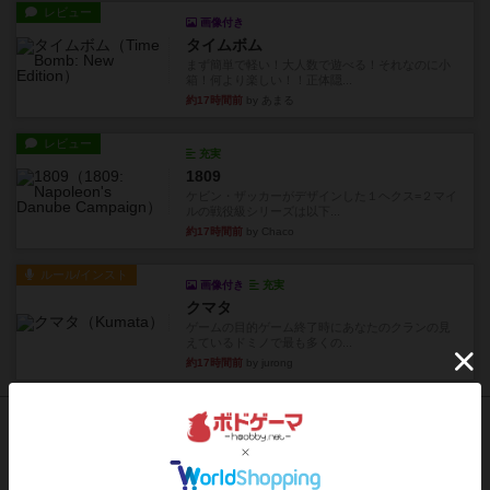
レビュー
画像付き
タイムボム
まず簡単で軽い！大人数で遊べる！それなのに小
箱！何より楽しい！！正体隠...
約17時間前
by あまる
レビュー
充実
1809
ケビン・ザッカーがデザインした１ヘクス=２マイ
ルの戦役級シリーズは以下...
約17時間前
by Chaco
ルール/インスト
画像付き
充実
クマタ
ゲームの目的ゲーム終了時にあなたのクランの見
えているドミノで最も多くの...
約17時間前
by jurong