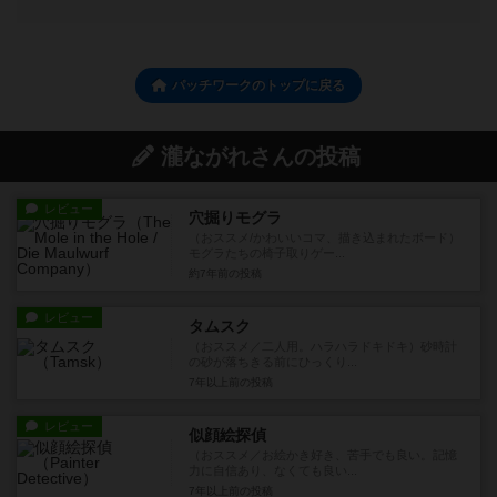
パッチワークのトップに戻る
瀧ながれさんの投稿
レビュー
穴掘りモグラ
（おススメ/かわいいコマ、描き込まれたボード）
モグラたちの椅子取りゲー...
約7年前
の投稿
レビュー
タムスク
（おススメ／二人用。ハラハラドキドキ）砂時計
の砂が落ちきる前にひっくり...
7年以上前
の投稿
レビュー
似顔絵探偵
（おススメ／お絵かき好き、苦手でも良い。記憶
力に自信あり、なくても良い...
7年以上前
の投稿