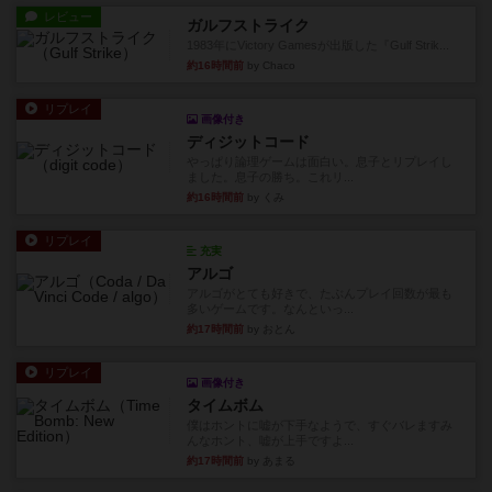
レビュー
ガルフストライク
1983年にVictory Gamesが出版した『Gulf Strik...
約16時間前
by Chaco
リプレイ
画像付き
ディジットコード
やっぱり論理ゲームは面白い。息子とリプレイし
ました。息子の勝ち。これリ...
約16時間前
by くみ
リプレイ
充実
アルゴ
アルゴがとても好きで、たぶんプレイ回数が最も
多いゲームです。なんといっ...
約17時間前
by おとん
リプレイ
画像付き
タイムボム
僕はホントに嘘が下手なようで、すぐバレますみ
んなホント、嘘が上手ですよ...
約17時間前
by あまる