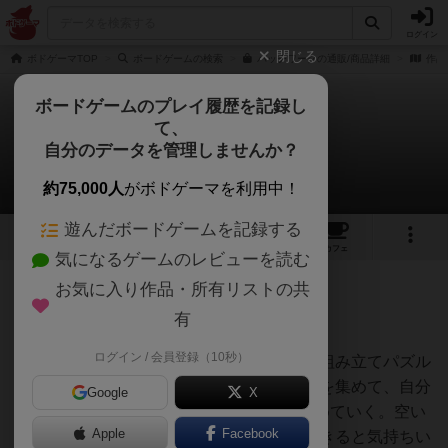
ログイン
閉じる
ボドゲーマTOP
ボードゲームの検索
パッチワークの通販/商品詳細
作品
ボードゲームのプレイ履歴を記録し
て、
パッチワーク
自分のデータを管理しませんか？
瀧ながれさんのレビュー
約75,000人
がボドゲーマを利用中！
遊んだボードゲームを記録する
20
3
81
310
トップ
画像
動画
レビュー
カフェ
気になるゲームのレビューを読む
お気に入り作品・所有リストの共
186名
0名
0
7年以上前
有
ログイン / 会員登録（10秒）
（おススメ／二人用。きれいなもの好き。組み立てパズル
好き。ボタン好き）さまざまな形のタイルを集めて、自分
Google
X
の9×9のスペースをできるだけもれなく埋めていく。空い
Apple
Facebook
たスペースにうまくはまるタイルを入手できると気持ちい