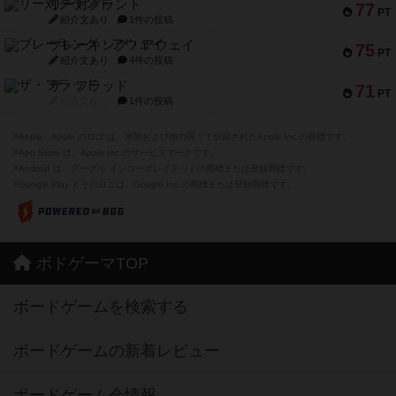
リー対グラント
77
PT
紹介文あり
1件の投稿
ブレーキング・アウェイ
75
PT
紹介文あり
4件の投稿
ザ・フラッド
71
PT
紹介文なし
1件の投稿
※Apple、Apple のロゴ は、米国および他の国々で登録されたApple Inc.の商標です。
※App Store は、Apple Inc.のサービスマークです。
※Android は、グーグル インコーポレイテッドの商標または登録商標です。
※Google Play とそのロゴは、Google Inc.の商標または登録商標です。
ボドゲーマTOP
ボードゲームを検索する
ボードゲームの新着レビュー
ボードゲーム会情報