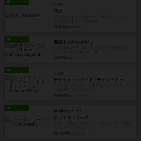
レビュー
充実
花火
ずっと前のドイツ年間ゲーム大賞ながら、シンプ
ルで簡単な小ゲームで今でも...
約5時間前
by tamio
レビュー
無限まちがいさがし
6つの場面カード（表、裏で違う絵）が何枚かあ
り、そのうち3つ選んで、同...
約7時間前
by ジェイとと
レビュー
充実
チケットトゥライド / チケットトゥライドアメリカ
デジタルソロプレイ。元祖チケライ？マップがた
くさん出てるからどれをプレ...
約9時間前
by おーちゃん
レビュー
画像付き
充実
ホットストリーク
星7軽〜中量級を中心にプレイするゲーマーの感想
です。ボードゲーム会にて...
約16時間前
by おとん