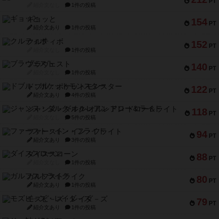
PT
紹介文なし
1件の投稿
ギョッと
154
PT
紹介文あり
1件の投稿
クルティボ
152
PT
紹介文なし
1件の投稿
ブラヴェスト
140
PT
紹介文なし
1件の投稿
ドブル：ポケットモンスター
122
PT
紹介文あり
4件の投稿
ジャンヌ・ダルク-オルレアン ドロー＆ライト
118
PT
紹介文なし
5件の投稿
ファースト・イン・フライト
94
PT
紹介文あり
3件の投稿
ダイススローン
88
PT
紹介文なし
1件の投稿
ガルフストライク
80
PT
紹介文あり
1件の投稿
モズビ－ズ・レイダ－ズ
79
PT
紹介文あり
1件の投稿