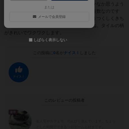
いのですが、対戦相手もいることなのでなかなか思うよう
または
にはいきません。ボタンを模したコインが点数なのです
メールで会員登録
が、やっぱり自分のパッチワークキルトをうつくしくきち
んと完成させるのが目的になっちゃいますね。タイルの柄
がきれいでワクワクします。
しばらく表示しない
この投稿に
0
名が
ナイス！
しました
ナイス！
このレビューの投稿者
皇帝
友人宅やカフェで、のんびり遊んでいます。ちょっ
とした時間でできるソロゲームも好きです。