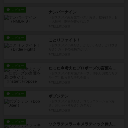
レビュー
ナンバーナイン
（おススメ／組み立てパズル好き。数字好き。お
一人様可）数字が書かれたタ...
7年以上前
の投稿
レビュー
ことりファイト！
（おススメ／小鳥好き。かわいい好き。かけひき
好き）カードの絵柄のかわい...
7年以上前
の投稿
レビュー
たった今考えたプロポーズの言葉を君に捧ぐよ。
（おススメ／初対面グループ。仲良しお友だちグ
ループ）配られた手札を使っ...
7年以上前
の投稿
レビュー
ボブジテン
（おススメ／言葉好き。コミュニケーション好
き。おしゃべり好き）カタカナ...
7年以上前
の投稿
レビュー
ソクラテスラ～キメラティック偉人バトル～