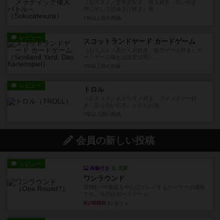
（おススメ／世界史好き。偉人好き。笑い好き。
声に出して読み上げ好き）偉...
7年以上前
の投稿
レビュー
スコットランドヤード カードゲーム
（おススメ／悪だくみ好き。協力ゲーム好き）ボ
ードゲーム版とは設定は同じ...
7年以上前
の投稿
レビュー
トロル
（おススメ／ヒカリモノ好き。ファンタジー好
き。探り合い好き）トロルの強...
7年以上前
の投稿
会員の新しい投稿
レビュー
画像付き
充実
ワンラウンド
星5軽〜中量級を中心にプレイするゲーマーの感想
です。今回はボードゲーム...
約2時間前
by おとん