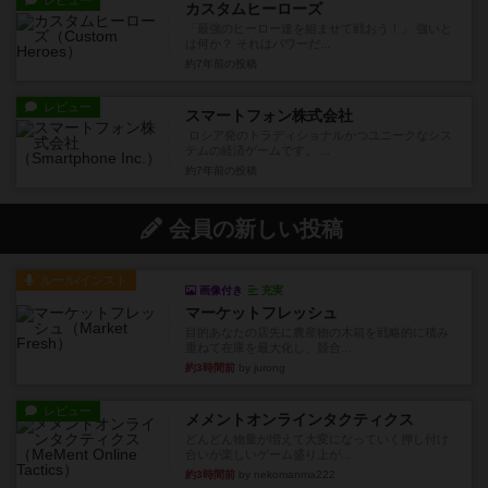
レビュー
カスタムヒーローズ
「最強のヒーロー達を組ませて戦おう！」 強いと
は何か？ それはパワーだ...
約7年前
の投稿
レビュー
スマートフォン株式会社
ロシア発のトラディショナルかつユニークなシス
テムの経済ゲームです。 ...
約7年前
の投稿
会員の新しい投稿
ルール/インスト
画像付き
充実
マーケットフレッシュ
目的あなたの店先に農産物の木箱を戦略的に積み
重ねて在庫を最大化し、競合...
約3時間前
by jurong
レビュー
メメントオンラインタクティクス
どんどん物量が増えて大変になっていく押し付け
合いが楽しいゲーム盛り上が...
約3時間前
by nekomanma222