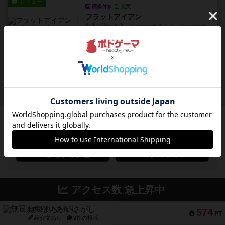
レビュー
画像付き
充実
フラットアイアン
世界に浸れる度 ☆☆☆☆★楽しさ ☆☆☆☆★
タイパ ☆☆☆☆☆マンハッ...
約11時間前
by DKnewyork
レビュー
花火：スターマイン
自分のカードは見えず他のプレイヤーのカードが
見える状態でカードを教えた...
約13時間前
by mob567
ボドゲーマのアプリ版はこちら
アクセス数 急上昇中
無限まちがいさがし
574
PT
紹介文あり
2件の投稿