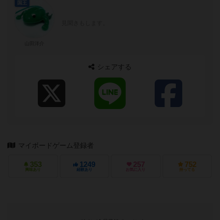
国王
見聞きもします。
山田洋介
シェアする
マイボードゲーム登録者
353
1249
257
752
興味あり
経験あり
お気に入り
持ってる