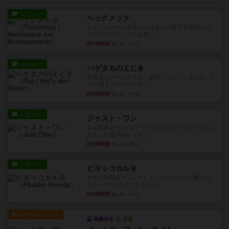
レビュー
ヘックメック
サイコロゲームです1から5までの数字と芋虫がか
かれたダイス。これを振っ...
約5時間前
by みいやん
レビュー
ハゲタカのえじき
超有名なゲームですが、初めてプレイしました。1
から15までのカードがプ...
約5時間前
by みいやん
レビュー
ジャスト・ワン
まぁ面白かった‼️よくテレビとかのバラエティなん
かで、お題がわからずに...
約5時間前
by みいやん
レビュー
ピタッコカルタ
ボドゲ相席会でプレイしましたひらがなが書かれ
たカードを2枚まで手をつけ...
約5時間前
by みいやん
ルール/インスト
画像付き
充実