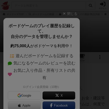
ログイン
閉じる
ボドゲーマTOP
ボードゲームの検索
ペーパーテイルズの通販/商品詳細
ボードゲームのプレイ履歴を記録し
て、
ペーパーテイルズ
自分のデータを管理しませんか？
山田洋介さんのレビュー
約75,000人
がボドゲーマを利用中！
遊んだボードゲームを記録する
20
14
106
トップ
画像
動画
レビュー
カフェ
気になるゲームのレビューを読む
お気に入り作品・所有リストの共
329名
0名
0
8年弱前
有
ログイン / 会員登録（10秒）
100年に渡る王国の興亡を30分に収めた良作。
Google
X
限りある手下の寿命を見定めながら、戦争・お金・建設等
を全プレイヤー同時進行で行う簡潔なシステムは、何度で
Apple
Facebook