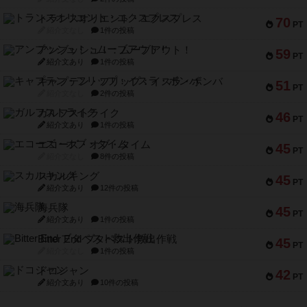
トランスオリエント・エクスプレス
70
PT
紹介文なし
1件の投稿
アンブッシュ！：ムーブアウト！
59
PT
紹介文あり
1件の投稿
キャプテン・フリップ：イスラ・ボンバ
51
PT
紹介文なし
2件の投稿
ガルフストライク
46
PT
紹介文あり
1件の投稿
エコーズ・オブ・タイム
45
PT
紹介文なし
8件の投稿
スカルキング
45
PT
紹介文あり
12件の投稿
海兵隊
45
PT
紹介文あり
1件の投稿
Bitter End ブタペスト救出作戦
45
PT
紹介文なし
1件の投稿
ドコジャン
42
PT
紹介文あり
10件の投稿