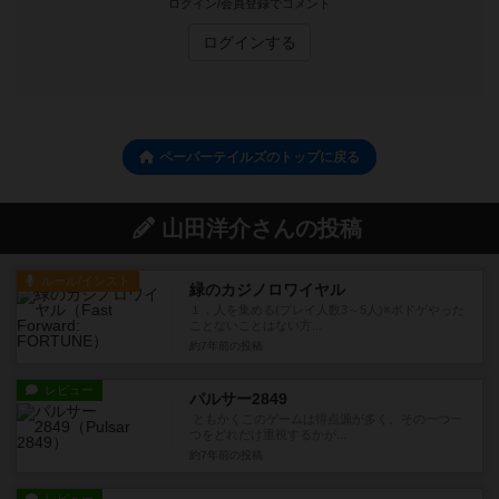
ログイン/会員登録でコメント
ログインする
ペーパーテイルズのトップに戻る
山田洋介さんの投稿
ルール/インスト
緑のカジノロワイヤル
１．人を集める(プレイ人数3～5人)※ボドゲやった
ことないことはない方...
約7年前
の投稿
レビュー
パルサー2849
ともかくこのゲームは得点源が多く、その一つ一
つをどれだけ重視するかが...
約7年前
の投稿