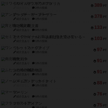
リワイルド：サウスアメリカ
389
PT
紹介文なし
2件の投稿
アンダー・ザ・テーブラー
378
PT
紹介文あり
1件の投稿
宵と暁の呪文書
133
PT
紹介文あり
8件の投稿
セミファイナル ～お前はまだ生きている～
103
PT
紹介文あり
1件の投稿
ワン・トゥ・ファイブ
97
PT
紹介文あり
1件の投稿
南北戦争
91
PT
紹介文あり
1件の投稿
ふたつの城の物語
91
PT
紹介文あり
6件の投稿
ノームズ・アット・ナイト
88
PT
紹介文なし
1件の投稿
マーリン
76
PT
紹介文あり
6件の投稿
フラットアイアン
75
PT
紹介文なし
2件の投稿