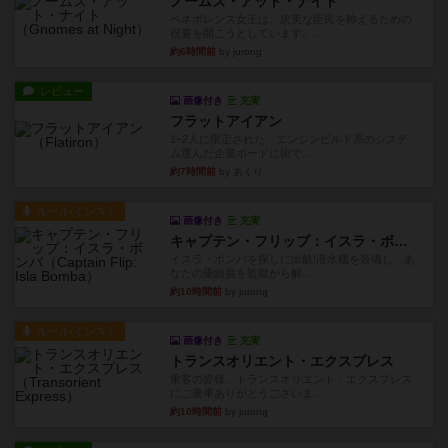
ノームズ・アット・ナイト
ベネボレンス女王は、忠実な臣民を称えるための
祝宴を開こうとしています。...
約6時間前
by jurong
レビュー
画像付き
充実
フラットアイアン
1~2人に限定された、エンジンビルド系のシステ
ム選んだ企業ボードに街で...
約7時間前
by あくり
ルール/インスト
画像付き
充実
キャプテン・フリップ：イスラ・ボンバ
イスラ・ボンバを探しに出航!潜水艦を装備し、あ
なたの乗組員を監獄から解...
約10時間前
by jurong
ルール/インスト
画像付き
充実
トランスオリエント・エクスプレス
乗客の皆様、トランスオリエント・エクスプレス
にご乗車ありがとうございま...
約10時間前
by jurong