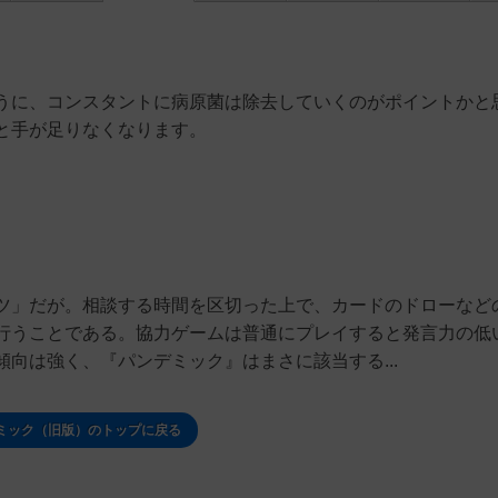
うに、コンスタントに病原菌は除去していくのがポイントかと
と手が足りなくなります。
ツ」だが。相談する時間を区切った上で、カードのドローなど
行うことである。協力ゲームは普通にプレイすると発言力の低
向は強く、『パンデミック』はまさに該当する...
ミック（旧版）のトップに戻る