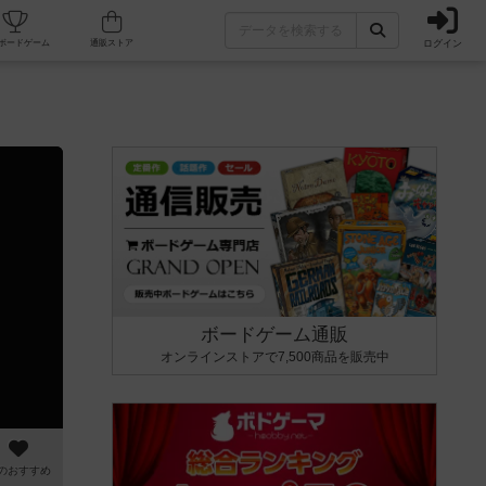
ログイン
カフェ/店舗
人気ボードゲーム
通販ストア
ボードゲーム通販
オンラインストアで7,500商品を販売中
のおすすめ