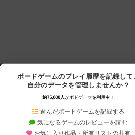
ボードゲームのプレイ履歴を記録して
自分のデータを管理しませんか？
約75,000人
がボドゲーマを利用中！
ボドゲーマTOP
ボードゲーム通販
遊んだボードゲームを記録する
気になるゲームのレビューを読む
ボードゲームを検索する
新作・再入荷情報
お気に入り作品・所有リストの共有
ボードゲームの新着レビュー
定番ボードゲームの通販