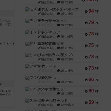
PT
紹介文あり
3件の投稿
モズビ－ズ・レイダ－ズ
94
PT
ン
紹介文あり
1件の投稿
ジンビル
テンプテーション
79
PT
ボードに
紹介文なし
2件の投稿
インドネシア
78
PT
紹介文あり
2件の投稿
宵と暁の呪文書
75
PT
紹介文あり
8件の投稿
リスボン・トラム 28
73
PT
紹介文あり
9件の投稿
アマナイト
73
PT
紹介文なし
1件の投稿
ブラヴェスト
66
PT
紹介文なし
1件の投稿
ン
スペクタキュラー
60
プレイヤ
PT
紹介文なし
1件の投稿
カードを
スモールワールド
59
PT
紹介文あり
13件の投稿