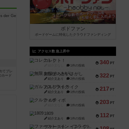
ボドファン
ボードゲームに特化したクラウドファンディング
アクセス数 急上昇中
コレクト！
340
き
PT
紹介文なし
1件の投稿
めてプレ
無限まちがいさがし
322
のカード
PT
紹介文あり
2件の投稿
ガルフストライク
217
PT
紹介文あり
1件の投稿
クルティボ
203
PT
紹介文なし
1件の投稿
1809
112
PT
紹介文あり
1件の投稿
ファースト・イン・フライト
108