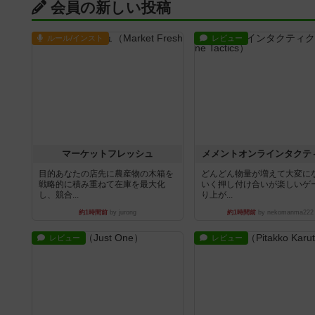
会員の新しい投稿
ルール/インスト
レビュー
マーケットフレッシュ
メメントオンラインタクテ
目的あなたの店先に農産物の木箱を
どんどん物量が増えて大変に
戦略的に積み重ねて在庫を最大化
いく押し付け合いが楽しいゲ
し、競合...
り上が...
約1時間前
by jurong
約1時間前
by nekomanma222
レビュー
レビュー