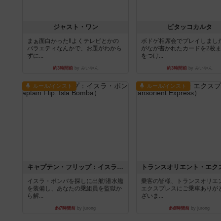
ジャスト・ワン
ピタッコカルタ
まぁ面白かった‼️よくテレビとかの
ボドゲ相席会でプレイしまし
バラエティなんかで、お題がわから
がなが書かれたカードを2枚
ずに...
をつけ...
約3時間前
by みいやん
約3時間前
by みいやん
ルール/インスト
ルール/インスト
キャプテン・フリップ：イスラ・ボンバ
イスラ・ボンバを探しに出航!潜水艦
乗客の皆様、トランスオリエ
を装備し、あなたの乗組員を監獄か
エクスプレスにご乗車ありが
ら解...
ざいま...
約7時間前
by jurong
約8時間前
by jurong