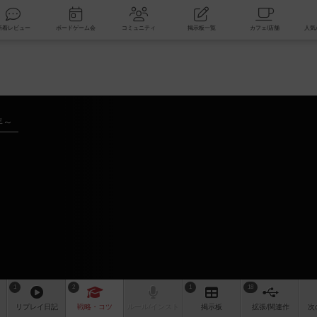
索
新着レビュー
ボードゲーム会
コミュニティ
掲示板一覧
年～
1
2
1
18
リプレイ
日記
戦略
・コツ
ルール
/インスト
掲示板
拡張/関連
作
次