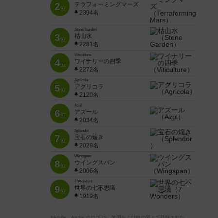
2
テラフォーミングマーズ
位
2394名
Stone Garden
3
枯山水
位
2281名
Viticulture
4
ワイナリーの四季
位
2272名
Agricola
5
アグリコラ
位
2120名
Azul
6
アズール
位
2034名
Splendor
7
宝石の煌き
位
2028名
Wingspan
8
ウイングスパン
位
2006名
7 Wonders
9
世界の七不思議
位
1919名
※Apple、Apple のロゴ は、米国および他の国々で登録された