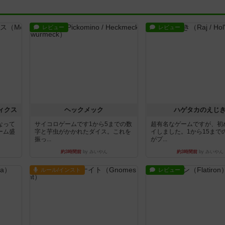
レビュー
レビュー
ィクス
ヘックメック
ハゲタカのえじ
なって
サイコロゲームです1から5までの数
超有名なゲームですが、初
ーム盛
字と芋虫がかかれたダイス。これを
イしました。1から15まで
振っ...
がプ...
約3時間前
by みいやん
約3時間前
by みいやん
ルール/インスト
レビュー