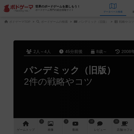
世界のボードゲームを楽しもう！
ボードゲーム専門の総合情報サイト
データベース
検
ボドゲーマTOP
ボードゲームの検索
パンデミック（旧版）
戦略やコツ
2人～4人
45分前後
8歳～
2008
パンデミック（旧版）
2件の戦略やコツ
3
1
12
31
ゲーム
トップ
画像
動画
レビュー
店舗/
カフェ