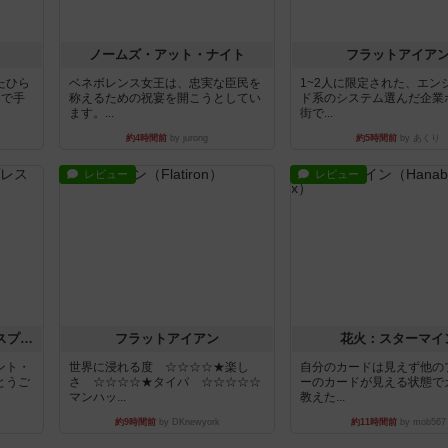
ノームズ・アット・ナイト
フラットアイア
たひら
ベネボレンス女王は、忠実な臣民を
1~2人に限定された、エン
まで手
称えるための祝宴を開こうとしてい
ド系のシステム選んだ企業
ます。...
街で...
約4時間前
by jurong
約5時間前
by あくり
レビュー
レビュー
トランスオリエント・エクスプレス
フラットアイアン
花火：スターマイ
ント・
世界に浸れる度 ☆☆☆☆★楽し
自分のカードは見えず他の
とうご
さ ☆☆☆☆★タイパ ☆☆☆☆☆
ーのカードが見える状態で
マンハッ...
教えた...
約9時間前
by DKnewyork
約11時間前
by mob567