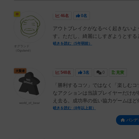
神
46名
0名
アウトブレイクがなるべく起きないよ
す。ただし、綺麗にしすぎようとする
続きを読む（5年弱前）
オグランド
（Oguland）
大賢者
548名
3名
0
充実
「勝利するコツ」ではなく「楽しむコ
なアクションは当該プレイヤーだけが
え去る。成功率の低い協力ゲームほど傾
world_of_bear
続きを読む（8年以上前）
パンデ