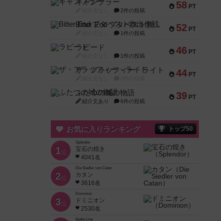
ギャンブラー
58
PT
紹介文なし
2件の投稿
Bitter End ブタペスト救出作戦
52
PT
紹介文なし
1件の投稿
ラピード
46
PT
紹介文なし
1件の投稿
ザ・フラッフィー・ライト
44
PT
紹介文なし
0件の投稿
ふたつの城の物語
39
PT
紹介文あり
6件の投稿
お気に入りランキング
トップ50
Splendor
1
宝石の煌き
位
4041名
Die Siedler von Catan
2
カタン
位
3616名
Dominion
3
ドミニオン
位
2530名
Battle Line