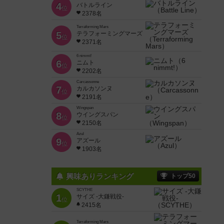
4
バトルライン
位
2378名
Terraforming Mars
5
テラフォーミングマーズ
位
2371名
6 nimmt!
6
ニムト
位
2202名
Carcassonne
7
カルカソンヌ
位
2191名
Wingspan
8
ウイングスパン
位
2150名
Azul
9
アズール
位
1903名
興味ありランキング
トップ50
SCYTHE
1
サイズ -大鎌戦役-
位
2415名
Terraforming Mars