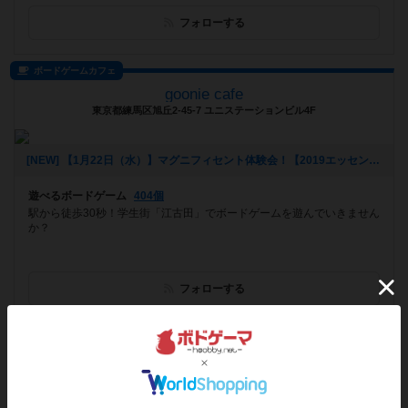
フォローする
ボードゲームカフェ
goonie cafe
東京都練馬区旭丘2-45-7 ユニステーションビル4F
[NEW] 【1月22日（水）】マグニフィセント体験会！【2019エッセン新作】（2020年01月18日 22時41分）
遊べるボードゲーム
404個
駅から徒歩30秒！学生街「江古田」でボードゲームを遊んでいきません
か？
フォローする
バー
フローチャート
東京都中野区新井1－14－1 シェ・ユミビルB1Ｆ