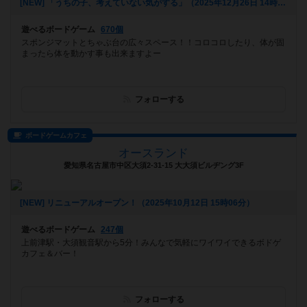
[NEW] 「うちの子、考えていない気がする」（2025年12月26日 14時35分）
遊べるボードゲーム
670個
スポンジマットとちゃぶ台の広々スペース！！コロコロしたり、体が固
まったら体を動かす事も出来ますよー
フォローする
ボードゲームカフェ
オースランド
愛知県名古屋市中区大須2-31-15 大大須ビルヂング3F
[NEW] リニューアルオープン！（2025年10月12日 15時06分）
遊べるボードゲーム
247個
上前津駅・大須観音駅から5分！みんなで気軽にワイワイできるボドゲ
カフェ＆バー！
フォローする