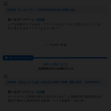
[NEW] プレオープン（2020年06月23日 00時14分）
遊べるボードゲーム
868個
レアな海外ボドゲもある、フランス人(ピエール)と日本人(きょうこ)が
切り盛りするボードゲームカフェ&バー
フォローする
ボードゲームカフェ
deli cafe はな
兵庫県西宮市小松東町3-9-18
[NEW] 【はなごいた会】3/15(日)14時〜18時【第27回】（2020年03月06日 16時16分）
遊べるボードゲーム
239個
ボードゲームと料理の好きな店主がいるカフェ 阪神武庫川駅西改札(兵
庫医大側)から徒歩約5分 自転車・バイク駐輪可・ free Wi...