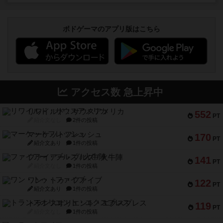
ボドゲーマのアプリ版はこちら
アクセス数 急上昇中
リワイルド：サウスアメリカ
552
PT
紹介文なし
2件の投稿
マーケットフレッシュ
170
PT
紹介文あり
1件の投稿
ファイアー・ブルズ / 火牛陣
141
PT
紹介文なし
1件の投稿
ワン・トゥ・ファイブ
122
PT
紹介文あり
1件の投稿
トランスオリエント・エクスプレス
119
PT
紹介文なし
1件の投稿