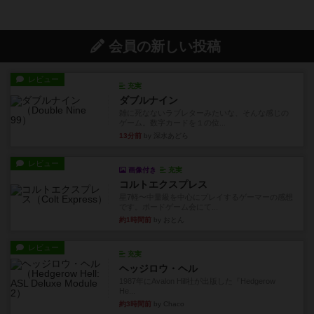
会員の新しい投稿
レビュー
充実
ダブルナイン
雑に死なないラブレターみたいな、そんな感じの
ゲーム。数字カードを１の位...
13分前
by 深水あどら
レビュー
画像付き
充実
コルトエクスプレス
星7軽〜中量級を中心にプレイするゲーマーの感想
です。ボードゲーム会にて...
約1時間前
by おとん
レビュー
充実
ヘッジロウ・ヘル
1987年にAvalon Hill社が出版した『Hedgerow
He...
約3時間前
by Chaco