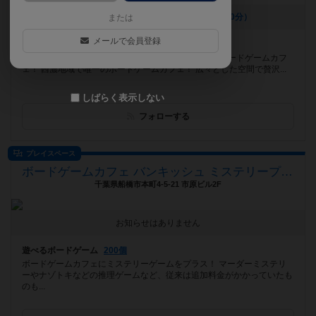
[NEW] 新スイーツ登場です✨️（2026年08月07日 17時00分）
または
メールで会員登録
遊べるボードゲーム
1206個
ディアシュピールのボドゲ1500個を全て引き取ったボードゲームカフ
ェ！ 西濃地域で唯一のボードゲームカフェ！ 広々とした空間で贅沢...
しばらく表示しない
フォローする
プレイスペース
ボードゲームカフェ バンキッシュ ミステリープラス（BoardGameCafe VANQUiSH MysteryPlus）
千葉県船橋市本町4-5-21 市原ビル2F
お知らせはありません
遊べるボードゲーム
200個
ボードゲームカフェにミステリーゲームをプラス！ マーダーミステリ
ーやナゾトキなどの推理ゲームなど、従来は追加料金がかかっていたも
のも...