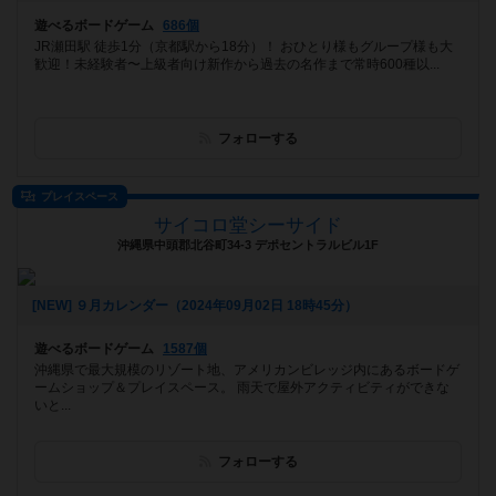
遊べるボードゲーム
686個
JR瀬田駅 徒歩1分（京都駅から18分）！ おひとり様もグループ様も大
歓迎！未経験者〜上級者向け新作から過去の名作まで常時600種以...
フォローする
プレイスペース
サイコロ堂シーサイド
沖縄県中頭郡北谷町34-3 デポセントラルビル1F
[NEW] ９月カレンダー（2024年09月02日 18時45分）
遊べるボードゲーム
1587個
沖縄県で最大規模のリゾート地、アメリカンビレッジ内にあるボードゲ
ームショップ＆プレイスペース。 雨天で屋外アクティビティができな
いと...
フォローする