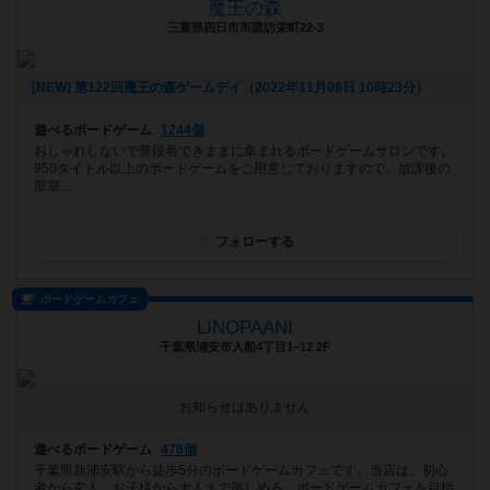
魔王の森
三重県四日市市諏訪栄町22-3
[NEW] 第122回魔王の森ゲームデイ（2022年11月08日 10時23分）
遊べるボードゲーム
1244個
おしゃれしないで普段着できままに集まれるボードゲームサロンです。
950タイトル以上のボードゲームをご用意しておりますので、放課後の
部室...
フォローする
ボードゲームカフェ
LINOPAANI
千葉県浦安市入船4丁目1−12 2F
お知らせはありません
遊べるボードゲーム
478個
千葉県新浦安駅から徒歩5分のボードゲームカフェです。当店は、初心
者から玄人、お子様から大人まで楽しめる、ボードゲームカフェを目指