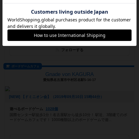
[NEW] 2019ボドゲ収め会 12月29日（日）13:00～終日（2019年12月18日 21時09分）
遊べるボードゲーム
204個
中野の落ち着いた雰囲気のバー空間で、楽しいボドゲと美味しいお酒＆
ゴハンでゆったりと過しませんか？
フォローする
ボードゲームカフェ
Gnade von KAGURA
愛知県名古屋市中村区名駅5-16-17
[NEW] 【ドミニオン会】（2019年09月10日 15時44分）
遊べるボードゲーム
1028個
国際センター駅徒歩1分！名古屋駅から徒歩10分！ 駅近、3階建てのボ
ードゲームカフェです！ 1000種類以上のボードゲームで遊...