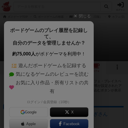
ログイン
閉じる
ボドゲーマTOP
ボードゲームの検索
パンデミック（旧版）
カフェ/店舗
ボードゲームのプレイ履歴を記録し
て、
パンデミック（旧版）
自分のデータを管理しませんか？
31店のカフェ/スペースが提供中
約75,000人
がボドゲーマを利用中！
遊んだボードゲームを記録する
3
1
12
31
トップ
画像
動画
レビュー
カフェ
気になるゲームのレビューを読む
パンデミック（旧版）で遊ぶことができるボードゲームカフェ・プレイスペ
お気に入り作品・所有リストの共
ースが31店登録されています。公開プロフィールの都道府県が設定されたア
カウントでログインすると、同じ都道府県内の店舗に絞り込むボタンが表示
有
されます。
ログイン / 会員登録（10秒）
ボードゲームカフェ
Google
X
大垣のボードゲームカフェ 黒やぎさん
岐阜県大垣市荒川町470-2
Apple
Facebook