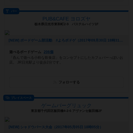
バー
PUB&CAFE ヨロズヤ
栃木県日光市東和町2-9 パステルハイツ1F
[NEW] ボードゲーム部活動 #よろボドゲ（2017年09月30日 18時31分）
遊べるボードゲーム
206個
「呑んで遊べる小粋な飲食店」をコンセプトにしたカフェバーっぽいお
店。 JR日光駅より徒歩2分です。
フォローする
プレイスペース
ゲームバーグリュック
東京都千代田区飯田橋4-2-6 アヴァンセ飯田橋2F
[NEW] シャドウバース大会（2017年05月05日 18時05分）