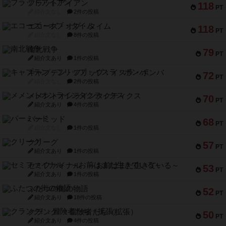
フラットアイアン
118
PT
紹介文なし
2件の投稿
エコーズ・オブ・タイム
118
PT
紹介文なし
8件の投稿
南北戦争
79
PT
紹介文あり
1件の投稿
キャプテン・フリップ：イスラ・ボンバ
72
PT
紹介文なし
2件の投稿
メメントオンラインタクティクス
70
PT
紹介文あり
4件の投稿
パーミッド
68
PT
紹介文なし
1件の投稿
クリーグ
57
PT
紹介文あり
1件の投稿
セミファイナル ～お前はまだ生きている～
53
PT
紹介文あり
1件の投稿
ふたつの街の物語
52
PT
紹介文あり
18件の投稿
クランク! ：冒険者たち（拡張）
50
PT
紹介文あり
4件の投稿