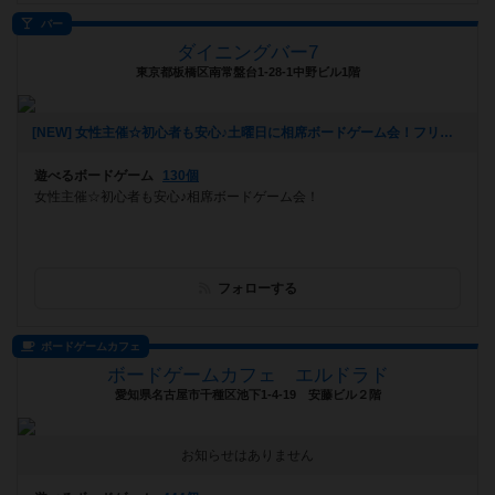
バー
ダイニングバー7
東京都板橋区南常盤台1-28-1中野ビル1階
[NEW] 女性主催☆初心者も安心♪土曜日に相席ボードゲーム会！フリータイム制、遊び放題！（2024年08月10日 15時13分）
遊べるボードゲーム
130個
女性主催☆初心者も安心♪相席ボードゲーム会！
フォローする
ボードゲームカフェ
ボードゲームカフェ エルドラド
愛知県名古屋市千種区池下1-4-19 安藤ビル２階
お知らせはありません