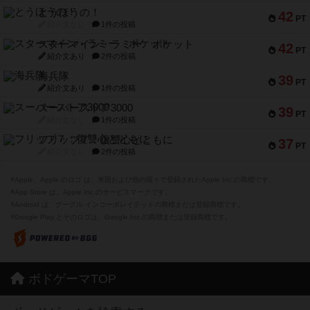
とうほうの！
42
PT
紹介文なし
1件の投稿
スターマイン・ラミー ポケット
42
PT
紹介文あり
2件の投稿
海兵隊
39
PT
紹介文あり
1件の投稿
スーパーストア3000
39
PT
紹介文なし
1件の投稿
フリップ７：復讐心とともに
37
PT
紹介文なし
2件の投稿
※Apple、Apple のロゴ は、米国および他の国々で登録されたApple Inc.の商標です。
※App Store は、Apple Inc.のサービスマークです。
※Android は、グーグル インコーポレイテッドの商標または登録商標です。
※Google Play とそのロゴは、Google Inc.の商標または登録商標です。
ボドゲーマTOP