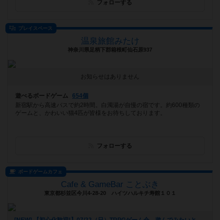
フォローする
プレイスペース
温泉旅館みたけ
神奈川県足柄下郡箱根町仙石原937
お知らせはありません
遊べるボードゲーム
654個
新宿駅から高速バスで約2時間。白濁湯が自慢の宿です。約600種類の
ゲームと、かわいい猫4匹が皆様をお待ちしております。
フォローする
ボードゲームカフェ
Cafe & GameBar ことぶき
東京都杉並区今川4-28-20 ハイツハルキチ寿館１０１