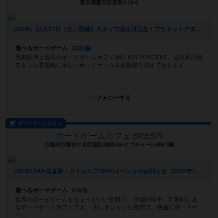
東京都墨田区京島3-13-6
[NEW] 【2月27日（土）開催】スタッフ誕生日記念！プラネットアポカリプス会！！（2021年02月02日 13時24分）
遊べるボードゲーム
1281個
墨田区押上曳舟のボードゲームカフェMILLION PERCENT。古民家の和
モダンな雰囲気に珍しいボードゲームを多数取り揃えております...
フォローする
ボードゲームカフェ
ボードゲームカフェ BRESPI
京都府京都市中京区恵比須町434-2 プチトール884 3階
[NEW] SAN値直葬！クトゥルフTRPGイベントのお知らせ（2020年11月29日 08時03分）
遊べるボードゲーム
649個
世界のボードゲームをちょっといい空間で。 京都の街中、河原町にあ
るボードゲームカフェです。 少しオシャレな空間で、快適にボードゲ
ー...