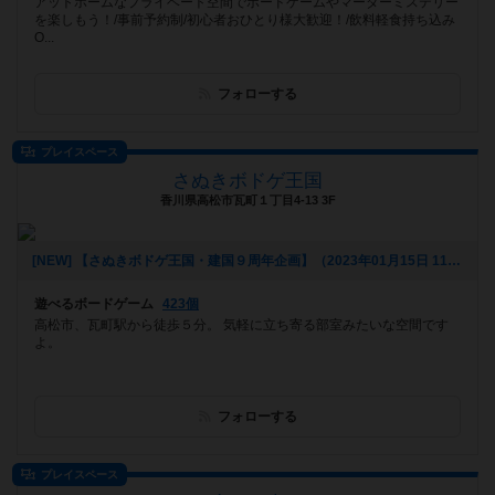
アットホームなプライベート空間でボードゲームやマーダーミステリー
を楽しもう！/事前予約制/初心者おひとり様大歓迎！/飲料軽食持ち込み
O...
フォローする
プレイスペース
さぬきボドゲ王国
香川県高松市瓦町１丁目4-13 3F
[NEW] 【さぬきボドゲ王国・建国９周年企画】（2023年01月15日 11時51分）
遊べるボードゲーム
423個
高松市、瓦町駅から徒歩５分。 気軽に立ち寄る部室みたいな空間です
よ。
フォローする
プレイスペース