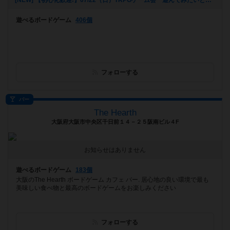
[NEW] 【初心化歓迎!】07/22（日）TRPGゲーム会 遊んでみたいと思ってもなかなか遊ぶ機会を作るのが難しいTRPGを遊んでみませんか？（2018年06月23日 15時24分）
遊べるボードゲーム
406個
フォローする
バー
The Hearth
大阪府大阪市中央区千日前１４－２５阪南ビル４F
お知らせはありません
遊べるボードゲーム
183個
大阪のThe Hearth ボードゲーム カフェ バー. 居心地の良い環境で最も
美味しい食べ物と最高のボードゲームをお楽しみください
フォローする