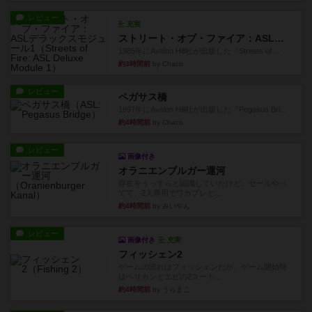
レビュー
充実
ストリート・オブ・ファイア：ASLデラックスモジュール1
1985年にAvalon Hill社が出版した『Streets of ...
約3時間前
by Chaco
レビュー
ペガサス橋
1997年にAvalon Hill社が出版した『Pegasus Bri...
約4時間前
by Chaco
レビュー
画像付き
オラニエンブルガー運河
存在をうっすらと認識していたけど、セールやっ
てて、2人専用でワカプレと...
約4時間前
by みいやん
レビュー
画像付き
充実
フィッシェン2
ゲームの流れはフィッシェンだが、ゲーム開始時
はペリカンとエビの2スート...
約4時間前
by うらまこ