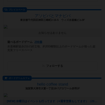
プレイスペース
アソビバとマナビバ
東京都千代田区神田三崎町2-16-5 ウィズ水道橋ビル3F
お知らせはありません
遊べるボードゲーム
296個
水道橋駅徒歩2分の好立地、約300種類以上のボードゲームが揃った超
充実フリースペース
フォローする
ボードゲームカフェ
hello coffee stand
滋賀県大津市大萱一丁目18-7グロワール赤羽2F
[NEW] 水曜日はイベントも行ってます（※通常営業もしてます）（2024年11月22日 16時51分）