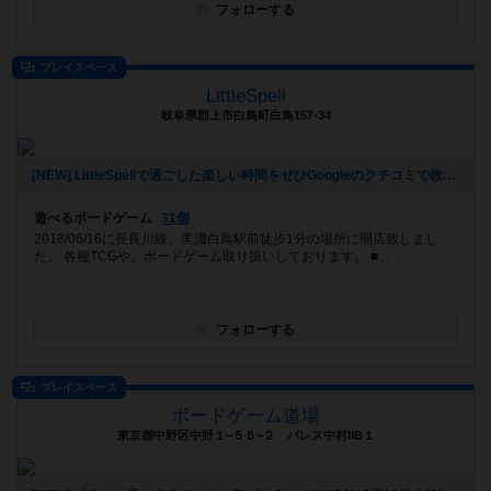
フォローする
プレイスペース
LittleSpell
岐阜県郡上市白鳥町白鳥157-34
[NEW] LittleSpellで過ごした楽しい時間をぜひGoogleのクチコミで教えてください。（2026年03月23日 13時23分）
遊べるボードゲーム
31個
2018/06/16に長良川線、美濃白鳥駅前徒歩1分の場所に開店致しまし
た。 各種TCGや、ボードゲーム取り扱いしております。 ■...
フォローする
プレイスペース
ボードゲーム道場
東京都中野区中野１−５５−２ パレス中村ⅡB１