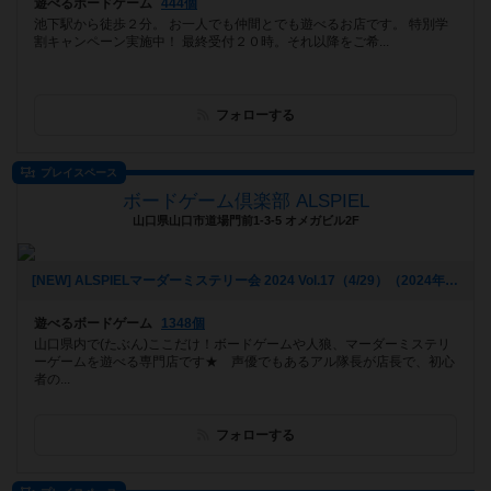
遊べるボードゲーム
444個
池下駅から徒歩２分。 お一人でも仲間とでも遊べるお店です。 特別学
割キャンペーン実施中！ 最終受付２０時。それ以降をご希...
フォローする
プレイスペース
ボードゲーム倶楽部 ALSPIEL
山口県山口市道場門前1-3-5 オメガビル2F
[NEW] ALSPIELマーダーミステリー会 2024 Vol.17（4/29）（2024年04月01日 19時47分）
遊べるボードゲーム
1348個
山口県内で(たぶん)ここだけ！ボードゲームや人狼、マーダーミステリ
ーゲームを遊べる専門店です★ 声優でもあるアル隊長が店長で、初心
者の...
フォローする