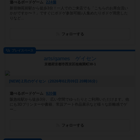
遊べるボードゲーム
224個
新宿御苑前駅から徒歩3分！一人でのご来店でも「こちらのお席合流い
かがですか〜？」ですぐにボドゲ参加可能♪人集めたりボドゲ用意した
りなど...
フォローする
プレイスペース
arts/games ゲイセン
京都府京都市西京区桂南巽町38-1
[NEW] 2月のゲイセン（2026年02月09日 20時36分）
遊べるボードゲーム
920個
阪急桂駅から徒歩3分。 広い空間でゆったりとご利用いただけます。他
にも3Dプリンターや書籍、常設アート作品展示など様々な距離感でゲ
ー...
フォローする