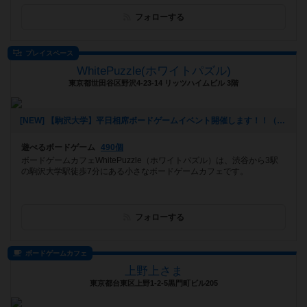
フォローする
プレイスペース
WhitePuzzle(ホワイトパズル)
東京都世田谷区野沢4-23-14 リッツハイムビル 3階
[NEW] 【駒沢大学】平日相席ボードゲームイベント開催します！！（2023年02月14日 11時49分）
遊べるボードゲーム
490個
ボードゲームカフェWhitePuzzle（ホワイトパズル）は、渋谷から3駅
の駒沢大学駅徒歩7分にある小さなボードゲームカフェです。
フォローする
ボードゲームカフェ
上野上さま
東京都台東区上野1-2-5黒門町ビル205