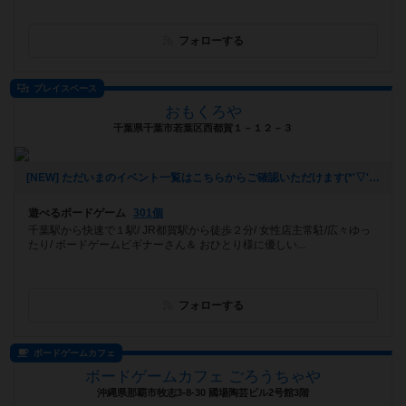
フォローする
プレイスペース
おもくろや
千葉県千葉市若葉区西都賀１－１２－３
[NEW] ただいまのイベント一覧はこちらからご確認いただけます(*'▽')b（2023年05月13日 20時17分）
遊べるボードゲーム
301個
千葉駅から快速で１駅/ JR都賀駅から徒歩２分/ 女性店主常駐/広々ゆっ
たり/ ボードゲームビギナーさん＆ おひとり様に優しい...
フォローする
ボードゲームカフェ
ボードゲームカフェ ごろうちゃや
沖縄県那覇市牧志3-8-30 國場陶芸ビル2号館3階