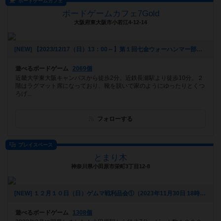
ボードゲームカフェ
ボードゲームカフェ7Gold
大阪府東大阪市小若江4-12-14
[NEW] 【2023/12/17（日）13：00～】第１回七金ウォーハンマー部（2023年12月06日 16時25分）
遊べるボードゲーム
2069個
近畿大学東大阪キャンパスから徒歩2分。近鉄長瀬駅より徒歩10分。２
階はラグマット席になっており、靴を脱いで家のようにゆったりとくつ
ろげ...
フォローする
プレイスペース
とまり木
神奈川県小田原市栄町3丁目12-8
[NEW] １２月１０日（日）ゲムマ戦利品会①（2023年11月30日 18時05分）
遊べるボードゲーム
1308個