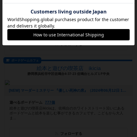
[NEW] ボードゲーム初心者大集合の会(参加者募集中)（2024年06月21日 09時28分）
遊べるボードゲーム
1138個
神奈川県藤沢市の湘南台駅西口より徒歩3分！ ボードゲームが遊べて買
えて楽しめるお店です！ 皆様のご来店楽しみにお待ちしております(^^)
フォローする
ボードゲームカフェ
絵本と遊びの喫茶店 ikicia
静岡県浜松市中区佐鳴台4-37-23 佐鳴台ヒルズ１F中央
[NEW] マーダーミステリー 『優しい死神の席』（2024年06月12日 15時47分）
遊べるボードゲーム
777個
絵本と遊びの喫茶店ikiciaは、佐鳴台のホワイトストリート沿いにある
ボードゲームと絵本を楽しむ事ができるカフェです。こどもから大人
ま...
フォローする