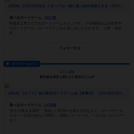
[NEW] 【1月18日(水)】スタッフも一緒に遊ぶ会＠池袋上さま（2023年01月09日 23時09分）
遊べるボードゲーム
1627個
秋葉原上野エリアのボードゲームカフェです。1700種類以上の世界中
のボードゲーム・カードゲームをお楽しみいただけます。 上野・御徒
町...
フォローする
ボードゲームカフェ
U-cafe
東京都台東区上野1-2-6 長谷川ビル2F
[NEW] 【オース】夜の新作ボードゲーム会【食事付】（2023年01月09日 20時31分）
遊べるボードゲーム
1339個
"好きが集まる場所" 美味しい料理やお酒を大切な人と。ボードゲーム
やダーツを気の知れた仲間と。気軽にコーヒーを。一人でゆったりバー
タイ...