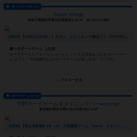
ボードゲームカフェ
Banjo Village
神奈川県横浜市港北区新横浜2-14-24 SK‐Ⅱビル５階A
[NEW] 【3/30(土)15:00～】カタン・ドミニオンで遊ぼう！（2024年03月23日 14時37分）
遊べるボードゲーム
346個
ボードゲームカフェ バンジョービレッジ 大正浪漫あふれる ボードゲー
ム カフェ！ 300種類 以上のボードゲームが楽しめる！ ※ご予約...
フォローする
ボードゲームカフェ
中野ボードゲーム＆ダイニングバーkurumari
東京都中野区中野2-28-1中野JMビル2F
[NEW] 【初心者歓迎】2/8（木）正体隠匿ゲーム「Quest クエスト」をやろう！苦手でも一緒に楽しめます！（2024年02月07日 20時06分）