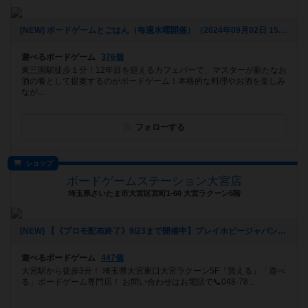
[NEW] ボードゲームとごはん（毎週水曜開催）（2024年09月02日 15時30分）
遊べるボードゲーム
376個
東三国駅徒歩１分！12年目を迎えるカフェバーで、マスターが新たなお
酒の肴として提案するのがボードゲーム！本格的な料理やお酒を楽しみ
なが...
フォローする
ショップ
ボードゲームステーション大宮店
埼玉県さいたま市大宮区宮町1-60 大宮ラクーン5階
[NEW] 【《プロモ配布終了》9/23まで開催中】プレイホビージャパン！第31回 クトナー・ホラ：銀の町《土地権協定》体験会（2024年08月11日 16時22分）
遊べるボードゲーム
447個
大宮駅から徒歩3分！ 埼玉県大宮東口大宮ラクーン5F「買える」「遊べ
る」ボードゲーム専門店！ お問い合わせはお電話で📞048-78...