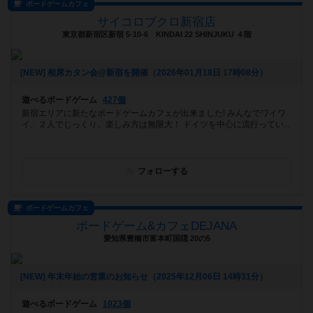
ボードゲームカフェ
サイコロブクロ新宿店
東京都新宿区新宿 5-10-6 KINDAI 22 SHINJUKU ４階
[NEW] 相席カタン会@新宿を開催（2026年01月18日 17時08分）
遊べるボードゲーム
427個
新宿エリアに新たなボードゲームカフェが出来ました! みんなでワイワ
イ、２人でじっくり、楽しみ方は無限大！ ドイツを中心に流行ってい...
フォローする
ボードゲームカフェ
ボードゲーム&カフェDEJANA
愛知県豊橋市富本町国隠 20の5
[NEW] 年末年始の営業のお知らせ（2025年12月06日 14時31分）
遊べるボードゲーム
1023個