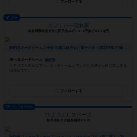
フォローする
バー
カフェバー隠れ家
神奈川県横浜市港北区日吉本町1-3-18甲南ビルB1南号
[NEW] ボードゲーム女子会 IN横浜日吉☆お菓子の会（2023年01月06日 17時18分）
遊べるボードゲーム
556個
ひとりでもみんなでも。ボードゲームとマンガとお酒が一緒に楽しめる
喫茶店です。
フォローする
プレイスペース
ひまつぶしスペース
岐阜県岐阜市鏡島精華1-9-20