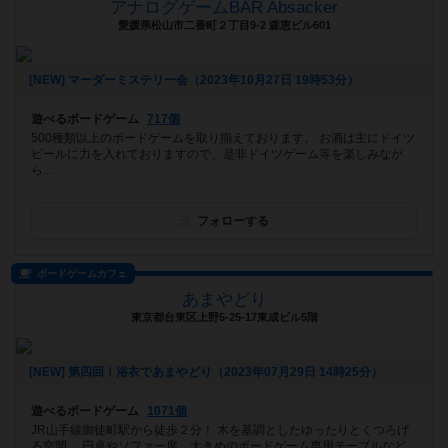
アナログゲームBAR Absacker
愛媛県松山市二番町２丁目9-2 森恵ビル601
[NEW] マーダーミステリー会（2023年10月27日 19時53分）
遊べるボードゲーム
717個
500種類以上のボードゲームを取り揃えております。 お酒は主にドイツ
ビールに力を入れておりますので、是非ドイツゲーム等を楽しみなが
ら...
フォローする
ボードゲームカフェ
あまやどり
東京都台東区上野5-25-17東成ビル5階
[NEW] 第四回！浴衣であまやどり（2023年07月29日 14時25分）
遊べるボードゲーム
1071個
JR山手線御徒町駅から徒歩２分！ 木を基調としたゆったりとくつろげ
る空間。 円卓やソファー席、大きめのボードゲーム専用テーブルなど...