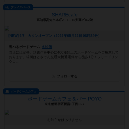
プレイスペース
SHAREcafe
高知県高知市本町2－1－15安藤ビル2階
[NEW] 6/7 カタンオープン（2026年05月22日 08時24分）
遊べるボードゲーム
630個
当店には定番、話題作を中心に400種類上のボードゲームをご用意して
おります。場所はとさでん交通大橋通電停から徒歩1分！フリードリン
クコ...
フォローする
ボードゲームカフェ
ボードゲームカフェ＆バー POYO
東京都新宿区新宿1丁目15-7
お知らせはありません