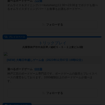
遊べるボードゲーム
722個
オムライス＆ダイニングバーkurumariは11:30〜23:30までボドゲも遊べ
るオムライスダイニングバー！お食事もお酒もボードゲー...
フォローする
プレイスペース
トリックプレイ
兵庫県神戸市中央区琴ノ緒町５－５－２上東ビル3階
[NEW] 大晦日年越しゲーム会（2023年12月07日 19時02分）
遊べるボードゲーム
688個
神戸三宮のボードゲーム専門店です。ボードゲームの販売とプレイスペ
ースの運営をしております。1000種類以上のボードゲームが遊べま
す。
フォローする