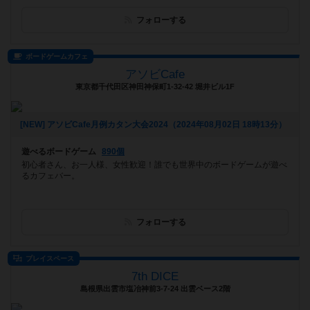
フォローする
ボードゲームカフェ
アソビCafe
東京都千代田区神田神保町1-32-42 堀井ビル1F
[NEW] アソビCafe月例カタン大会2024（2024年08月02日 18時13分）
遊べるボードゲーム
890個
初心者さん、お一人様、女性歓迎！誰でも世界中のボードゲームが遊べ
るカフェバー。
フォローする
プレイスペース
7th DICE
島根県出雲市塩冶神前3-7-24 出雲ベース2階