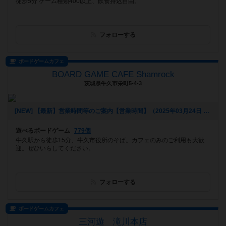
徒歩5分 ゲーム種類400以上、飲食持込自由。
フォローする
ボードゲームカフェ
BOARD GAME CAFE Shamrock
茨城県牛久市栄町5-4-3
[NEW] 【最新】営業時間等のご案内【営業時間】（2025年03月24日 13時02分）
遊べるボードゲーム
779個
牛久駅から徒歩15分、牛久市役所のそば。カフェのみのご利用も大歓
迎。ぜひいらしてください。
フォローする
ボードゲームカフェ
三河遊 滝川本店