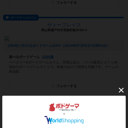
フォローする
ボードゲームカフェ
サトープレイス
岡山県瀬戸内市長船町飯井382-4
[NEW] 7月21日ボードゲームDAY!（2024年07月02日 02時34分）
遊べるボードゲーム
1046個
ベーカリー&ボードゲームカフェ。営業は金土、パンの販売とカフェ色
強めのボードゲームカフェで、飲食のみのご利用も可能です。ゲームの
新品販...
フォローする
プレイスペース
ボードゲームショップあそびば
神奈川県藤沢市湘南台2丁目22-17