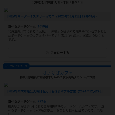
北海道滝川市朝日町西４丁目１番３１号
[NEW] マーダーミステリーって？（2025年03月11日 22時48分）
遊べるボードゲーム
1059個
北海道滝川市にある「元気」「体験」を提供する場所をコンセプトとし
たボードゲームのカフェ＆バーです！ 友だちや恋人、家族と心ゆくま
でボ...
フォローする
プレイスペース
はまりばカフェ
神奈川県横浜市西区桜木町7-45-2 横浜高島タウンハイツ2階
[NEW] 年末年始は大晦日も元日も休まずフル営業（2024年12月29日 20時19分）
遊べるボードゲーム
722個
横浜駅から徒歩8分にある全席相席OKのボードゲームカフェです。 遊
べるボードゲームは700種類以上、おひとり様も歓迎ですので、気軽
に...