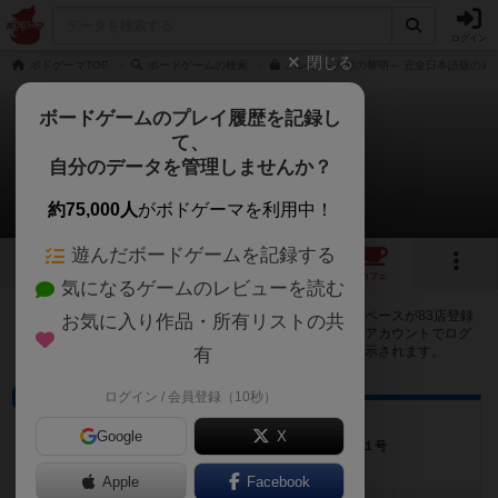
ログイン
閉じる
ボドゲーマTOP
ボードゲームの検索
パレオ ～人類の黎明～ 完全日本語版の通
ボードゲームのプレイ履歴を記録し
て、
パレオ
自分のデータを管理しませんか？
83店のカフェ/スペースが提供中
約75,000人
がボドゲーマを利用中！
遊んだボードゲームを記録する
8
6
11
83
トップ
画像
動画
レビュー
カフェ
気になるゲームのレビューを読む
パレオで遊ぶことができるボードゲームカフェ・プレイスペースが83店登録
お気に入り作品・所有リストの共
されています。公開プロフィールの都道府県が設定されたアカウントでログ
インすると、同じ都道府県内の店舗に絞り込むボタンが表示されます。
有
ログイン / 会員登録（10秒）
ボードゲームカフェ
Friends Friends
Google
X
福岡県福岡市博多区祇園町４−６平田ビル４０１号
Apple
Facebook