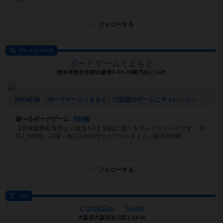
フォローする
プレイスペース
ボードゲームくまもと
熊本県熊本市東区健軍3−50−19菊乃井ビル2F
[NEW] 🎲 「ボードゲームくまもと」で話題のゲームにチャレンジ！ 🚀✨（2024年12月16日 12時53分）
遊べるボードゲーム
994個
【市電健軍町電停より徒歩1分】気軽に遊べるプレイスペースです。 平
日1,500円、日曜・祝日1,800円で☆フリータイム（最長7時間...
フォローする
バー
Cafe&Bar Swell
大阪府大阪市淀川区2-12-20