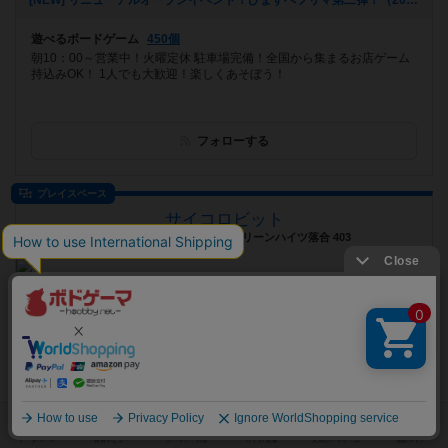
[NEW] リニューアルオープンイベント！ひますぺフリマ第二弾！（2022年11月18日 17時24分）
遊べるボードゲーム
450個
朝10：00～営業中！火曜定休 駐車場完備！全国から集まるお店ゲーム
持込みOK！ 1人でも大歓迎！楽しくあそぼう！
フォローする
プレイスペース
サイコロビット
東京都新宿区下落合1-14-7 グリーンハイツ落合 403
お知らせはありません
遊べるボードゲーム
524個
「いっしょに遊ぶ仲間が見つかるみんなのボドゲルーム」がコンセプト
のお店。完全オンライン予約、ボードゲーム専用テーブル、553タイト
ル ...
フォローする