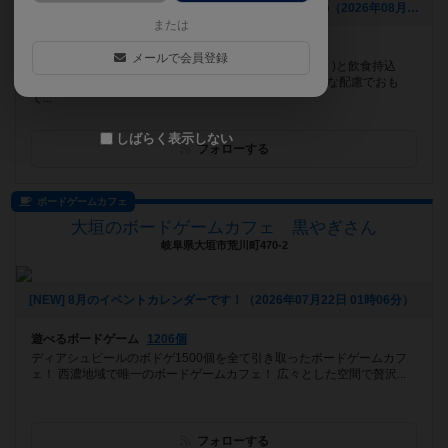
[NEW] 福岡・博多でボードゲーム婚活開催！8月29日㈰（2026年08月05日 16時55分）
または
遊べるボードゲーム
455個
メールで会員登録
博多のボードゲームカフェ♡広いテーブル(最長220㎝！)と飲食持込
OK！ 女性が作り上げたボードゲームカフェで、細やかな配慮でおも
て...
しばらく表示しない
フォローする
ボードゲームカフェ
大垣のボードゲームカフェ 黒やぎさん
岐阜県大垣市荒川町470-2
[NEW] 8月のイベントカレンダーです！（2026年07月22日 01時06分）
遊べるボードゲーム
1206個
ディアシュピールのボドゲ1500個を全て引き取ったボードゲームカフ
ェ！ 西濃地域で唯一のボードゲームカフェ！ 広々とした空間で贅沢...
フォローする