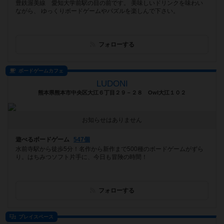
豊鉄渥美線 愛知大学前駅の目の前です。 美味しいドリンクを味わい
ながら、 ゆっくりボードゲームやパズルを楽しんで下さい。
フォローする
ボードゲームカフェ
LUDONI
熊本県熊本市中央区大江６丁目２９－２８ Owl大江１０２
お知らせはありません
遊べるボードゲーム
547個
水前寺駅から徒歩5分！名作から新作まで500種のボードゲームがずら
り。はちみつソフト片手に、今日も冒険の時間！
フォローする
プレイスペース