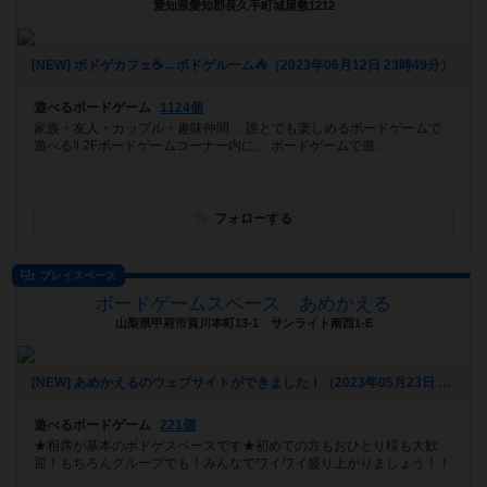
愛知県愛知郡長久手町城屋敷1212
[NEW] ボドゲカフェ☕️→ボドゲルーム⛺️（2023年06月12日 23時49分）
遊べるボードゲーム
1124個
家族・友人・カップル・趣味仲間… 誰とでも楽しめるボードゲームで
遊べる‼️ 2Fボードゲームコーナー内に、 ボードゲームで遊...
フォローする
プレイスペース
ボードゲームスペース あめかえる
山梨県甲府市貢川本町13-1 サンライト南西1-E
[NEW] あめかえるのウェブサイトができました！（2023年05月23日 20時51分）
遊べるボードゲーム
221個
★相席が基本のボドゲスペースです★初めての方もおひとり様も大歓
迎！もちろんグループでも！みんなでワイワイ盛り上がりましょう！！