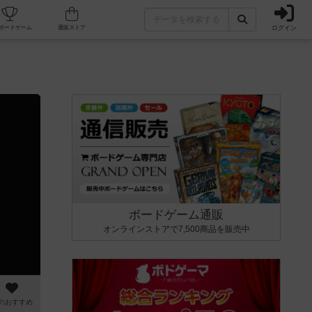
ログイン
カフェ/店舗
人気ボードゲーム
通販ストア
ボードゲーム通販
オンラインストアで7,500商品を販売中
のおすすめ