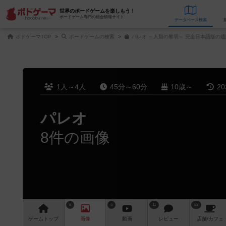
世界のボードゲームを楽しもう！
ボードゲーム専門の総合情報サイト
データベース
検
ボドゲーマTOP
ボードゲームの検索
パレオ ～人類の黎明～ 完全日本語版の通
1人～4人
45分～60分
10歳～
2
パレオ
8件の画像
8
6
11
83
ゲーム
トップ
画像
動画
レビュー
店舗/
カフェ