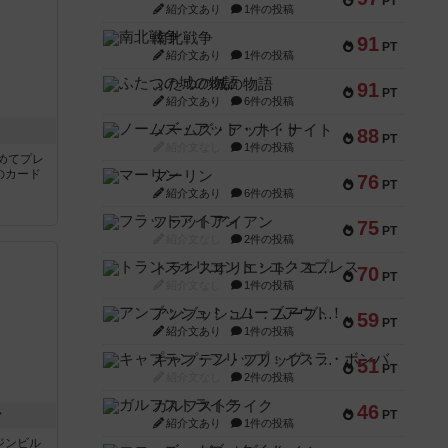
PT
紹介文あり
1件の投稿
南北戦争
91
PT
紹介文あり
1件の投稿
ふたつの城の物語
91
PT
紹介文あり
6件の投稿
ノームズ・アット・ナイト
き
88
PT
紹介文なし
1件の投稿
めてプレ
のカード
マーリン
76
PT
紹介文あり
6件の投稿
フラットアイアン
75
PT
紹介文なし
2件の投稿
トランスオリエント・エクスプレス
70
PT
紹介文なし
1件の投稿
アンブッシュ！：ムーブアウト！
59
PT
紹介文あり
1件の投稿
キャプテン・フリップ：イスラ・ボンバ
51
PT
紹介文なし
2件の投稿
ガルフストライク
46
ン
PT
紹介文あり
1件の投稿
ジンビル