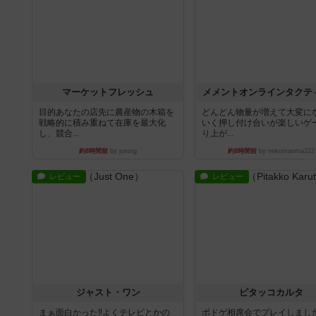
マーケットフレッシュ
メメントオンラインタクテ
目的あなたの店先に農産物の木箱を
どんどん物量が増えて大変に
戦略的に積み重ねて在庫を最大化
いく押し付け合いが楽しいゲ
し、競合...
り上が...
約8時間前
by jurong
約8時間前
by nekomanma222
レビュー
レビュー
ジャスト・ワン
ピタッコカルタ
まぁ面白かった‼️よくテレビとかの
ボドゲ相席会でプレイしまし