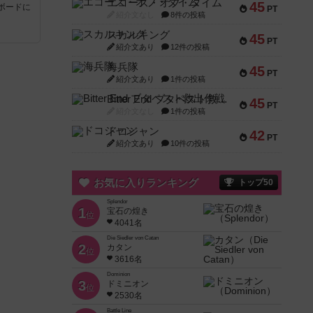
エコーズ・オブ・タイム
45
ボードに
PT
紹介文なし
8件の投稿
スカルキング
45
PT
紹介文あり
12件の投稿
海兵隊
45
PT
紹介文あり
1件の投稿
Bitter End ブタペスト救出作戦
45
PT
紹介文なし
1件の投稿
ドコジャン
42
PT
紹介文あり
10件の投稿
お気に入りランキング
トップ50
Splendor
1
宝石の煌き
位
4041名
Die Siedler von Catan
2
カタン
位
3616名
Dominion
3
ドミニオン
位
2530名
Battle Line