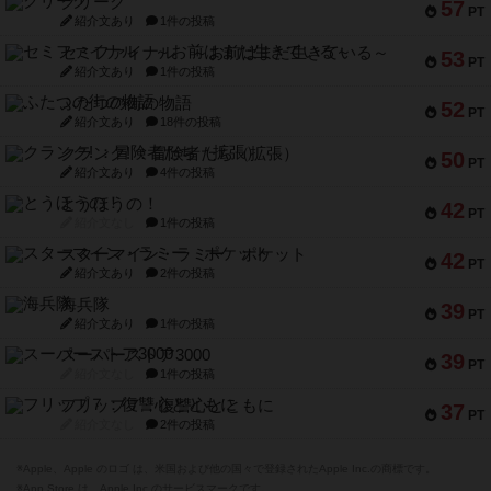
クリーグ
57
PT
紹介文あり
1件の投稿
セミファイナル ～お前はまだ生きている～
53
PT
紹介文あり
1件の投稿
ふたつの街の物語
52
PT
紹介文あり
18件の投稿
クランク! ：冒険者たち（拡張）
50
PT
紹介文あり
4件の投稿
とうほうの！
42
PT
紹介文なし
1件の投稿
スターマイン・ラミー ポケット
42
PT
紹介文あり
2件の投稿
海兵隊
39
PT
紹介文あり
1件の投稿
スーパーストア3000
39
PT
紹介文なし
1件の投稿
フリップ７：復讐心とともに
37
PT
紹介文なし
2件の投稿
※Apple、Apple のロゴ は、米国および他の国々で登録されたApple Inc.の商標です。
※App Store は、Apple Inc.のサービスマークです。