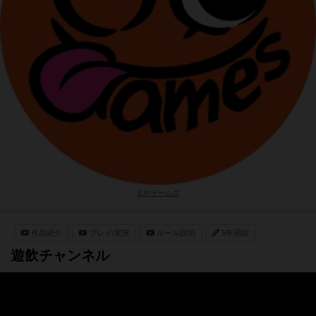
EJPゲームズ
作品紹介
プレイ/実況
ルール説明
5年弱前
遊飲チャンネル