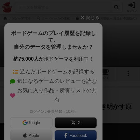
ログイン
閉じる
ボドゲーマTOP
ボードゲームの検索
パレオ ～人類の黎明～ 完全日本語版の通
ボードゲームのプレイ履歴を記録し
て、
パレオ
自分のデータを管理しませんか？
6件の動画
約75,000人
がボドゲーマを利用中！
遊んだボードゲームを記録する
8
6
11
83
トップ
画像
動画
レビュー
カフェ
気になるゲームのレビューを読む
お気に入り作品・所有リストの共
作品紹介
ルール説明
5年弱前
有
【パレオ】大賞受賞作！ 未知を解き明かす原
ログイン / 会員登録（10秒）
始時代協力ゲーム【ルール説明】
Google
X
Apple
Facebook