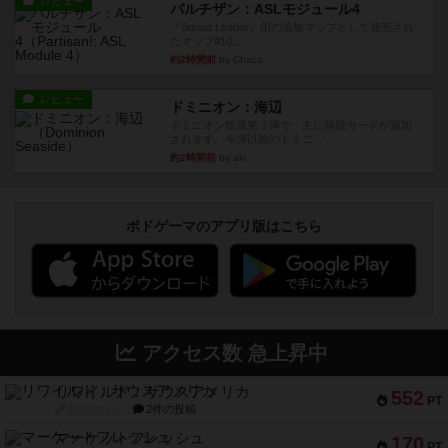
レビュー
パルチザン：ASLモジュール4
『Squad Leader』用の追加マップとして発売され
たマップ#10...
約2時間前
by Chaco
レビュー
ドミニオン：海辺
ドミニオン拡張第３弾で、主に持続カードが追加
されます。今弾以前のドミニ...
約2時間前
by aki
ボドゲーマのアプリ版はこちら
アクセス数 急上昇中
リワイルド：サウスアメリカ
552
PT
紹介文なし
2件の投稿
マーケットフレッシュ
170
PT