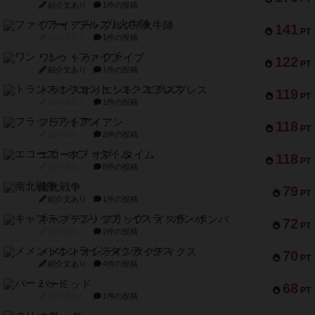
紹介文あり
1件の投稿
ファイアー・ブルズ / 火牛陣
141
PT
紹介文なし
1件の投稿
ワン・トゥ・ファイブ
122
PT
紹介文あり
1件の投稿
トランスオリエント・エクスプレス
119
PT
紹介文なし
1件の投稿
フラットアイアン
118
PT
紹介文なし
2件の投稿
エコーズ・オブ・タイム
118
PT
紹介文なし
8件の投稿
南北戦争
79
PT
紹介文あり
1件の投稿
キャプテン・フリップ：イスラ・ボンバ
72
PT
紹介文なし
2件の投稿
メメントオンラインタクティクス
70
PT
紹介文あり
4件の投稿
パーミッド
68
PT
紹介文なし
1件の投稿