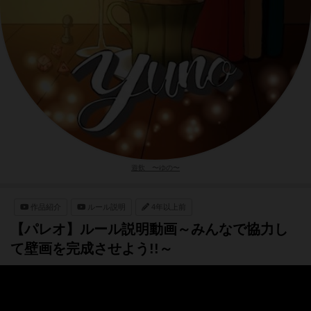
遊飲 〜ゆの〜
作品紹介
ルール説明
4年以上前
【パレオ】ルール説明動画～みんなで協力し
て壁画を完成させよう!!～