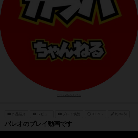
カラハちゃんねる
作品紹介
レビュー
プレイ/実況
09:29～
約3年前
パレオのプレイ動画です