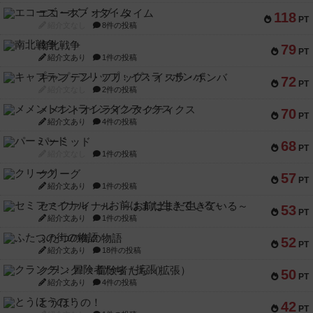
エコーズ・オブ・タイム
118
PT
紹介文なし
8件の投稿
南北戦争
79
PT
紹介文あり
1件の投稿
キャプテン・フリップ：イスラ・ボンバ
72
PT
紹介文なし
2件の投稿
メメントオンラインタクティクス
70
PT
紹介文あり
4件の投稿
パーミッド
68
PT
紹介文なし
1件の投稿
クリーグ
57
PT
紹介文あり
1件の投稿
セミファイナル ～お前はまだ生きている～
53
PT
紹介文あり
1件の投稿
ふたつの街の物語
52
PT
紹介文あり
18件の投稿
クランク! ：冒険者たち（拡張）
50
PT
紹介文あり
4件の投稿
とうほうの！
42
PT