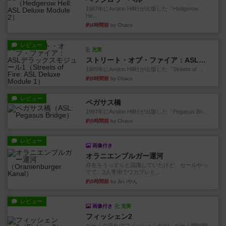
1987年にAvalon Hill社が出版した『Hedgerow
He...
約4時間前
by Chaco
レビュー
充実
ストリート・オブ・ファイア：ASLデラックスモジュール1
1985年にAvalon Hill社が出版した『Streets of ...
約5時間前
by Chaco
レビュー
ペガサス橋
1997年にAvalon Hill社が出版した『Pegasus Bri...
約5時間前
by Chaco
レビュー
画像付き
オラニエンブルガー運河
存在をうっすらと認識していたけど、セールやっ
てて、2人専用でワカプレと...
約5時間前
by みいやん
レビュー
画像付き
充実
フィッシェン2
ゲームの流れはフィッシェンだが、ゲーム開始時