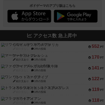
ボドゲーマのアプリ版はこちら
アクセス数 急上昇中
リワイルド：サウスアメリカ
552
PT
紹介文なし
2件の投稿
マーケットフレッシュ
170
PT
紹介文あり
1件の投稿
ファイアー・ブルズ / 火牛陣
141
PT
紹介文なし
1件の投稿
ワン・トゥ・ファイブ
122
PT
紹介文あり
1件の投稿
トランスオリエント・エクスプレス
119
PT
紹介文なし
1件の投稿
フラットアイアン
118
PT
紹介文なし
2件の投稿