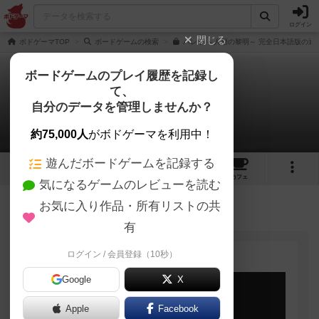
ログイン
閉じる
ボドゲーマTOP
ボードゲームの検索
パレオ ～人類の黎明～ 完全日本語版の通
ボードゲームのプレイ履歴を記録し
て、
パレオ
自分のデータを管理しませんか？
EJPゲームズさんのルール/インスト
約75,000人
がボドゲーマを利用中！
遊んだボードゲームを記録する
8
6
11
83
トップ
画像
動画
レビュー
カフェ
気になるゲームのレビューを読む
お気に入り作品・所有リストの共
91名
0名
0
5年弱前
有
ログイン / 会員登録（10秒）
Google
X
Apple
Facebook