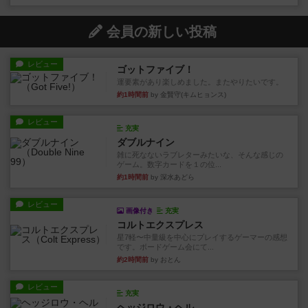
会員の新しい投稿
レビュー
ゴットファイブ！
運要素があり楽しめました。またやりたいです。
約1時間前
by 金賢守(キムヒョンス)
レビュー
充実
ダブルナイン
雑に死なないラブレターみたいな、そんな感じの
ゲーム。数字カードを１の位...
約1時間前
by 深水あどら
レビュー
画像付き
充実
コルトエクスプレス
星7軽〜中量級を中心にプレイするゲーマーの感想
です。ボードゲーム会にて...
約2時間前
by おとん
レビュー
充実
ヘッジロウ・ヘル