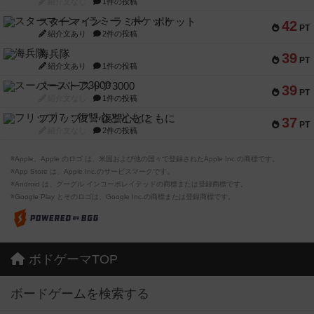
紹介文なし
1件の投稿
スターマイン・ラミー ポケット
42
PT
紹介文あり
2件の投稿
海兵隊
39
PT
紹介文あり
1件の投稿
スーパーストア3000
39
PT
紹介文なし
1件の投稿
フリップ７：復讐心とともに
37
PT
紹介文なし
2件の投稿
※Apple、Apple のロゴ は、米国および他の国々で登録されたApple Inc.の商標です。
※App Store は、Apple Inc.のサービスマークです。
※Android は、グーグル インコーポレイテッドの商標または登録商標です。
※Google Play とそのロゴは、Google Inc.の商標または登録商標です。
ボドゲーマTOP
ボードゲームを検索する