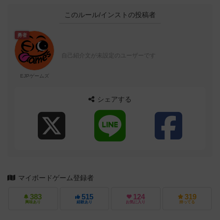
このルール/インストの投稿者
勇者
自己紹介文が未設定のユーザーです
EJPゲームズ
シェアする
マイボードゲーム登録者
383
515
124
319
興味あり
経験あり
お気に入り
持ってる