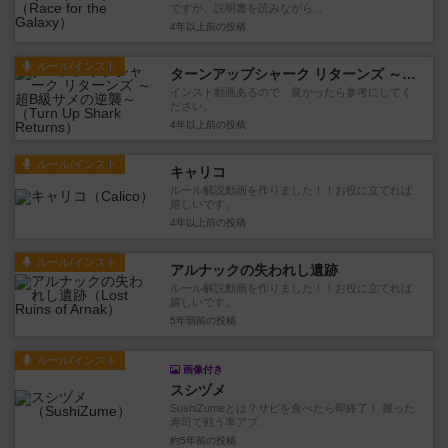
ですが、説明書を読みながら...
4年以上前
の投稿
ルール/インスト
ターンアップシャーク リターンズ ～超B級サメの逆襲～
インスト動画あるので、良かったら参考にしてく
ださい。
4年以上前
の投稿
ルール/インスト
キャリコ
ルール解説動画を作りました！！お役に立てれば
嬉しいです。
4年以上前
の投稿
ルール/インスト
アルナックの失われし遺跡
ルール解説動画を作りました！！お役に立てれば
嬉しいです。
5年弱前
の投稿
ルール/インスト
画像付き
スシヅメ
SushiZumeとは？サビを食べたら即終了！ 握った
寿司で戦う準アブ...
約5年前
の投稿