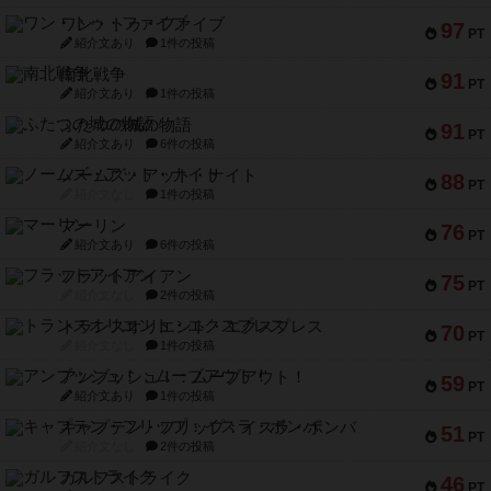
ワン・トゥ・ファイブ
97
PT
紹介文あり
1件の投稿
南北戦争
91
PT
紹介文あり
1件の投稿
ふたつの城の物語
91
PT
紹介文あり
6件の投稿
ノームズ・アット・ナイト
88
PT
紹介文なし
1件の投稿
マーリン
76
PT
紹介文あり
6件の投稿
フラットアイアン
75
PT
紹介文なし
2件の投稿
トランスオリエント・エクスプレス
70
PT
紹介文なし
1件の投稿
アンブッシュ！：ムーブアウト！
59
PT
紹介文あり
1件の投稿
キャプテン・フリップ：イスラ・ボンバ
51
PT
紹介文なし
2件の投稿
ガルフストライク
46
PT