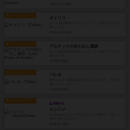
4年以上前
の投稿
ルール/インスト
キャリコ
ルール解説動画を作りました！！お役に立てれば
嬉しいです。
4年以上前
の投稿
ルール/インスト
アルナックの失われし遺跡
ルール解説動画を作りました！！お役に立てれば
嬉しいです。
5年弱前
の投稿
ルール/インスト
パレオ
簡単なルール解説動画を作ってみたので、ぜひ参
考にしてください！
5年弱前
の投稿
ルール/インスト
画像付き
スシヅメ
SushiZumeとは？サビを食べたら即終了！ 握った
寿司で戦う準アブ...
約5年前
の投稿