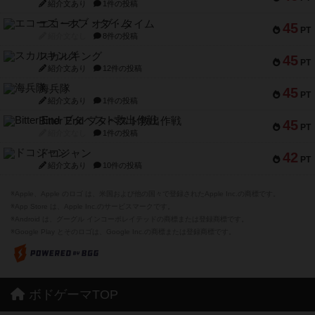
紹介文あり
1件の投稿
エコーズ・オブ・タイム
45
PT
紹介文なし
8件の投稿
スカルキング
45
PT
紹介文あり
12件の投稿
海兵隊
45
PT
紹介文あり
1件の投稿
Bitter End ブタペスト救出作戦
45
PT
紹介文なし
1件の投稿
ドコジャン
42
PT
紹介文あり
10件の投稿
※Apple、Apple のロゴ は、米国および他の国々で登録されたApple Inc.の商標です。
※App Store は、Apple Inc.のサービスマークです。
※Android は、グーグル インコーポレイテッドの商標または登録商標です。
※Google Play とそのロゴは、Google Inc.の商標または登録商標です。
ボドゲーマTOP