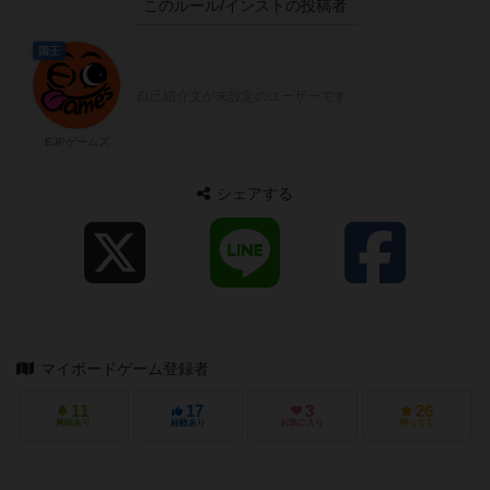
このルール/インストの投稿者
国王
自己紹介文が未設定のユーザーです
EJPゲームズ
シェアする
マイボードゲーム登録者
11
17
3
26
興味あり
経験あり
お気に入り
持ってる