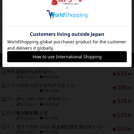
約14時間前
by mob567
ボドゲーマのアプリ版はこちら
アクセス数 急上昇中
無限まちがいさがし
574
PT
紹介文あり
2件の投稿
リワイルド：サウスアメリカ
389
PT
紹介文なし
2件の投稿
アンダー・ザ・テーブラー
378
PT
紹介文あり
1件の投稿
宵と暁の呪文書
133
PT
紹介文あり
8件の投稿
セミファイナル ～お前はまだ生きている～
103
PT
紹介文あり
1件の投稿