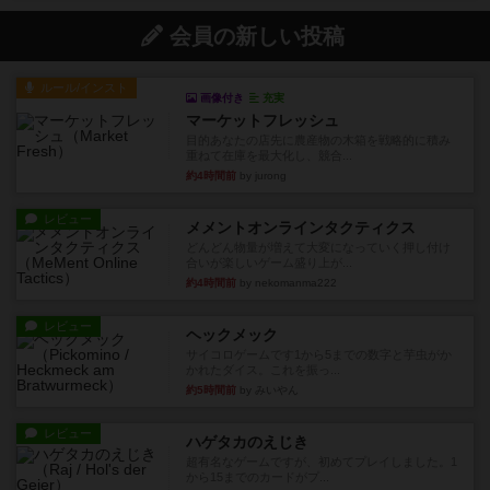
会員の新しい投稿
ルール/インスト
画像付き
充実
マーケットフレッシュ
目的あなたの店先に農産物の木箱を戦略的に積み
重ねて在庫を最大化し、競合...
約4時間前
by jurong
レビュー
メメントオンラインタクティクス
どんどん物量が増えて大変になっていく押し付け
合いが楽しいゲーム盛り上が...
約4時間前
by nekomanma222
レビュー
ヘックメック
サイコロゲームです1から5までの数字と芋虫がか
かれたダイス。これを振っ...
約5時間前
by みいやん
レビュー
ハゲタカのえじき
超有名なゲームですが、初めてプレイしました。1
から15までのカードがプ...