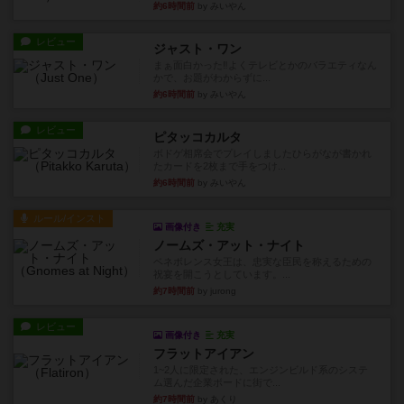
約6時間前
by みいやん
レビュー
ジャスト・ワン
まぁ面白かった‼️よくテレビとかのバラエティなん
かで、お題がわからずに...
約6時間前
by みいやん
レビュー
ピタッコカルタ
ボドゲ相席会でプレイしましたひらがなが書かれ
たカードを2枚まで手をつけ...
約6時間前
by みいやん
ルール/インスト
画像付き
充実
ノームズ・アット・ナイト
ベネボレンス女王は、忠実な臣民を称えるための
祝宴を開こうとしています。...
約7時間前
by jurong
レビュー
画像付き
充実
フラットアイアン
1~2人に限定された、エンジンビルド系のシステ
ム選んだ企業ボードに街で...
約7時間前
by あくり