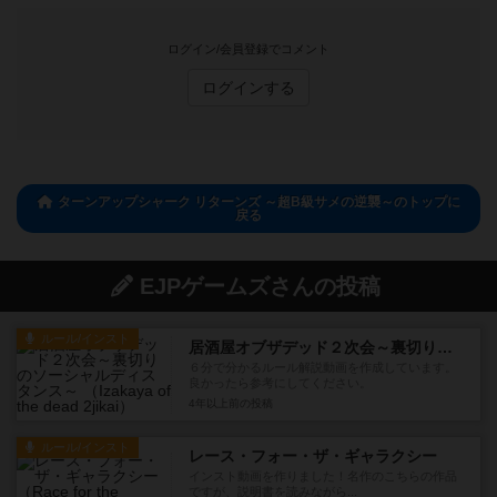
ログイン/会員登録でコメント
ログインする
ターンアップシャーク リターンズ ～超B級サメの逆襲～のトップに
戻る
EJPゲームズさんの投稿
ルール/インスト
居酒屋オブザデッド２次会～裏切りのソーシャルディスタンス～
６分で分かるルール解説動画を作成しています。
良かったら参考にしてください。
4年以上前
の投稿
ルール/インスト
レース・フォー・ザ・ギャラクシー
インスト動画を作りました！名作のこちらの作品
ですが、説明書を読みながら...