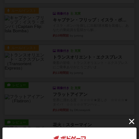
ルール/インスト
画像付き
充実
キャプテン・フリップ：イスラ・ボンバ
イスラ・ボンバを探しに出航!潜水艦を装備し、あ
なたの乗組員を監獄から解...
約10時間前
by jurong
ルール/インスト
画像付き
充実
トランスオリエント・エクスプレス
乗客の皆様、トランスオリエント・エクスプレス
にご乗車ありがとうございま...
約11時間前
by jurong
レビュー
画像付き
充実
フラットアイアン
世界に浸れる度 ☆☆☆☆★楽しさ ☆☆☆☆★
タイパ ☆☆☆☆☆マンハッ...
約12時間前
by DKnewyork
レビュー
花火：スターマイン
自分のカードは見えず他のプレイヤーのカードが
見える状態でカードを教えた...