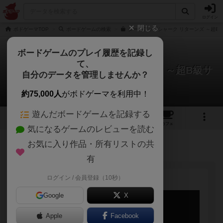
ログイン
閉じる
ボドゲーマTOP
ボードゲームの検索
ターンアップシャーク リターンズ ～超B
ボードゲームのプレイ履歴を記録し
て、
ターンアップシャーク リターンズ ～超B級サ
自分のデータを管理しませんか？
メの逆襲～
EJPゲームズさんのルール/インスト
約75,000人
がボドゲーマを利用中！
遊んだボードゲームを記録する
3
1
トップ
画像
動画
レビュー
カフェ
気になるゲームのレビューを読む
お気に入り作品・所有リストの共
78名
1名
0
4年以上前
有
ログイン / 会員登録（10秒）
Google
X
Apple
Facebook