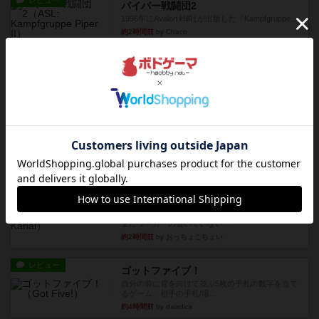
レビュー
パイパー戦闘団2
1996年にAvalon Hill社が出版した『Kampfgruppe...
約2時間前
by Chaco
レビュー
パイパー戦闘団1
1993年にAvalon Hill社が出版した『Kampfgruppe...
約2時間前
by Chaco
レビュー
レッドバリケ－ド工場
1989年にAvalon Hill社が出版した『Red Barrica...
約2時間前
by Chaco
レビュー
充実
オラニエンブルガー運河
友人の所持してるゲームをさせてもらいました。
まだワーカーの置いていない...
約2時間前
by おっちょこちょい
レビュー
ゴットファイブ！
自分の前に背を向けて並ぶ5枚の手札の数字を当て
るゲーム。相手の手札/場...
約4時間前
by daisdice