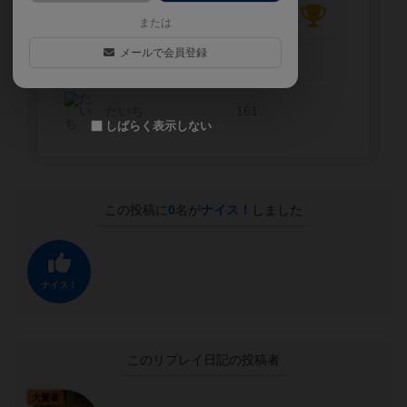
acca
180
または
メールで会員登録
ゆうと
149
たいち
161
しばらく表示しない
この投稿に
0
名が
ナイス！
しました
ナイス！
このリプレイ日記の投稿者
大賢者