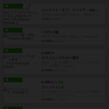
レビュー
ストリート・オブ・ファイア：ASLデラックスモジュール1
1985年にAvalon Hill社が出版した『Streets of ...
35分前
by Chaco
レビュー
ペガサス橋
1997年にAvalon Hill社が出版した『Pegasus Bri...
約1時間前
by Chaco
レビュー
画像付き
オラニエンブルガー運河
存在をうっすらと認識していたけど、セールやっ
てて、2人専用でワカプレと...
約1時間前
by みいやん
レビュー
画像付き
充実
フィッシェン2
ゲームの流れはフィッシェンだが、ゲーム開始時
はペリカンとエビの2スート...
約1時間前
by うらまこ