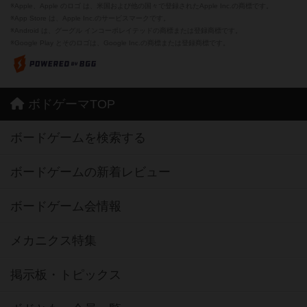
※Apple、Apple のロゴ は、米国および他の国々で登録されたApple Inc.の商標です。
※App Store は、Apple Inc.のサービスマークです。
※Android は、グーグル インコーポレイテッドの商標または登録商標です。
※Google Play とそのロゴは、Google Inc.の商標または登録商標です。
ボドゲーマTOP
ボードゲームを検索する
ボードゲームの新着レビュー
ボードゲーム会情報
メカニクス特集
掲示板・トピックス