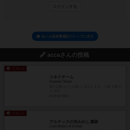
ログインする
ぬくみ温泉繁盛記のトップに戻る
accaさんの投稿
リプレイ
コネクチーム
Connec'Team
最大点数はわりと難しい気がします。 人数 点数 5
人 10点
約4年前
の投稿
リプレイ
アルナックの失われし遺跡
Lost Ruins of Arnak