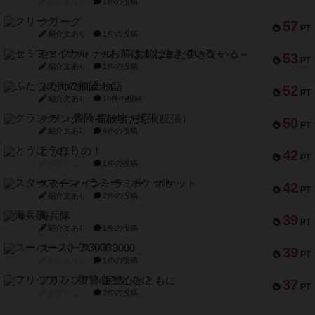
紹介文なし
1件の投稿
クリーグ
57
PT
紹介文あり
1件の投稿
セミファイナル ～お前はまだ生きている～
53
PT
紹介文あり
1件の投稿
ふたつの街の物語
52
PT
紹介文あり
18件の投稿
クランク! ：冒険者たち（拡張）
50
PT
紹介文あり
4件の投稿
とうほうの！
42
PT
紹介文なし
1件の投稿
スターマイン・ラミー ポケット
42
PT
紹介文あり
2件の投稿
海兵隊
39
PT
紹介文あり
1件の投稿
スーパーストア3000
39
PT
紹介文なし
1件の投稿
フリップ７：復讐心とともに
37
PT
紹介文なし
2件の投稿