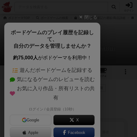
ログイン
閉じる
ボドゲーマTOP
ボードゲームの検索
ぬくみ温泉繁盛記の通販/商品詳細
ボードゲームのプレイ履歴を記録し
て、
ぬくみ温泉繁盛記
自分のデータを管理しませんか？
acca、ゆうと、たいちのリプレイ日記（2021年3月22日）
約75,000人
がボドゲーマを利用中！
遊んだボードゲームを記録する
16
1
14
31
トップ
画像
動画
レビュー
カフェ
気になるゲームのレビューを読む
お気に入り作品・所有リストの共
225名
が参考
0名
がナイス
0
5年以上前
有
プレイ時のスコアとして参考にして下さい。
ログイン / 会員登録（10秒）
基本セットのみ、全てA面
Google
X
Apple
メンバー
Facebook
勝利点
勝者