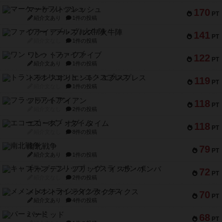
マーケットフレッシュ
170
PT
紹介文あり
1件の投稿
ファイアー・ブルズ / 火牛陣
141
PT
紹介文なし
1件の投稿
ワン・トゥ・ファイブ
122
PT
紹介文あり
1件の投稿
トランスオリエント・エクスプレス
119
PT
紹介文なし
1件の投稿
フラットアイアン
118
PT
紹介文なし
2件の投稿
エコーズ・オブ・タイム
118
PT
紹介文なし
8件の投稿
南北戦争
79
PT
紹介文あり
1件の投稿
キャプテン・フリップ：イスラ・ボンバ
72
PT
紹介文なし
2件の投稿
メメントオンラインタクティクス
70
PT
紹介文あり
4件の投稿
パーミッド
68
PT