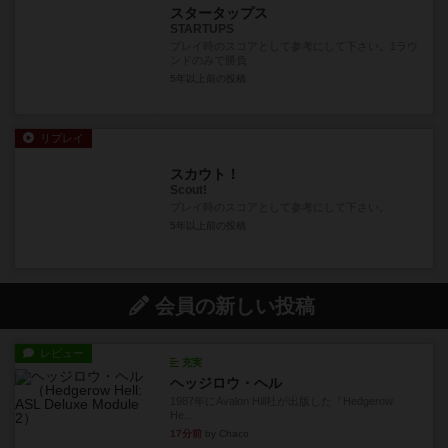
スタータップス
STARTUPS
プレイ時のスコアとして参考にして下さい。1ラウ
ンドのみで勝負
5年以上前
の投稿
リプレイ
スカウト！
Scout!
プレイ時のスコアとして参考にして下さい。
5年以上前
の投稿
会員の新しい投稿
レビュー
充実
ヘッジロウ・ヘル
1987年にAvalon Hill社が出版した『Hedgerow
He...
17分前
by Chaco