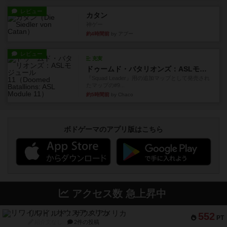
レビュー
カタン
神ゲー
約4時間前
by アプー
レビュー
充実
ドゥームド・バタリオンズ：ASLモジュール11
『Squad Leader』用の追加マップとして発売され
たマップの#9...
約5時間前
by Chaco
ボドゲーマのアプリ版はこちら
アクセス数 急上昇中
リワイルド：サウスアメリカ
552
PT
紹介文なし
2件の投稿