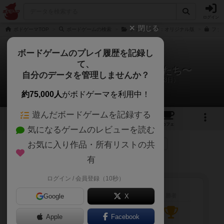
ログイン
閉じる
ボドゲーマTOP
ボードゲームの検索
ファクトリア：オリジナル版
ファク
ボードゲームのプレイ履歴を記録し
て、
ファクトリア〜禁断の歩み人たち〜
自分のデータを管理しませんか？
acca、み、はのリプレイ日記（2022年7月13日）
約75,000人
がボドゲーマを利用中！
遊んだボードゲームを記録する
1
2
38
トップ
画像
動画
レビュー
カフェ
気になるゲームのレビューを読む
お気に入り作品・所有リストの共
138名
が参考
0名
がナイス
0
約4年前
有
プレイ時のスコアとして参考にして下さい。
ログイン / 会員登録（10秒）
Google
メンバー
X
勝利点
勝者
acca
2205
Apple
Facebook