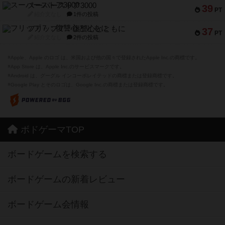
スーパーストア3000
39
PT
紹介文なし
1件の投稿
フリップ７：復讐心とともに
37
PT
紹介文なし
2件の投稿
※Apple、Apple のロゴ は、米国および他の国々で登録されたApple Inc.の商標です。
※App Store は、Apple Inc.のサービスマークです。
※Android は、グーグル インコーポレイテッドの商標または登録商標です。
※Google Play とそのロゴは、Google Inc.の商標または登録商標です。
ボドゲーマTOP
ボードゲームを検索する
ボードゲームの新着レビュー
ボードゲーム会情報