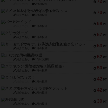
72
PT
紹介文なし
2件の投稿
メメントオンラインタクティクス
70
PT
紹介文あり
4件の投稿
パーミッド
68
PT
紹介文なし
1件の投稿
クリーグ
57
PT
紹介文あり
1件の投稿
セミファイナル ～お前はまだ生きている～
53
PT
紹介文あり
1件の投稿
ふたつの街の物語
52
PT
紹介文あり
18件の投稿
クランク! ：冒険者たち（拡張）
50
PT
紹介文あり
4件の投稿
とうほうの！
42
PT
紹介文なし
1件の投稿
スターマイン・ラミー ポケット
42
PT
紹介文あり
2件の投稿
海兵隊
39
PT
紹介文あり
1件の投稿