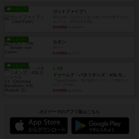
レビュー
ゴットファイブ！
自分の前に背を向けて並ぶ5枚の手札の数字を当て
るゲーム。相手の手札/場...
約4時間前
by daisdice
レビュー
カタン
神ゲー
約4時間前
by アプー
レビュー
充実
ドゥームド・バタリオンズ：ASLモジュール11
『Squad Leader』用の追加マップとして発売され
たマップの#9...
約5時間前
by Chaco
ボドゲーマのアプリ版はこちら