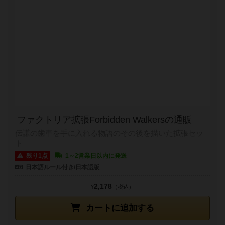
ファクトリア拡張Forbidden Walkersの通販
伝謙の歯車を手に入れる物語のその後を描いた拡張セッ
ト
残り1点
1～2営業日以内に発送
日本語ルール付き/日本語版
2,178
¥
（税込）
カートに追加する