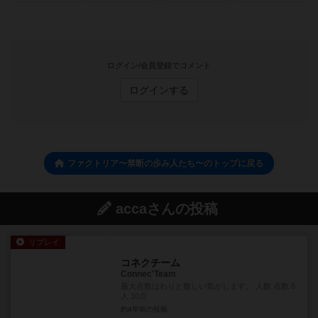
ログイン/会員登録でコメント
ログインする
ファクトリア〜禁断の歩み人たち〜のトップに戻る
accaさんの投稿
リプレイ
コネクチーム
Connec'Team
最大点数はわりと難しい気がします。 人数 点数 5
人 10点
約4年前
の投稿