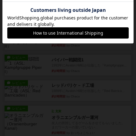
フィッシェン2
ゲームの流れはフィッシェンだが、ゲーム開始時
はペリカンとエビの2スート...
約2時間前
by うらまこ
レビュー
パイパー戦闘団2
1996年にAvalon Hill社が出版した『Kampfgruppe...
約2時間前
by Chaco
レビュー
パイパー戦闘団1
1993年にAvalon Hill社が出版した『Kampfgruppe...
約2時間前
by Chaco
レビュー
レッドバリケ－ド工場
1989年にAvalon Hill社が出版した『Red Barrica...
約2時間前
by Chaco
レビュー
充実
オラニエンブルガー運河
友人の所持してるゲームをさせてもらいました。
まだワーカーの置いていない...
約2時間前
by おっちょこちょい