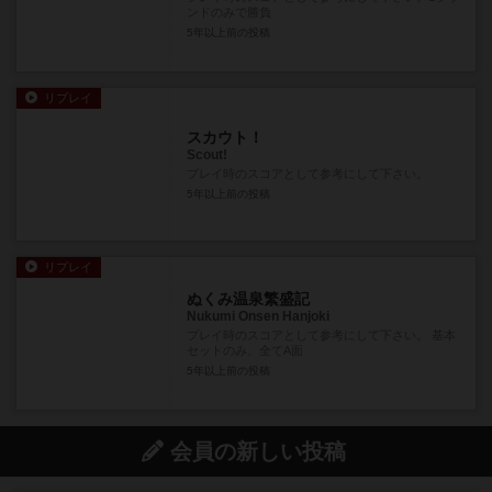
ンドのみで勝負
5年以上前
の投稿
リプレイ
スカウト！
Scout!
プレイ時のスコアとして参考にして下さい。
5年以上前
の投稿
リプレイ
ぬくみ温泉繁盛記
Nukumi Onsen Hanjoki
プレイ時のスコアとして参考にして下さい。 基本
セットのみ、全てA面
5年以上前
の投稿
会員の新しい投稿