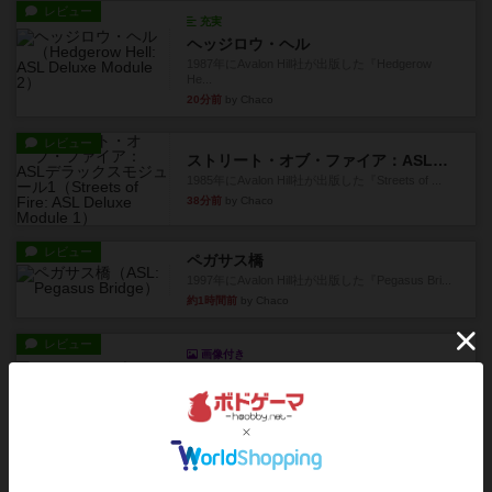
レビュー
充実
ヘッジロウ・ヘル
1987年にAvalon Hill社が出版した『Hedgerow
He...
20分前
by Chaco
レビュー
ストリート・オブ・ファイア：ASLデラックスモジュール1
1985年にAvalon Hill社が出版した『Streets of ...
38分前
by Chaco
レビュー
ペガサス橋
1997年にAvalon Hill社が出版した『Pegasus Bri...
約1時間前
by Chaco
レビュー
画像付き
オラニエンブルガー運河
存在をうっすらと認識していたけど、セールやっ
てて、2人専用でワカプレと...
約1時間前
by みいやん
レビュー
画像付き
充実