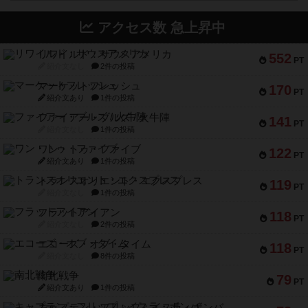
アクセス数 急上昇中
リワイルド：サウスアメリカ
552
PT
紹介文なし
2件の投稿
マーケットフレッシュ
170
PT
紹介文あり
1件の投稿
ファイアー・ブルズ / 火牛陣
141
PT
紹介文なし
1件の投稿
ワン・トゥ・ファイブ
122
PT
紹介文あり
1件の投稿
トランスオリエント・エクスプレス
119
PT
紹介文なし
1件の投稿
フラットアイアン
118
PT
紹介文なし
2件の投稿
エコーズ・オブ・タイム
118
PT
紹介文なし
8件の投稿
南北戦争
79
PT
紹介文あり
1件の投稿
キャプテン・フリップ：イスラ・ボンバ