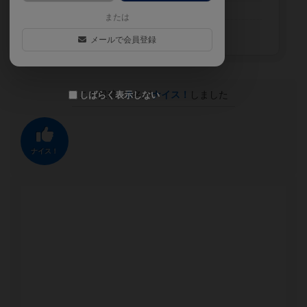
1090
み
または
1409
は
メールで会員登録
この投稿に
0
名が
ナイス！
しました
しばらく表示しない
ナイス！