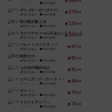
389
PT
紹介文なし
2件の投稿
アンダー・ザ・テーブラー
378
PT
紹介文あり
1件の投稿
宵と暁の呪文書
133
PT
紹介文あり
8件の投稿
セミファイナル ～お前はまだ生きている～
103
PT
紹介文あり
1件の投稿
ワン・トゥ・ファイブ
97
PT
紹介文あり
1件の投稿
南北戦争
91
PT
紹介文あり
1件の投稿
ふたつの城の物語
91
PT
紹介文あり
6件の投稿
ノームズ・アット・ナイト
88
PT
紹介文なし
1件の投稿
マーリン
76
PT
紹介文あり
6件の投稿
フラットアイアン
75
PT
紹介文なし
2件の投稿