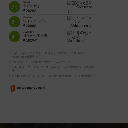
Splendor
7
宝石の煌き
位
2029名
Wingspan
8
ウイングスパン
位
2006名
7 Wonders
9
世界の七不思議
位
1920名
※Apple、Apple のロゴ は、米国および他の国々で登録された
Apple Inc.の商標です。
※App Store は、Apple Inc.のサービスマークです。
※Android は、グーグル インコーポレイテッドの商標または登録商
標です。
※Google Play とそのロゴは、Google Inc.の商標または登録商標で
す。