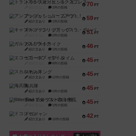
トランスオリエント・エクスプレス
70
PT
紹介文なし
1件の投稿
アンブッシュ！：ムーブアウト！
59
PT
紹介文あり
1件の投稿
キャプテン・フリップ：イスラ・ボンバ
51
PT
紹介文なし
2件の投稿
ガルフストライク
46
PT
紹介文あり
1件の投稿
エコーズ・オブ・タイム
45
PT
紹介文なし
8件の投稿
スカルキング
45
PT
紹介文あり
12件の投稿
海兵隊
45
PT
紹介文あり
1件の投稿
Bitter End ブタペスト救出作戦
45
PT
紹介文なし
1件の投稿
ドコジャン
42
PT
紹介文あり
10件の投稿