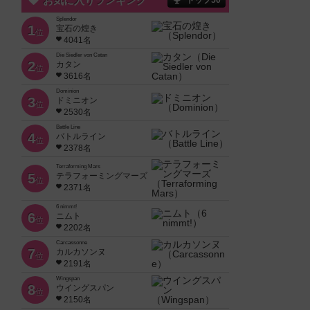
お気に入りランキング
トップ50
Splendor
1
宝石の煌き
位
4041名
Die Siedler von Catan
2
カタン
位
3616名
Dominion
3
ドミニオン
位
2530名
Battle Line
4
バトルライン
位
2378名
Terraforming Mars
5
テラフォーミングマーズ
位
2371名
6 nimmt!
6
ニムト
位
2202名
Carcassonne
7
カルカソンヌ
位
2191名
Wingspan
8
ウイングスパン
位
2150名