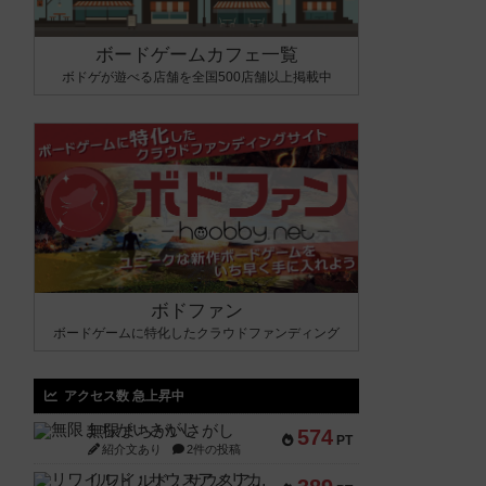
ボードゲームカフェ一覧
ボドゲが遊べる店舗を全国500店舗以上掲載中
ボドファン
ボードゲームに特化したクラウドファンディング
アクセス数 急上昇中
無限まちがいさがし
574
PT
紹介文あり
2件の投稿
リワイルド：サウスアメリカ