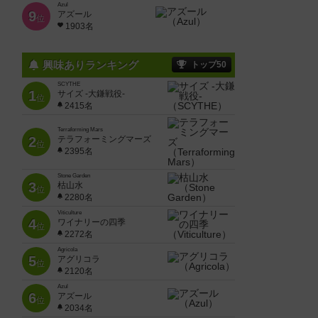
Azul
9
アズール
位
1903名
興味ありランキング
トップ50
SCYTHE
1
サイズ -大鎌戦役-
位
2415名
Terraforming Mars
2
テラフォーミングマーズ
位
2395名
Stone Garden
3
枯山水
位
2280名
Viticulture
4
ワイナリーの四季
位
2272名
Agricola
5
アグリコラ
位
2120名
Azul
6
アズール
位
2034名