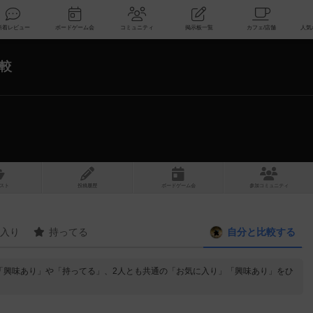
索
新着レビュー
ボードゲーム会
コミュニティ
掲示板一覧
較
スト
投稿履歴
ボ
ー
ドゲ
ーム
会
参加
コミュニティ
入り
持ってる
自分と
比較する
の「興味あり」や「持ってる」、2人とも共通の「お気に入り」「興味あり」をひ