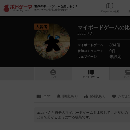
世界のボードゲームを楽しもう！
ボードゲーム専門の総合情報サイト
データベース
検
大賢者
マイボードゲームの比
acca さん
884個
マイボードゲーム
0件
参加コミュニティ
未設定
ウェブページ
トップ
マイボードゲーム
マイリ
全て
興味あり
経験あり
お気に
accaさんと自分のマイボードゲームを比較して、お互い
と目で分かるようにする機能です。