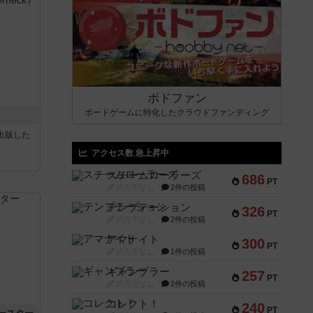
ボドファン
ボードゲームに特化したクラウドファンディング
sが出版した
アクセス数 急上昇中
スチームローラーズ
686
PT
紹介文なし
2件の投稿
テンプテーション
326
PT
紹介文なし
2件の投稿
アマナイト
300
PT
紹介文なし
1件の投稿
ギャンブラー
257
PT
紹介文なし
2件の投稿
コレクト！
240
PT