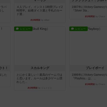
マーリン
アンブッシュ！：シルバ
オラパ
４人プレイ。インスト1時間プレイ2
1987年にVictory Game
まし
時間半。結構ダイス運と手札のカー
『Silver Sta...
ド運...
約2時間前
by Chaco
約2時間前
by oliber
レビュー
レビュー
ウト！
スカルキング
プレイボーイ
出版した
とにかく楽しい！最高のゲームでは
1986年にVictory Game
と思います。ルールは多少ゲーム慣
『Playboy』は、...
れした...
約3時間前
by Chaco
約3時間前
by ジェイとと