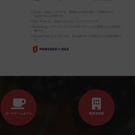
※Apple、Apple のロゴ は、米国および他の国々で登録された
Apple Inc.の商標です。
※App Store は、Apple Inc.のサービスマークです。
※Android は、グーグル インコーポレイテッドの商標または登録商
標です。
※Google Play とそのロゴは、Google Inc.の商標または登録商標で
す。
ボードゲームカフェ
運営者情報