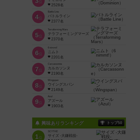
3
位
2528名
Battle Line
4
バトルライン
位
2377名
Terraforming Mars
5
テラフォーミングマーズ
位
2370名
6 nimmt!
6
ニムト
位
2201名
Carcassonne
7
カルカソンヌ
位
2190名
Wingspan
8
ウイングスパン
位
2149名
Azul
9
アズール
位
1903名
興味ありランキング
トップ50
SCYTHE
1
サイズ -大鎌戦役-
位