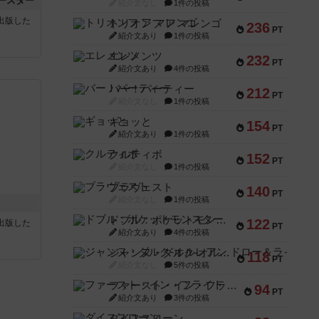
ースター
紹介文なし
1件の投稿
sが出版した
トリオンフ ア マレンゴ
236
PT
紹介文あり
1件の投稿
エレメンツ
232
PT
紹介文あり
4件の投稿
バー！パーティー
212
PT
紹介文なし
1件の投稿
ギョッと
154
PT
紹介文あり
1件の投稿
クルティボ
152
PT
紹介文なし
1件の投稿
ブラヴェスト
140
PT
紹介文なし
1件の投稿
ドブル：ポケットモンスター
122
sが出版した
PT
紹介文あり
4件の投稿
ジャンヌ・ダルク-オルレアン ドロー＆ライト
118
PT
紹介文なし
5件の投稿
ファースト・イン・フライト
94
PT
紹介文あり
3件の投稿
ダイススローン