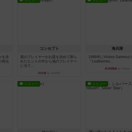
レビュー
レビュー
コンセプト
海兵隊
かを決
親のプレイヤーがお題を決めて限ら
1988年にVictory Game
が得点
れたヒントの中から他のプレイヤー
『Leathernec...
に当て...
約1時間前
by Chaco
40分前
by mob567
レビュー
レビュー