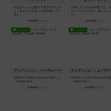
パーミッド
オラパ・マイン
おばあちゃんは猫が大好きです!しか
お気に入りのplayte製です。
し、あまりにも多くの猫を飼ってい
スペースからやり、気に入り
るた...
た...
約1時間前
by jurong
約1時間前
by くみ
レビュー
レビュー
アンブッシュ！：パープルハート
アンブッシュ！：ムーブア
1985年にVictory Gamesが出版した
1984年にVictory Gamesが
『Purple Hea...
『Move Out！』...
約2時間前
by Chaco
約3時間前
by Chaco