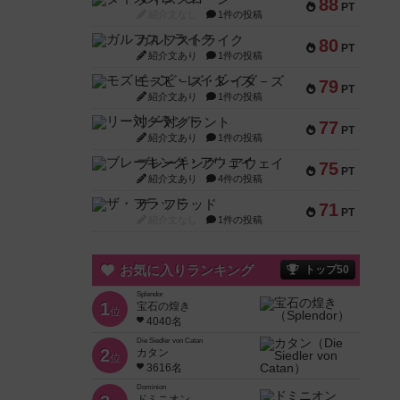
88
PT
紹介文なし
1件の投稿
ガルフストライク
80
PT
紹介文あり
1件の投稿
モズビ－ズ・レイダ－ズ
79
PT
紹介文あり
1件の投稿
リー対グラント
77
PT
紹介文あり
1件の投稿
ブレーキング・アウェイ
75
PT
紹介文あり
4件の投稿
ザ・フラッド
71
PT
紹介文なし
1件の投稿
お気に入りランキング
トップ50
Splendor
1
宝石の煌き
位
4040名
Die Siedler von Catan
2
カタン
位
3616名
Dominion
ドミニオン