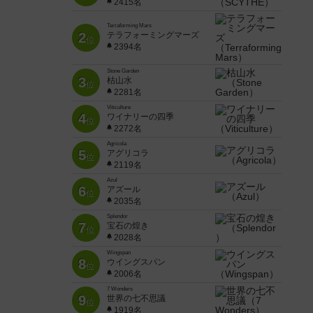
2415名
Terraforming Mars
2
テラフォーミングマーズ
位
2394名
Stone Garden
3
枯山水
位
2281名
Viticulture
4
ワイナリーの四季
位
2272名
Agricola
5
アグリコラ
位
2119名
Azul
6
アズール
位
2035名
Splendor
7
宝石の煌き
位
2028名
Wingspan
8
ウイングスパン
位
2006名
7 Wonders
9
世界の七不思議
位
1919名