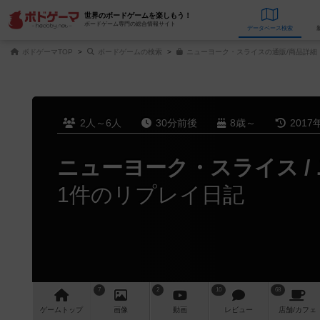
世界のボードゲームを楽しもう！
ボードゲーム専門の総合情報サイト
データベース
検
ボドゲーマTOP
ボードゲームの検索
ニューヨーク・スライスの通販/商品詳細
2人～6人
30分前後
8歳～
2017
ニューヨーク・スライス /
1件のリプレイ日記
7
2
10
68
ゲーム
トップ
画像
動画
レビュー
店舗/
カフェ