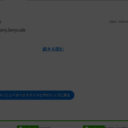
す
投稿日：2018年12
rryJerrycafe
続きを読む
 / ニューヨークスライスピザのトップに戻る