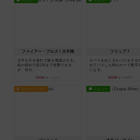
レビュー
レビュー
ファイアー・ブルズ / 火牛陣
フリップ７
火牛を引き連れて敵を殲滅させる。
カードをめくるかパスをする
縦か斜めで前2列まで攻撃できる
めてパスした時のカード数字
が、自分...
になる...
16分前
by うらまこ
28分前
by mob567
ルール/インスト
レビュー