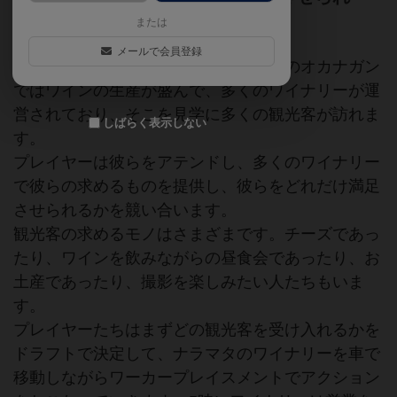
る？
または
メールで会員登録
カナダはブリティッシュコロンビア州のオカナガン
ではワインの生産が盛んで、多くのワイナリーが運
営されており、そこを見学に多くの観光客が訪れま
しばらく表示しない
す。
プレイヤーは彼らをアテンドし、多くのワイナリー
で彼らの求めるものを提供し、彼らをどれだけ満足
させられるかを競い合います。
観光客の求めるモノはさまざまです。チーズであっ
たり、ワインを飲みながらの昼食会であったり、お
土産であったり、撮影を楽しみたい人たちもいま
す。
プレイヤーたちはまずどの観光客を受け入れるかを
ドラフトで決定して、ナラマタのワイナリーを車で
移動しながらワーカープレイスメントでアクション