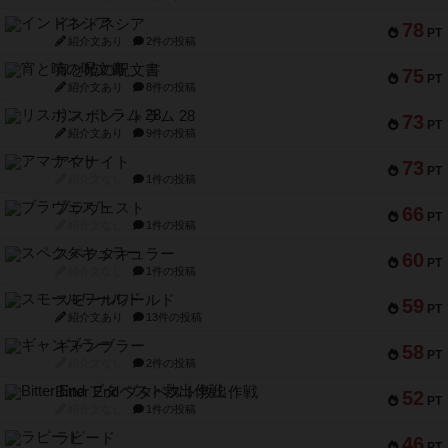
インドネシア
78
PT
紹介文あり
2件の投稿
宵と暁の呪文書
75
PT
紹介文あり
8件の投稿
リスボン・トラム 28
73
PT
紹介文あり
9件の投稿
アマナイト
73
PT
紹介文なし
1件の投稿
ブラヴェスト
66
PT
紹介文なし
1件の投稿
スペクタキュラー
60
PT
紹介文なし
1件の投稿
スモールワールド
59
PT
紹介文あり
13件の投稿
ギャンブラー
58
PT
紹介文なし
2件の投稿
Bitter End ブタペスト救出作戦
52
PT
紹介文なし
1件の投稿
ラピード
46
PT