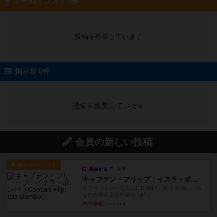
ルール/インスト 0件
投稿を募集しています
掲示板 0件
投稿を募集しています
会員の新しい投稿
ルール/インスト
画像付き
充実
キャプテン・フリップ：イスラ・ボンバ
イスラ・ボンバを探しに出航!潜水艦を装備し、あ
なたの乗組員を監獄から解...
約2時間前
by jurong