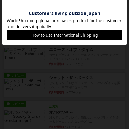
レビュー
充実
ワン・トゥ・ファイブ
とにかくお手軽にすき間時間をうめるゲームとし
て重宝するゲームです。いわ...
約9時間前
by nabekoh
レビュー
充実
エコーズ・オブ・タイム
カードゲームにファイナルファンタジーのアクテ
ィブタイムバトル（もしくは...
約13時間前
by ジェイとと
レビュー
シャット・ザ・ボックス
とてもシンプルなダイスゲーム。2つのダイスを振
って、出目の合計を自分の...
約14時間前
by OSAっち
レビュー
充実
オバケだぞ～
対人アナログプレイ。簡単なルールで誰とでも遊
べるゲーム。こんなの子ども...
約15時間前
by おーちゃん