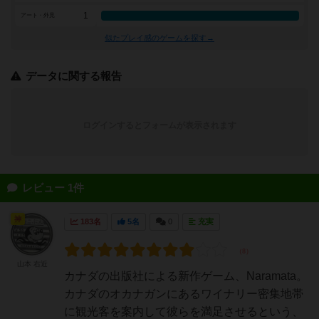
1
アート・外見
似たプレイ感のゲームを探す→
データに関する報告
ログインするとフォームが表示されます
レビュー 1件
神
183名
5名
0
充実
山本 右近
カナダの出版社による新作ゲーム、Naramata。
カナダのオカナガンにあるワイナリー密集地帯
に観光客を案内して彼らを満足させるという、