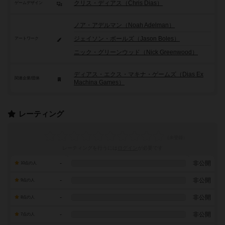
クリス・ディアス（Chris Dias）
ゲームデザイン
ノア・アデルマン（Noah Adelman）
ジェイソン・ボールズ（Jason Boles）
アートワーク
ニック・グリーンウッド（Nick Greenwood）
ディアス・エクス・マキナ・ゲームズ（Dias Ex
関連企業/団体
Machina Games）
レーティング
レーティングを行うには
ログイン
が必要です
-
非公開
10点の人
-
非公開
9点の人
-
非公開
8点の人
-
非公開
7点の人