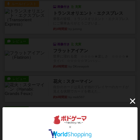
ルール/インスト
画像付き
充実
トランスオリエント・エクスプレス
乗客の皆様、トランスオリエント・エクスプレス
にご乗車ありがとうございま...
約3時間前
by jurong
レビュー
画像付き
充実
フラットアイアン
世界に浸れる度 ☆☆☆☆★楽しさ ☆☆☆☆★
タイパ ☆☆☆☆☆マンハッ...
約4時間前
by DKnewyork
レビュー
花火：スターマイン
自分のカードは見えず他のプレイヤーのカードが
見える状態でカードを教えた...
約6時間前
by mob567
レビュー
充実
アンダー・ザ・テーブラー
笑えるバカゲームを集めているライトゲーマーと
してのレビューです。正体隠...
約8時間前
by toyota