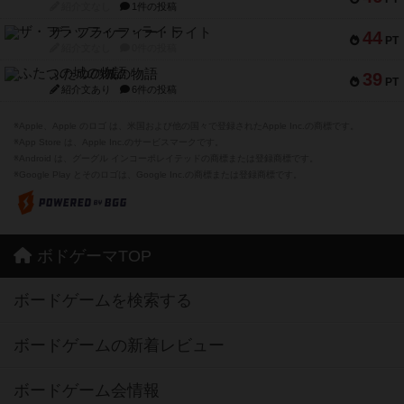
紹介文なし
1件の投稿
ザ・フラッフィー・ライト
44
PT
紹介文なし
0件の投稿
ふたつの城の物語
39
PT
紹介文あり
6件の投稿
※Apple、Apple のロゴ は、米国および他の国々で登録されたApple Inc.の商標です。
※App Store は、Apple Inc.のサービスマークです。
※Android は、グーグル インコーポレイテッドの商標または登録商標です。
※Google Play とそのロゴは、Google Inc.の商標または登録商標です。
ボドゲーマTOP
ボードゲームを検索する
ボードゲームの新着レビュー
ボードゲーム会情報