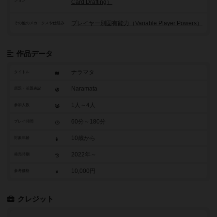
ション
Card Drafting）
プレイヤー別固有能力（Variable Player Powers）
その他のメカニクスや仕組み
作品データ
ナラマタ
タイトル
Naramata
原題・英題表記
1人～4人
参加人数
60分～180分
プレイ時間
10歳から
対象年齢
2022年～
発売時期
10,000円
参考価格
クレジット