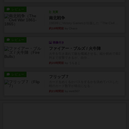
レビュー
充実
南北戦争
1983年にVictory Gamesが出版した『The Civil ...
約18時間前
by Chaco
レビュー
画像付き
ファイアー・ブルズ / 火牛陣
火牛を引き連れて敵を殲滅させる。縦か斜めで前2
列まで攻撃できるが、自分...
約20時間前
by うらまこ
レビュー
フリップ７
カードをめくるかパスをするかを決めてパスした
時のカード数字が得点になる...
約21時間前
by mob567