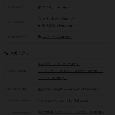
アメリカ（America）
地域や文化圏など
旅行（Travel / Journey）
ゲームの基本目的
開拓/調査（Exploring）
車/バイク（Vehicle）
乗り物が基本テーマ
メカニクス
ダイスロール（Dice Rolling）
ワーカープレイスメント（Worker Placement）
頻出するメカニクス
ドラフト（Drafting）
接続マスへの移動（Point to Point Movement）
移動に関する仕組み
セットコレクション（Set Collection）
得点や資源等の獲得ルール
場札の獲得（ドラフト / リミテッド）（Limited /
プレイヤーの干渉/影響アク