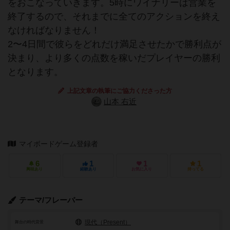
をおこなっていきます。5時にワイナリーは営業を
終了するので、それまでに全てのアクションを終え
なければなりません！
2〜4日間で彼らをどれだけ満足させたかで勝利点が
決まり、より多くの点数を稼いだプレイヤーの勝利
となります。
上記文章の執筆にご協力くださった方
山本 右近
マイボードゲーム登録者
6
1
1
1
興味あり
経験あり
お気に入り
持ってる
テーマ/フレーバー
現代（Present）
舞台の時代背景