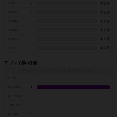
-
非公開
6点の人
-
非公開
5点の人
-
非公開
4点の人
-
非公開
3点の人
-
非公開
2点の人
-
非公開
1点の人
プレイ感の評価
トグルスイッチを押すとプレイ感（
※
）の投票ができます
0
運・確率
1
戦略・判断力
0
交渉・立ち回り
0
心理戦・ブラフ
0
攻防・戦闘