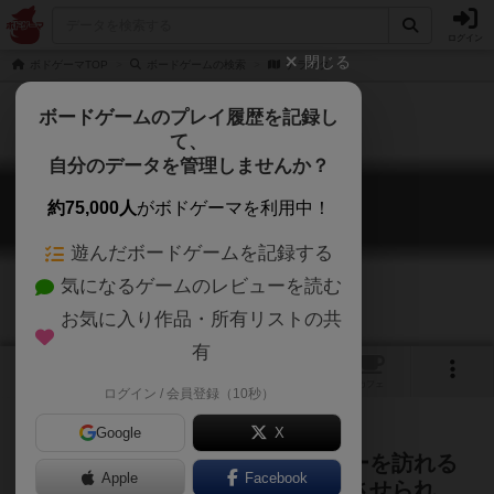
ログイン
閉じる
ボドゲーマTOP
ボードゲームの検索
ナラマタ
ボードゲームのプレイ履歴を記録し
て、
自分のデータを管理しませんか？
ナラマタ
約75,000人
がボドゲーマを利用中！
Naramata
遊んだボードゲームを記録する
気になるゲームのレビューを読む
お気に入り作品・所有リストの共
有
1
1
トップ
画像
動画
レビュー
カフェ
ログイン / 会員登録（10秒）
Google
X
風光明媚なオカナガンのワイナリーを訪れる
Apple
Facebook
観光客を、あなたはどれだけ満足させられ