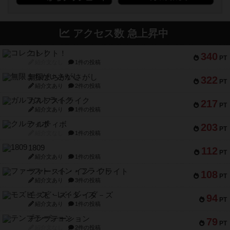
アクセス数 急上昇中
コレクト！
340
PT
紹介文なし
1件の投稿
無限まちがいさがし
322
PT
紹介文あり
2件の投稿
ガルフストライク
217
PT
紹介文あり
1件の投稿
クルティボ
203
PT
紹介文なし
1件の投稿
1809
112
PT
紹介文あり
1件の投稿
ファースト・イン・フライト
108
PT
紹介文あり
3件の投稿
モズビ－ズ・レイダ－ズ
94
PT
紹介文あり
1件の投稿
テンプテーション
79
PT
紹介文なし
2件の投稿