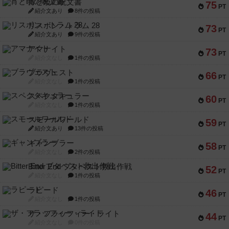
宵と暁の呪文書
75
PT
紹介文あり
8件の投稿
リスボン・トラム 28
73
PT
紹介文あり
9件の投稿
アマナイト
73
PT
紹介文なし
1件の投稿
ブラヴェスト
66
PT
紹介文なし
1件の投稿
スペクタキュラー
60
PT
紹介文なし
1件の投稿
スモールワールド
59
PT
紹介文あり
13件の投稿
ギャンブラー
58
PT
紹介文なし
2件の投稿
Bitter End ブタペスト救出作戦
52
PT
紹介文なし
1件の投稿
ラピード
46
PT
紹介文なし
1件の投稿
ザ・フラッフィー・ライト
44
PT
紹介文なし
0件の投稿