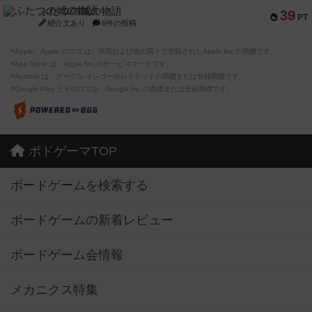
ふたつの城の物語
39
PT
紹介文あり
6件の投稿
※Apple、Apple のロゴ は、米国および他の国々で登録されたApple Inc.の商標です。
※App Store は、Apple Inc.のサービスマークです。
※Android は、グーグル インコーポレイテッドの商標または登録商標です。
※Google Play とそのロゴは、Google Inc.の商標または登録商標です。
ボドゲーマTOP
ボードゲームを検索する
ボードゲームの新着レビュー
ボードゲーム会情報
メカニクス特集