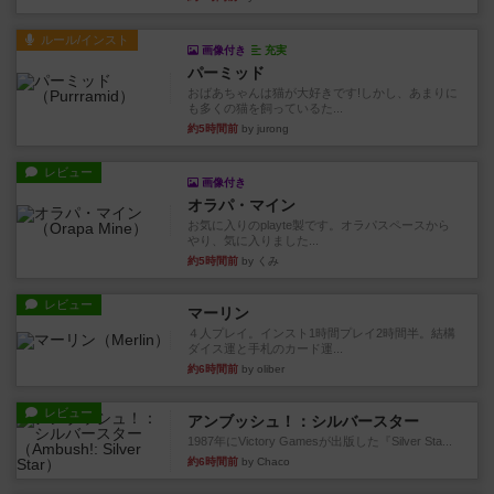
ルール/インスト
画像付き
充実
パーミッド
おばあちゃんは猫が大好きです!しかし、あまりに
も多くの猫を飼っているた...
約5時間前
by jurong
レビュー
画像付き
オラパ・マイン
お気に入りのplayte製です。オラパスペースから
やり、気に入りました...
約5時間前
by くみ
レビュー
マーリン
４人プレイ。インスト1時間プレイ2時間半。結構
ダイス運と手札のカード運...
約6時間前
by oliber
レビュー
アンブッシュ！：シルバースター
1987年にVictory Gamesが出版した『Silver Sta...
約6時間前
by Chaco