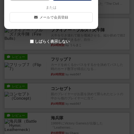
1983年にVictory Gamesが出版した『The Civil ...
または
約2時間前
by Chaco
メールで会員登録
レビュー
画像付き
ファイアー・ブルズ / 火牛陣
火牛を引き連れて敵を殲滅させる。縦か斜めで前2
列まで攻撃できるが、自分...
しばらく表示しない
約4時間前
by うらまこ
レビュー
フリップ７
カードをめくるかパスをするかを決めてパスした
時のカード数字が得点になる...
約4時間前
by mob567
レビュー
コンセプト
親のプレイヤーがお題を決めて限られたヒントの
中から他のプレイヤーに当て...
約4時間前
by mob567
レビュー
海兵隊
1988年にVictory Gamesが出版した
『Leathernec...
約5時間前
by Chaco