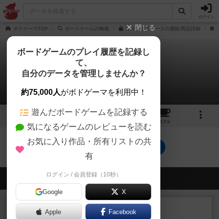
ログイン
閉じる
ボドゲーマTOP
ボードゲームの検索
マインドスペースの通販/商品詳細
ボードゲームのプレイ履歴を記録し
て、
マインドスペース
自分のデータを管理しませんか？
0件の動画
約75,000人
がボドゲーマを利用中！
遊んだボードゲームを記録する
1
2
15
トップ
画像
動画
レビュー
カフェ
気になるゲームのレビューを読む
お気に入り作品・所有リストの共
マインドスペースのトップに戻る
有
ログイン / 会員登録（10秒）
会員の新しい投稿
Google
X
レビュー
充実
Apple
Facebook
南北戦争