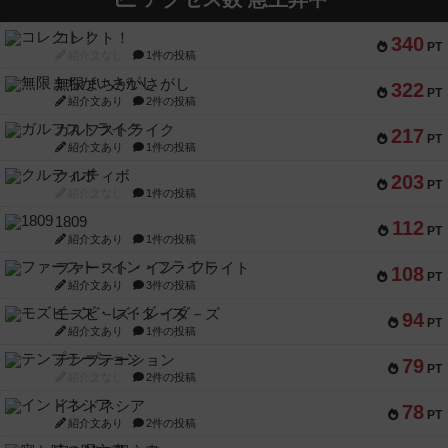
コレクト！
340
PT
紹介文なし
1件の投稿
無限まちがいさがし
322
PT
紹介文あり
2件の投稿
ガルフストライク
217
PT
紹介文あり
1件の投稿
クルティボ
203
PT
紹介文なし
1件の投稿
1809
112
PT
紹介文あり
1件の投稿
ファースト・イン・フライト
108
PT
紹介文あり
3件の投稿
モズビ－ズ・レイダ－ズ
94
PT
紹介文あり
1件の投稿
テンプテーション
79
PT
紹介文なし
2件の投稿
インドネシア
78
PT
紹介文あり
2件の投稿