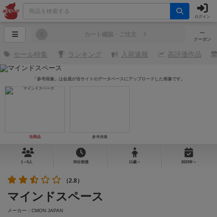
ログイン
─
0
カート確認・ご注文
クーポン
セール特集
ランキング
入荷速報
高評価作品
「参考画像」は会員が当サイトのデータベースにアップロードした画像です。
当商品
参考画像
1～5人
30分前後
11歳～
2023年～
（2.8）
マインドスペース
メーカー：CMON JAPAN