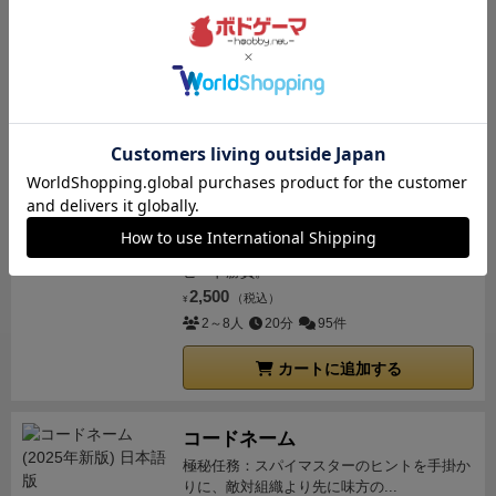
ワイナリーの四季
あなたの手でワイナリーを復興させよう！
ワイナリー経営がテーマのワー...
7,920
（税込）
¥
1～6人
45～90分
90件
カートに追加する
残り1点
おばけキャッチ
可愛い木のおばけコマ。脳をひねって全力ス
ピード勝負。
2,500
（税込）
¥
2～8人
20分
95件
カートに追加する
コードネーム
極秘任務：スパイマスターのヒントを手掛か
りに、敵対組織より先に味方の...