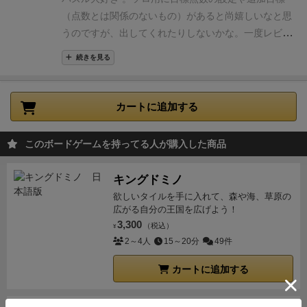
（点数とは関係のないもの）があると尚嬉しいなと思
うのですが、出してくれたりしないかな。
一度レビュ
ーしてから「いや、もっと好きだな…」と思ったため
続きを見る
レーティング上げました。
（パケ）・・・31/50
■箱の
デザイン
→☆★★★ 8/10
■コンポーネントとビジュ
アルデザイン
→☆★★★ 8/10
■コンポーネントの素
カートに追加する
材感
→☆☆★★ 5/10
■内容物と箱サイズのマッチ
→☆★★★ 8/10
■テーマや世界観
→☆☆★★
このボードゲームを持ってる人が購入した商品
5/10
（内容）・・・43/50
■ゲーム性
→★★★★
10/10
■準備の簡便性や取り回しの良さ
→★★★★
キングドミノ
10/10
■システムや要素の過不足
→☆★★★ 8/10
■プ
欲しいタイルを手に入れて、森や海、草原の
レイ感とテーマや世界観のマッチ
→☆☆★★ 5/10
■
広がる自分の王国を広げよう！
価格帯と内容の納得度
→★★★★ 10/10
3,300
（税込）
¥
2～4人
15～20分
49件
カートに追加する