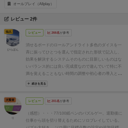
オールプレイ（Allplay）
レビュー 2件
仙人
レビュー
266名
が参考
消せるボードのロールアンドライト
多色のダイスを一
ひらぽん
斉に振ってひとつを選んで指定された形状で記入し、
効果を解決する
システムそのものに目新しいものはな
い
バランス的には良い完成度なので遊んでいて特に不
満を覚えることもない
時間の調整や初心者の導入とし
てはとても優れたゲームと言える
いつも思うんだけど
続きを見る
同梱されているペンがつかなくなったらどこで買うと
いいんだろう？100均？
大賢者
レビュー
201名
が参考
（感想）・・・77/100
紙ペンのパズルゲー。
退勤後に
り
仕事から頭を切り替えるためにソロプレイしている。
パズル大好き 。
ソロ用に目標点数の設定や追加目標