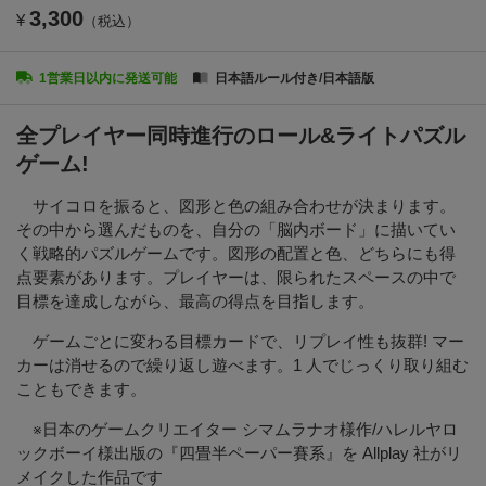
3,300
¥
（税込）
1営業日以内に発送可能
日本語ルール付き/日本語版
全プレイヤー同時進行のロール&ライトパズル
ゲーム!
サイコロを振ると、図形と色の組み合わせが決まります。
その中から選んだものを、自分の「脳内ボード」に描いてい
く戦略的パズルゲームです。図形の配置と色、どちらにも得
点要素があります。プレイヤーは、限られたスペースの中で
目標を達成しながら、最高の得点を目指します。
ゲームごとに変わる目標カードで、リプレイ性も抜群! マー
カーは消せるので繰り返し遊べます。1 人でじっくり取り組む
こともできます。
※日本のゲームクリエイター シマムラナオ様作/ハレルヤロ
ックボーイ様出版の『四畳半ペーパー賽系』を Allplay 社がリ
メイクした作品です