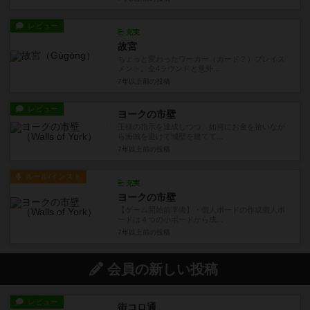
レビュー
充実
故宮
ちょっと変わったワーカー（カード？）プレイス
メント。全4ラウンドと意外...
7年以上前
の投稿
レビュー
ヨークの市壁
王様の指示を達成しつつ、如何にお金を拾いなが
ら海賊を避けて城壁を建てて...
7年以上前
の投稿
ルール/インスト
充実
ヨークの市壁
【ゲーム開始前準備】・個人ボードの作成個人ボ
ードは４つの小ボードから成...
7年以上前
の投稿
会員の新しい投稿
レビュー
街コロ通