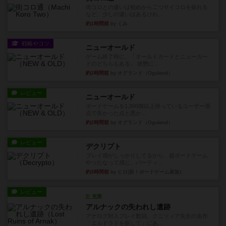
街コロとの違いは初めから二つサイコロを振れる
など、少しの違いはあるけれ...
約1時間前
by くみ
戦略やコツ
ニューオールド
ゲーム終了時に、「オールドカードとニューカー
ドのどちらもある」 状態に...
約2時間前
by オグランド（Oguland）
レビュー
ニューオールド
ボードゲームを1,000個以上持っているユーザー視
点で良かった点と悪か...
約2時間前
by オグランド（Oguland）
レビュー
デクリプト
プレイ感がしっかりしてるから、超ボードゲーム
やったなって感じ。パーティ...
約3時間前
by ヒロ(新！ボードゲーム家族)
レビュー
充実
アルナックの失われし遺跡
アナログ対人プレイ数回。クニツィア先生の名作
「エルドラドを探して」にあ...