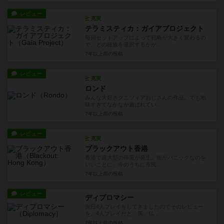
レビュー
充実
テラミスティカ：ガイアプロジェクト
毎回セットアップによって戦略が大きく変わるの
で、どの種族を選択するかが...
7年以上前
の投稿
レビュー
充実
ロンド
みんな大好きクニツィアおじさんの作品。でも地
味すぎてなかなか遊ばれてい...
7年以上前
の投稿
レビュー
充実
ブラックアウト香港
香港で超大型の停電が発生。街がパニックなのを
いいことに、今のうちに市民...
7年以上前
の投稿
レビュー
ディプロマシー
先日4人プレイをしてきましたのでそのレビュー
を。4人プレイだと、英、仏...
7年以上前
の投稿