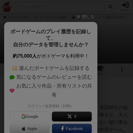
ログイン
閉じる
ボドゲーマTOP
ボードゲームの検索
メンバーズオンリーの通販/商品詳細
ボードゲームのプレイ履歴を記録し
て、
メンバーズ・オンリー
自分のデータを管理しませんか？
ボドゲしおさんのレビュー
約75,000人
がボドゲーマを利用中！
遊んだボードゲームを記録する
8
1
12
58
トップ
画像
動画
レビュー
カフェ
気になるゲームのレビューを読む
お気に入り作品・所有リストの共
541名
2名
0
7年以上前
有
ログイン / 会員登録（10秒）
皆大好きクニツィアおじさんのゲームだよ。英国紳士の会
員制クラブのメンバーとして、街に何回雨が降るか、夫人
Google
X
の帽子が何回他の夫人と被るかなど、くだらない賭け事を
Apple
Facebook
楽しむお金持ちの気分になって楽しむ市場操作系ゲーム。