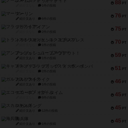
ノームズ・アット・ナイト
88
PT
紹介文なし
1件の投稿
マーリン
76
PT
紹介文あり
6件の投稿
フラットアイアン
75
PT
紹介文なし
2件の投稿
トランスオリエント・エクスプレス
70
PT
紹介文なし
1件の投稿
アンブッシュ！：ムーブアウト！
59
PT
紹介文あり
1件の投稿
キャプテン・フリップ：イスラ・ボンバ
51
PT
紹介文なし
2件の投稿
ガルフストライク
46
PT
紹介文あり
1件の投稿
エコーズ・オブ・タイム
45
PT
紹介文なし
8件の投稿
スカルキング
45
PT
紹介文あり
12件の投稿
海兵隊
45
PT
紹介文あり
1件の投稿