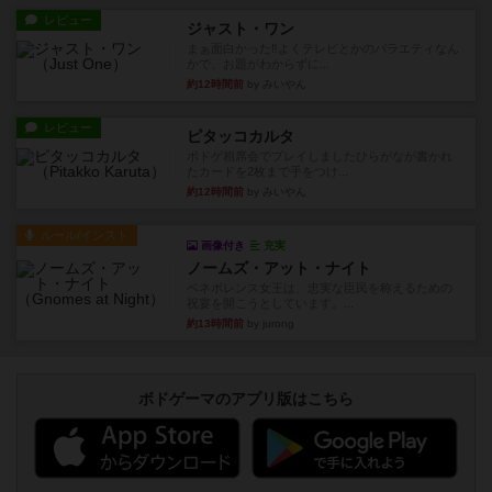
レビュー
ジャスト・ワン
まぁ面白かった‼️よくテレビとかのバラエティなん
かで、お題がわからずに...
約12時間前
by みいやん
レビュー
ピタッコカルタ
ボドゲ相席会でプレイしましたひらがなが書かれ
たカードを2枚まで手をつけ...
約12時間前
by みいやん
ルール/インスト
画像付き
充実
ノームズ・アット・ナイト
ベネボレンス女王は、忠実な臣民を称えるための
祝宴を開こうとしています。...
約13時間前
by jurong
ボドゲーマのアプリ版はこちら