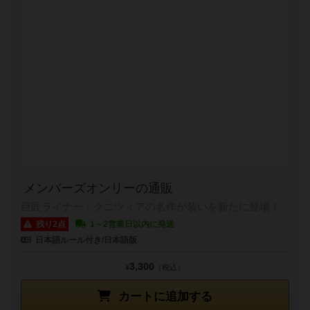
メンバーズオンリーの通販
巨匠ライナー・クニツィアの名作が装いを新たに登場！
残り2点
1～2営業日以内に発送
日本語ルール付き/日本語版
3,300
¥
（税込）
カートに追加する