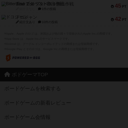
Bitter End ブタペスト救出作戦
45
PT
紹介文なし
1件の投稿
ドコジャン
42
PT
紹介文あり
10件の投稿
※Apple、Apple のロゴ は、米国および他の国々で登録されたApple Inc.の商標です。
※App Store は、Apple Inc.のサービスマークです。
※Android は、グーグル インコーポレイテッドの商標または登録商標です。
※Google Play とそのロゴは、Google Inc.の商標または登録商標です。
ボドゲーマTOP
ボードゲームを検索する
ボードゲームの新着レビュー
ボードゲーム会情報