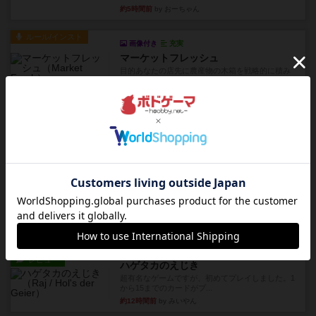
約5時間前
by おーちゃん
ルール/インスト
画像付き
充実
マーケットフレッシュ
目的あなたの店先に農産物の木箱を戦略的に積み
重ねて在庫を最大化し、競合...
約10時間前
by jurong
レビュー
メメントオンラインタクティクス
どんどん物量が増えて大変になっていく押し付け
合いが楽しいゲーム盛り上が...
約10時間前
by nekomanma222
レビュー
ヘックメック
サイコロゲームです1から5までの数字と芋虫がか
かれたダイス。これを振っ...
約11時間前
by みいやん
レビュー
ハゲタカのえじき
超有名なゲームですが、初めてプレイしました。1
から15までのカードがプ...
約12時間前
by みいやん