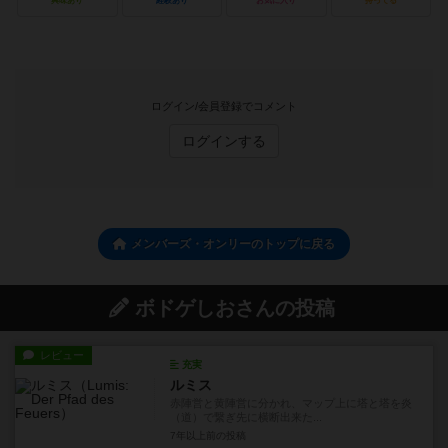
興味あり
経験あり
お気に入り
持ってる
ログイン/会員登録でコメント
ログインする
メンバーズ・オンリーのトップに戻る
ボドゲしおさんの投稿
レビュー
充実
ルミス
赤陣営と黄陣営に分かれ、マップ上に塔と塔を炎
（道）で繋ぎ先に横断出来た...
7年以上前
の投稿