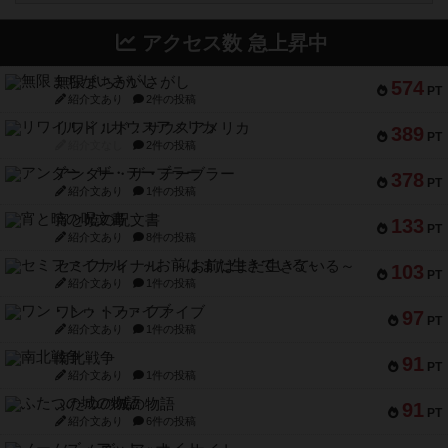
アクセス数 急上昇中
無限まちがいさがし
574
PT
紹介文あり
2件の投稿
リワイルド：サウスアメリカ
389
PT
紹介文なし
2件の投稿
アンダー・ザ・テーブラー
378
PT
紹介文あり
1件の投稿
宵と暁の呪文書
133
PT
紹介文あり
8件の投稿
セミファイナル ～お前はまだ生きている～
103
PT
紹介文あり
1件の投稿
ワン・トゥ・ファイブ
97
PT
紹介文あり
1件の投稿
南北戦争
91
PT
紹介文あり
1件の投稿
ふたつの城の物語
91
PT
紹介文あり
6件の投稿