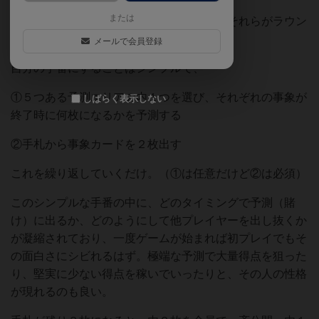
または
全員が５種類の事象カードを手札に持ち、それらがラウン
ド終了時に何枚場に出るかを予測します。
メールで会員登録
自分の手番にすることはシンプルで、
①５つある予測エリアの内１つを選び、それぞれの事象が
しばらく表示しない
終了時に何枚になるかを予測する
②手札から事象カードを２枚出す
これを繰り返していくだけ。（①は任意だけど②は必須）
このシンプルな手番の中に、どのタイミングで予測（賭
け）に出るか、どのようにして他プレイヤーを出し抜くか
が凝縮されており、一度ゲームが始まれば初プレイでもそ
の面白さにシビれるはず。極端な予測で大量得点を狙った
り、堅実に少ない得点を稼いでいったりと、その人の性格
が現れるのも良い。