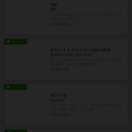
FBI
FBI
いやこれはおもろいな！？アートワークからして
おもろそうな香りプンプンだった...
6年弱前
の投稿
レビュー
チケットトゥライド：USA 1910
Ticket to Ride: USA 1910
チケライUSAのカードが小さいので、こちらの拡
張も購入。おまけに目的地も増...
6年弱前
の投稿
レビュー
サグラダ
Sagrada
小4のムスメさんと。これ、サクサク進められてい
いね！適度に悩ましいし、狙い...
7年弱前
の投稿