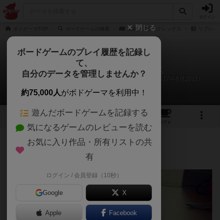
ログイン
閉じる
ボドゲーマTOP
ボードゲームの検索
画家ネズミのクレックス
リプレイ
ボードゲームのプレイ履歴を記録し
て、
画家ネズミのクレックス
自分のデータを管理しませんか？
さと（いぬ）、ムスメさん（小2）のリプレイ日記（2017年8月20日）
約75,000人
がボドゲーマを利用中！
遊んだボードゲームを記録する
5
4
6
トップ
画像
動画
レビュー
カフェ
気になるゲームのレビューを読む
お気に入り作品・所有リストの共
97名
が参考
0名
がナイス
0
9年弱前
有
ふ
ログイン / 会員登録（10秒）
Google
X
Apple
Facebook