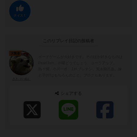
ナイス！
このリプレイ日記の投稿者
大賢者
ボードゲームが大好きです。そのほか好きなものは
PearlJam、水曜どうでしょう、コーラアップ、
熱々燗、小川一水、J.H.ブレナン、荒木飛呂彦。嫁
と子供²はもちろんのこと。ブログもあります。
さと（いぬ）
シェアする