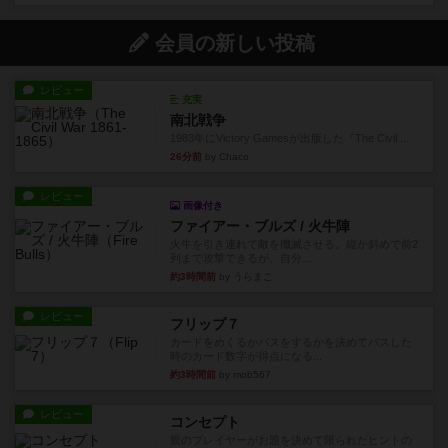
会員の新しい投稿
レビュー
充実
南北戦争
1983年にVictory Gamesが出版した『The Civil ...
26分前
by Chaco
レビュー
画像付き
ファイアー・ブルズ / 火牛陣
火牛を引き連れて敵を殲滅させる。縦か斜めで前2
列まで攻撃できるが、自分...
約3時間前
by うらまこ
レビュー
フリップ７
カードをめくるかパスをするかを決めてパスした
時のカード数字が得点になる...
約3時間前
by mob567
レビュー
コンセプト
親のプレイヤーがお題を決めて限られたヒントの