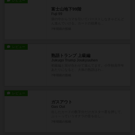
レビュー
富士山地下99階
Fuji 99
袋の中からコマを引いてバーストしなきゃどんど
ん進んでいける。カードの効果も...
7年弱前
の投稿
レビュー
熟語トランプ 上級編
Jukugo Trump Joukyuuhen
初級編と混ぜ合わせて遊んでます。小学校高学年
あたりになると、大体の熟語はわ...
7年弱前
の投稿
レビュー
ガスアウト
Gas Out
出したカードの数字分だけガスター君を押して、
ぶぅ～っていうオナラの音を出し...
7年弱前
の投稿