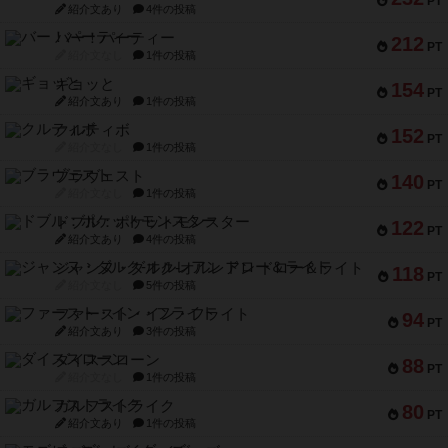
PT
紹介文あり
4件の投稿
バー！パーティー
212
PT
紹介文なし
1件の投稿
ギョッと
154
PT
紹介文あり
1件の投稿
クルティボ
152
PT
紹介文なし
1件の投稿
ブラヴェスト
140
PT
紹介文なし
1件の投稿
ドブル：ポケットモンスター
122
PT
紹介文あり
4件の投稿
ジャンヌ・ダルク-オルレアン ドロー＆ライト
118
PT
紹介文なし
5件の投稿
ファースト・イン・フライト
94
PT
紹介文あり
3件の投稿
ダイススローン
88
PT
紹介文なし
1件の投稿
ガルフストライク
80
PT
紹介文あり
1件の投稿