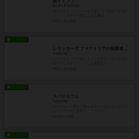
聖ドミンゴ
Santo Domingo
相手の出すアクションを予想しつつ対抗できるア
クションを打って相手よりも勝利...
5年以上前
の投稿
レビュー
レリッカーズ ファクトリアの発掘者たち
Relicers
シートをビリビリ破いてクジを作り、それをみん
なでくじ引き！ゲットした資源を...
5年以上前
の投稿
レビュー
スパイリウム
Spyrium
システムに一癖も二癖もあるワーカープレイスメ
ント。ワーカーを置く、ワーカー...
6年弱前
の投稿
レビュー