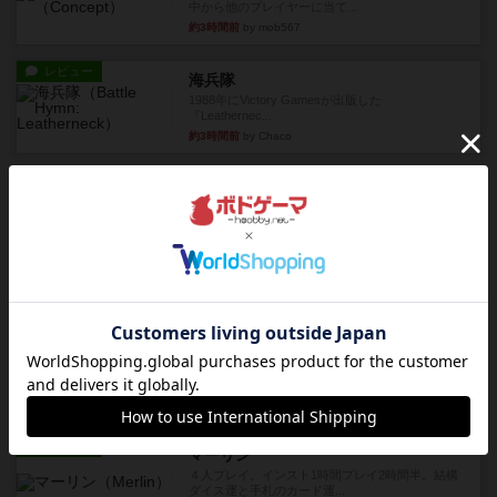
中から他のプレイヤーに当て...
約3時間前
by mob567
レビュー
海兵隊
1988年にVictory Gamesが出版した
『Leathernec...
約3時間前
by Chaco
ルール/インスト
画像付き
充実
パーミッド
おばあちゃんは猫が大好きです!しかし、あまりに
も多くの猫を飼っているた...
約3時間前
by jurong
レビュー
画像付き
オラパ・マイン
お気に入りのplayte製です。オラパスペースから
やり、気に入りました...
約4時間前
by くみ
レビュー
マーリン
４人プレイ。インスト1時間プレイ2時間半。結構
ダイス運と手札のカード運...