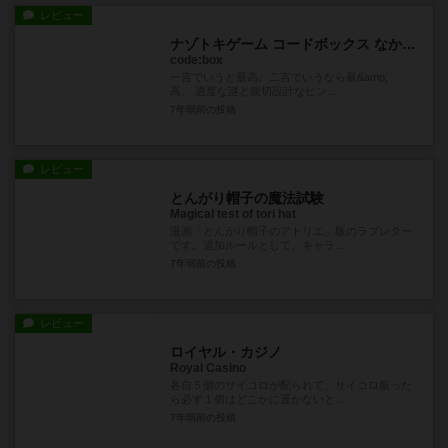
レビュー
ナゾトキゲーム コードボックス なかなおりの森編
code:box
一言でいうと最高。二言でいうなら最&amp;
高。 適度な謎と親切設計なヒン...
7年弱前
の投稿
レビュー
とんがり帽子の魔法試験
Magical test of tori hat
漫画「とんがり帽子のアトリエ」版のラブレター
です。追加ルールとして、キャラ...
7年弱前
の投稿
レビュー
ロイヤル・カジノ
Royal Casino
各自５個のサイコロが配られて、サイコロ振った
ら必ず１個はどこかに置かないと...
7年弱前
の投稿