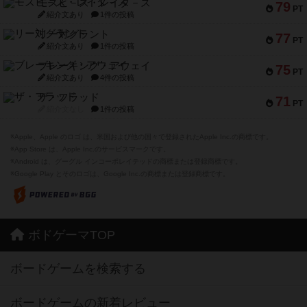
モズビ－ズ・レイダ－ズ
79
PT
紹介文あり
1件の投稿
リー対グラント
77
PT
紹介文あり
1件の投稿
ブレーキング・アウェイ
75
PT
紹介文あり
4件の投稿
ザ・フラッド
71
PT
紹介文なし
1件の投稿
※Apple、Apple のロゴ は、米国および他の国々で登録されたApple Inc.の商標です。
※App Store は、Apple Inc.のサービスマークです。
※Android は、グーグル インコーポレイテッドの商標または登録商標です。
※Google Play とそのロゴは、Google Inc.の商標または登録商標です。
ボドゲーマTOP
ボードゲームを検索する
ボードゲームの新着レビュー