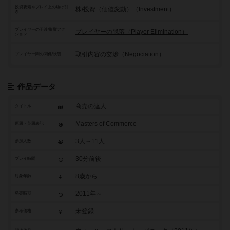
投資要素やプレイ上の駆け引
株/投資（価値変動）（Investment）
き
プレイヤーの干渉/影響アク
プレイヤーの脱落（Player Elimination）
ション
取引内容の交渉（Negociation）
プレイヤー間の関係/状態
作品データ
商売の達人
タイトル
Masters of Commerce
原題・英題表記
3人～11人
参加人数
30分前後
プレイ時間
8歳から
対象年齢
2011年～
発売時期
未登録
参考価格