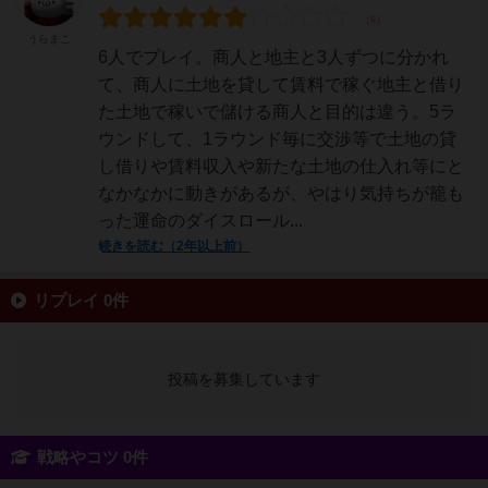
うらまこ
6人でプレイ。商人と地主と3人ずつに分かれ
て、商人に土地を貸して賃料で稼ぐ地主と借り
た土地で稼いで儲ける商人と目的は違う。5ラ
ウンドして、1ラウンド毎に交渉等で土地の貸
し借りや賃料収入や新たな土地の仕入れ等にと
なかなかに動きがあるが、やはり気持ちが籠も
った運命のダイスロール...
続きを読む（2年以上前）
リプレイ 0件
投稿を募集しています
戦略やコツ 0件