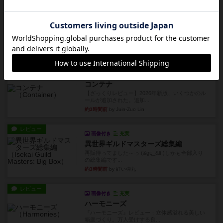
約1時間前
by Chaco
レビュー
スコードリーダー / 戦闘指揮官
1977年にAvalon Hill社が出版した、通称パープル
ボックスと...
約1時間前
by Chaco
レビュー
充実
コンテナ
【ざっくりレビュー】2026年新版、いくつかのル
ールが追加された。追加...
約3時間前
by Juin-Zuo Lin
レビュー
画像付き
充実
異世界ギルドマスターズ総集編
再販待ってました～っ (&gt;_&lt;)しかも全部入り
の総集編です...
約3時間前
by 紅い弾丸
レビュー
画像付き
充実
ハーモニーズ
『ハーモニーズ』レビュー：立体感溢れる美しい
箱庭づくり。万人受けする良...