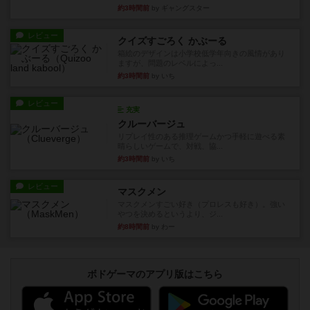
約3時間前
by ギャングスター
レビュー
クイズすごろく かぶーる
箱絵のデザインは小学校低学年向きの風情があり
ますが、問題のレベルによっ...
約3時間前
by いち
レビュー
充実
クルーバージュ
リプレイ性のある推理ゲームかつ手軽に遊べる素
晴らしいゲームで、対戦、協...
約3時間前
by いち
レビュー
マスクメン
マスクメンすごい好き（プロレスも好き）。強い
やつを決めるというより、ジ...
約8時間前
by わー
ボドゲーマのアプリ版はこちら