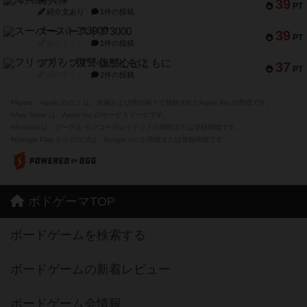
海兵隊
39
PT
紹介文あり
1件の投稿
スーパーストア3000
39
PT
紹介文なし
1件の投稿
フリップ７：復讐心とともに
37
PT
紹介文なし
2件の投稿
※Apple、Apple のロゴ は、米国および他の国々で登録されたApple Inc.の商標です。
※App Store は、Apple Inc.のサービスマークです。
※Android は、グーグル インコーポレイテッドの商標または登録商標です。
※Google Play とそのロゴは、Google Inc.の商標または登録商標です。
ボドゲーマTOP
ボードゲームを検索する
ボードゲームの新着レビュー
ボードゲーム会情報