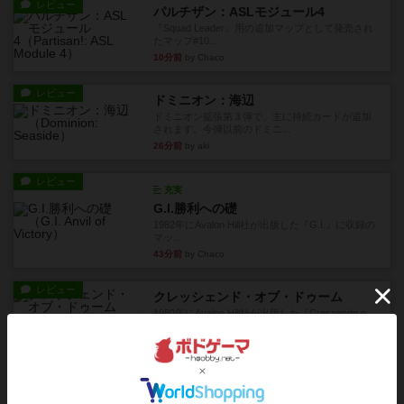
レビュー
パルチザン：ASLモジュール4
『Squad Leader』用の追加マップとして発売され
たマップ#10...
10分前
by Chaco
レビュー
ドミニオン：海辺
ドミニオン拡張第３弾で、主に持続カードが追加
されます。今弾以前のドミニ...
26分前
by aki
レビュー
充実
G.I.勝利への礎
1982年にAvalon Hill社が出版した『G.I.』に収録の
マッ...
43分前
by Chaco
レビュー
クレッシェンド・オブ・ドゥーム
1980年にAvalon Hill社が出版した『Crescendo o...
約1時間前
by Chaco
レビュー
クロス・オブ・アイアン
1978年にAvalon Hill社が出版した『Cross of Ir...