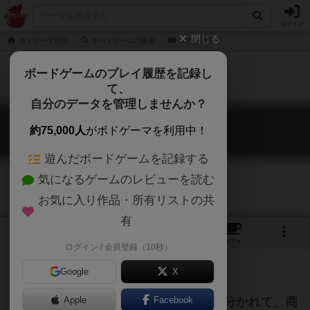
ログイン
閉じる
ボドゲーマTOP
ボードゲームの検索
商売の達人
ボードゲームのプレイ履歴を記録し
て、
自分のデータを管理しませんか？
商売の達人
約75,000人
がボドゲーマを利用中！
Masters of Commerce
遊んだボードゲームを記録する
気になるゲームのレビューを読む
お気に入り作品・所有リストの共
有
1
1
2
トップ
画像
動画
レビュー
カフェ
ログイン / 会員登録（10秒）
Google
X
6人でプレイ。商人と地主と3人ずつに分かれて、商
Apple
Facebook