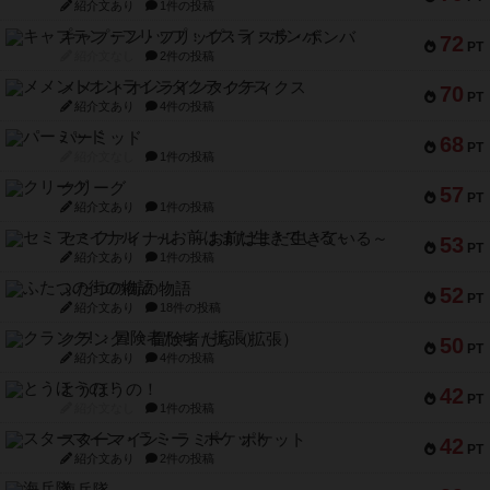
紹介文あり
1件の投稿
キャプテン・フリップ：イスラ・ボンバ
72
PT
紹介文なし
2件の投稿
メメントオンラインタクティクス
70
PT
紹介文あり
4件の投稿
パーミッド
68
PT
紹介文なし
1件の投稿
クリーグ
57
PT
紹介文あり
1件の投稿
セミファイナル ～お前はまだ生きている～
53
PT
紹介文あり
1件の投稿
ふたつの街の物語
52
PT
紹介文あり
18件の投稿
クランク! ：冒険者たち（拡張）
50
PT
紹介文あり
4件の投稿
とうほうの！
42
PT
紹介文なし
1件の投稿
スターマイン・ラミー ポケット
42
PT
紹介文あり
2件の投稿