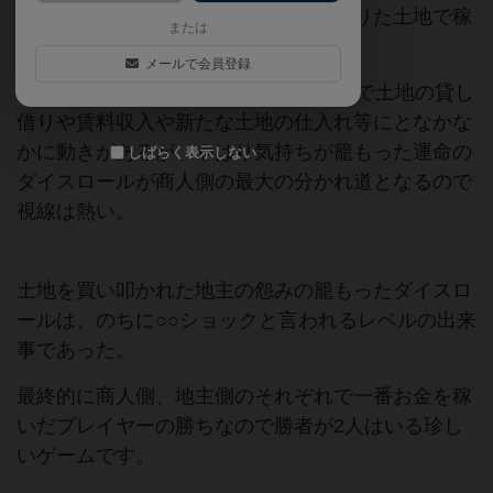
人に土地を貸して賃料で稼ぐ地主と借りた土地で稼
または
いで儲ける商人と目的は違う。
メールで会員登録
5ラウンドして、1ラウンド毎に交渉等で土地の貸し
借りや賃料収入や新たな土地の仕入れ等にとなかな
かに動きがあるが、やはり気持ちが籠もった運命の
しばらく表示しない
ダイスロールが商人側の最大の分かれ道となるので
視線は熱い。
土地を買い叩かれた地主の怨みの籠もったダイスロ
ールは、のちに○○ショックと言われるレベルの出来
事であった。
最終的に商人側、地主側のそれぞれで一番お金を稼
いだプレイヤーの勝ちなので勝者が2人はいる珍し
いゲームです。