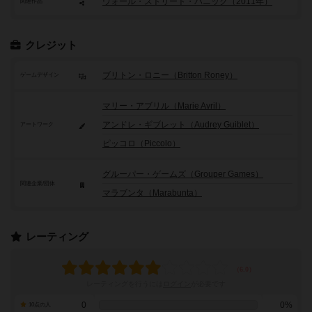
ウォール・ストリート・パニック（2011年）
関連作品
クレジット
ブリトン・ロニー（Britton Roney）
ゲームデザイン
マリー・アブリル（Marie Avril）
アンドレ・ギブレット（Audrey Guiblet）
アートワーク
ピッコロ（Piccolo）
グルーパー・ゲームズ（Grouper Games）
関連企業/団体
マラブンタ（Marabunta）
レーティング
レーティングを行うには
ログイン
が必要です
0
0%
10点の人