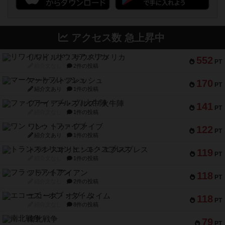
アクセス数 急上昇中
リワイルド：サウスアメリカ
552
PT
紹介文なし
2件の投稿
マーケットフレッシュ
170
PT
紹介文あり
1件の投稿
ファイアー・ブルズ / 火牛陣
141
PT
紹介文なし
1件の投稿
ワン・トゥ・ファイブ
122
PT
紹介文あり
1件の投稿
トランスオリエント・エクスプレス
119
PT
紹介文なし
1件の投稿
フラットアイアン
118
PT
紹介文なし
2件の投稿
エコーズ・オブ・タイム
118
PT
紹介文なし
8件の投稿
南北戦争
79
PT