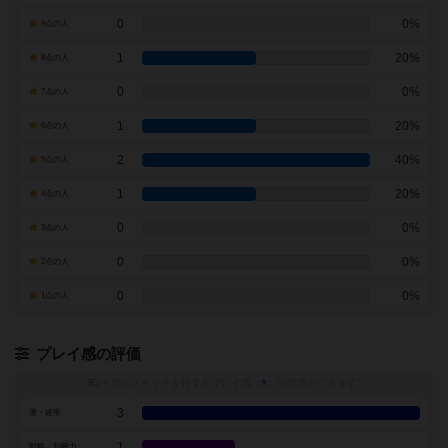
0
0%
9点の人
1
20%
8点の人
0
0%
7点の人
1
20%
6点の人
2
40%
5点の人
1
20%
4点の人
0
0%
3点の人
0
0%
2点の人
0
0%
1点の人
プレイ感の評価
トグルスイッチを押すとプレイ感（
※
）の投票ができます
3
運・確率
1
戦略・判断力