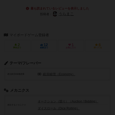
最も読まれているレビューを表示しました
うらまこ
投稿者：
マイボードゲーム登録者
2
12
1
6
興味あり
経験あり
お気に入り
持ってる
テーマ/フレーバー
経済/経営（Economy）
政治経済/各種産業
メカニクス
オークション（競り）（Auction / Bidding）
頻出するメカニクス
ダイスロール（Dice Rolling）