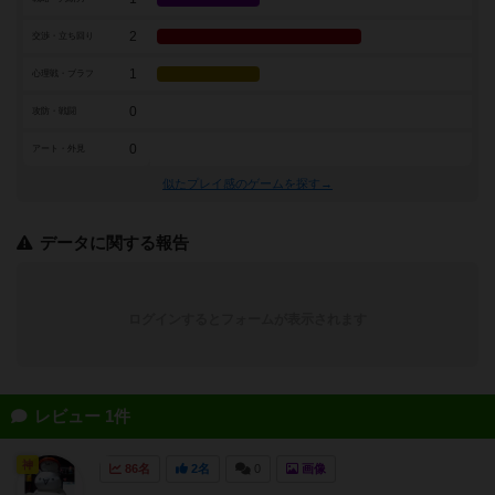
2
交渉・立ち回り
1
心理戦・ブラフ
0
攻防・戦闘
0
アート・外見
似たプレイ感のゲームを探す→
データに関する報告
ログインするとフォームが表示されます
レビュー 1件
神
86名
2名
0
画像