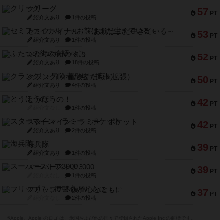
クリーグ
57
PT
紹介文あり
1件の投稿
セミファイナル ～お前はまだ生きている～
53
PT
紹介文あり
1件の投稿
ふたつの街の物語
52
PT
紹介文あり
18件の投稿
クランク! ：冒険者たち（拡張）
50
PT
紹介文あり
4件の投稿
とうほうの！
42
PT
紹介文なし
1件の投稿
スターマイン・ラミー ポケット
42
PT
紹介文あり
2件の投稿
海兵隊
39
PT
紹介文あり
1件の投稿
スーパーストア3000
39
PT
紹介文なし
1件の投稿
フリップ７：復讐心とともに
37
PT
紹介文なし
2件の投稿
※Apple、Apple のロゴ は、米国および他の国々で登録されたApple Inc.の商標です。