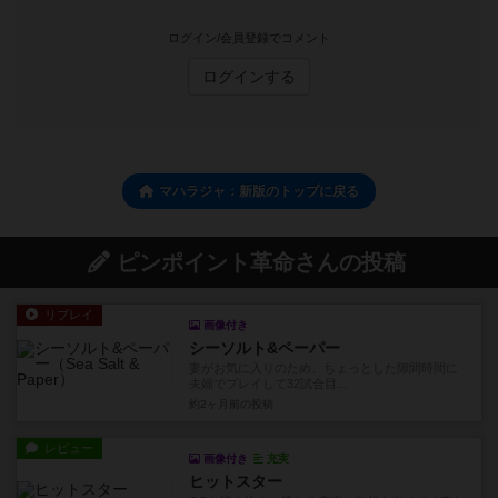
ログイン/会員登録でコメント
ログインする
マハラジャ：新版のトップに戻る
ピンポイント革命さんの投稿
リプレイ
画像付き
シーソルト&ペーパー
妻がお気に入りのため、ちょっとした隙間時間に
夫婦でプレイして32試合目...
約2ヶ月前
の投稿
レビュー
画像付き
充実
ヒットスター