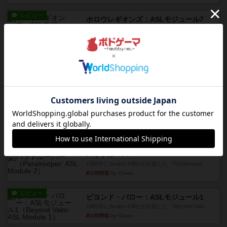
レビュー
ホロウレギオンズ：ASLモジュール7
1989年にAvalon Hill社が出版した『Hollow Legi...
約1時間前
by Chaco
レビュー
ウエスト・オブ・アラメイン：ASLモジュール5
1988年にAvalon Hill社が出版した『West of Ala...
約1時間前
by Chaco
レビュー
ヤンクス：ASLモジュール3
1987年にAvalon Hill社が出版した『Yanks』に付属
のマ...
約1時間前
by Chaco
レビュー
パラトルーパー
1986年にAvalon Hill社が出版した『Paratrooper...
約1時間前
by Chaco
レビュー
ビヨンド・バロー：ASLモジュール1
1985年にAvalon Hill社が出版した『Beyond Valo...
約1時間前
by Chaco