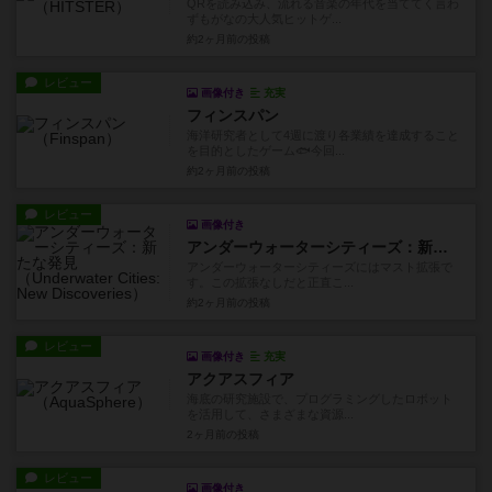
QRを読み込み、流れる音楽の年代を当ててく言わ
ずもがなの大人気ヒットゲ...
約2ヶ月前
の投稿
レビュー
画像付き
充実
フィンスパン
海洋研究者として4週に渡り各業績を達成すること
を目的としたゲーム🐟今回...
約2ヶ月前
の投稿
レビュー
画像付き
アンダーウォーターシティーズ：新たな発見
アンダーウォーターシティーズにはマスト拡張で
す。この拡張なしだと正直こ...
約2ヶ月前
の投稿
レビュー
画像付き
充実
アクアスフィア
海底の研究施設で、プログラミングしたロボット
を活用して、さまざまな資源...
2ヶ月前
の投稿
レビュー
画像付き