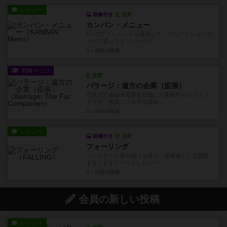
レビュー
画像付き
充実
カンバン・メニュー
6つのアクションから選択して、そのアクションカ
ードに載ってるリソースを...
3ヶ月前
の投稿
戦略やコツ
充実
バラージ：遠方の企業（拡張）
日本🇯🇵連結発電系を目指した基礎作りがポイン
トです。勝負どころでは連結...
3ヶ月前
の投稿
レビュー
画像付き
充実
フォーリング
プレイヤーは落ち続ける塔で、探索者として調査
することをテーマとしたゲー...
3ヶ月前
の投稿
会員の新しい投稿
レビュー