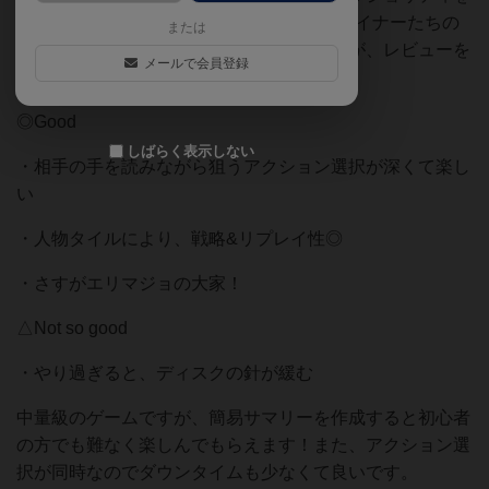
競いVP等を獲得していきます。好きなデザイナーたちの
または
作品で、面白くて何度もプレイしていますが、レビューを
メールで会員登録
ピンポイントにまとめると次の通りです。
◎Good
しばらく表示しない
・相手の手を読みながら狙うアクション選択が深くて楽し
い
・人物タイルにより、戦略&リプレイ性◎
・さすがエリマジョの大家！
△Not so good
・やり過ぎると、ディスクの針が緩む
中量級のゲームですが、簡易サマリーを作成すると初心者
の方でも難なく楽しんでもらえます！また、アクション選
択が同時なのでダウンタイムも少なくて良いです。