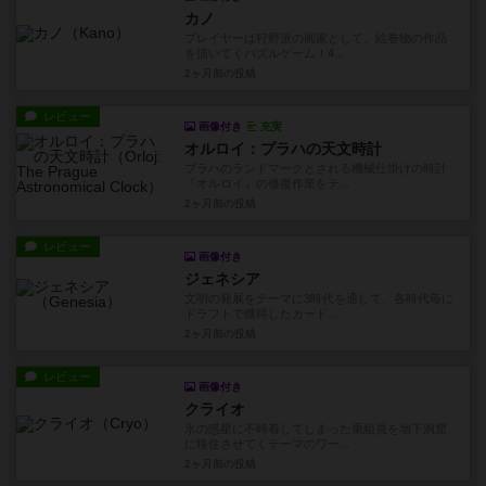
カノ
プレイヤーは狩野派の画家として、絵巻物の作品
を描いてくパズルゲーム！4...
2ヶ月前
の投稿
レビュー
画像付き
充実
オルロイ：プラハの天文時計
プラハのランドマークとされる機械仕掛けの時計
『オルロイ』の修復作業をテ...
2ヶ月前
の投稿
レビュー
画像付き
ジェネシア
文明の発展をテーマに3時代を通して、各時代毎に
ドラフトで獲得したカード...
2ヶ月前
の投稿
レビュー
画像付き
クライオ
氷の惑星に不時着してしまった乗組員を地下洞窟
に移住させてくテーマのワー...
2ヶ月前
の投稿