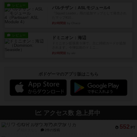
レビュー
パルチザン：ASLモジュール4
『Squad Leader』用の追加マップとして発売され
たマップ#10...
約2時間前
by Chaco
レビュー
ドミニオン：海辺
ドミニオン拡張第３弾で、主に持続カードが追加
されます。今弾以前のドミニ...
約2時間前
by aki
ボドゲーマのアプリ版はこちら
アクセス数 急上昇中
リワイルド：サウスアメリカ
552
PT
紹介文なし
2件の投稿