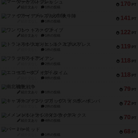
マーケットフレッシュ
170
PT
紹介文あり
1件の投稿
ファイアー・ブルズ / 火牛陣
141
PT
紹介文なし
1件の投稿
ワン・トゥ・ファイブ
122
PT
紹介文あり
1件の投稿
トランスオリエント・エクスプレス
119
PT
紹介文なし
1件の投稿
フラットアイアン
118
PT
紹介文なし
2件の投稿
エコーズ・オブ・タイム
118
PT
紹介文なし
8件の投稿
南北戦争
79
PT
紹介文あり
1件の投稿
キャプテン・フリップ：イスラ・ボンバ
72
PT
紹介文なし
2件の投稿
メメントオンラインタクティクス
70
PT
紹介文あり
4件の投稿
パーミッド
68
PT
紹介文なし
1件の投稿