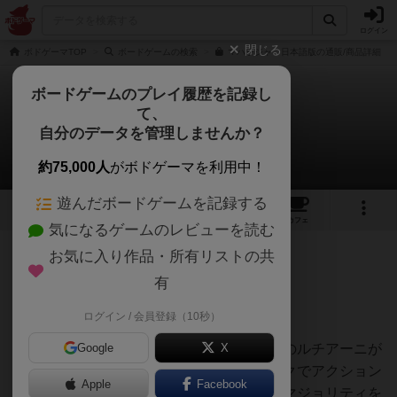
ログイン
閉じる
ボドゲーマTOP
ボードゲームの検索
マハラジャ 日本語版の通販/商品詳細
ボードゲームのプレイ履歴を記録し
て、
マハラジャ：新版
自分のデータを管理しませんか？
ピンポイント革命さんのレビュー
約75,000人
がボドゲーマを利用中！
遊んだボードゲームを記録する
5
3
42
トップ
画像
動画
レビュー
カフェ
気になるゲームのレビューを読む
お気に入り作品・所有リストの共
272名
3名
0
6ヶ月前
有
ログイン / 会員登録（10秒）
クラキンコンビ作品に、好きなデザイナーのルチアーニが
Google
X
アレンジしたマハラジャ！秘密裏にディスクでアクション
Apple
Facebook
を選択して、マハラジャが訪れる都市でのマジョリティを