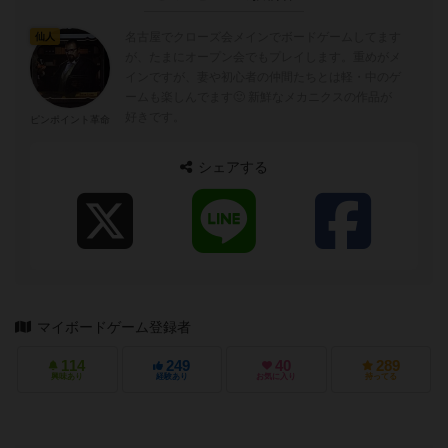
名古屋でクローズ会メインでボードゲームしてます
仙人
が、たまにオープン会でもプレイします。重めがメ
インですが、妻や初心者の仲間たちとは軽・中のゲ
ームも楽しんでます🙂 新鮮なメカニクスの作品が
好きです。
ピンポイント革命
シェアする
マイボードゲーム登録者
114
249
40
289
興味あり
経験あり
お気に入り
持ってる