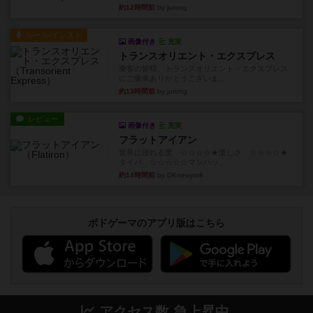
約12時間前
by jurong
ルール/インスト
画像付き
充実
トランスオリエント・エクスプレス
乗客の皆様、トランスオリエント・エクスプレス
にご乗車ありがとうございま...
約13時間前
by jurong
レビュー
画像付き
充実
フラットアイアン
世界に浸れる度 ☆☆☆☆★楽しさ ☆☆☆☆★
タイパ ☆☆☆☆☆マンハッ...
約14時間前
by DKnewyork
ボドゲーマのアプリ版はこちら
アクセス数 急上昇中