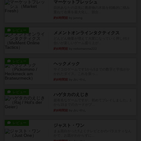
マーケットフレッシュ
目的あなたの店先に農産物の木箱を戦略的に積み
重ねて在庫を最大化し、競合...
約6時間前
by jurong
レビュー
メメントオンラインタクティクス
どんどん物量が増えて大変になっていく押し付け
合いが楽しいゲーム盛り上が...
約6時間前
by nekomanma222
レビュー
ヘックメック
サイコロゲームです1から5までの数字と芋虫がか
かれたダイス。これを振っ...
約8時間前
by みいやん
レビュー
ハゲタカのえじき
超有名なゲームですが、初めてプレイしました。1
から15までのカードがプ...
約8時間前
by みいやん
レビュー
ジャスト・ワン
まぁ面白かった‼️よくテレビとかのバラエティなん
かで、お題がわからずに...