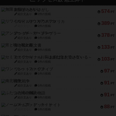
無限まちがいさがし
574
PT
紹介文あり
2件の投稿
リワイルド：サウスアメリカ
389
PT
紹介文なし
2件の投稿
アンダー・ザ・テーブラー
378
PT
紹介文あり
1件の投稿
宵と暁の呪文書
133
PT
紹介文あり
8件の投稿
セミファイナル ～お前はまだ生きている～
103
PT
紹介文あり
1件の投稿
ワン・トゥ・ファイブ
97
PT
紹介文あり
1件の投稿
南北戦争
91
PT
紹介文あり
1件の投稿
ふたつの城の物語
91
PT
紹介文あり
6件の投稿
ノームズ・アット・ナイト
88
PT
紹介文なし
1件の投稿