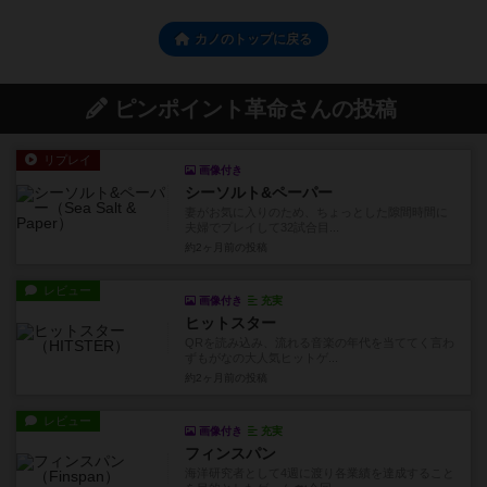
カノのトップに戻る
ピンポイント革命さんの投稿
リプレイ
画像付き
シーソルト&ペーパー
妻がお気に入りのため、ちょっとした隙間時間に
夫婦でプレイして32試合目...
約2ヶ月前
の投稿
レビュー
画像付き
充実
ヒットスター
QRを読み込み、流れる音楽の年代を当ててく言わ
ずもがなの大人気ヒットゲ...
約2ヶ月前
の投稿
レビュー
画像付き
充実
フィンスパン
海洋研究者として4週に渡り各業績を達成すること