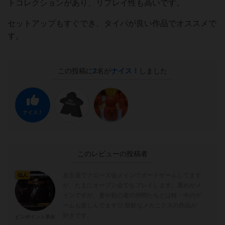
トコレクションがあり、リプレイ性も高いです。
セットアップもすぐでき、タイパが良い作品でオススメで
す。
この投稿に
2
名が
ナイス！
しました
ナイス！
このレビューの投稿者
名古屋でクローズ会メインでボードゲームしてます
仙人
が、たまにオープン会でもプレイします。重めがメ
インですが、妻や初心者の仲間たちとは軽・中のゲ
ームも楽しんでます🙂 新鮮なメカニクスの作品が
好きです。
ピンポイント革命