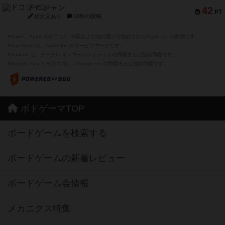
ドコジャン
42
PT
紹介文あり
10件の投稿
※Apple、Apple のロゴ は、米国および他の国々で登録されたApple Inc.の商標です。
※App Store は、Apple Inc.のサービスマークです。
※Android は、グーグル インコーポレイテッドの商標または登録商標です。
※Google Play とそのロゴは、Google Inc.の商標または登録商標です。
ボドゲーマTOP
ボードゲームを検索する
ボードゲームの新着レビュー
ボードゲーム会情報
メカニクス特集