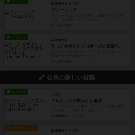
レビュー
画像付き
充実
フォーリング
プレイヤーは落ち続ける塔で、探索者として調査
することをテーマとしたゲー...
3ヶ月前
の投稿
レビュー
画像付き
たった今考えたプロポーズの言葉を君に捧ぐよ。
親プレイヤーに気に入ってもらえるプロポーズを
即興で作る大喜利ゲームです...
3ヶ月前
の投稿
会員の新しい投稿
レビュー
充実
アルナックの失われし遺跡
アナログ対人プレイ数回。クニツィア先生の名作
「エルドラドを探して」にあ...
約2時間前
by おーちゃん
ルール/インスト
画像付き
充実