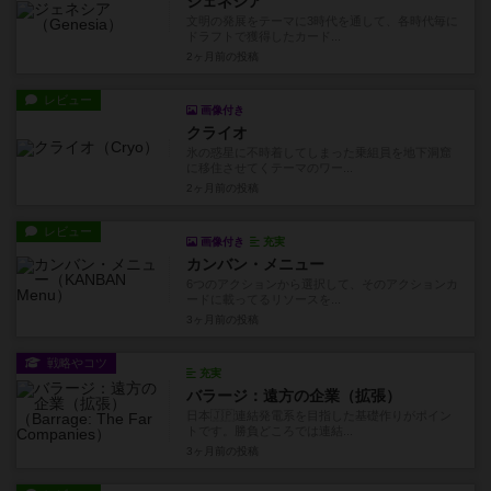
ジェネシア
文明の発展をテーマに3時代を通して、各時代毎に
ドラフトで獲得したカード...
2ヶ月前
の投稿
レビュー
画像付き
クライオ
氷の惑星に不時着してしまった乗組員を地下洞窟
に移住させてくテーマのワー...
2ヶ月前
の投稿
レビュー
画像付き
充実
カンバン・メニュー
6つのアクションから選択して、そのアクションカ
ードに載ってるリソースを...
3ヶ月前
の投稿
戦略やコツ
充実
バラージ：遠方の企業（拡張）
日本🇯🇵連結発電系を目指した基礎作りがポイン
トです。勝負どころでは連結...
3ヶ月前
の投稿