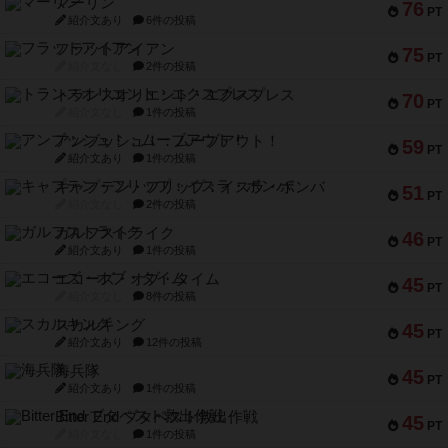
マーリン
76
PT
紹介文あり
6件の投稿
フラットアイアン
75
PT
紹介文なし
2件の投稿
トランスオリエント・エクスプレス
70
PT
紹介文なし
1件の投稿
アンブッシュ！：ムーブアウト！
59
PT
紹介文あり
1件の投稿
キャプテン・フリップ：イスラ・ボンバ
51
PT
紹介文なし
2件の投稿
ガルフストライク
46
PT
紹介文あり
1件の投稿
エコーズ・オブ・タイム
45
PT
紹介文なし
8件の投稿
スカルキング
45
PT
紹介文あり
12件の投稿
海兵隊
45
PT
紹介文あり
1件の投稿
Bitter End ブタペスト救出作戦
45
PT
紹介文なし
1件の投稿