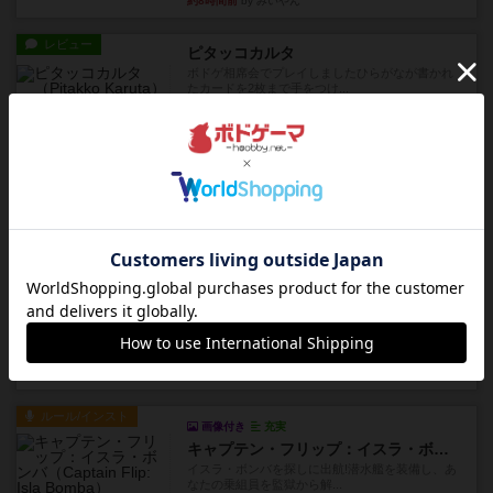
約8時間前
by みいやん
レビュー
ピタッコカルタ
ボドゲ相席会でプレイしましたひらがなが書かれ
たカードを2枚まで手をつけ...
約8時間前
by みいやん
ルール/インスト
画像付き
充実
ノームズ・アット・ナイト
ベネボレンス女王は、忠実な臣民を称えるための
祝宴を開こうとしています。...
約9時間前
by jurong
レビュー
画像付き
充実
フラットアイアン
1~2人に限定された、エンジンビルド系のシステ
ム選んだ企業ボードに街で...
約10時間前
by あくり
ルール/インスト
画像付き
充実
キャプテン・フリップ：イスラ・ボンバ
イスラ・ボンバを探しに出航!潜水艦を装備し、あ
なたの乗組員を監獄から解...