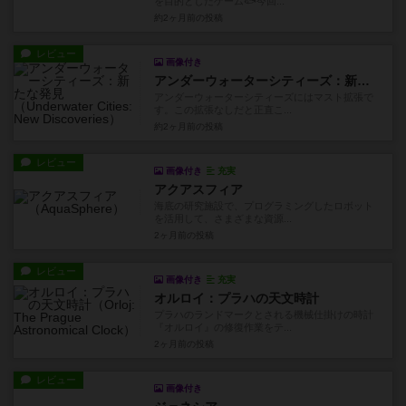
を目的としたゲーム🐟今回...
約2ヶ月前
の投稿
レビュー
画像付き
アンダーウォーターシティーズ：新たな発見
アンダーウォーターシティーズにはマスト拡張で
す。この拡張なしだと正直こ...
約2ヶ月前
の投稿
レビュー
画像付き
充実
アクアスフィア
海底の研究施設で、プログラミングしたロボット
を活用して、さまざまな資源...
2ヶ月前
の投稿
レビュー
画像付き
充実
オルロイ：プラハの天文時計
プラハのランドマークとされる機械仕掛けの時計
『オルロイ』の修復作業をテ...
2ヶ月前
の投稿
レビュー
画像付き