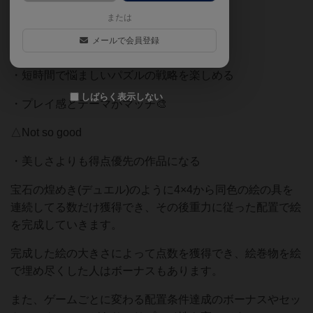
◎Good
または
メールで会員登録
・シンプルなルールで初心者から楽しめる
・短時間で悩ましいパズルの戦略を楽しめる
しばらく表示しない
・プレイ感とテーマがマッチ🎨
△Not so good
・美しさよりも得点優先の作品になる
宝石の煌めき(デュエル)のように4×4から同色の絵の具を
連続してる数だけ獲得でき、その後重力に従った配置で絵
を完成していきます。
完成した絵の大きさによって点数を獲得でき、絵巻物を絵
で埋め尽くした人はボーナスもあります。
また、ゲームごとに変わる配置条件達成のボーナスやセッ