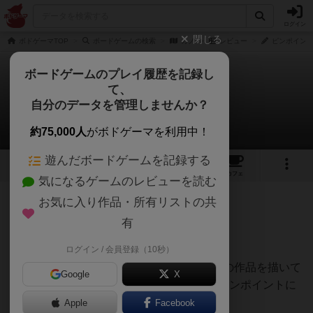
ログイン
閉じる
ボドゲーマTOP
ボードゲームの検索
カノ
レビュー
ピンポイント
ボードゲームのプレイ履歴を記録し
て、
カノ
自分のデータを管理しませんか？
ピンポイント革命さんのレビュー
約75,000人
がボドゲーマを利用中！
遊んだボードゲームを記録する
1
1
1
トップ
画像
動画
レビュー
カフェ
気になるゲームのレビューを読む
お気に入り作品・所有リストの共
221名
2名
0
2ヶ月前
有
ログイン / 会員登録（10秒）
プレイヤーは狩野派の画家として、絵巻物の作品を描いて
Google
X
くパズルゲーム！4人でプレイした感想をピンポイントに
まとめると次の通りです。
Apple
Facebook