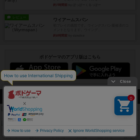
約7時間前
by ぽっぽーくるっぽー
レビュー
ワイアームスパン
初プレイの感想です。ウイングスパン履修済のコ
メントとなります。ウイング...
約8時間前
by daisdice
ボドゲーマのアプリ版はこちら
アクセス数 急上昇中
リワイルド：サウスアメリカ
552
PT
紹介文なし
2件の投稿
マーケットフレッシュ
170
PT
紹介文あり
1件の投稿
ファイアー・ブルズ / 火牛陣
141