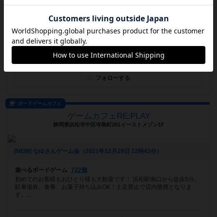
お知らせはありません
遊べるボードゲーム
478個
千葉県新浦安駅から徒歩5分のボードゲームカフェです。当店は、初心
者から玄人、お子様から大人まで楽しめる、ボードゲームカフェを目指
します...
フォローする
ボードゲームカフェ
ゲームカフェRE:PLAY
静岡県浜松市中区寺島町261イーストメゾン1F
[NEW] なゆさんゲーム会（2021年12月29日 12時43分）
遊べるボードゲーム
722個
初めてのお客様もおひとり様も大歓迎です！ 浜松駅南口から徒歩5分。
駐車場有。食事、お菓子持ち込みOK！土足禁止で店内禁煙となりま
す。...