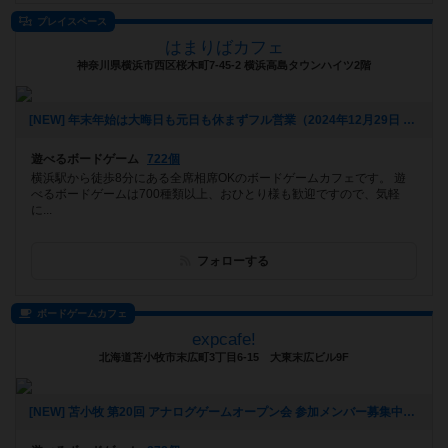
プレイスペース
はまりばカフェ
神奈川県横浜市西区桜木町7-45-2 横浜高島タウンハイツ2階
[NEW] 年末年始は大晦日も元日も休まずフル営業（2024年12月29日 20時19分）
遊べるボードゲーム
722個
横浜駅から徒歩8分にある全席相席OKのボードゲームカフェです。 遊
べるボードゲームは700種類以上、おひとり様も歓迎ですので、気軽
に...
フォローする
ボードゲームカフェ
expcafe!
北海道苫小牧市末広町3丁目6-15 大東末広ビル9F
[NEW] 苫小牧 第20回 アナログゲームオープン会 参加メンバー募集中！（2024年09月05日 23時49分）