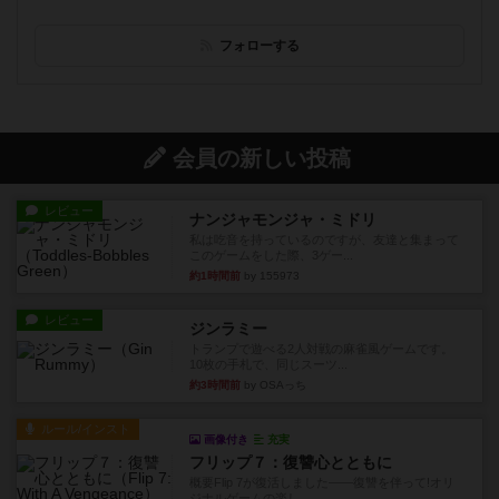
フォローする
会員の新しい投稿
レビュー
ナンジャモンジャ・ミドリ
私は吃音を持っているのですが、友達と集まって
このゲームをした際、3ゲー...
約1時間前
by 155973
レビュー
ジンラミー
トランプで遊べる2人対戦の麻雀風ゲームです。
10枚の手札で、同じスーツ...
約3時間前
by OSAっち
ルール/インスト
画像付き
充実
フリップ７：復讐心とともに
概要Flip 7が復活しました――復讐を伴って!オリ
ジナルゲームの楽し...