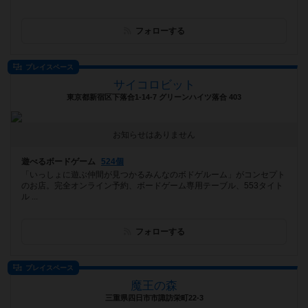
フォローする
プレイスペース
サイコロビット
東京都新宿区下落合1-14-7 グリーンハイツ落合 403
お知らせはありません
遊べるボードゲーム
524個
「いっしょに遊ぶ仲間が見つかるみんなのボドゲルーム」がコンセプト
のお店。完全オンライン予約、ボードゲーム専用テーブル、553タイト
ル ...
フォローする
プレイスペース
魔王の森
三重県四日市市諏訪栄町22-3