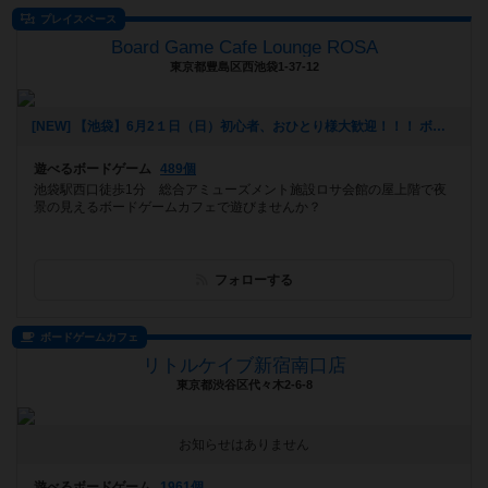
プレイスペース
Board Game Cafe Lounge ROSA
東京都豊島区西池袋1-37-12
[NEW] 【池袋】6月2１日（日）初心者、おひとり様大歓迎！！！ ボードゲーム軽量級～中量級 自粛おつかれリフレッシュ相席ナイト (対策バッチリ！！) （2020年06月01日 13時52分）
遊べるボードゲーム
489個
池袋駅西口徒歩1分 総合アミューズメント施設ロサ会館の屋上階で夜
景の見えるボードゲームカフェで遊びませんか？
フォローする
ボードゲームカフェ
リトルケイブ新宿南口店
東京都渋谷区代々木2-6-8
お知らせはありません
遊べるボードゲーム
1961個