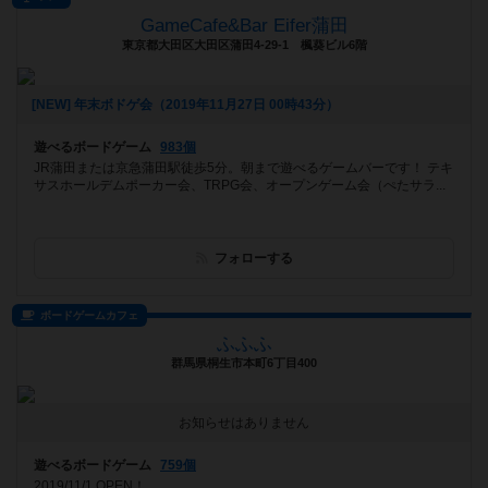
GameCafe&Bar Eifer蒲田
東京都大田区大田区蒲田4-29-1 楓葵ビル6階
[NEW] 年末ボドゲ会（2019年11月27日 00時43分）
遊べるボードゲーム
983個
JR蒲田または京急蒲田駅徒歩5分。朝まで遊べるゲームバーです！ テキ
サスホールデムポーカー会、TRPG会、オープンゲーム会（ぺたサラ...
フォローする
ボードゲームカフェ
ふふふ
群馬県桐生市本町6丁目400
お知らせはありません
遊べるボードゲーム
759個
2019/11/1 OPEN！