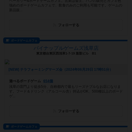
ベーカリー&ボードゲームカフェ。営業は金土、パンの販売とカフェ色
強めのボードゲームカフェで、飲食のみのご利用も可能です。ゲームの
新品販...
フォローする
ボードゲームカフェ
パイナップルゲームズ浅草店
東京都台東区西浅草1-7-19 葉梨ビル B1
[NEW] テラフォーミングマーズ会（2024年06月29日 17時51分）
遊べるボードゲーム
654個
浅草の雷門より徒歩5分、自称都内で最もリーズナブルなお店になりま
す。フード＆ドリンク（アルコール含）持込がOK、500種以上のボード
ゲ...
フォローする
ボードゲームカフェ