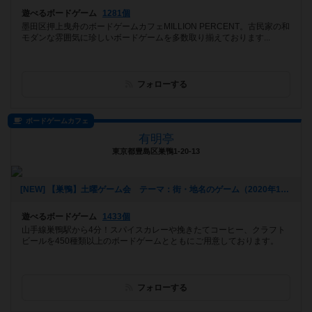
遊べるボードゲーム
1281個
墨田区押上曳舟のボードゲームカフェMILLION PERCENT。古民家の和
モダンな雰囲気に珍しいボードゲームを多数取り揃えております...
フォローする
ボードゲームカフェ
有明亭
東京都豊島区巣鴨1-20-13
[NEW] 【巣鴨】土曜ゲーム会 テーマ：街・地名のゲーム（2020年12月02日 17時54分）
遊べるボードゲーム
1433個
山手線巣鴨駅から4分！スパイスカレーや挽きたてコーヒー、クラフト
ビールを450種類以上のボードゲームとともにご用意しております。
フォローする