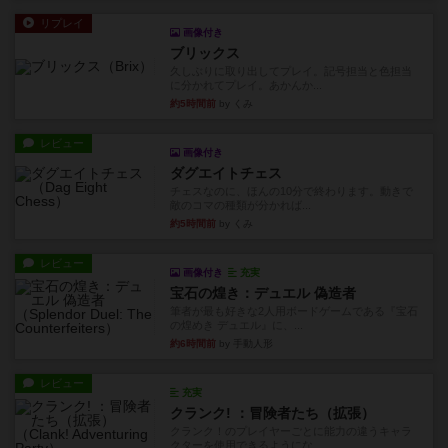
リプレイ
画像付き
ブリックス
久しぶりに取り出してプレイ。記号担当と色担当
に分かれてプレイ。あかんか...
約5時間前
by くみ
レビュー
画像付き
ダグエイトチェス
チェスなのに、ほんの10分で終わります。動きで
敵のコマの種類が分かれば...
約5時間前
by くみ
レビュー
画像付き
充実
宝石の煌き：デュエル 偽造者
筆者が最も好きな2人用ボードゲームである『宝石
の煌めき デュエル』に、...
約6時間前
by 手動人形
レビュー
充実
クランク! ：冒険者たち（拡張）
クランク！のプレイヤーごとに能力の違うキャラ
クターを使用できるようにな...