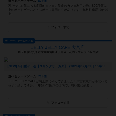
遊べるボードゲーム
878個
苫小牧中心部にある多目的カフェ。飲食のカフェ利用の他、800種類以
上のボードゲームとｅスポーツ専用ＰＣがあります。無料駐車場10台以
上...
フォローする
ボードゲームカフェ
JELLY JELLY CAFE 大宮店
埼玉県さいたま市大宮区宮町４丁目４ 花のシマムラビル ２階
[NEW] 平日重ゲー会【３リングサーカス】（2024年09月01日 15時33分）
遊べるボードゲーム
718個
JELLY JELLY CAFEが埼玉県にやってきました！大宮駅東口から北へま
っすぐ歩いて４分。 明るい雰囲気の店内で、思い出に残る...
フォローする