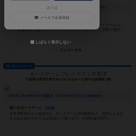
[NEW] 新スイーツ登場です✨️（2026年08月07日 17時00分）
または
メールで会員登録
遊べるボードゲーム
1206個
ディアシュピールのボドゲ1500個を全て引き取ったボードゲームカフ
ェ！ 西濃地域で唯一のボードゲームカフェ！ 広々とした空間で贅沢...
しばらく表示しない
フォローする
プレイスペース
ボードゲームプレイカフェ木更津
千葉県木更津市東中央2-10-19 ゆみーる東中央参番館 3階
[NEW] 2026年8月の営業日（2026年07月31日 19時06分）
遊べるボードゲーム
330個
木更津駅東口から徒歩2分。ボードゲーム300種類以上、店長によるお
すすめの紹介やルール説明ありで遊べます。利用料金400円～