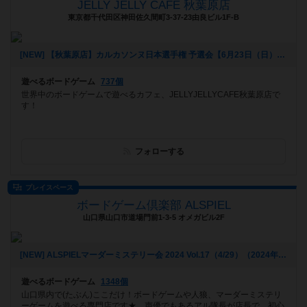
JELLY JELLY CAFE 秋葉原店
東京都千代田区神田佐久間町3-37-23由良ビル1F-B
[NEW] 【秋葉原店】カルカソンヌ日本選手権 予選会【6月23日（日）】（2024年05月15日 15時55分）
遊べるボードゲーム
737個
世界中のボードゲームで遊べるカフェ、JELLYJELLYCAFE秋葉原店で
す！
フォローする
プレイスペース
ボードゲーム倶楽部 ALSPIEL
山口県山口市道場門前1-3-5 オメガビル2F
[NEW] ALSPIELマーダーミステリー会 2024 Vol.17（4/29）（2024年04月01日 19時47分）
遊べるボードゲーム
1348個
山口県内で(たぶん)ここだけ！ボードゲームや人狼、マーダーミステリ
ーゲームを遊べる専門店です★ 声優でもあるアル隊長が店長で、初心