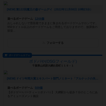
[NEW] 第122回魔王の森ゲームデイ（2022年11月08日 10時23分）
遊べるボードゲーム
1244個
おしゃれしないで普段着できままに集まれるボードゲームサロンです。
950タイトル以上のボードゲームをご用意しておりますので、放課後の
部室...
フォローする
ボードゲームカフェ
ボドパや(OSGフィールド)
千葉県山武郡大網白里町１１９－１
[NEW] ドイツ年間大賞エキスパート部門ノミネート「アルナックの失われし遺跡」を遊ぼう！ in 大網（2022年09月05日 12時32分）
遊べるボードゲーム
509個
【ボドゲー×パーティ＝☆ボドパ☆】 大網駅から徒歩７分のところにあ
るアミューズメント施設