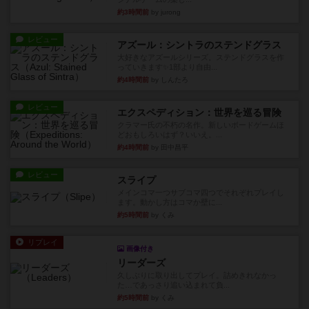
約3時間前
by jurong
レビュー
アズール：シントラのステンドグラス
大好きなアズールシリーズ。ステンドグラスを作
っていきます✨1部より自由...
約4時間前
by しんたろ
レビュー
エクスペディション：世界を巡る冒険
クラマー氏の不朽の名作。新しいボードゲームほ
どおもしろいはず？いいえ。...
約4時間前
by 田中昌平
レビュー
スライプ
メインコマ一つサブコマ四つでそれぞれプレイし
ます。動かし方はコマか壁に...
約5時間前
by くみ
リプレイ
画像付き
リーダーズ
久しぶりに取り出してプレイ。詰めきれなかっ
た…であっさり追い込まれて負...
約5時間前
by くみ