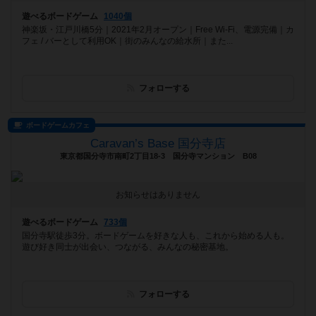
遊べるボードゲーム
1040個
神楽坂・江戸川橋5分｜2021年2月オープン｜Free Wi-Fi、電源完備｜カ
フェ / バーとして利用OK｜街のみんなの給水所｜また...
フォローする
ボードゲームカフェ
Caravan’s Base 国分寺店
東京都国分寺市南町2丁目18-3 国分寺マンション B08
お知らせはありません
遊べるボードゲーム
733個
国分寺駅徒歩3分。ボードゲームを好きな人も、これから始める人も。
遊び好き同士が出会い、つながる、みんなの秘密基地。
フォローする