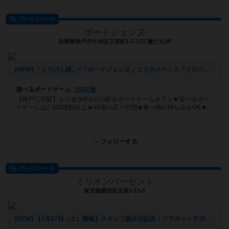
プレイスペース
ボードジェンヌ
兵庫県神戸市中央区三宮町1-7-17三慶ビル2F
[NEW] 「くろげん様」×「ボードジェンヌ」コラボイベント『クロジェンヌ会』（2021年02月13日 14時21分）
遊べるボードゲーム
1932個
【神戸三宮駅】から徒歩約1分の駅近ボードゲームカフェ★遊べるボー
ドゲームは2,000種類以上★46席の広々空間★食べ物の持ち込みOK★...
フォローする
プレイスペース
ミリオンパーセント
東京都墨田区京島3-13-6
[NEW] 【2月27日（土）開催】スタッフ誕生日記念！プラネットアポカリプス会！！（2021年02月02日 13時24分）