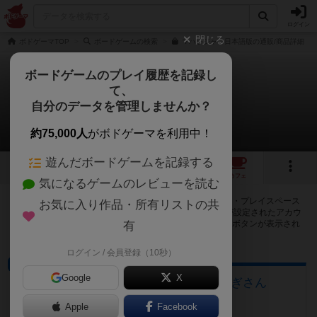
ログイン
閉じる
ボドゲーマTOP
ボードゲームの検索
マハラジャ 日本語版の通販/商品詳細
ボードゲームのプレイ履歴を記録し
て、
マハラジャ：新版
自分のデータを管理しませんか？
42店のカフェ/スペースが提供中
約75,000人
がボドゲーマを利用中！
遊んだボードゲームを記録する
5
3
42
トップ
画像
動画
レビュー
カフェ
気になるゲームのレビューを読む
マハラジャ：新版で遊ぶことができるボードゲームカフェ・プレイスペース
お気に入り作品・所有リストの共
が42店登録されています。公開プロフィールの都道府県が設定されたアカウ
ントでログインすると、同じ都道府県内の店舗に絞り込むボタンが表示され
有
ます。
ログイン / 会員登録（10秒）
ボードゲームカフェ
Google
X
大垣のボードゲームカフェ 黒やぎさん
岐阜県大垣市荒川町470-2
Apple
Facebook