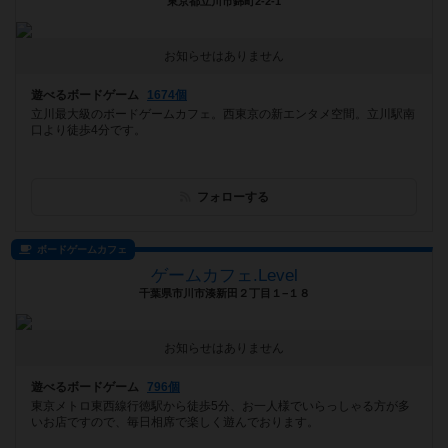
東京都立川市錦町2-2-1
お知らせはありません
遊べるボードゲーム
1674個
立川最大級のボードゲームカフェ。西東京の新エンタメ空間。立川駅南
口より徒歩4分です。
フォローする
ボードゲームカフェ
ゲームカフェ.Level
千葉県市川市湊新田２丁目１−１８
お知らせはありません
遊べるボードゲーム
796個
東京メトロ東西線行徳駅から徒歩5分、お一人様でいらっしゃる方が多
いお店ですので、毎日相席で楽しく遊んでおります。