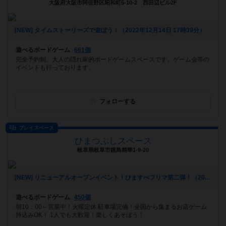
大阪府大阪市阿倍野区昭和町5-10-2 西田辺ビル2F
[NEW] タイムストーリーズで遊ぼう！（2022年12月14日 17時39分）
遊べるボードゲーム
661個
完全予約制、大人の隠れ家的ボードゲームスペースです。ゲーム会等の
イベントも行っております。
フォローする
プレイスペース
ひまつぶしスペース
岐阜県岐阜市鏡島精華1-9-20
[NEW] リニューアルオープンイベント！ひますぺフリマ第二弾！（2022年11月18日 17時24分）
遊べるボードゲーム
450個
朝10：00～営業中！火曜定休 駐車場完備！全国から集まるお店ゲーム
持込みOK！ 1人でも大歓迎！楽しくあそぼう！