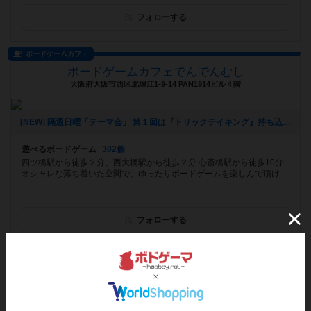
フォローする
ボードゲームカフェ
ボードゲームカフェでんでんむし
大阪府大阪市西区北堀江1-9-14 PAN1914ビル４階
[NEW] 隔週日曜「テーマ会」 第１回は『トリックテイキング』持ち込み大歓迎！ １３時～２２時まで（2022年08月13日 14時06分）
遊べるボードゲーム
302個
四ツ橋駅から徒歩２分、西大橋駅から徒歩２分 心斎橋駅から徒歩10分
オシャレな落ち着いた空間で、ゆったりボードゲームを楽しんで頂け...
フォローする
ボードゲームカフェ
LINOPAANI
千葉県浦安市入船4丁目1−12 2F