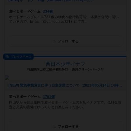
[NEW] ボードゲーム会（2021年11月28日 11時53分）
遊べるボードゲーム
234個
ボードゲームプレイス721 飲み物食べ物持込可能。 本業の合間に開い
ているので、twitter（@gameplace721）にて営...
フォローする
プレイスペース
西日本少年イナフ
岡山県岡山市北区平和町5-29 西川グリーンパーク4F
[NEW] 緊急事態宣言に伴う自主休業について（2021年05月14日 14時23分）
遊べるボードゲーム
1701個
岡山駅から徒歩圏内で遊べるボードゲームのお店イナフです。低料金設
定と充実の設備でゆっくりとお楽しみください。
フォローする