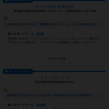
ボードゲームカフェ
コロコロ堂 秋葉原店
東京都千代田区神田須田町1-14-1 Aフロント神田須田町ビル 地下1階
[NEW] 夜コロinアキバ「空想科学ボードゲーム」（2024年08月22日 18時03分）
遊べるボードゲーム
785個
秋葉原にあるボードゲームカフェ。リクエストに応じたゲーム選びから
丁寧なルール説明まで、ボードゲーム未経験者にも優しいお店です。
フォローする
ボードゲームカフェ
サトープレイス
岡山県瀬戸内市長船町飯井382-4
[NEW] 7月21日ボードゲームDAY!（2024年07月02日 02時34分）
遊べるボードゲーム
1048個