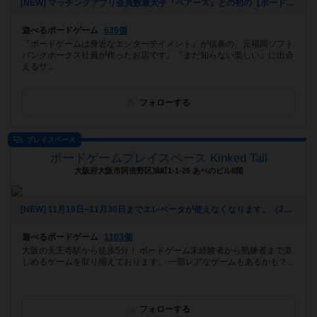
[NEW] マッチングアプリ会員数最大手『ペアーズ』との初の【ボードゲームマッチングイベント】開催決定‼️（2026年01月06日 16時43分）
遊べるボードゲーム
639個
『ボードゲームは身近なエンターテイメント』が信条の、元福岡ソフト
バンクホークス社員が作ったお店です。「まだ知らない楽しい」に出会
えるサ...
フォローする
プレイスペース
ボードゲームプレイスペース Kinked Tail
大阪府大阪市阿倍野区旭町1-1-26 あべのビル8階
[NEW] 11月19日~11月30日までエレベータが使えなくなります。（2025年10月20日 16時13分）
遊べるボードゲーム
1103個
大阪の天王寺駅から徒歩5分！ ボードゲーム未経験者から熟練者まで楽
しめるゲームを取り揃えております。 一部レアなゲームもあるかも？...
フォローする