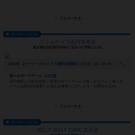
フォローする
ボードゲームカフェ
リトルケイブ高円寺本店
東京都杉並区高円寺南4丁目26-16 芦野ビル201
[NEW] 【ゲーマーズケイブ 火曜特別開催】5月1日（火）20:00～ 『ロールプレイヤー』（2018年04月22日 18時42分）
遊べるボードゲーム
2385個
高円寺駅より徒歩30秒！世界のボードゲームで遊べるカフェ！ 遊べる
ゲームは約2000種類！お酒もお食事もございます！お問合せはinf...
フォローする
ボードゲームカフェ
JELLY JELLY CAFE 立川店