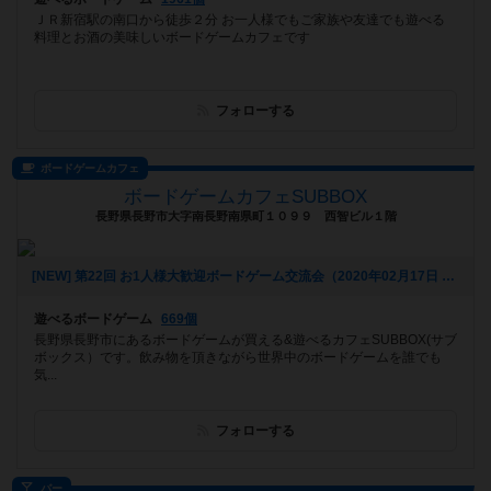
ＪＲ新宿駅の南口から徒歩２分 お一人様でもご家族や友達でも遊べる
料理とお酒の美味しいボードゲームカフェです
フォローする
ボードゲームカフェ
ボードゲームカフェSUBBOX
長野県長野市大字南長野南県町１０９９ 西智ビル１階
[NEW] 第22回 お1人様大歓迎ボードゲーム交流会（2020年02月17日 21時47分）
遊べるボードゲーム
669個
長野県長野市にあるボードゲームが買える&遊べるカフェSUBBOX(サブ
ボックス）です。飲み物を頂きながら世界中のボードゲームを誰でも
気...
フォローする
バー