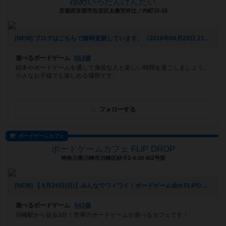
ゆめいろたんけんたい
京都府京都市右京区太秦安井辻ノ内町15-15
[NEW] ブログはこちらで随時更新しています。（2018年06月28日 21時07分）
遊べるボードゲーム
863個
絵本やボードゲームを通して身近な人と楽しい時間を過ごしましょう。
小さなお子様でも楽しめる場所です。
フォローする
ボードゲームカフェ
ボードゲームカフェ FLiP DROP
神奈川県川崎市川崎区砂子2-4-20 402号室
[NEW] 【 6月24日(日)】みんなでワイワイ！ボードゲーム会in FLiPDROP 【 人狼とかやりたいの！！】（2018年06月06日 15時02分）
遊べるボードゲーム
943個
川崎駅から徒歩3分！世界のボードゲームが遊べるカフェです！