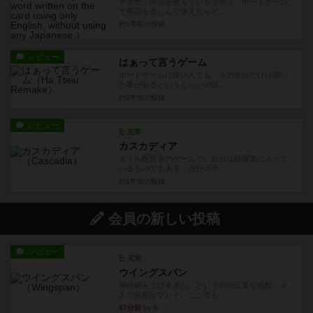
学習塾で英語を教えている立場上、ボードゲーム
で英語を楽しんで使えたらど...
約1年前
の投稿
レビュー
はぁって言うゲーム
ボードゲームに疎い人でも、その名前だけは聞い
た事があるというぐらいの知...
約1年前
の投稿
レビュー
充実
カスカディア
タイル配置系のゲームで、自分は結構気に入って
いるものでもある。自分の手...
約1年前
の投稿
会員の新しい投稿
レビュー
充実
ウイングスパン
期待値を上げすぎた、というのが正直な感想。２
人で何度かプレイ。ここでも...
37分前
by S