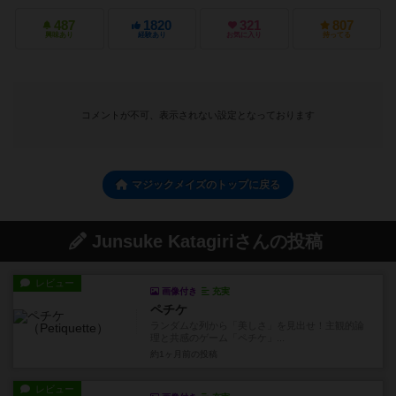
487
1820
321
807
興味あり
経験あり
お気に入り
持ってる
コメントが不可、表示されない設定となっております
マジックメイズのトップに戻る
Junsuke Katagiriさんの投稿
レビュー
画像付き
充実
ペチケ
ランダムな列から「美しさ」を見出せ！主観的論
理と共感のゲーム「ペチケ」...
約1ヶ月前
の投稿
レビュー