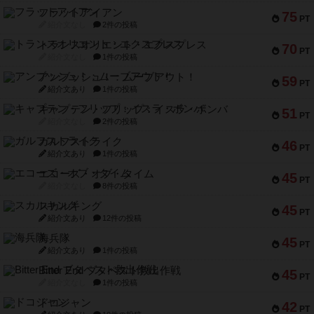
フラットアイアン
75
PT
紹介文なし
2件の投稿
トランスオリエント・エクスプレス
70
PT
紹介文なし
1件の投稿
アンブッシュ！：ムーブアウト！
59
PT
紹介文あり
1件の投稿
キャプテン・フリップ：イスラ・ボンバ
51
PT
紹介文なし
2件の投稿
ガルフストライク
46
PT
紹介文あり
1件の投稿
エコーズ・オブ・タイム
45
PT
紹介文なし
8件の投稿
スカルキング
45
PT
紹介文あり
12件の投稿
海兵隊
45
PT
紹介文あり
1件の投稿
Bitter End ブタペスト救出作戦
45
PT
紹介文なし
1件の投稿
ドコジャン
42
PT