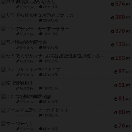
無限まちがいさがし
574
PT
紹介文あり
2件の投稿
リワイルド：サウスアメリカ
389
PT
紹介文なし
2件の投稿
アンダー・ザ・テーブラー
378
PT
紹介文あり
1件の投稿
宵と暁の呪文書
133
PT
紹介文あり
8件の投稿
セミファイナル ～お前はまだ生きている～
103
PT
紹介文あり
1件の投稿
ワン・トゥ・ファイブ
97
PT
紹介文あり
1件の投稿
南北戦争
91
PT
紹介文あり
1件の投稿
ふたつの城の物語
91
PT
紹介文あり
6件の投稿
ノームズ・アット・ナイト
88
PT
紹介文なし
1件の投稿
マーリン
76
PT
紹介文あり
6件の投稿