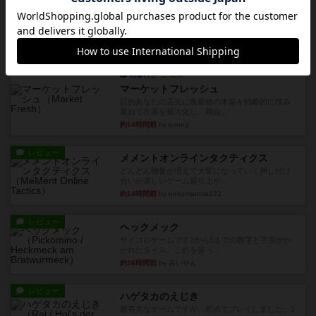
アルナックの失われし遺跡
アナログ対人プレイ数回。クニツィア先生の名作
「エルドラドを探して」にあ...
約10時間前
by おーちゃん
ルール/インスト
画像付き
充実
マーケットフレッシュ
目的あなたの店先に農産物の木箱を戦略的に積み
重ねて在庫を最大化し、競合...
約14時間前
by jurong
レビュー
メメントオンラインタクティクス
どんどん物量が増えて大変になっていく押し付け
合いが楽しいゲーム盛り上が...
約14時間前
by nekomanma222
レビュー
ヘックメック
サイコロゲームです1から5までの数字と芋虫がか
かれたダイス。これを振っ...
約16時間前
by みいやん
レビュー
ハゲタカのえじき
超有名なゲームですが、初めてプレイしました。1