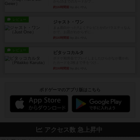
から15までのカードがプ...
約16時間前
by みいやん
レビュー
ジャスト・ワン
まぁ面白かった‼️よくテレビとかのバラエティなん
かで、お題がわからずに...
約16時間前
by みいやん
レビュー
ピタッコカルタ
ボドゲ相席会でプレイしましたひらがなが書かれ
たカードを2枚まで手をつけ...
約16時間前
by みいやん
ボドゲーマのアプリ版はこちら
アクセス数 急上昇中