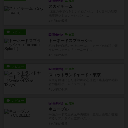
画像付き
充実
スカイチーム
沈黙の中で心をシンクロさせよ！2人専用の航空
機着陸シミュレーション「...
2ヶ月前
の投稿
レビュー
画像付き
充実
トーネードスプラッシュ
机の上が白熱の水上コースに！カードの軌跡で競
うレースゲーム「トーネード...
4ヶ月前
の投稿
レビュー
画像付き
充実
スコットランドヤード：東京
東京を舞台にした非対称の心理戦！逃走者vs追跡
者の推理ゲーム「スコット...
4ヶ月前
の投稿
レビュー
画像付き
充実
キューブル
平面カードで三次元を再構築！直感と論理が交差
するリアルタイム立体パズル...
4ヶ月前
の投稿