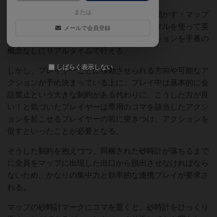
または
プレイヤー達は、英雄たちを模したコマを動かす・マップ
を新たに配置する・階段を設置する・ポータルを使って英
メールで会員登録
雄たちをテレポートさせる、といったアクションを手番の
概念なしにリアルタイムで行える。
しばらく表示しない
しかし、プレイヤーごとに移動させられる方向や可能なア
クションが予め決まっている上に、プレイ中は基本的に会
話禁止という大きな制約がある代わりに、こうした方が良
い！と気づいたプレイヤーは専用のコマを該当したアクシ
ョンを起こせるプレイヤーの前に突きつけ、アクションを
促すといったことが必要となる。
そうした制約を抱えつつ、同梱された砂時計が落ちるまで
に全員をマップに出現した出口から脱出させなければなら
ないため、かなりの集中力と効率的な連携プレイが要求さ
れる。
マップの砂時計マークにコマを置くと、砂時計をひっくり