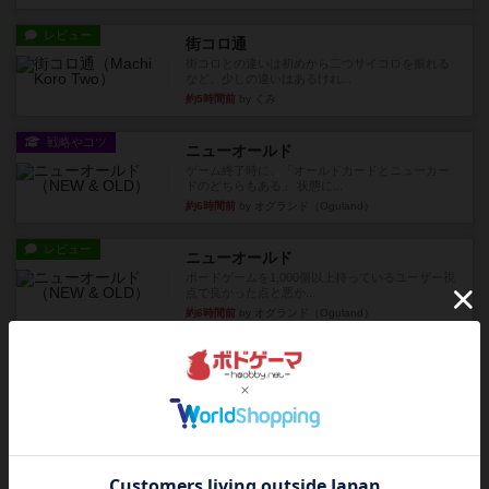
レビュー
街コロ通
街コロとの違いは初めから二つサイコロを振れる
など、少しの違いはあるけれ...
約5時間前
by くみ
戦略やコツ
ニューオールド
ゲーム終了時に、「オールドカードとニューカー
ドのどちらもある」 状態に...
約6時間前
by オグランド（Oguland）
レビュー
ニューオールド
ボードゲームを1,000個以上持っているユーザー視
点で良かった点と悪か...
約6時間前
by オグランド（Oguland）
レビュー
デクリプト
プレイ感がしっかりしてるから、超ボードゲーム
やったなって感じ。パーティ...
約7時間前
by ヒロ(新！ボードゲーム家族)
レビュー
充実