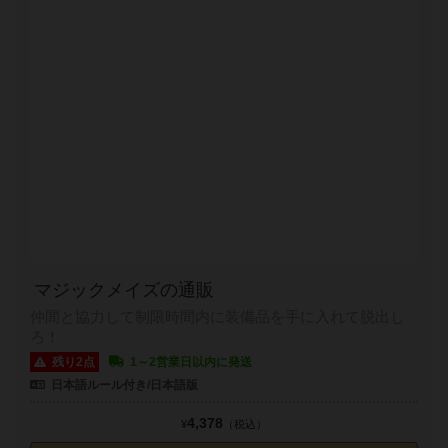
マジックメイズの通販
仲間と協力して制限時間内に装備品を手に入れて脱出し
ろ！
残り2点
1～2営業日以内に発送
日本語ルール付き/日本語版
4,378
¥
（税込）