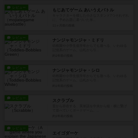
レビュー
もじあてゲーム あいうえバトル
キャラクターを模した小さなスタンド7つそれぞれ
に、予めお題に基づいた単...
11ヶ月前
の投稿
レビュー
ナンジャモンジャ・ミドリ
幼稚園や小学生低学年からでも遊べる、いわゆる
記憶系のゲーム。山札から引...
約1年前
の投稿
レビュー
ナンジャモンジャ・シロ
幼稚園や小学生低学年からでも遊べる、いわゆる
記憶系のゲーム。山札から引...
約1年前
の投稿
レビュー
スクラブル
昔から存在する、英単語を中央から縦・横に繋げ
て並べていくボードゲーム。...
約1年前
の投稿
レビュー
エイゴダーケ