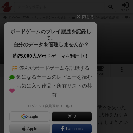
ログイン
閉じる
ボドゲーマTOP
ボードゲームの検索
マジックメイズの通販/商品詳細
作
ボードゲームのプレイ履歴を記録し
て、
マジックメイズ
自分のデータを管理しませんか？
Junsuke Katagiriさんのレビュー
約75,000人
がボドゲーマを利用中！
遊んだボードゲームを記録する
6
2
21
148
トップ
画像
動画
レビュー
カフェ
気になるゲームのレビューを読む
お気に入り作品・所有リストの共
323名
0名
約1年前
有
ログイン / 会員登録（10秒）
1人から遊ぶことができる協力系ゲームで、武器を失った
英雄たちがショッピングモールに押し入り、武器を万引き
Google
X
（！）した後に捕まる事無く出口から脱出しましょうとい
Apple
Facebook
う、ある意味とんでもないゲーム。