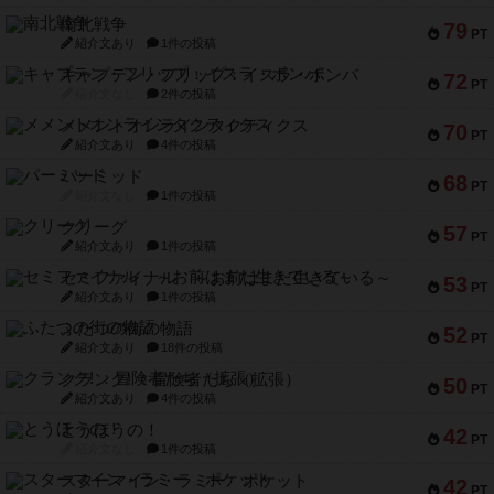
南北戦争
79
PT
紹介文あり
1件の投稿
キャプテン・フリップ：イスラ・ボンバ
72
PT
紹介文なし
2件の投稿
メメントオンラインタクティクス
70
PT
紹介文あり
4件の投稿
パーミッド
68
PT
紹介文なし
1件の投稿
クリーグ
57
PT
紹介文あり
1件の投稿
セミファイナル ～お前はまだ生きている～
53
PT
紹介文あり
1件の投稿
ふたつの街の物語
52
PT
紹介文あり
18件の投稿
クランク! ：冒険者たち（拡張）
50
PT
紹介文あり
4件の投稿
とうほうの！
42
PT
紹介文なし
1件の投稿
スターマイン・ラミー ポケット
42
PT