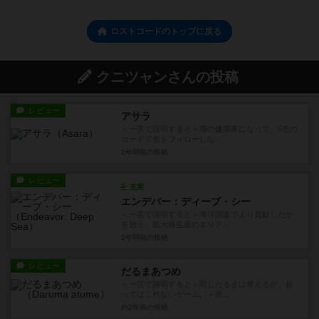
ロストコードのトップに戻る
クニツャンさんの投稿
レビュー
アサラ
＜一言で説明すると＞塔の建築家になって、5色の
カードで色をフォローしな...
2年弱前
の投稿
レビュー
充実
エンデバー：ディープ・シー
＜一言で説明すると＞海洋調査でより貢献したか
を競う、拡大再生産のエリア...
2年弱前
の投稿
レビュー
だるまあつめ
＜一言で説明すると＞同じだるまは奪えるが、拾
ってはこれないゲーム。＜所...
約2年前
の投稿