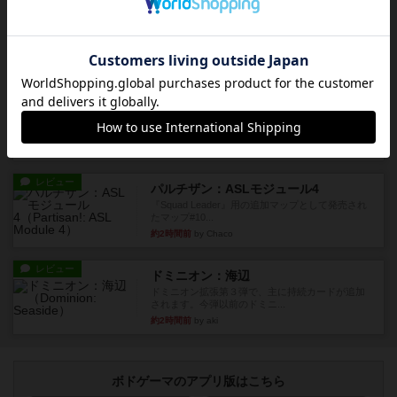
レビュー
パラトルーパー
1986年にAvalon Hill社が出版した『Paratrooper...
約1時間前
by Chaco
レビュー
ビヨンド・バロー：ASLモジュール1
1985年にAvalon Hill社が出版した『Beyond Valo...
約1時間前
by Chaco
レビュー
パルチザン：ASLモジュール4
『Squad Leader』用の追加マップとして発売され
たマップ#10...
約2時間前
by Chaco
レビュー
ドミニオン：海辺
ドミニオン拡張第３弾で、主に持続カードが追加
されます。今弾以前のドミニ...
約2時間前
by aki
ボドゲーマのアプリ版はこちら