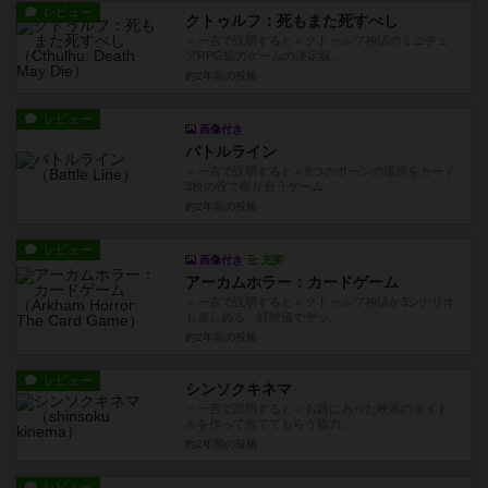
レビュー
クトゥルフ：死もまた死すべし
＜一言で説明すると＞クトゥルフ神話のミニチュ
アRPG協力ゲームの決定版...
約2年前
の投稿
レビュー
画像付き
バトルライン
＜一言で説明すると＞9つのポーンの場所をカード
3枚の役で取り合うゲーム...
約2年前
の投稿
レビュー
画像付き
充実
アーカムホラー：カードゲーム
＜一言で説明すると＞クトゥルフ神話か3シナリオ
も楽しめる、経験値でデッ...
約2年前
の投稿
レビュー
シンソクキネマ
＜一言で説明すると＞お題にあった映画のタイト
ルを作って当ててもらう協力...
約2年前
の投稿
レビュー