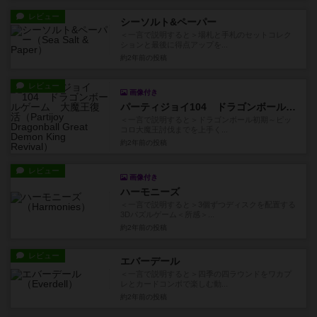
レビュー
シーソルト&ペーパー
＜一言で説明すると＞場札と手札のセットコレク
ションと最後に得点アップを...
約2年前
の投稿
レビュー
画像付き
パーティジョイ104 ドラゴンボールゲーム 大魔王復活
＜一言で説明すると＞ドラゴンボール初期～ピッ
コロ大魔王討伐までを上手く...
約2年前
の投稿
レビュー
画像付き
ハーモニーズ
＜一言で説明すると＞3個ずつディスクを配置する
3Dパズルゲーム＜所感＞...
約2年前
の投稿
レビュー
エバーデール
＜一言で説明すると＞四季の四ラウンドをワカプ
レとカードコンボで楽しむ動...
約2年前
の投稿