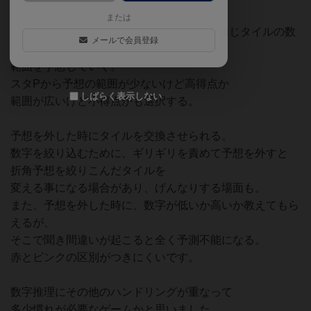
各自が当てる数字は自分だけ見れない。
または
スタPがダイスの色を選択して、その色と同じタイルの数
メールで会員登録
字の
範囲を予想していく。
スタPから予想の範囲が少ないけど高得点か
しばらく表示しない
範囲が広いけど小得点かも選択する。
予想を外した時にタイルを交換させられる。
数字を絞り込むために、ギリギリを責めて予想を外すと
折角予想を絞りこんだタイルを
変える事になる場合があり、げんなりする場面も。
また、予想を外した時に、数字が低いか高いか教えてもら
えるが、
そこで聞き間違いが起こると全く予測不能になる。
赤とピンクの区別がつきにくいです。
数字推理にその他のハンドリングが重なって
多少慣れが必要なゲームかと思いました。