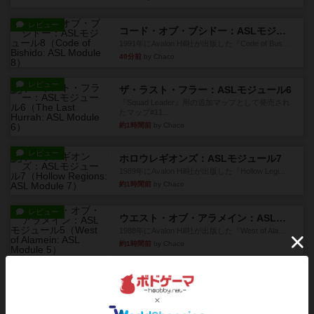
レビュー
コード・オブ・ブシドー：ASLモジュール8
1991年にAvalon Hill社が出版した『Code of Bus...
40分前
by Chaco
レビュー
ザ・ラスト・フラー：ASLモジュール6
『Squad Leader』用の追加マップとして発売され
たマップ#11...
約1時間前
by Chaco
レビュー
ホロウレギオンズ：ASLモジュール7
1989年にAvalon Hill社が出版した『Hollow Legi...
約1時間前
by Chaco
レビュー
ウエスト・オブ・アラメイン：ASLモジュール5
1988年にAvalon Hill社が出版した『West of Ala...
約1時間前
by Chaco
レビュー
ヤンクス：ASLモジュール3
1987年にAvalon Hill社が出版した『Yanks』に付属
のマ...
約1時間前
by Chaco