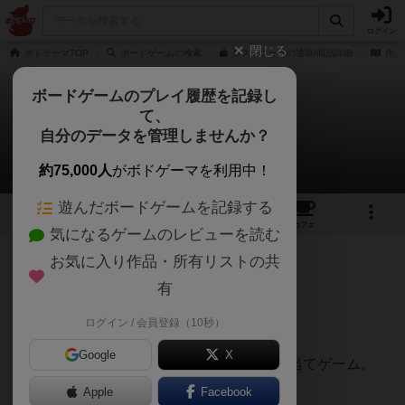
ログイン
閉じる
ボドゲーマTOP
ボードゲームの検索
ロストコードの通販/商品詳細
作品
ボードゲームのプレイ履歴を記録し
て、
ロストコード
自分のデータを管理しませんか？
クニツャンさんのレビュー
約75,000人
がボドゲーマを利用中！
遊んだボードゲームを記録する
3
5
65
トップ
画像
動画
レビュー
カフェ
気になるゲームのレビューを読む
お気に入り作品・所有リストの共
457名
1名
約2年前
有
ログイン / 会員登録（10秒）
＜一言で説明すると＞
Google
X
ダイスと範囲選択がある一風変わった数字当てゲーム。
Apple
Facebook
＜所感＞