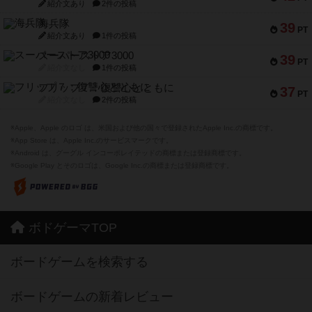
紹介文あり
2件の投稿
海兵隊
39
PT
紹介文あり
1件の投稿
スーパーストア3000
39
PT
紹介文なし
1件の投稿
フリップ７：復讐心とともに
37
PT
紹介文なし
2件の投稿
※Apple、Apple のロゴ は、米国および他の国々で登録されたApple Inc.の商標です。
※App Store は、Apple Inc.のサービスマークです。
※Android は、グーグル インコーポレイテッドの商標または登録商標です。
※Google Play とそのロゴは、Google Inc.の商標または登録商標です。
ボドゲーマTOP
ボードゲームを検索する
ボードゲームの新着レビュー