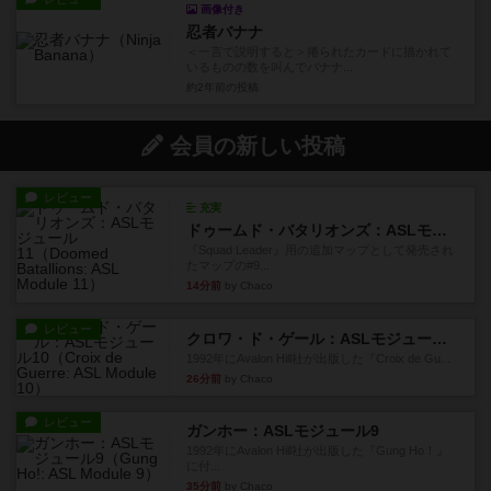
画像付き
忍者バナナ
＜一言で説明すると＞捲られたカードに描かれて
いるものの数を叫んでバナナ...
約2年前
の投稿
会員の新しい投稿
レビュー
充実
ドゥームド・バタリオンズ：ASLモジュール11
『Squad Leader』用の追加マップとして発売され
たマップの#9...
14分前
by Chaco
レビュー
クロワ・ド・ゲール：ASLモジュール10
1992年にAvalon Hill社が出版した『Croix de Gu...
26分前
by Chaco
レビュー
ガンホー：ASLモジュール9
1992年にAvalon Hill社が出版した『Gung Ho！』
に付...
35分前
by Chaco