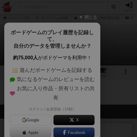
ログイン
閉じる
ボドゲーマTOP
ボードゲームの検索
ロストコードの通販/商品詳細
作品
ボードゲームのプレイ履歴を記録し
て、
ロストコード
自分のデータを管理しませんか？
0件のリプレイ日記
約75,000人
がボドゲーマを利用中！
遊んだボードゲームを記録する
3
5
65
トップ
画像
動画
レビュー
カフェ
気になるゲームのレビューを読む
お気に入り作品・所有リストの共
ロストコードのトップに戻る
有
ログイン / 会員登録（10秒）
会員の新しい投稿
Google
X
レビュー
充実
Apple
Facebook
ウイングスパン