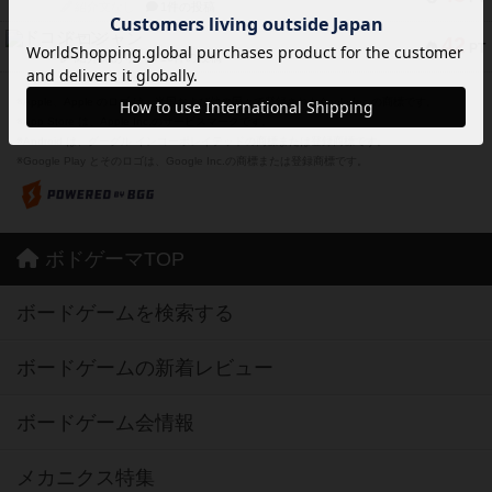
紹介文なし
1件の投稿
ドコジャン
42
PT
紹介文あり
10件の投稿
※Apple、Apple のロゴ は、米国および他の国々で登録されたApple Inc.の商標です。
※App Store は、Apple Inc.のサービスマークです。
※Android は、グーグル インコーポレイテッドの商標または登録商標です。
※Google Play とそのロゴは、Google Inc.の商標または登録商標です。
ボドゲーマTOP
ボードゲームを検索する
ボードゲームの新着レビュー
ボードゲーム会情報
メカニクス特集