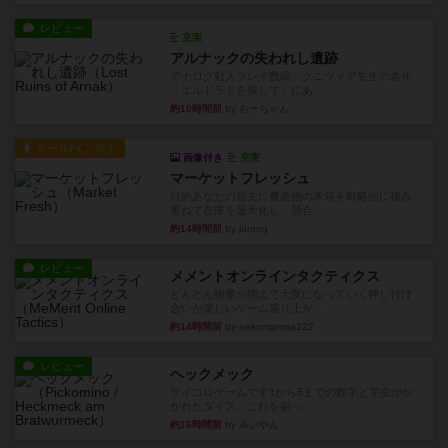
レビュー
充実
アルナックの失われし遺跡
アナログ対人プレイ数回。クニツィア先生の名作
「エルドラドを探して」にあ...
約10時間前
by おーちゃん
ルール/インスト
画像付き
充実
マーケットフレッシュ
目的あなたの店先に農産物の木箱を戦略的に積み
重ねて在庫を最大化し、競合...
約14時間前
by jurong
レビュー
メメントオンラインタクティクス
どんどん物量が増えて大変になっていく押し付け
合いが楽しいゲーム盛り上が...
約14時間前
by nekomanma222
レビュー
ヘックメック
サイコロゲームです1から5までの数字と芋虫がか
かれたダイス。これを振っ...
約16時間前
by みいやん