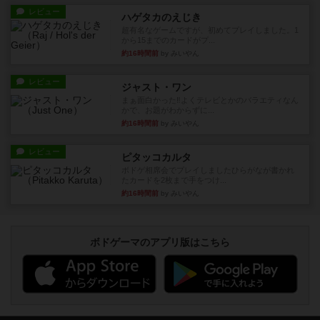
レビュー
ハゲタカのえじき
超有名なゲームですが、初めてプレイしました。1
から15までのカードがプ...
約16時間前
by みいやん
レビュー
ジャスト・ワン
まぁ面白かった‼️よくテレビとかのバラエティなん
かで、お題がわからずに...
約16時間前
by みいやん
レビュー
ピタッコカルタ
ボドゲ相席会でプレイしましたひらがなが書かれ
たカードを2枚まで手をつけ...
約16時間前
by みいやん
ボドゲーマのアプリ版はこちら