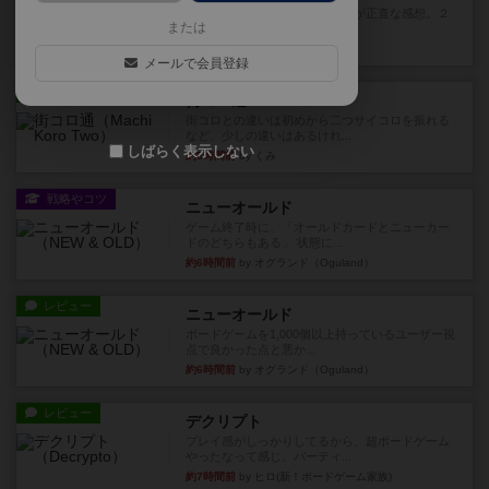
期待値を上げすぎた、というのが正直な感想。２
または
人で何度かプレイ。ここでも...
33分前
by S
メールで会員登録
レビュー
街コロ通
街コロとの違いは初めから二つサイコロを振れる
など、少しの違いはあるけれ...
しばらく表示しない
約5時間前
by くみ
戦略やコツ
ニューオールド
ゲーム終了時に、「オールドカードとニューカー
ドのどちらもある」 状態に...
約6時間前
by オグランド（Oguland）
レビュー
ニューオールド
ボードゲームを1,000個以上持っているユーザー視
点で良かった点と悪か...
約6時間前
by オグランド（Oguland）
レビュー
デクリプト
プレイ感がしっかりしてるから、超ボードゲーム
やったなって感じ。パーティ...
約7時間前
by ヒロ(新！ボードゲーム家族)