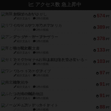
アクセス数 急上昇中
無限まちがいさがし
574
PT
紹介文あり
2件の投稿
リワイルド：サウスアメリカ
389
PT
紹介文なし
2件の投稿
アンダー・ザ・テーブラー
378
PT
紹介文あり
1件の投稿
宵と暁の呪文書
133
PT
紹介文あり
8件の投稿
セミファイナル ～お前はまだ生きている～
103
PT
紹介文あり
1件の投稿
ワン・トゥ・ファイブ
97
PT
紹介文あり
1件の投稿
南北戦争
91
PT
紹介文あり
1件の投稿
ふたつの城の物語
91
PT
紹介文あり
6件の投稿
ノームズ・アット・ナイト
88
PT
紹介文なし
1件の投稿