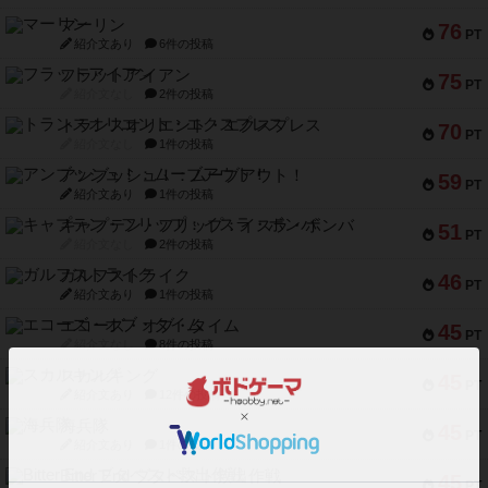
マーリン
76
PT
紹介文あり
6件の投稿
フラットアイアン
75
PT
紹介文なし
2件の投稿
トランスオリエント・エクスプレス
70
PT
紹介文なし
1件の投稿
アンブッシュ！：ムーブアウト！
59
PT
紹介文あり
1件の投稿
キャプテン・フリップ：イスラ・ボンバ
51
PT
紹介文なし
2件の投稿
ガルフストライク
46
PT
紹介文あり
1件の投稿
エコーズ・オブ・タイム
45
PT
紹介文なし
8件の投稿
スカルキング
45
PT
紹介文あり
12件の投稿
海兵隊
45
PT
紹介文あり
1件の投稿
Bitter End ブタペスト救出作戦
45
PT