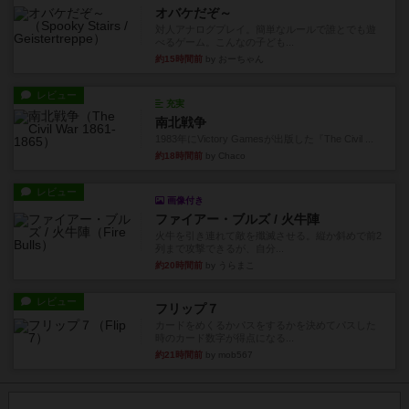
オバケだぞ～
対人アナログプレイ。簡単なルールで誰とでも遊
べるゲーム。こんなの子ども...
約15時間前
by おーちゃん
レビュー
充実
南北戦争
1983年にVictory Gamesが出版した『The Civil ...
約18時間前
by Chaco
レビュー
画像付き
ファイアー・ブルズ / 火牛陣
火牛を引き連れて敵を殲滅させる。縦か斜めで前2
列まで攻撃できるが、自分...
約20時間前
by うらまこ
レビュー
フリップ７
カードをめくるかパスをするかを決めてパスした
時のカード数字が得点になる...
約21時間前
by mob567