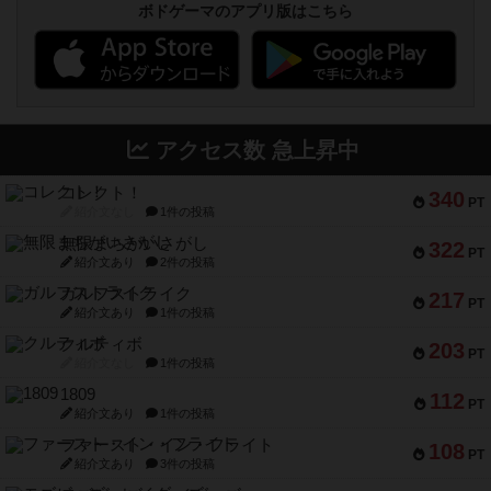
ボドゲーマのアプリ版はこちら
アクセス数 急上昇中
コレクト！
340
PT
紹介文なし
1件の投稿
無限まちがいさがし
322
PT
紹介文あり
2件の投稿
ガルフストライク
217
PT
紹介文あり
1件の投稿
クルティボ
203
PT
紹介文なし
1件の投稿
1809
112
PT
紹介文あり
1件の投稿
ファースト・イン・フライト
108
PT
紹介文あり
3件の投稿