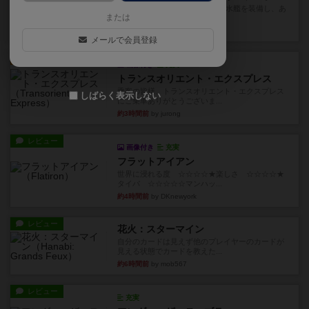
イスラ・ボンバを探しに出航!潜水艦を装備し、あ
または
なたの乗組員を監獄から解...
約2時間前
by jurong
メールで会員登録
ルール/インスト
画像付き
充実
トランスオリエント・エクスプレス
乗客の皆様、トランスオリエント・エクスプレス
しばらく表示しない
にご乗車ありがとうございま...
約3時間前
by jurong
レビュー
画像付き
充実
フラットアイアン
世界に浸れる度 ☆☆☆☆★楽しさ ☆☆☆☆★
タイパ ☆☆☆☆☆マンハッ...
約4時間前
by DKnewyork
レビュー
花火：スターマイン
自分のカードは見えず他のプレイヤーのカードが
見える状態でカードを教えた...
約6時間前
by mob567
レビュー
充実