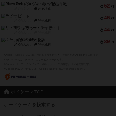
Bitter End ブタペスト救出作戦
52
PT
紹介文なし
1件の投稿
ラピード
46
PT
紹介文なし
1件の投稿
ザ・フラッフィー・ライト
44
PT
紹介文なし
0件の投稿
ふたつの城の物語
39
PT
紹介文あり
6件の投稿
※Apple、Apple のロゴ は、米国および他の国々で登録されたApple Inc.の商標です。
※App Store は、Apple Inc.のサービスマークです。
※Android は、グーグル インコーポレイテッドの商標または登録商標です。
※Google Play とそのロゴは、Google Inc.の商標または登録商標です。
ボドゲーマTOP
ボードゲームを検索する