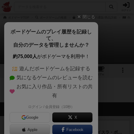
ログイン
閉じる
ボドゲーマTOP
ボードゲームの検索
ロストコードの通販/商品詳細
作品
ボードゲームのプレイ履歴を記録し
て、
ロストコード
自分のデータを管理しませんか？
0件のルール/インスト
約75,000人
がボドゲーマを利用中！
遊んだボードゲームを記録する
3
5
65
トップ
画像
動画
レビュー
カフェ
気になるゲームのレビューを読む
お気に入り作品・所有リストの共
ロストコードのトップに戻る
有
ログイン / 会員登録（10秒）
会員の新しい投稿
Google
X
ルール/インスト
画像付き
充実
Apple
Facebook
キャプテン・フリップ：イスラ・ボンバ