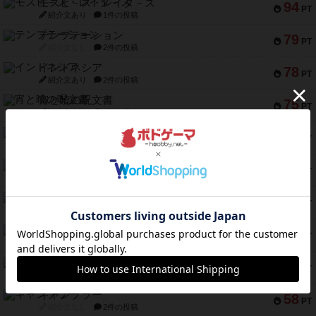
モズビ－ズ・レイダ－ズ
94
PT
紹介文あり
1件の投稿
テンプテーション
79
PT
紹介文なし
2件の投稿
インドネシア
78
PT
紹介文あり
2件の投稿
宵と暁の呪文書
75
PT
紹介文あり
8件の投稿
リスボン・トラム 28
73
PT
紹介文あり
9件の投稿
アマナイト
73
PT
紹介文なし
1件の投稿
ブラヴェスト
66
PT
紹介文なし
1件の投稿
スペクタキュラー
60
PT
紹介文なし
1件の投稿
スモールワールド
59
PT
紹介文あり
13件の投稿
ギャンブラー
58
PT
紹介文なし
2件の投稿