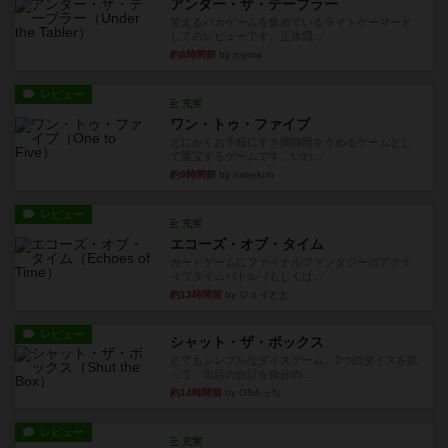
アンダー・ザ・テーブラー
笑えるバカゲームを集めているライトゲーマーと
してのレビューです。正体隠...
約8時間前
by toyota
レビュー
充実
ワン・トゥ・ファイブ
とにかくお手軽にすき間時間をうめるゲームとし
て重宝するゲームです。いわ...
約9時間前
by nabekoh
レビュー
充実
エコーズ・オブ・タイム
カードゲームにファイナルファンタジーのアクテ
ィブタイムバトル（もしくは...
約13時間前
by ジェイとと
レビュー
シャット・ザ・ボックス
とてもシンプルなダイスゲーム。2つのダイスを振
って、出目の合計を自分の...
約14時間前
by OSAっち
レビュー
充実